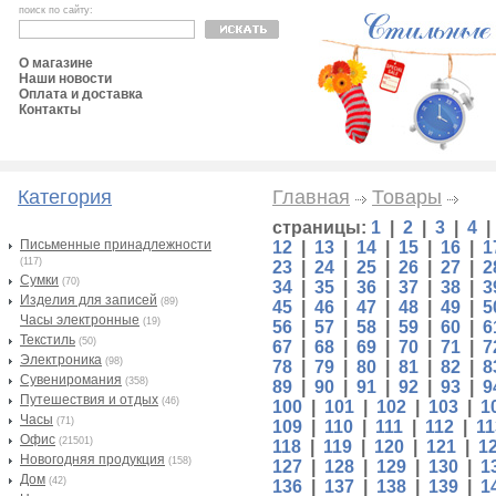
поиск по сайту:
О магазине
Наши новости
Оплата и доставка
Контакты
Категория
Главная
Товары
страницы:
1
|
2
|
3
|
4
Письменные принадлежности
12
|
13
|
14
|
15
|
16
|
1
(117)
23
|
24
|
25
|
26
|
27
|
2
Сумки
(70)
34
|
35
|
36
|
37
|
38
|
3
Изделия для записей
(89)
45
|
46
|
47
|
48
|
49
|
5
Часы электронные
(19)
56
|
57
|
58
|
59
|
60
|
6
Текстиль
(50)
67
|
68
|
69
|
70
|
71
|
7
Электроника
(98)
78
|
79
|
80
|
81
|
82
|
8
Сувениромания
(358)
89
|
90
|
91
|
92
|
93
|
9
Путешествия и отдых
(46)
100
|
101
|
102
|
103
|
1
Часы
(71)
109
|
110
|
111
|
112
|
11
Офис
(21501)
118
|
119
|
120
|
121
|
1
Новогодняя продукция
(158)
127
|
128
|
129
|
130
|
1
Дом
(42)
136
|
137
|
138
|
139
|
1