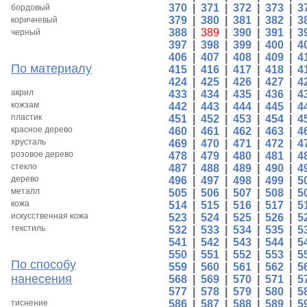
370
|
371
|
372
|
373
|
3
бордовый
379
|
380
|
381
|
382
|
3
коричневый
388
|
389
|
390
|
391
|
3
черный
397
|
398
|
399
|
400
|
4
406
|
407
|
408
|
409
|
4
По материалу
415
|
416
|
417
|
418
|
4
424
|
425
|
426
|
427
|
4
акрил
433
|
434
|
435
|
436
|
4
кожзам
442
|
443
|
444
|
445
|
4
пластик
451
|
452
|
453
|
454
|
4
красное дерево
460
|
461
|
462
|
463
|
4
хрусталь
469
|
470
|
471
|
472
|
4
розовое дерево
478
|
479
|
480
|
481
|
4
стекло
487
|
488
|
489
|
490
|
4
дерево
496
|
497
|
498
|
499
|
5
металл
505
|
506
|
507
|
508
|
5
кожа
514
|
515
|
516
|
517
|
5
искусственная кожа
523
|
524
|
525
|
526
|
5
текстиль
532
|
533
|
534
|
535
|
5
541
|
542
|
543
|
544
|
5
550
|
551
|
552
|
553
|
5
По способу
559
|
560
|
561
|
562
|
5
нанесения
568
|
569
|
570
|
571
|
5
577
|
578
|
579
|
580
|
5
тиснение
586
|
587
|
588
|
589
|
5