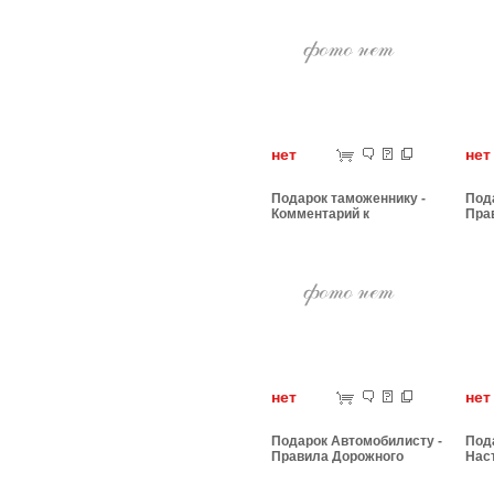
нет
н
Подарок таможеннику -
Под
Комментарий к
Пра
таможенному кодексу
дви
нет
н
Подарок Автомобилисту -
Пода
Правила Дорожного
Нас
Движения
бро