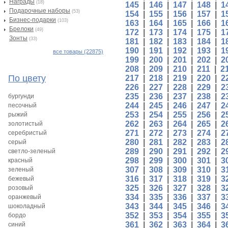
Награды
(18)
145
|
146
|
147
|
148
|
1
Подарочные наборы
(53)
154
|
155
|
156
|
157
|
1
Бизнес-подарки
(103)
163
|
164
|
165
|
166
|
1
Брелоки
(49)
172
|
173
|
174
|
175
|
1
Зонты
(33)
181
|
182
|
183
|
184
|
1
190
|
191
|
192
|
193
|
1
все товары (22875)
199
|
200
|
201
|
202
|
2
208
|
209
|
210
|
211
|
2
По цвету
217
|
218
|
219
|
220
|
2
226
|
227
|
228
|
229
|
2
235
|
236
|
237
|
238
|
2
бургунди
244
|
245
|
246
|
247
|
2
песочный
253
|
254
|
255
|
256
|
2
рыжий
262
|
263
|
264
|
265
|
2
золотистый
271
|
272
|
273
|
274
|
2
серебристый
280
|
281
|
282
|
283
|
2
серый
289
|
290
|
291
|
292
|
2
светло-зеленый
298
|
299
|
300
|
301
|
3
красный
307
|
308
|
309
|
310
|
3
зеленый
316
|
317
|
318
|
319
|
3
бежевый
325
|
326
|
327
|
328
|
3
розовый
334
|
335
|
336
|
337
|
3
оранжевый
343
|
344
|
345
|
346
|
3
шоколадный
352
|
353
|
354
|
355
|
3
бордо
361
|
362
|
363
|
364
|
3
синий