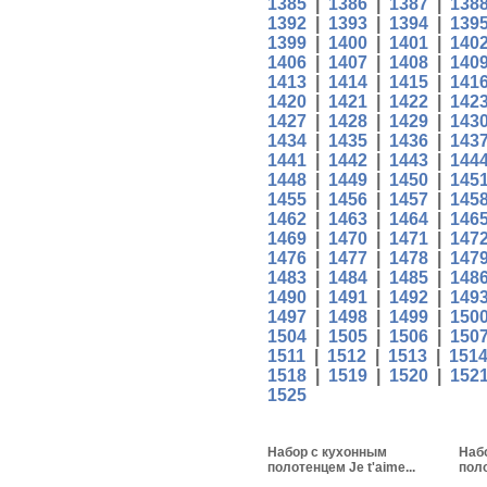
1385
|
1386
|
1387
|
138
1392
|
1393
|
1394
|
139
1399
|
1400
|
1401
|
140
1406
|
1407
|
1408
|
140
1413
|
1414
|
1415
|
141
1420
|
1421
|
1422
|
142
1427
|
1428
|
1429
|
143
1434
|
1435
|
1436
|
143
1441
|
1442
|
1443
|
144
1448
|
1449
|
1450
|
145
1455
|
1456
|
1457
|
145
1462
|
1463
|
1464
|
146
1469
|
1470
|
1471
|
147
1476
|
1477
|
1478
|
147
1483
|
1484
|
1485
|
148
1490
|
1491
|
1492
|
149
1497
|
1498
|
1499
|
150
1504
|
1505
|
1506
|
150
1511
|
1512
|
1513
|
151
1518
|
1519
|
1520
|
152
1525
Набор с кухонным
Наб
полотенцем Je t'aime...
пол