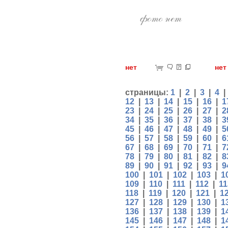
нет
н
страницы:
1
|
2
|
3
|
4
12
|
13
|
14
|
15
|
16
|
1
23
|
24
|
25
|
26
|
27
|
2
34
|
35
|
36
|
37
|
38
|
3
45
|
46
|
47
|
48
|
49
|
5
56
|
57
|
58
|
59
|
60
|
6
67
|
68
|
69
|
70
|
71
|
7
78
|
79
|
80
|
81
|
82
|
8
89
|
90
|
91
|
92
|
93
|
9
100
|
101
|
102
|
103
|
1
109
|
110
|
111
|
112
|
11
118
|
119
|
120
|
121
|
1
127
|
128
|
129
|
130
|
1
136
|
137
|
138
|
139
|
1
145
|
146
|
147
|
148
|
1