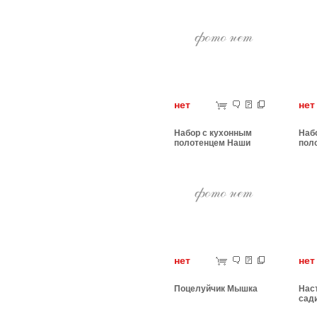
нет
н
Набор с кухонным
Наб
полотенцем Наши
пол
Корабли
нет
н
Поцелуйчик Мышка
Нас
сад