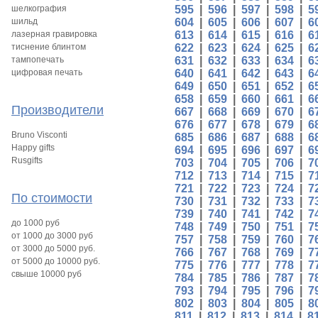
шелкография
595
|
596
|
597
|
598
|
5
шильд
604
|
605
|
606
|
607
|
6
лазерная гравировка
613
|
614
|
615
|
616
|
6
тиснение блинтом
622
|
623
|
624
|
625
|
6
тампопечать
631
|
632
|
633
|
634
|
6
цифровая печать
640
|
641
|
642
|
643
|
6
649
|
650
|
651
|
652
|
6
658
|
659
|
660
|
661
|
6
Производители
667
|
668
|
669
|
670
|
6
676
|
677
|
678
|
679
|
6
Bruno Visconti
685
|
686
|
687
|
688
|
6
Happy gifts
694
|
695
|
696
|
697
|
6
Rusgifts
703
|
704
|
705
|
706
|
7
712
|
713
|
714
|
715
|
7
721
|
722
|
723
|
724
|
7
По стоимости
730
|
731
|
732
|
733
|
7
739
|
740
|
741
|
742
|
7
до 1000 руб
748
|
749
|
750
|
751
|
7
от 1000 до 3000 руб
757
|
758
|
759
|
760
|
7
от 3000 до 5000 руб.
766
|
767
|
768
|
769
|
7
от 5000 до 10000 руб.
775
|
776
|
777
|
778
|
7
свыше 10000 руб
784
|
785
|
786
|
787
|
7
793
|
794
|
795
|
796
|
7
802
|
803
|
804
|
805
|
8
811
|
812
|
813
|
814
|
8