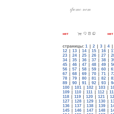
нет
н
страницы:
1
|
2
|
3
|
4
12
|
13
|
14
|
15
|
16
|
1
23
|
24
|
25
|
26
|
27
|
2
34
|
35
|
36
|
37
|
38
|
3
45
|
46
|
47
|
48
|
49
|
5
56
|
57
|
58
|
59
|
60
|
6
67
|
68
|
69
|
70
|
71
|
7
78
|
79
|
80
|
81
|
82
|
8
89
|
90
|
91
|
92
|
93
|
9
100
|
101
|
102
|
103
|
1
109
|
110
|
111
|
112
|
11
118
|
119
|
120
|
121
|
1
127
|
128
|
129
|
130
|
1
136
|
137
|
138
|
139
|
1
145
|
146
|
147
|
148
|
1