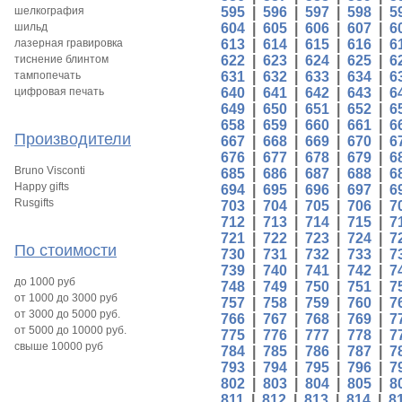
шелкография
595
|
596
|
597
|
598
|
5
шильд
604
|
605
|
606
|
607
|
6
лазерная гравировка
613
|
614
|
615
|
616
|
6
тиснение блинтом
622
|
623
|
624
|
625
|
6
тампопечать
631
|
632
|
633
|
634
|
6
цифровая печать
640
|
641
|
642
|
643
|
6
649
|
650
|
651
|
652
|
6
658
|
659
|
660
|
661
|
6
Производители
667
|
668
|
669
|
670
|
6
676
|
677
|
678
|
679
|
6
Bruno Visconti
685
|
686
|
687
|
688
|
6
Happy gifts
694
|
695
|
696
|
697
|
6
Rusgifts
703
|
704
|
705
|
706
|
7
712
|
713
|
714
|
715
|
7
721
|
722
|
723
|
724
|
7
По стоимости
730
|
731
|
732
|
733
|
7
739
|
740
|
741
|
742
|
7
до 1000 руб
748
|
749
|
750
|
751
|
7
от 1000 до 3000 руб
757
|
758
|
759
|
760
|
7
от 3000 до 5000 руб.
766
|
767
|
768
|
769
|
7
от 5000 до 10000 руб.
775
|
776
|
777
|
778
|
7
свыше 10000 руб
784
|
785
|
786
|
787
|
7
793
|
794
|
795
|
796
|
7
802
|
803
|
804
|
805
|
8
811
|
812
|
813
|
814
|
8