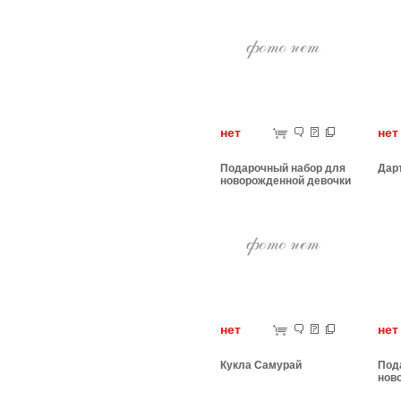
нет
н
Подарочный набор для
Дар
новорожденной девочки
нет
н
Кукла Самурай
Под
нов