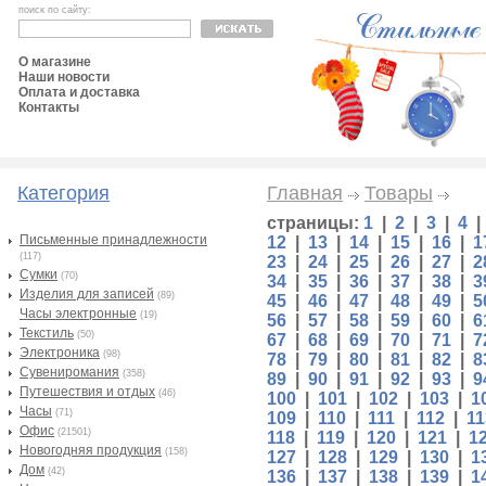
поиск по сайту:
О магазине
Наши новости
Оплата и доставка
Контакты
Категория
Главная
Товары
страницы:
1
|
2
|
3
|
4
Письменные принадлежности
12
|
13
|
14
|
15
|
16
|
1
(117)
23
|
24
|
25
|
26
|
27
|
2
Сумки
(70)
34
|
35
|
36
|
37
|
38
|
3
Изделия для записей
(89)
45
|
46
|
47
|
48
|
49
|
5
Часы электронные
(19)
56
|
57
|
58
|
59
|
60
|
6
Текстиль
(50)
67
|
68
|
69
|
70
|
71
|
7
Электроника
(98)
78
|
79
|
80
|
81
|
82
|
8
Сувениромания
(358)
89
|
90
|
91
|
92
|
93
|
9
Путешествия и отдых
(46)
100
|
101
|
102
|
103
|
1
Часы
(71)
109
|
110
|
111
|
112
|
11
Офис
(21501)
118
|
119
|
120
|
121
|
1
Новогодняя продукция
(158)
127
|
128
|
129
|
130
|
1
Дом
(42)
136
|
137
|
138
|
139
|
1