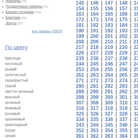
Награды
(18)
145
|
146
|
147
|
148
|
1
Подарочные наборы
(53)
154
|
155
|
156
|
157
|
1
Бизнес-подарки
(103)
163
|
164
|
165
|
166
|
1
Брелоки
(49)
172
|
173
|
174
|
175
|
1
Зонты
(33)
181
|
182
|
183
|
184
|
1
190
|
191
|
192
|
193
|
1
все товары (22875)
199
|
200
|
201
|
202
|
2
208
|
209
|
210
|
211
|
2
По цвету
217
|
218
|
219
|
220
|
2
226
|
227
|
228
|
229
|
2
235
|
236
|
237
|
238
|
2
бургунди
244
|
245
|
246
|
247
|
2
песочный
253
|
254
|
255
|
256
|
2
рыжий
262
|
263
|
264
|
265
|
2
золотистый
271
|
272
|
273
|
274
|
2
серебристый
280
|
281
|
282
|
283
|
2
серый
289
|
290
|
291
|
292
|
2
светло-зеленый
298
|
299
|
300
|
301
|
3
красный
307
|
308
|
309
|
310
|
3
зеленый
316
|
317
|
318
|
319
|
3
бежевый
325
|
326
|
327
|
328
|
3
розовый
334
|
335
|
336
|
337
|
3
оранжевый
343
|
344
|
345
|
346
|
3
шоколадный
352
|
353
|
354
|
355
|
3
бордо
361
|
362
|
363
|
364
|
3
синий