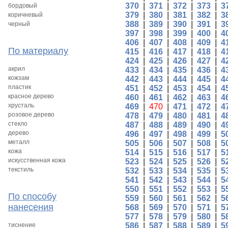
370
|
371
|
372
|
373
|
3
бордовый
379
|
380
|
381
|
382
|
3
коричневый
388
|
389
|
390
|
391
|
3
черный
397
|
398
|
399
|
400
|
4
406
|
407
|
408
|
409
|
4
По материалу
415
|
416
|
417
|
418
|
4
424
|
425
|
426
|
427
|
4
акрил
433
|
434
|
435
|
436
|
4
кожзам
442
|
443
|
444
|
445
|
4
пластик
451
|
452
|
453
|
454
|
4
красное дерево
460
|
461
|
462
|
463
|
4
хрусталь
469
|
470
|
471
|
472
|
4
розовое дерево
478
|
479
|
480
|
481
|
4
стекло
487
|
488
|
489
|
490
|
4
дерево
496
|
497
|
498
|
499
|
5
металл
505
|
506
|
507
|
508
|
5
кожа
514
|
515
|
516
|
517
|
5
искусственная кожа
523
|
524
|
525
|
526
|
5
текстиль
532
|
533
|
534
|
535
|
5
541
|
542
|
543
|
544
|
5
550
|
551
|
552
|
553
|
5
По способу
559
|
560
|
561
|
562
|
5
нанесения
568
|
569
|
570
|
571
|
5
577
|
578
|
579
|
580
|
5
тиснение
586
|
587
|
588
|
589
|
5