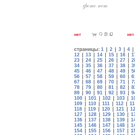
нет
н
страницы:
1
|
2
|
3
|
4
12
|
13
|
14
|
15
|
16
|
1
23
|
24
|
25
|
26
|
27
|
2
34
|
35
|
36
|
37
|
38
|
3
45
|
46
|
47
|
48
|
49
|
5
56
|
57
|
58
|
59
|
60
|
6
67
|
68
|
69
|
70
|
71
|
7
78
|
79
|
80
|
81
|
82
|
8
89
|
90
|
91
|
92
|
93
|
9
100
|
101
|
102
|
103
|
1
109
|
110
|
111
|
112
|
11
118
|
119
|
120
|
121
|
1
127
|
128
|
129
|
130
|
1
136
|
137
|
138
|
139
|
1
145
|
146
|
147
|
148
|
1
154
|
155
|
156
|
157
|
1