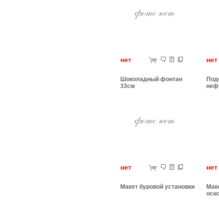
нет
н
Шоколадный фонтан
Подс
33см
неф
нет
н
Макет буровой установки
Мак
осн