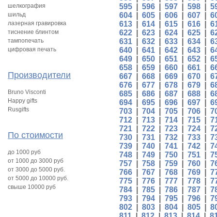
шелкография
595
|
596
|
597
|
598
|
5
шильд
604
|
605
|
606
|
607
|
6
лазерная гравировка
613
|
614
|
615
|
616
|
6
тиснение блинтом
622
|
623
|
624
|
625
|
6
тампопечать
631
|
632
|
633
|
634
|
6
цифровая печать
640
|
641
|
642
|
643
|
6
649
|
650
|
651
|
652
|
6
658
|
659
|
660
|
661
|
6
Производители
667
|
668
|
669
|
670
|
6
676
|
677
|
678
|
679
|
6
Bruno Visconti
685
|
686
|
687
|
688
|
6
Happy gifts
694
|
695
|
696
|
697
|
6
Rusgifts
703
|
704
|
705
|
706
|
7
712
|
713
|
714
|
715
|
7
721
|
722
|
723
|
724
|
7
По стоимости
730
|
731
|
732
|
733
|
7
739
|
740
|
741
|
742
|
7
до 1000 руб
748
|
749
|
750
|
751
|
7
от 1000 до 3000 руб
757
|
758
|
759
|
760
|
7
от 3000 до 5000 руб.
766
|
767
|
768
|
769
|
7
от 5000 до 10000 руб.
775
|
776
|
777
|
778
|
7
свыше 10000 руб
784
|
785
|
786
|
787
|
7
793
|
794
|
795
|
796
|
7
802
|
803
|
804
|
805
|
8
811
|
812
|
813
|
814
|
8