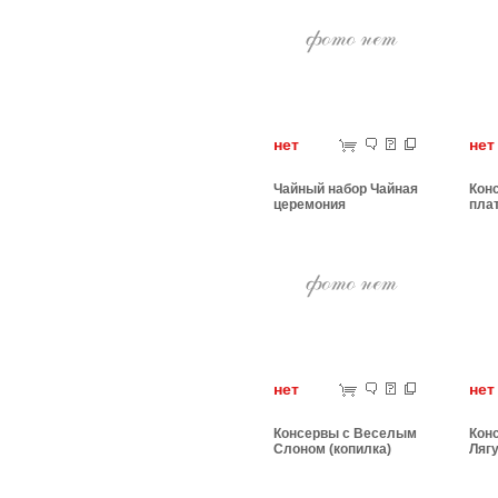
нет
н
Чайный набор Чайная
Кон
церемония
пла
нет
н
Консервы с Веселым
Кон
Слоном (копилка)
Лягу