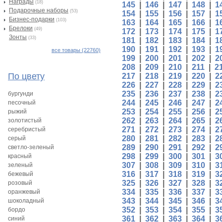
Награды
(18)
145
|
146
|
147
|
148
|
1
Подарочные наборы
(53)
154
|
155
|
156
|
157
|
1
Бизнес-подарки
(103)
163
|
164
|
165
|
166
|
1
Брелоки
(49)
172
|
173
|
174
|
175
|
1
Зонты
(33)
181
|
182
|
183
|
184
|
1
190
|
191
|
192
|
193
|
1
все товары (22760)
199
|
200
|
201
|
202
|
2
208
|
209
|
210
|
211
|
2
По цвету
217
|
218
|
219
|
220
|
2
226
|
227
|
228
|
229
|
2
235
|
236
|
237
|
238
|
2
бургунди
244
|
245
|
246
|
247
|
2
песочный
253
|
254
|
255
|
256
|
2
рыжий
262
|
263
|
264
|
265
|
2
золотистый
271
|
272
|
273
|
274
|
2
серебристый
280
|
281
|
282
|
283
|
2
серый
289
|
290
|
291
|
292
|
2
светло-зеленый
298
|
299
|
300
|
301
|
3
красный
307
|
308
|
309
|
310
|
3
зеленый
316
|
317
|
318
|
319
|
3
бежевый
325
|
326
|
327
|
328
|
3
розовый
334
|
335
|
336
|
337
|
3
оранжевый
343
|
344
|
345
|
346
|
3
шоколадный
352
|
353
|
354
|
355
|
3
бордо
361
|
362
|
363
|
364
|
3
синий