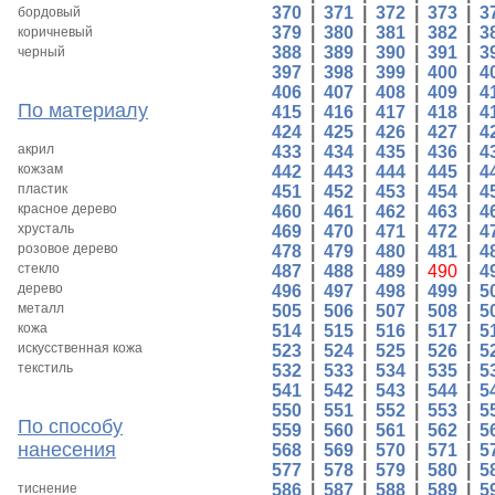
370
|
371
|
372
|
373
|
3
бордовый
379
|
380
|
381
|
382
|
3
коричневый
388
|
389
|
390
|
391
|
3
черный
397
|
398
|
399
|
400
|
4
406
|
407
|
408
|
409
|
4
По материалу
415
|
416
|
417
|
418
|
4
424
|
425
|
426
|
427
|
4
акрил
433
|
434
|
435
|
436
|
4
кожзам
442
|
443
|
444
|
445
|
4
пластик
451
|
452
|
453
|
454
|
4
красное дерево
460
|
461
|
462
|
463
|
4
хрусталь
469
|
470
|
471
|
472
|
4
розовое дерево
478
|
479
|
480
|
481
|
4
стекло
487
|
488
|
489
|
490
|
4
дерево
496
|
497
|
498
|
499
|
5
металл
505
|
506
|
507
|
508
|
5
кожа
514
|
515
|
516
|
517
|
5
искусственная кожа
523
|
524
|
525
|
526
|
5
текстиль
532
|
533
|
534
|
535
|
5
541
|
542
|
543
|
544
|
5
550
|
551
|
552
|
553
|
5
По способу
559
|
560
|
561
|
562
|
5
нанесения
568
|
569
|
570
|
571
|
5
577
|
578
|
579
|
580
|
5
тиснение
586
|
587
|
588
|
589
|
5