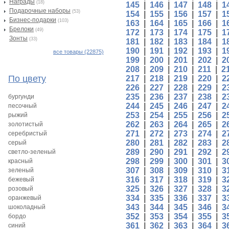
Награды
(18)
145
|
146
|
147
|
148
|
1
Подарочные наборы
(53)
154
|
155
|
156
|
157
|
1
Бизнес-подарки
(103)
163
|
164
|
165
|
166
|
1
Брелоки
(49)
172
|
173
|
174
|
175
|
1
Зонты
(33)
181
|
182
|
183
|
184
|
1
190
|
191
|
192
|
193
|
1
все товары (22875)
199
|
200
|
201
|
202
|
2
208
|
209
|
210
|
211
|
2
По цвету
217
|
218
|
219
|
220
|
2
226
|
227
|
228
|
229
|
2
235
|
236
|
237
|
238
|
2
бургунди
244
|
245
|
246
|
247
|
2
песочный
253
|
254
|
255
|
256
|
2
рыжий
262
|
263
|
264
|
265
|
2
золотистый
271
|
272
|
273
|
274
|
2
серебристый
280
|
281
|
282
|
283
|
2
серый
289
|
290
|
291
|
292
|
2
светло-зеленый
298
|
299
|
300
|
301
|
3
красный
307
|
308
|
309
|
310
|
3
зеленый
316
|
317
|
318
|
319
|
3
бежевый
325
|
326
|
327
|
328
|
3
розовый
334
|
335
|
336
|
337
|
3
оранжевый
343
|
344
|
345
|
346
|
3
шоколадный
352
|
353
|
354
|
355
|
3
бордо
361
|
362
|
363
|
364
|
3
синий