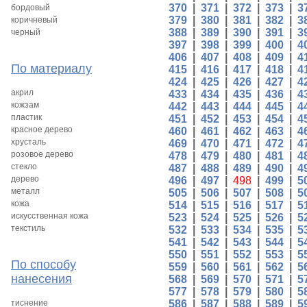
370
|
371
|
372
|
373
|
3
бордовый
379
|
380
|
381
|
382
|
3
коричневый
388
|
389
|
390
|
391
|
3
черный
397
|
398
|
399
|
400
|
4
406
|
407
|
408
|
409
|
4
По материалу
415
|
416
|
417
|
418
|
4
424
|
425
|
426
|
427
|
4
акрил
433
|
434
|
435
|
436
|
4
кожзам
442
|
443
|
444
|
445
|
4
пластик
451
|
452
|
453
|
454
|
4
красное дерево
460
|
461
|
462
|
463
|
4
хрусталь
469
|
470
|
471
|
472
|
4
розовое дерево
478
|
479
|
480
|
481
|
4
стекло
487
|
488
|
489
|
490
|
4
дерево
496
|
497
|
498
|
499
|
5
металл
505
|
506
|
507
|
508
|
5
кожа
514
|
515
|
516
|
517
|
5
искусственная кожа
523
|
524
|
525
|
526
|
5
текстиль
532
|
533
|
534
|
535
|
5
541
|
542
|
543
|
544
|
5
550
|
551
|
552
|
553
|
5
По способу
559
|
560
|
561
|
562
|
5
нанесения
568
|
569
|
570
|
571
|
5
577
|
578
|
579
|
580
|
5
тиснение
586
|
587
|
588
|
589
|
5