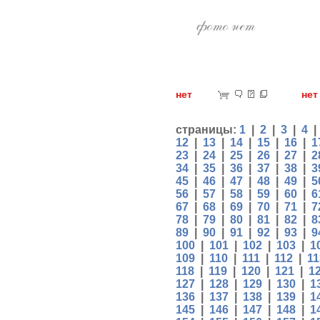
нет
н
страницы:
1
|
2
|
3
|
4
12
|
13
|
14
|
15
|
16
|
1
23
|
24
|
25
|
26
|
27
|
2
34
|
35
|
36
|
37
|
38
|
3
45
|
46
|
47
|
48
|
49
|
5
56
|
57
|
58
|
59
|
60
|
6
67
|
68
|
69
|
70
|
71
|
7
78
|
79
|
80
|
81
|
82
|
8
89
|
90
|
91
|
92
|
93
|
9
100
|
101
|
102
|
103
|
1
109
|
110
|
111
|
112
|
11
118
|
119
|
120
|
121
|
1
127
|
128
|
129
|
130
|
1
136
|
137
|
138
|
139
|
1
145
|
146
|
147
|
148
|
1