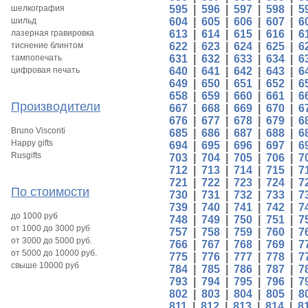
шелкография
595
|
596
|
597
|
598
|
5
шильд
604
|
605
|
606
|
607
|
6
лазерная гравировка
613
|
614
|
615
|
616
|
6
тиснение блинтом
622
|
623
|
624
|
625
|
6
тампопечать
631
|
632
|
633
|
634
|
6
цифровая печать
640
|
641
|
642
|
643
|
6
649
|
650
|
651
|
652
|
6
658
|
659
|
660
|
661
|
6
Производители
667
|
668
|
669
|
670
|
6
676
|
677
|
678
|
679
|
6
Bruno Visconti
685
|
686
|
687
|
688
|
6
Happy gifts
694
|
695
|
696
|
697
|
6
Rusgifts
703
|
704
|
705
|
706
|
7
712
|
713
|
714
|
715
|
7
721
|
722
|
723
|
724
|
7
По стоимости
730
|
731
|
732
|
733
|
7
739
|
740
|
741
|
742
|
7
до 1000 руб
748
|
749
|
750
|
751
|
7
от 1000 до 3000 руб
757
|
758
|
759
|
760
|
7
от 3000 до 5000 руб.
766
|
767
|
768
|
769
|
7
от 5000 до 10000 руб.
775
|
776
|
777
|
778
|
7
свыше 10000 руб
784
|
785
|
786
|
787
|
7
793
|
794
|
795
|
796
|
7
802
|
803
|
804
|
805
|
8
811
|
812
|
813
|
814
|
8