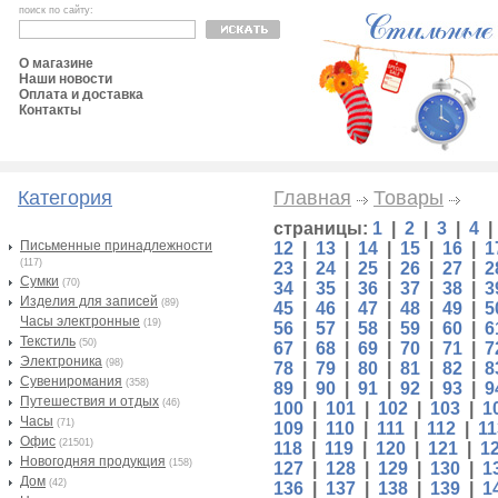
поиск по сайту:
О магазине
Наши новости
Оплата и доставка
Контакты
Категория
Главная
Товары
страницы:
1
|
2
|
3
|
4
Письменные принадлежности
12
|
13
|
14
|
15
|
16
|
1
(117)
23
|
24
|
25
|
26
|
27
|
2
Сумки
(70)
34
|
35
|
36
|
37
|
38
|
3
Изделия для записей
(89)
45
|
46
|
47
|
48
|
49
|
5
Часы электронные
(19)
56
|
57
|
58
|
59
|
60
|
6
Текстиль
(50)
67
|
68
|
69
|
70
|
71
|
7
Электроника
(98)
78
|
79
|
80
|
81
|
82
|
8
Сувениромания
(358)
89
|
90
|
91
|
92
|
93
|
9
Путешествия и отдых
(46)
100
|
101
|
102
|
103
|
1
Часы
(71)
109
|
110
|
111
|
112
|
11
Офис
(21501)
118
|
119
|
120
|
121
|
1
Новогодняя продукция
(158)
127
|
128
|
129
|
130
|
1
Дом
(42)
136
|
137
|
138
|
139
|
1