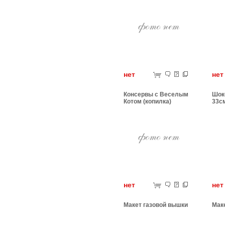
нет
н
Консервы с Веселым
Шок
Котом (копилка)
33с
нет
н
Макет газовой вышки
Мак