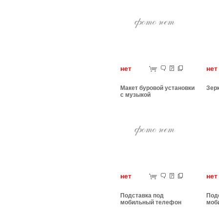
нет
н
Макет буровой установки
Зер
с музыкой
нет
н
Подставка под
Под
мобильный телефон
моб
туфелька
Пче