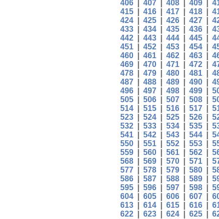
406
|
407
|
408
|
409
|
4
415
|
416
|
417
|
418
|
4
424
|
425
|
426
|
427
|
4
433
|
434
|
435
|
436
|
4
442
|
443
|
444
|
445
|
4
451
|
452
|
453
|
454
|
4
460
|
461
|
462
|
463
|
4
469
|
470
|
471
|
472
|
4
478
|
479
|
480
|
481
|
4
487
|
488
|
489
|
490
|
4
496
|
497
|
498
|
499
|
5
505
|
506
|
507
|
508
|
5
514
|
515
|
516
|
517
|
5
523
|
524
|
525
|
526
|
5
532
|
533
|
534
|
535
|
5
541
|
542
|
543
|
544
|
5
550
|
551
|
552
|
553
|
5
559
|
560
|
561
|
562
|
5
568
|
569
|
570
|
571
|
5
577
|
578
|
579
|
580
|
5
586
|
587
|
588
|
589
|
5
595
|
596
|
597
|
598
|
5
604
|
605
|
606
|
607
|
6
613
|
614
|
615
|
616
|
6
622
|
623
|
624
|
625
|
6