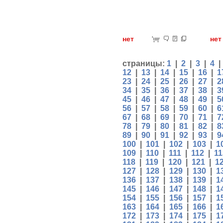
нет
н
страницы:
1
|
2
|
3
|
4
12
|
13
|
14
|
15
|
16
|
1
23
|
24
|
25
|
26
|
27
|
2
34
|
35
|
36
|
37
|
38
|
3
45
|
46
|
47
|
48
|
49
|
5
56
|
57
|
58
|
59
|
60
|
6
67
|
68
|
69
|
70
|
71
|
7
78
|
79
|
80
|
81
|
82
|
8
89
|
90
|
91
|
92
|
93
|
9
100
|
101
|
102
|
103
|
1
109
|
110
|
111
|
112
|
11
118
|
119
|
120
|
121
|
1
127
|
128
|
129
|
130
|
1
136
|
137
|
138
|
139
|
1
145
|
146
|
147
|
148
|
1
154
|
155
|
156
|
157
|
1
163
|
164
|
165
|
166
|
1
172
|
173
|
174
|
175
|
1