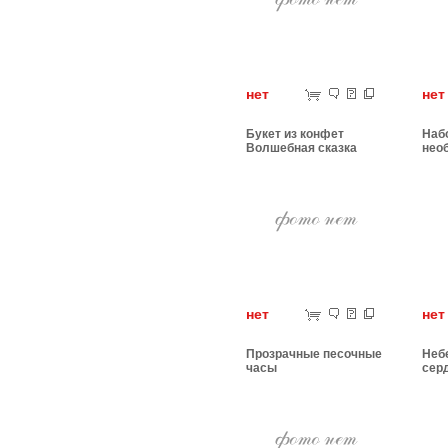
нет
н
Букет из конфет
Набо
Волшебная сказка
нео
нет
н
Прозрачные песочные
Неб
часы
сер