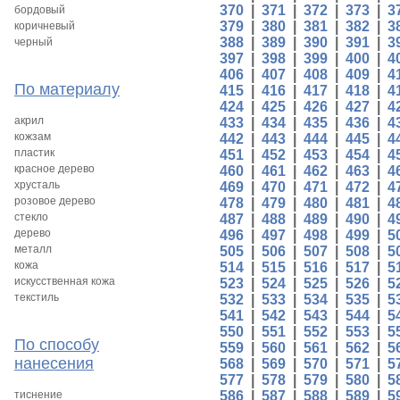
370
|
371
|
372
|
373
|
3
бордовый
379
|
380
|
381
|
382
|
3
коричневый
388
|
389
|
390
|
391
|
3
черный
397
|
398
|
399
|
400
|
4
406
|
407
|
408
|
409
|
4
По материалу
415
|
416
|
417
|
418
|
4
424
|
425
|
426
|
427
|
4
акрил
433
|
434
|
435
|
436
|
4
кожзам
442
|
443
|
444
|
445
|
4
пластик
451
|
452
|
453
|
454
|
4
красное дерево
460
|
461
|
462
|
463
|
4
хрусталь
469
|
470
|
471
|
472
|
4
розовое дерево
478
|
479
|
480
|
481
|
4
стекло
487
|
488
|
489
|
490
|
4
дерево
496
|
497
|
498
|
499
|
5
металл
505
|
506
|
507
|
508
|
5
кожа
514
|
515
|
516
|
517
|
5
искусственная кожа
523
|
524
|
525
|
526
|
5
текстиль
532
|
533
|
534
|
535
|
5
541
|
542
|
543
|
544
|
5
550
|
551
|
552
|
553
|
5
По способу
559
|
560
|
561
|
562
|
5
нанесения
568
|
569
|
570
|
571
|
5
577
|
578
|
579
|
580
|
5
тиснение
586
|
587
|
588
|
589
|
5