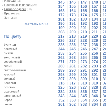
Награды
(18)
145
|
146
|
147
|
148
|
1
Подарочные наборы
(53)
154
|
155
|
156
|
157
|
1
Бизнес-подарки
(103)
163
|
164
|
165
|
166
|
1
Брелоки
(49)
172
|
173
|
174
|
175
|
1
Зонты
(33)
181
|
182
|
183
|
184
|
1
190
|
191
|
192
|
193
|
1
все товары (22645)
199
|
200
|
201
|
202
|
2
208
|
209
|
210
|
211
|
2
По цвету
217
|
218
|
219
|
220
|
2
226
|
227
|
228
|
229
|
2
235
|
236
|
237
|
238
|
2
бургунди
244
|
245
|
246
|
247
|
2
песочный
253
|
254
|
255
|
256
|
2
рыжий
262
|
263
|
264
|
265
|
2
золотистый
271
|
272
|
273
|
274
|
2
серебристый
280
|
281
|
282
|
283
|
2
серый
289
|
290
|
291
|
292
|
2
светло-зеленый
298
|
299
|
300
|
301
|
3
красный
307
|
308
|
309
|
310
|
3
зеленый
316
|
317
|
318
|
319
|
3
бежевый
325
|
326
|
327
|
328
|
3
розовый
334
|
335
|
336
|
337
|
3
оранжевый
343
|
344
|
345
|
346
|
3
шоколадный
352
|
353
|
354
|
355
|
3
бордо
361
|
362
|
363
|
364
|
3
синий