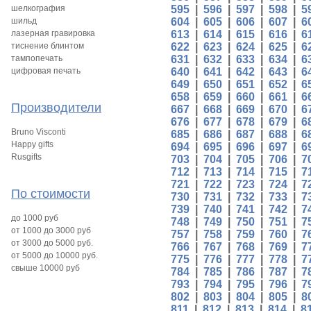
шелкография
595
|
596
|
597
|
598
|
5
шильд
604
|
605
|
606
|
607
|
6
лазерная гравировка
613
|
614
|
615
|
616
|
6
тиснение блинтом
622
|
623
|
624
|
625
|
6
тампопечать
631
|
632
|
633
|
634
|
6
цифровая печать
640
|
641
|
642
|
643
|
6
649
|
650
|
651
|
652
|
6
658
|
659
|
660
|
661
|
6
Производители
667
|
668
|
669
|
670
|
6
676
|
677
|
678
|
679
|
6
Bruno Visconti
685
|
686
|
687
|
688
|
6
Happy gifts
694
|
695
|
696
|
697
|
6
Rusgifts
703
|
704
|
705
|
706
|
7
712
|
713
|
714
|
715
|
7
721
|
722
|
723
|
724
|
7
По стоимости
730
|
731
|
732
|
733
|
7
739
|
740
|
741
|
742
|
7
до 1000 руб
748
|
749
|
750
|
751
|
7
от 1000 до 3000 руб
757
|
758
|
759
|
760
|
7
от 3000 до 5000 руб.
766
|
767
|
768
|
769
|
7
от 5000 до 10000 руб.
775
|
776
|
777
|
778
|
7
свыше 10000 руб
784
|
785
|
786
|
787
|
7
793
|
794
|
795
|
796
|
7
802
|
803
|
804
|
805
|
8
811
|
812
|
813
|
814
|
8