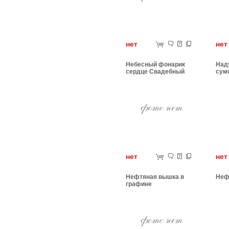
нет
н
Небесный фонарик
Над
сердце Свадебный
сум
нет
н
Нефтяная вышка в
Неф
графине