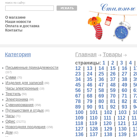
поиск по сайту:
О магазине
Наши новости
Оплата и доставка
Контакты
Категория
Главная
Товары
страницы:
1
|
2
|
3
|
4
Письменные принадлежности
12
|
13
|
14
|
15
|
16
|
1
(117)
23
|
24
|
25
|
26
|
27
|
2
Сумки
(70)
34
|
35
|
36
|
37
|
38
|
3
Изделия для записей
(89)
45
|
46
|
47
|
48
|
49
|
5
Часы электронные
(19)
56
|
57
|
58
|
59
|
60
|
6
Текстиль
(50)
67
|
68
|
69
|
70
|
71
|
7
Электроника
(98)
78
|
79
|
80
|
81
|
82
|
8
Сувениромания
(358)
89
|
90
|
91
|
92
|
93
|
9
Путешествия и отдых
(46)
100
|
101
|
102
|
103
|
1
Часы
(71)
109
|
110
|
111
|
112
|
11
Офис
(21271)
118
|
119
|
120
|
121
|
1
Новогодняя продукция
(158)
127
|
128
|
129
|
130
|
1
Дом
(42)
136
|
137
|
138
|
139
|
1