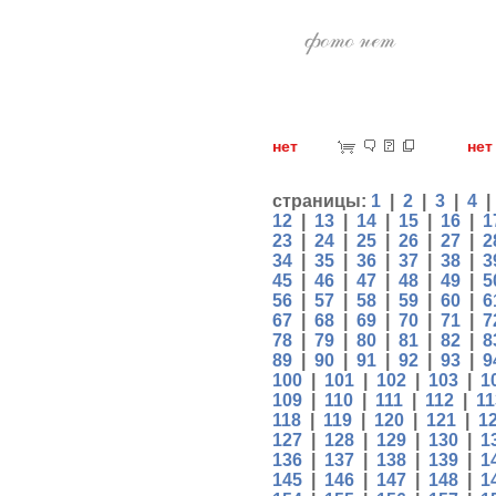
нет
н
страницы:
1
|
2
|
3
|
4
12
|
13
|
14
|
15
|
16
|
1
23
|
24
|
25
|
26
|
27
|
2
34
|
35
|
36
|
37
|
38
|
3
45
|
46
|
47
|
48
|
49
|
5
56
|
57
|
58
|
59
|
60
|
6
67
|
68
|
69
|
70
|
71
|
7
78
|
79
|
80
|
81
|
82
|
8
89
|
90
|
91
|
92
|
93
|
9
100
|
101
|
102
|
103
|
1
109
|
110
|
111
|
112
|
11
118
|
119
|
120
|
121
|
1
127
|
128
|
129
|
130
|
1
136
|
137
|
138
|
139
|
1
145
|
146
|
147
|
148
|
1