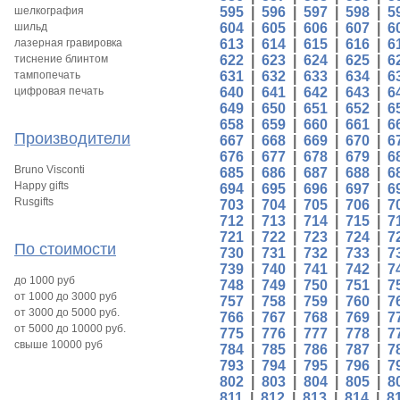
шелкография
595
|
596
|
597
|
598
|
5
шильд
604
|
605
|
606
|
607
|
6
лазерная гравировка
613
|
614
|
615
|
616
|
6
тиснение блинтом
622
|
623
|
624
|
625
|
6
тампопечать
631
|
632
|
633
|
634
|
6
цифровая печать
640
|
641
|
642
|
643
|
6
649
|
650
|
651
|
652
|
6
658
|
659
|
660
|
661
|
6
Производители
667
|
668
|
669
|
670
|
6
676
|
677
|
678
|
679
|
6
Bruno Visconti
685
|
686
|
687
|
688
|
6
Happy gifts
694
|
695
|
696
|
697
|
6
Rusgifts
703
|
704
|
705
|
706
|
7
712
|
713
|
714
|
715
|
7
721
|
722
|
723
|
724
|
7
По стоимости
730
|
731
|
732
|
733
|
7
739
|
740
|
741
|
742
|
7
до 1000 руб
748
|
749
|
750
|
751
|
7
от 1000 до 3000 руб
757
|
758
|
759
|
760
|
7
от 3000 до 5000 руб.
766
|
767
|
768
|
769
|
7
от 5000 до 10000 руб.
775
|
776
|
777
|
778
|
7
свыше 10000 руб
784
|
785
|
786
|
787
|
7
793
|
794
|
795
|
796
|
7
802
|
803
|
804
|
805
|
8
811
|
812
|
813
|
814
|
8