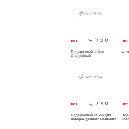
нет
н
Подарочный набор
Фот
Свадебный
нет
н
Подарочный набор для
Под
новорожденного мальчика
нов