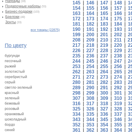
Награды
(18)
145
|
146
|
147
|
148
|
1
Подарочные наборы
(53)
154
|
155
|
156
|
157
|
1
Бизнес-подарки
(103)
163
|
164
|
165
|
166
|
1
Брелоки
(49)
172
|
173
|
174
|
175
|
1
Зонты
(33)
181
|
182
|
183
|
184
|
1
190
|
191
|
192
|
193
|
1
все товары (22875)
199
|
200
|
201
|
202
|
2
208
|
209
|
210
|
211
|
2
По цвету
217
|
218
|
219
|
220
|
2
226
|
227
|
228
|
229
|
2
235
|
236
|
237
|
238
|
2
бургунди
244
|
245
|
246
|
247
|
2
песочный
253
|
254
|
255
|
256
|
2
рыжий
262
|
263
|
264
|
265
|
2
золотистый
271
|
272
|
273
|
274
|
2
серебристый
280
|
281
|
282
|
283
|
2
серый
289
|
290
|
291
|
292
|
2
светло-зеленый
298
|
299
|
300
|
301
|
3
красный
307
|
308
|
309
|
310
|
3
зеленый
316
|
317
|
318
|
319
|
3
бежевый
325
|
326
|
327
|
328
|
3
розовый
334
|
335
|
336
|
337
|
3
оранжевый
343
|
344
|
345
|
346
|
3
шоколадный
352
|
353
|
354
|
355
|
3
бордо
361
|
362
|
363
|
364
|
3
синий