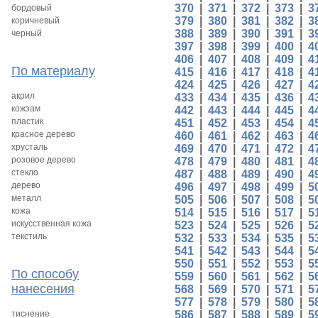
370
|
371
|
372
|
373
|
3
бордовый
379
|
380
|
381
|
382
|
3
коричневый
388
|
389
|
390
|
391
|
3
черный
397
|
398
|
399
|
400
|
4
406
|
407
|
408
|
409
|
4
По материалу
415
|
416
|
417
|
418
|
4
424
|
425
|
426
|
427
|
4
акрил
433
|
434
|
435
|
436
|
4
кожзам
442
|
443
|
444
|
445
|
4
пластик
451
|
452
|
453
|
454
|
4
красное дерево
460
|
461
|
462
|
463
|
4
хрусталь
469
|
470
|
471
|
472
|
4
розовое дерево
478
|
479
|
480
|
481
|
4
стекло
487
|
488
|
489
|
490
|
4
дерево
496
|
497
|
498
|
499
|
5
металл
505
|
506
|
507
|
508
|
5
кожа
514
|
515
|
516
|
517
|
5
искусственная кожа
523
|
524
|
525
|
526
|
5
текстиль
532
|
533
|
534
|
535
|
5
541
|
542
|
543
|
544
|
5
550
|
551
|
552
|
553
|
5
По способу
559
|
560
|
561
|
562
|
5
нанесения
568
|
569
|
570
|
571
|
5
577
|
578
|
579
|
580
|
5
тиснение
586
|
587
|
588
|
589
|
5