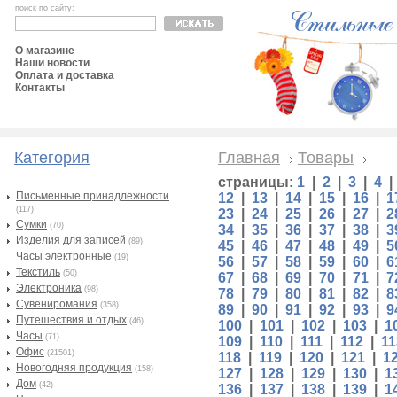
поиск по сайту:
О магазине
Наши новости
Оплата и доставка
Контакты
Категория
Главная
Товары
страницы:
1
|
2
|
3
|
4
Письменные принадлежности
12
|
13
|
14
|
15
|
16
|
1
(117)
23
|
24
|
25
|
26
|
27
|
2
Сумки
(70)
34
|
35
|
36
|
37
|
38
|
3
Изделия для записей
(89)
45
|
46
|
47
|
48
|
49
|
5
Часы электронные
(19)
56
|
57
|
58
|
59
|
60
|
6
Текстиль
(50)
67
|
68
|
69
|
70
|
71
|
7
Электроника
(98)
78
|
79
|
80
|
81
|
82
|
8
Сувениромания
(358)
89
|
90
|
91
|
92
|
93
|
9
Путешествия и отдых
(46)
100
|
101
|
102
|
103
|
1
Часы
(71)
109
|
110
|
111
|
112
|
11
Офис
(21501)
118
|
119
|
120
|
121
|
1
Новогодняя продукция
(158)
127
|
128
|
129
|
130
|
1
Дом
(42)
136
|
137
|
138
|
139
|
1