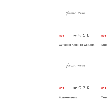
нет
н
Сувенир Ключ от Сердца
Глоб
нет
н
Колокольчик
Фот