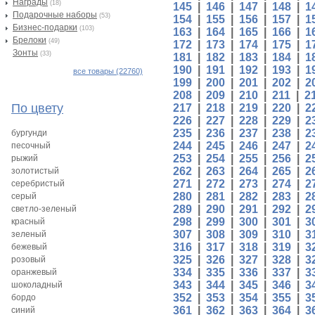
Награды
(18)
145
|
146
|
147
|
148
|
1
Подарочные наборы
(53)
154
|
155
|
156
|
157
|
1
Бизнес-подарки
(103)
163
|
164
|
165
|
166
|
1
Брелоки
(49)
172
|
173
|
174
|
175
|
1
Зонты
(33)
181
|
182
|
183
|
184
|
1
190
|
191
|
192
|
193
|
1
все товары (22760)
199
|
200
|
201
|
202
|
2
208
|
209
|
210
|
211
|
2
По цвету
217
|
218
|
219
|
220
|
2
226
|
227
|
228
|
229
|
2
235
|
236
|
237
|
238
|
2
бургунди
244
|
245
|
246
|
247
|
2
песочный
253
|
254
|
255
|
256
|
2
рыжий
262
|
263
|
264
|
265
|
2
золотистый
271
|
272
|
273
|
274
|
2
серебристый
280
|
281
|
282
|
283
|
2
серый
289
|
290
|
291
|
292
|
2
светло-зеленый
298
|
299
|
300
|
301
|
3
красный
307
|
308
|
309
|
310
|
3
зеленый
316
|
317
|
318
|
319
|
3
бежевый
325
|
326
|
327
|
328
|
3
розовый
334
|
335
|
336
|
337
|
3
оранжевый
343
|
344
|
345
|
346
|
3
шоколадный
352
|
353
|
354
|
355
|
3
бордо
361
|
362
|
363
|
364
|
3
синий