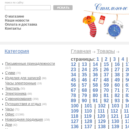
поиск по сайту:
О магазине
Наши новости
Оплата и доставка
Контакты
Категория
Главная
Товары
страницы:
1
|
2
|
3
|
4
Письменные принадлежности
12
|
13
|
14
|
15
|
16
|
1
(117)
23
|
24
|
25
|
26
|
27
|
2
Сумки
(70)
34
|
35
|
36
|
37
|
38
|
3
Изделия для записей
(89)
45
|
46
|
47
|
48
|
49
|
5
Часы электронные
(19)
56
|
57
|
58
|
59
|
60
|
6
Текстиль
(50)
67
|
68
|
69
|
70
|
71
|
7
Электроника
(98)
78
|
79
|
80
|
81
|
82
|
8
Сувениромания
(358)
89
|
90
|
91
|
92
|
93
|
9
Путешествия и отдых
(46)
100
|
101
|
102
|
103
|
1
Часы
(71)
109
|
110
|
111
|
112
|
11
Офис
(21386)
118
|
119
|
120
|
121
|
1
Новогодняя продукция
(158)
127
|
128
|
129
|
130
|
1
Дом
(42)
136
|
137
|
138
|
139
|
1