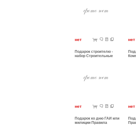
нет
н
Подарок строителю -
Под
набор Строительные
Ком
нормы
там
нет
н
Подарок ко дню ГАИ или
Под
милиции Правила
Пра
дорожного движения
Дви