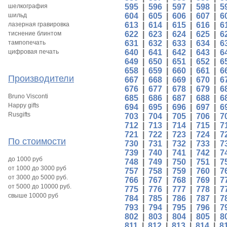
шелкография
595
|
596
|
597
|
598
|
5
шильд
604
|
605
|
606
|
607
|
6
лазерная гравировка
613
|
614
|
615
|
616
|
6
тиснение блинтом
622
|
623
|
624
|
625
|
6
тампопечать
631
|
632
|
633
|
634
|
6
цифровая печать
640
|
641
|
642
|
643
|
6
649
|
650
|
651
|
652
|
6
658
|
659
|
660
|
661
|
6
Производители
667
|
668
|
669
|
670
|
6
676
|
677
|
678
|
679
|
6
Bruno Visconti
685
|
686
|
687
|
688
|
6
Happy gifts
694
|
695
|
696
|
697
|
6
Rusgifts
703
|
704
|
705
|
706
|
7
712
|
713
|
714
|
715
|
7
721
|
722
|
723
|
724
|
7
По стоимости
730
|
731
|
732
|
733
|
7
739
|
740
|
741
|
742
|
7
до 1000 руб
748
|
749
|
750
|
751
|
7
от 1000 до 3000 руб
757
|
758
|
759
|
760
|
7
от 3000 до 5000 руб.
766
|
767
|
768
|
769
|
7
от 5000 до 10000 руб.
775
|
776
|
777
|
778
|
7
свыше 10000 руб
784
|
785
|
786
|
787
|
7
793
|
794
|
795
|
796
|
7
802
|
803
|
804
|
805
|
8
811
|
812
|
813
|
814
|
8