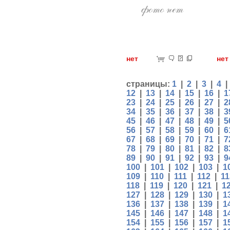
нет
н
страницы:
1
|
2
|
3
|
4
12
|
13
|
14
|
15
|
16
|
1
23
|
24
|
25
|
26
|
27
|
2
34
|
35
|
36
|
37
|
38
|
3
45
|
46
|
47
|
48
|
49
|
5
56
|
57
|
58
|
59
|
60
|
6
67
|
68
|
69
|
70
|
71
|
7
78
|
79
|
80
|
81
|
82
|
8
89
|
90
|
91
|
92
|
93
|
9
100
|
101
|
102
|
103
|
1
109
|
110
|
111
|
112
|
11
118
|
119
|
120
|
121
|
1
127
|
128
|
129
|
130
|
1
136
|
137
|
138
|
139
|
1
145
|
146
|
147
|
148
|
1
154
|
155
|
156
|
157
|
1