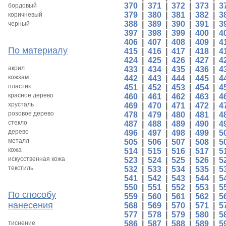
370
|
371
|
372
|
373
|
3
бордовый
379
|
380
|
381
|
382
|
3
коричневый
388
|
389
|
390
|
391
|
3
черный
397
|
398
|
399
|
400
|
4
406
|
407
|
408
|
409
|
4
По материалу
415
|
416
|
417
|
418
|
4
424
|
425
|
426
|
427
|
4
акрил
433
|
434
|
435
|
436
|
4
кожзам
442
|
443
|
444
|
445
|
4
пластик
451
|
452
|
453
|
454
|
4
красное дерево
460
|
461
|
462
|
463
|
4
хрусталь
469
|
470
|
471
|
472
|
4
розовое дерево
478
|
479
|
480
|
481
|
4
стекло
487
|
488
|
489
|
490
|
4
дерево
496
|
497
|
498
|
499
|
5
металл
505
|
506
|
507
|
508
|
5
кожа
514
|
515
|
516
|
517
|
5
искусственная кожа
523
|
524
|
525
|
526
|
5
текстиль
532
|
533
|
534
|
535
|
5
541
|
542
|
543
|
544
|
5
550
|
551
|
552
|
553
|
5
По способу
559
|
560
|
561
|
562
|
5
нанесения
568
|
569
|
570
|
571
|
5
577
|
578
|
579
|
580
|
5
тиснение
586
|
587
|
588
|
589
|
5