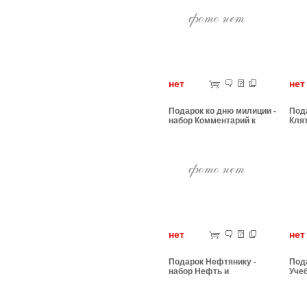
нет
н
Подарок ко дню милиции -
Пода
набор Комментарий к
Кля
уголовному кодексу
нет
н
Подарок Нефтянику -
Пода
набор Нефть и
Уче
нефтепродукты