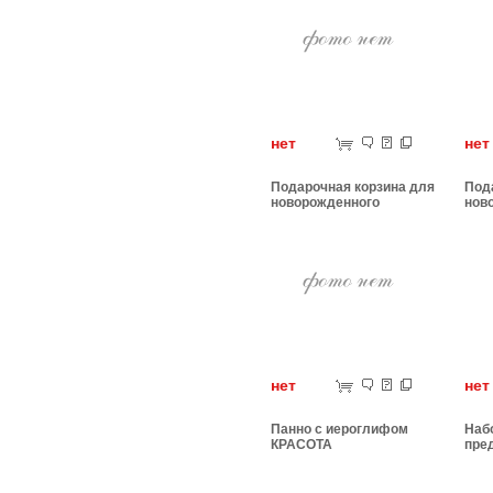
нет
н
Подарочная корзина для
Под
новорожденного
нов
нет
н
Панно с иероглифом
Набо
КРАСОТА
пре