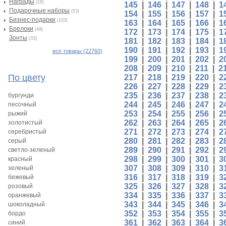
Награды
(18)
145
|
146
|
147
|
148
|
1
Подарочные наборы
(53)
154
|
155
|
156
|
157
|
1
Бизнес-подарки
(103)
163
|
164
|
165
|
166
|
1
Брелоки
(49)
172
|
173
|
174
|
175
|
1
Зонты
(33)
181
|
182
|
183
|
184
|
1
190
|
191
|
192
|
193
|
1
все товары (22760)
199
|
200
|
201
|
202
|
2
208
|
209
|
210
|
211
|
2
По цвету
217
|
218
|
219
|
220
|
2
226
|
227
|
228
|
229
|
2
235
|
236
|
237
|
238
|
2
бургунди
244
|
245
|
246
|
247
|
2
песочный
253
|
254
|
255
|
256
|
2
рыжий
262
|
263
|
264
|
265
|
2
золотистый
271
|
272
|
273
|
274
|
2
серебристый
280
|
281
|
282
|
283
|
2
серый
289
|
290
|
291
|
292
|
2
светло-зеленый
298
|
299
|
300
|
301
|
3
красный
307
|
308
|
309
|
310
|
3
зеленый
316
|
317
|
318
|
319
|
3
бежевый
325
|
326
|
327
|
328
|
3
розовый
334
|
335
|
336
|
337
|
3
оранжевый
343
|
344
|
345
|
346
|
3
шоколадный
352
|
353
|
354
|
355
|
3
бордо
361
|
362
|
363
|
364
|
3
синий