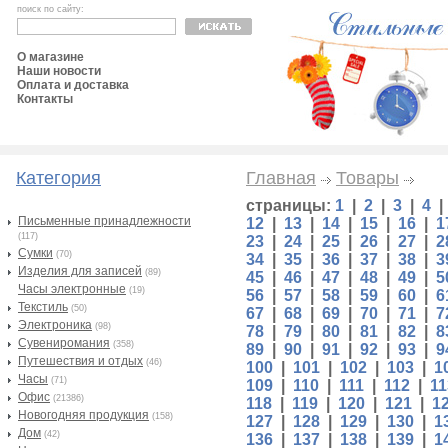
поиск по сайту:
О магазине
Наши новости
Оплата и доставка
Контакты
Категория
Главная
Товары
страницы:
1
|
2
|
3
|
4
Письменные принадлежности
12
|
13
|
14
|
15
|
16
|
1
(117)
23
|
24
|
25
|
26
|
27
|
2
Сумки
(70)
34
|
35
|
36
|
37
|
38
|
3
Изделия для записей
(89)
45
|
46
|
47
|
48
|
49
|
5
Часы электронные
(19)
56
|
57
|
58
|
59
|
60
|
6
Текстиль
(50)
67
|
68
|
69
|
70
|
71
|
7
Электроника
(98)
78
|
79
|
80
|
81
|
82
|
8
Сувениромания
(358)
89
|
90
|
91
|
92
|
93
|
9
Путешествия и отдых
(46)
100
|
101
|
102
|
103
|
1
Часы
(71)
109
|
110
|
111
|
112
|
11
Офис
(21386)
118
|
119
|
120
|
121
|
1
Новогодняя продукция
(158)
127
|
128
|
129
|
130
|
1
Дом
(42)
136
|
137
|
138
|
139
|
1