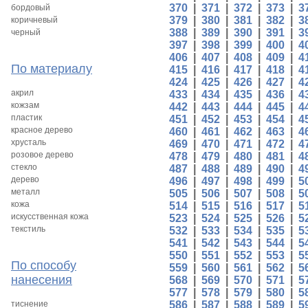
370
|
371
|
372
|
373
|
3
бордовый
379
|
380
|
381
|
382
|
3
коричневый
388
|
389
|
390
|
391
|
3
черный
397
|
398
|
399
|
400
|
4
406
|
407
|
408
|
409
|
4
По материалу
415
|
416
|
417
|
418
|
4
424
|
425
|
426
|
427
|
4
акрил
433
|
434
|
435
|
436
|
4
кожзам
442
|
443
|
444
|
445
|
4
пластик
451
|
452
|
453
|
454
|
4
красное дерево
460
|
461
|
462
|
463
|
4
хрусталь
469
|
470
|
471
|
472
|
4
розовое дерево
478
|
479
|
480
|
481
|
4
стекло
487
|
488
|
489
|
490
|
4
дерево
496
|
497
|
498
|
499
|
5
металл
505
|
506
|
507
|
508
|
5
кожа
514
|
515
|
516
|
517
|
5
искусственная кожа
523
|
524
|
525
|
526
|
5
текстиль
532
|
533
|
534
|
535
|
5
541
|
542
|
543
|
544
|
5
550
|
551
|
552
|
553
|
5
По способу
559
|
560
|
561
|
562
|
5
нанесения
568
|
569
|
570
|
571
|
5
577
|
578
|
579
|
580
|
5
тиснение
586
|
587
|
588
|
589
|
5