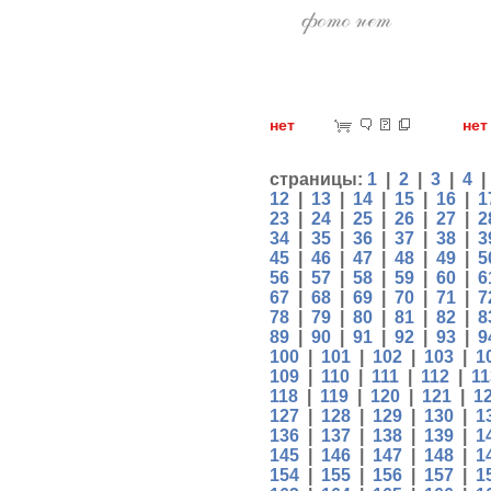
нет
н
страницы:
1
|
2
|
3
|
4
12
|
13
|
14
|
15
|
16
|
1
23
|
24
|
25
|
26
|
27
|
2
34
|
35
|
36
|
37
|
38
|
3
45
|
46
|
47
|
48
|
49
|
5
56
|
57
|
58
|
59
|
60
|
6
67
|
68
|
69
|
70
|
71
|
7
78
|
79
|
80
|
81
|
82
|
8
89
|
90
|
91
|
92
|
93
|
9
100
|
101
|
102
|
103
|
1
109
|
110
|
111
|
112
|
11
118
|
119
|
120
|
121
|
1
127
|
128
|
129
|
130
|
1
136
|
137
|
138
|
139
|
1
145
|
146
|
147
|
148
|
1
154
|
155
|
156
|
157
|
1