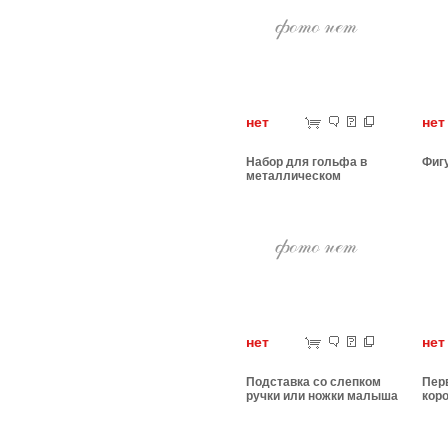
нет
н
Набор для гольфа в
Фиг
металлическом
чемоданчике
нет
н
Подставка со слепком
Пер
ручки или ножки малыша
кор