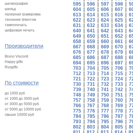
шелкография
595
|
596
|
597
|
598
|
5
шильд
604
|
605
|
606
|
607
|
6
лазерная гравировка
613
|
614
|
615
|
616
|
6
тиснение блинтом
622
|
623
|
624
|
625
|
6
тампопечать
631
|
632
|
633
|
634
|
6
цифровая печать
640
|
641
|
642
|
643
|
6
649
|
650
|
651
|
652
|
6
658
|
659
|
660
|
661
|
6
Производители
667
|
668
|
669
|
670
|
6
676
|
677
|
678
|
679
|
6
Bruno Visconti
685
|
686
|
687
|
688
|
6
Happy gifts
694
|
695
|
696
|
697
|
6
Rusgifts
703
|
704
|
705
|
706
|
7
712
|
713
|
714
|
715
|
7
721
|
722
|
723
|
724
|
7
По стоимости
730
|
731
|
732
|
733
|
7
739
|
740
|
741
|
742
|
7
до 1000 руб
748
|
749
|
750
|
751
|
7
от 1000 до 3000 руб
757
|
758
|
759
|
760
|
7
от 3000 до 5000 руб.
766
|
767
|
768
|
769
|
7
от 5000 до 10000 руб.
775
|
776
|
777
|
778
|
7
свыше 10000 руб
784
|
785
|
786
|
787
|
7
793
|
794
|
795
|
796
|
7
802
|
803
|
804
|
805
|
8
811
|
812
|
813
|
814
|
8