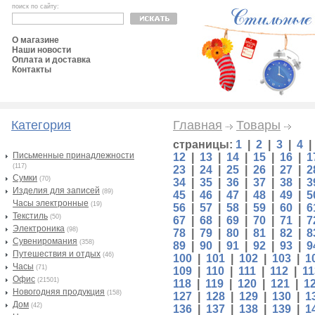
поиск по сайту:
О магазине
Наши новости
Оплата и доставка
Контакты
Категория
Главная
Товары
страницы:
1
|
2
|
3
|
4
Письменные принадлежности
12
|
13
|
14
|
15
|
16
|
1
(117)
23
|
24
|
25
|
26
|
27
|
2
Сумки
(70)
34
|
35
|
36
|
37
|
38
|
3
Изделия для записей
(89)
45
|
46
|
47
|
48
|
49
|
5
Часы электронные
(19)
56
|
57
|
58
|
59
|
60
|
6
Текстиль
(50)
67
|
68
|
69
|
70
|
71
|
7
Электроника
(98)
78
|
79
|
80
|
81
|
82
|
8
Сувениромания
(358)
89
|
90
|
91
|
92
|
93
|
9
Путешествия и отдых
(46)
100
|
101
|
102
|
103
|
1
Часы
(71)
109
|
110
|
111
|
112
|
11
Офис
(21501)
118
|
119
|
120
|
121
|
1
Новогодняя продукция
(158)
127
|
128
|
129
|
130
|
1
Дом
(42)
136
|
137
|
138
|
139
|
1