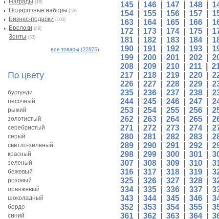
Награды
(18)
145
|
146
|
147
|
148
|
1
Подарочные наборы
(53)
154
|
155
|
156
|
157
|
1
Бизнес-подарки
(103)
163
|
164
|
165
|
166
|
1
Брелоки
(49)
172
|
173
|
174
|
175
|
1
Зонты
(33)
181
|
182
|
183
|
184
|
1
190
|
191
|
192
|
193
|
1
все товары (22875)
199
|
200
|
201
|
202
|
2
208
|
209
|
210
|
211
|
2
По цвету
217
|
218
|
219
|
220
|
2
226
|
227
|
228
|
229
|
2
235
|
236
|
237
|
238
|
2
бургунди
244
|
245
|
246
|
247
|
2
песочный
253
|
254
|
255
|
256
|
2
рыжий
262
|
263
|
264
|
265
|
2
золотистый
271
|
272
|
273
|
274
|
2
серебристый
280
|
281
|
282
|
283
|
2
серый
289
|
290
|
291
|
292
|
2
светло-зеленый
298
|
299
|
300
|
301
|
3
красный
307
|
308
|
309
|
310
|
3
зеленый
316
|
317
|
318
|
319
|
3
бежевый
325
|
326
|
327
|
328
|
3
розовый
334
|
335
|
336
|
337
|
3
оранжевый
343
|
344
|
345
|
346
|
3
шоколадный
352
|
353
|
354
|
355
|
3
бордо
361
|
362
|
363
|
364
|
3
синий