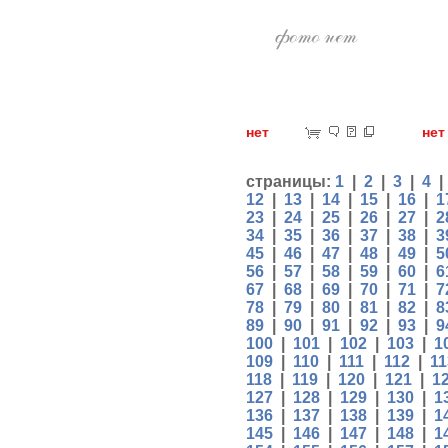
нет
н
страницы:
1
|
2
|
3
|
4
12
|
13
|
14
|
15
|
16
|
1
23
|
24
|
25
|
26
|
27
|
2
34
|
35
|
36
|
37
|
38
|
3
45
|
46
|
47
|
48
|
49
|
5
56
|
57
|
58
|
59
|
60
|
6
67
|
68
|
69
|
70
|
71
|
7
78
|
79
|
80
|
81
|
82
|
8
89
|
90
|
91
|
92
|
93
|
9
100
|
101
|
102
|
103
|
1
109
|
110
|
111
|
112
|
11
118
|
119
|
120
|
121
|
1
127
|
128
|
129
|
130
|
1
136
|
137
|
138
|
139
|
1
145
|
146
|
147
|
148
|
1