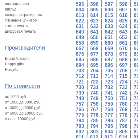
шелкография
595
|
596
|
597
|
598
|
5
шильд
604
|
605
|
606
|
607
|
6
лазерная гравировка
613
|
614
|
615
|
616
|
6
тиснение блинтом
622
|
623
|
624
|
625
|
6
тампопечать
631
|
632
|
633
|
634
|
6
цифровая печать
640
|
641
|
642
|
643
|
6
649
|
650
|
651
|
652
|
6
658
|
659
|
660
|
661
|
6
Производители
667
|
668
|
669
|
670
|
6
676
|
677
|
678
|
679
|
6
Bruno Visconti
685
|
686
|
687
|
688
|
6
Happy gifts
694
|
695
|
696
|
697
|
6
Rusgifts
703
|
704
|
705
|
706
|
7
712
|
713
|
714
|
715
|
7
721
|
722
|
723
|
724
|
7
По стоимости
730
|
731
|
732
|
733
|
7
739
|
740
|
741
|
742
|
7
до 1000 руб
748
|
749
|
750
|
751
|
7
от 1000 до 3000 руб
757
|
758
|
759
|
760
|
7
от 3000 до 5000 руб.
766
|
767
|
768
|
769
|
7
от 5000 до 10000 руб.
775
|
776
|
777
|
778
|
7
свыше 10000 руб
784
|
785
|
786
|
787
|
7
793
|
794
|
795
|
796
|
7
802
|
803
|
804
|
805
|
8
811
|
812
|
813
|
814
|
8