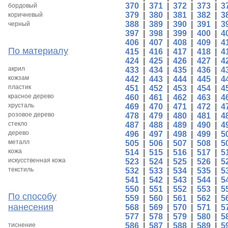
370
|
371
|
372
|
373
|
3
бордовый
379
|
380
|
381
|
382
|
3
коричневый
388
|
389
|
390
|
391
|
3
черный
397
|
398
|
399
|
400
|
4
406
|
407
|
408
|
409
|
4
По материалу
415
|
416
|
417
|
418
|
4
424
|
425
|
426
|
427
|
4
акрил
433
|
434
|
435
|
436
|
4
кожзам
442
|
443
|
444
|
445
|
4
пластик
451
|
452
|
453
|
454
|
4
красное дерево
460
|
461
|
462
|
463
|
4
хрусталь
469
|
470
|
471
|
472
|
4
розовое дерево
478
|
479
|
480
|
481
|
4
стекло
487
|
488
|
489
|
490
|
4
дерево
496
|
497
|
498
|
499
|
5
металл
505
|
506
|
507
|
508
|
5
кожа
514
|
515
|
516
|
517
|
5
искусственная кожа
523
|
524
|
525
|
526
|
5
текстиль
532
|
533
|
534
|
535
|
5
541
|
542
|
543
|
544
|
5
550
|
551
|
552
|
553
|
5
По способу
559
|
560
|
561
|
562
|
5
нанесения
568
|
569
|
570
|
571
|
5
577
|
578
|
579
|
580
|
5
тиснение
586
|
587
|
588
|
589
|
5