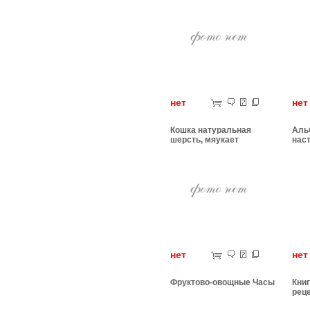
нет
н
Кошка натуральная
Аль
шерсть, мяукает
нас
нет
н
Фруктово-овощные Часы
Книг
рец