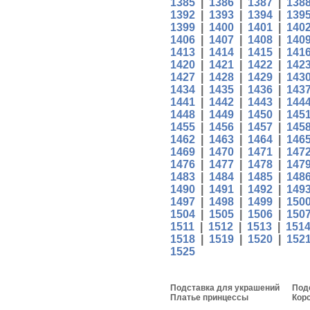
1385
|
1386
|
1387
|
138
1392
|
1393
|
1394
|
139
1399
|
1400
|
1401
|
140
1406
|
1407
|
1408
|
140
1413
|
1414
|
1415
|
141
1420
|
1421
|
1422
|
142
1427
|
1428
|
1429
|
143
1434
|
1435
|
1436
|
143
1441
|
1442
|
1443
|
144
1448
|
1449
|
1450
|
145
1455
|
1456
|
1457
|
145
1462
|
1463
|
1464
|
146
1469
|
1470
|
1471
|
147
1476
|
1477
|
1478
|
147
1483
|
1484
|
1485
|
148
1490
|
1491
|
1492
|
149
1497
|
1498
|
1499
|
150
1504
|
1505
|
1506
|
150
1511
|
1512
|
1513
|
151
1518
|
1519
|
1520
|
152
1525
Подставка для украшений
Под
Платье принцессы
Кор