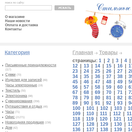
поиск по сайту:
О магазине
Наши новости
Оплата и доставка
Контакты
Категория
Главная
Товары
страницы:
1
|
2
|
3
|
4
Письменные принадлежности
12
|
13
|
14
|
15
|
16
|
1
(117)
23
|
24
|
25
|
26
|
27
|
2
Сумки
(70)
34
|
35
|
36
|
37
|
38
|
3
Изделия для записей
(89)
45
|
46
|
47
|
48
|
49
|
5
Часы электронные
(19)
56
|
57
|
58
|
59
|
60
|
6
Текстиль
(50)
67
|
68
|
69
|
70
|
71
|
7
Электроника
(98)
78
|
79
|
80
|
81
|
82
|
8
Сувениромания
(358)
89
|
90
|
91
|
92
|
93
|
9
Путешествия и отдых
(46)
100
|
101
|
102
|
103
|
1
Часы
(71)
109
|
110
|
111
|
112
|
11
Офис
(21271)
118
|
119
|
120
|
121
|
1
Новогодняя продукция
(158)
127
|
128
|
129
|
130
|
1
Дом
(42)
136
|
137
|
138
|
139
|
1