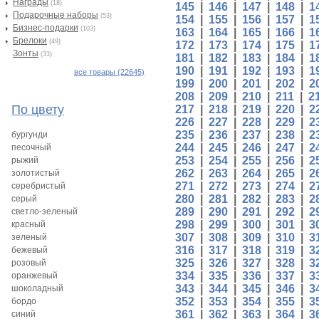
Награды
(18)
145
|
146
|
147
|
148
|
1
Подарочные наборы
(53)
154
|
155
|
156
|
157
|
1
Бизнес-подарки
(103)
163
|
164
|
165
|
166
|
1
Брелоки
(49)
172
|
173
|
174
|
175
|
1
Зонты
(33)
181
|
182
|
183
|
184
|
1
190
|
191
|
192
|
193
|
1
все товары (22645)
199
|
200
|
201
|
202
|
2
208
|
209
|
210
|
211
|
2
По цвету
217
|
218
|
219
|
220
|
2
226
|
227
|
228
|
229
|
2
235
|
236
|
237
|
238
|
2
бургунди
244
|
245
|
246
|
247
|
2
песочный
253
|
254
|
255
|
256
|
2
рыжий
262
|
263
|
264
|
265
|
2
золотистый
271
|
272
|
273
|
274
|
2
серебристый
280
|
281
|
282
|
283
|
2
серый
289
|
290
|
291
|
292
|
2
светло-зеленый
298
|
299
|
300
|
301
|
3
красный
307
|
308
|
309
|
310
|
3
зеленый
316
|
317
|
318
|
319
|
3
бежевый
325
|
326
|
327
|
328
|
3
розовый
334
|
335
|
336
|
337
|
3
оранжевый
343
|
344
|
345
|
346
|
3
шоколадный
352
|
353
|
354
|
355
|
3
бордо
361
|
362
|
363
|
364
|
3
синий