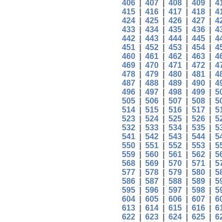
406
|
407
|
408
|
409
|
4
415
|
416
|
417
|
418
|
4
424
|
425
|
426
|
427
|
4
433
|
434
|
435
|
436
|
4
442
|
443
|
444
|
445
|
4
451
|
452
|
453
|
454
|
4
460
|
461
|
462
|
463
|
4
469
|
470
|
471
|
472
|
4
478
|
479
|
480
|
481
|
4
487
|
488
|
489
|
490
|
4
496
|
497
|
498
|
499
|
5
505
|
506
|
507
|
508
|
5
514
|
515
|
516
|
517
|
5
523
|
524
|
525
|
526
|
5
532
|
533
|
534
|
535
|
5
541
|
542
|
543
|
544
|
5
550
|
551
|
552
|
553
|
5
559
|
560
|
561
|
562
|
5
568
|
569
|
570
|
571
|
5
577
|
578
|
579
|
580
|
5
586
|
587
|
588
|
589
|
5
595
|
596
|
597
|
598
|
5
604
|
605
|
606
|
607
|
6
613
|
614
|
615
|
616
|
6
622
|
623
|
624
|
625
|
6