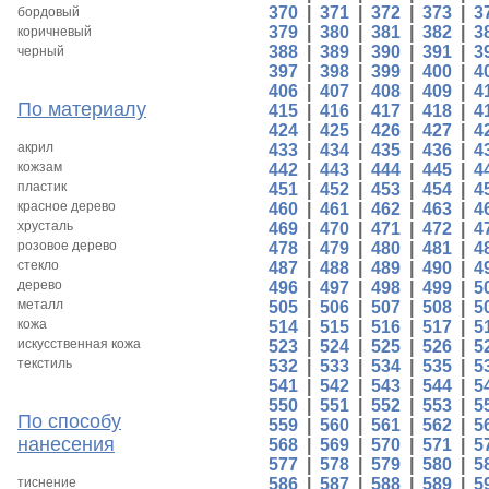
370
|
371
|
372
|
373
|
3
бордовый
379
|
380
|
381
|
382
|
3
коричневый
388
|
389
|
390
|
391
|
3
черный
397
|
398
|
399
|
400
|
4
406
|
407
|
408
|
409
|
4
По материалу
415
|
416
|
417
|
418
|
4
424
|
425
|
426
|
427
|
4
акрил
433
|
434
|
435
|
436
|
4
кожзам
442
|
443
|
444
|
445
|
4
пластик
451
|
452
|
453
|
454
|
4
красное дерево
460
|
461
|
462
|
463
|
4
хрусталь
469
|
470
|
471
|
472
|
4
розовое дерево
478
|
479
|
480
|
481
|
4
стекло
487
|
488
|
489
|
490
|
4
дерево
496
|
497
|
498
|
499
|
5
металл
505
|
506
|
507
|
508
|
5
кожа
514
|
515
|
516
|
517
|
5
искусственная кожа
523
|
524
|
525
|
526
|
5
текстиль
532
|
533
|
534
|
535
|
5
541
|
542
|
543
|
544
|
5
550
|
551
|
552
|
553
|
5
По способу
559
|
560
|
561
|
562
|
5
нанесения
568
|
569
|
570
|
571
|
5
577
|
578
|
579
|
580
|
5
тиснение
586
|
587
|
588
|
589
|
5