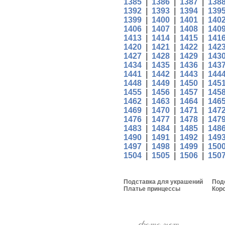
1385
|
1386
|
1387
|
138
1392
|
1393
|
1394
|
139
1399
|
1400
|
1401
|
140
1406
|
1407
|
1408
|
140
1413
|
1414
|
1415
|
141
1420
|
1421
|
1422
|
142
1427
|
1428
|
1429
|
143
1434
|
1435
|
1436
|
143
1441
|
1442
|
1443
|
144
1448
|
1449
|
1450
|
145
1455
|
1456
|
1457
|
145
1462
|
1463
|
1464
|
146
1469
|
1470
|
1471
|
147
1476
|
1477
|
1478
|
147
1483
|
1484
|
1485
|
148
1490
|
1491
|
1492
|
149
1497
|
1498
|
1499
|
150
1504
|
1505
|
1506
|
150
Подставка для украшений
Под
Платье принцессы
Кор