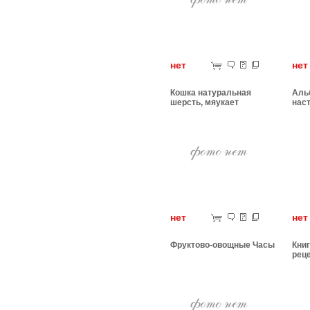
нет
н
Кошка натуральная
Аль
шерсть, мяукает
нас
нет
н
Фруктово-овощные Часы
Книг
рец