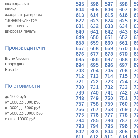
шелкография
595
|
596
|
597
|
598
|
5
шильд
604
|
605
|
606
|
607
|
6
лазерная гравировка
613
|
614
|
615
|
616
|
6
тиснение блинтом
622
|
623
|
624
|
625
|
6
тампопечать
631
|
632
|
633
|
634
|
6
цифровая печать
640
|
641
|
642
|
643
|
6
649
|
650
|
651
|
652
|
6
658
|
659
|
660
|
661
|
6
Производители
667
|
668
|
669
|
670
|
6
676
|
677
|
678
|
679
|
6
Bruno Visconti
685
|
686
|
687
|
688
|
6
Happy gifts
694
|
695
|
696
|
697
|
6
Rusgifts
703
|
704
|
705
|
706
|
7
712
|
713
|
714
|
715
|
7
721
|
722
|
723
|
724
|
7
По стоимости
730
|
731
|
732
|
733
|
7
739
|
740
|
741
|
742
|
7
до 1000 руб
748
|
749
|
750
|
751
|
7
от 1000 до 3000 руб
757
|
758
|
759
|
760
|
7
от 3000 до 5000 руб.
766
|
767
|
768
|
769
|
7
от 5000 до 10000 руб.
775
|
776
|
777
|
778
|
7
свыше 10000 руб
784
|
785
|
786
|
787
|
7
793
|
794
|
795
|
796
|
7
802
|
803
|
804
|
805
|
8
811
|
812
|
813
|
814
|
8