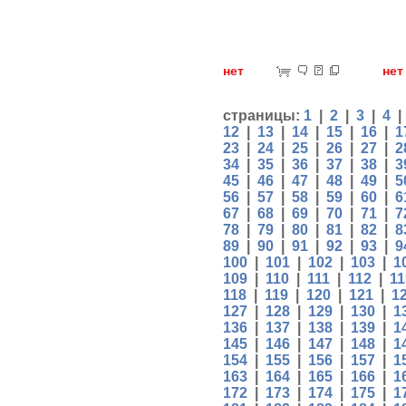
нет
н
страницы:
1
|
2
|
3
|
4
12
|
13
|
14
|
15
|
16
|
1
23
|
24
|
25
|
26
|
27
|
2
34
|
35
|
36
|
37
|
38
|
3
45
|
46
|
47
|
48
|
49
|
5
56
|
57
|
58
|
59
|
60
|
6
67
|
68
|
69
|
70
|
71
|
7
78
|
79
|
80
|
81
|
82
|
8
89
|
90
|
91
|
92
|
93
|
9
100
|
101
|
102
|
103
|
1
109
|
110
|
111
|
112
|
11
118
|
119
|
120
|
121
|
1
127
|
128
|
129
|
130
|
1
136
|
137
|
138
|
139
|
1
145
|
146
|
147
|
148
|
1
154
|
155
|
156
|
157
|
1
163
|
164
|
165
|
166
|
1
172
|
173
|
174
|
175
|
1