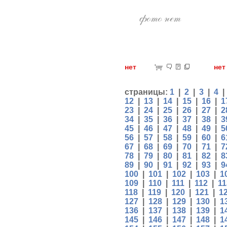
нет
н
страницы:
1
|
2
|
3
|
4
12
|
13
|
14
|
15
|
16
|
1
23
|
24
|
25
|
26
|
27
|
2
34
|
35
|
36
|
37
|
38
|
3
45
|
46
|
47
|
48
|
49
|
5
56
|
57
|
58
|
59
|
60
|
6
67
|
68
|
69
|
70
|
71
|
7
78
|
79
|
80
|
81
|
82
|
8
89
|
90
|
91
|
92
|
93
|
9
100
|
101
|
102
|
103
|
1
109
|
110
|
111
|
112
|
11
118
|
119
|
120
|
121
|
1
127
|
128
|
129
|
130
|
1
136
|
137
|
138
|
139
|
1
145
|
146
|
147
|
148
|
1