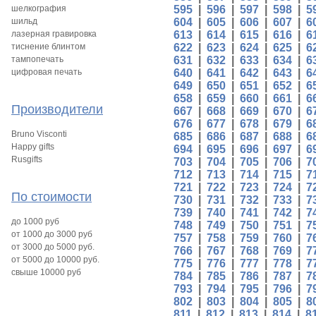
шелкография
595
|
596
|
597
|
598
|
5
шильд
604
|
605
|
606
|
607
|
6
лазерная гравировка
613
|
614
|
615
|
616
|
6
тиснение блинтом
622
|
623
|
624
|
625
|
6
тампопечать
631
|
632
|
633
|
634
|
6
цифровая печать
640
|
641
|
642
|
643
|
6
649
|
650
|
651
|
652
|
6
658
|
659
|
660
|
661
|
6
Производители
667
|
668
|
669
|
670
|
6
676
|
677
|
678
|
679
|
6
Bruno Visconti
685
|
686
|
687
|
688
|
6
Happy gifts
694
|
695
|
696
|
697
|
6
Rusgifts
703
|
704
|
705
|
706
|
7
712
|
713
|
714
|
715
|
7
721
|
722
|
723
|
724
|
7
По стоимости
730
|
731
|
732
|
733
|
7
739
|
740
|
741
|
742
|
7
до 1000 руб
748
|
749
|
750
|
751
|
7
от 1000 до 3000 руб
757
|
758
|
759
|
760
|
7
от 3000 до 5000 руб.
766
|
767
|
768
|
769
|
7
от 5000 до 10000 руб.
775
|
776
|
777
|
778
|
7
свыше 10000 руб
784
|
785
|
786
|
787
|
7
793
|
794
|
795
|
796
|
7
802
|
803
|
804
|
805
|
8
811
|
812
|
813
|
814
|
8