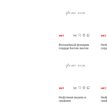
нет
н
Волшебный фонарик
Неб
сердце Белое малое
сер
нет
н
Нефтяная вышка в
Неф
графине
гра