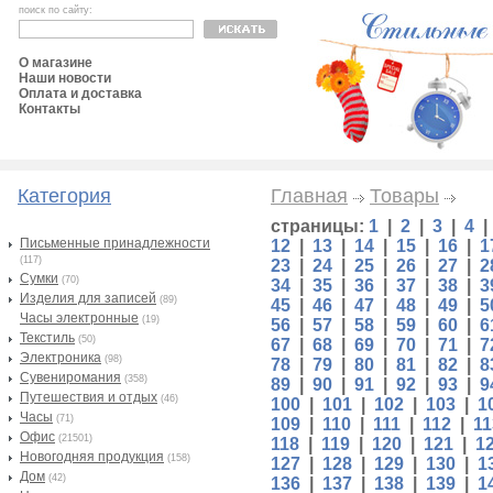
поиск по сайту:
О магазине
Наши новости
Оплата и доставка
Контакты
Категория
Главная
Товары
страницы:
1
|
2
|
3
|
4
Письменные принадлежности
12
|
13
|
14
|
15
|
16
|
1
(117)
23
|
24
|
25
|
26
|
27
|
2
Сумки
(70)
34
|
35
|
36
|
37
|
38
|
3
Изделия для записей
(89)
45
|
46
|
47
|
48
|
49
|
5
Часы электронные
(19)
56
|
57
|
58
|
59
|
60
|
6
Текстиль
(50)
67
|
68
|
69
|
70
|
71
|
7
Электроника
(98)
78
|
79
|
80
|
81
|
82
|
8
Сувениромания
(358)
89
|
90
|
91
|
92
|
93
|
9
Путешествия и отдых
(46)
100
|
101
|
102
|
103
|
1
Часы
(71)
109
|
110
|
111
|
112
|
11
Офис
(21501)
118
|
119
|
120
|
121
|
1
Новогодняя продукция
(158)
127
|
128
|
129
|
130
|
1
Дом
(42)
136
|
137
|
138
|
139
|
1