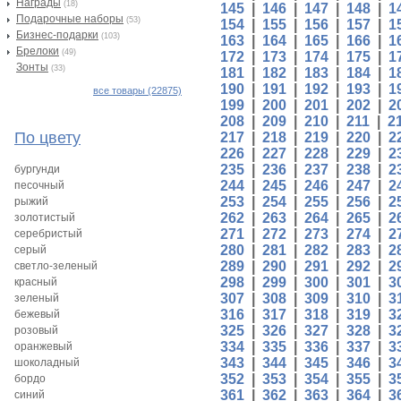
Награды
(18)
145
|
146
|
147
|
148
|
1
Подарочные наборы
(53)
154
|
155
|
156
|
157
|
1
Бизнес-подарки
(103)
163
|
164
|
165
|
166
|
1
Брелоки
(49)
172
|
173
|
174
|
175
|
1
Зонты
(33)
181
|
182
|
183
|
184
|
1
190
|
191
|
192
|
193
|
1
все товары (22875)
199
|
200
|
201
|
202
|
2
208
|
209
|
210
|
211
|
2
По цвету
217
|
218
|
219
|
220
|
2
226
|
227
|
228
|
229
|
2
235
|
236
|
237
|
238
|
2
бургунди
244
|
245
|
246
|
247
|
2
песочный
253
|
254
|
255
|
256
|
2
рыжий
262
|
263
|
264
|
265
|
2
золотистый
271
|
272
|
273
|
274
|
2
серебристый
280
|
281
|
282
|
283
|
2
серый
289
|
290
|
291
|
292
|
2
светло-зеленый
298
|
299
|
300
|
301
|
3
красный
307
|
308
|
309
|
310
|
3
зеленый
316
|
317
|
318
|
319
|
3
бежевый
325
|
326
|
327
|
328
|
3
розовый
334
|
335
|
336
|
337
|
3
оранжевый
343
|
344
|
345
|
346
|
3
шоколадный
352
|
353
|
354
|
355
|
3
бордо
361
|
362
|
363
|
364
|
3
синий