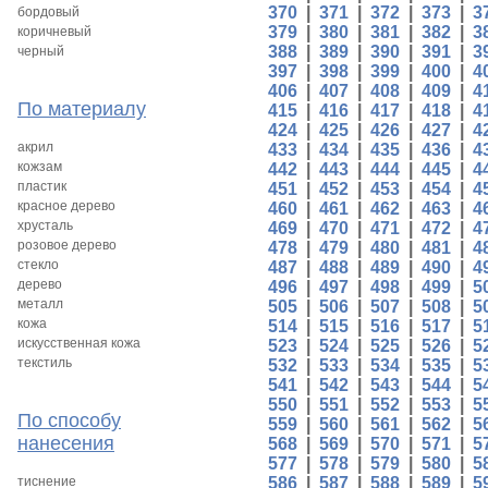
370
|
371
|
372
|
373
|
3
бордовый
379
|
380
|
381
|
382
|
3
коричневый
388
|
389
|
390
|
391
|
3
черный
397
|
398
|
399
|
400
|
4
406
|
407
|
408
|
409
|
4
По материалу
415
|
416
|
417
|
418
|
4
424
|
425
|
426
|
427
|
4
акрил
433
|
434
|
435
|
436
|
4
кожзам
442
|
443
|
444
|
445
|
4
пластик
451
|
452
|
453
|
454
|
4
красное дерево
460
|
461
|
462
|
463
|
4
хрусталь
469
|
470
|
471
|
472
|
4
розовое дерево
478
|
479
|
480
|
481
|
4
стекло
487
|
488
|
489
|
490
|
4
дерево
496
|
497
|
498
|
499
|
5
металл
505
|
506
|
507
|
508
|
5
кожа
514
|
515
|
516
|
517
|
5
искусственная кожа
523
|
524
|
525
|
526
|
5
текстиль
532
|
533
|
534
|
535
|
5
541
|
542
|
543
|
544
|
5
550
|
551
|
552
|
553
|
5
По способу
559
|
560
|
561
|
562
|
5
нанесения
568
|
569
|
570
|
571
|
5
577
|
578
|
579
|
580
|
5
тиснение
586
|
587
|
588
|
589
|
5