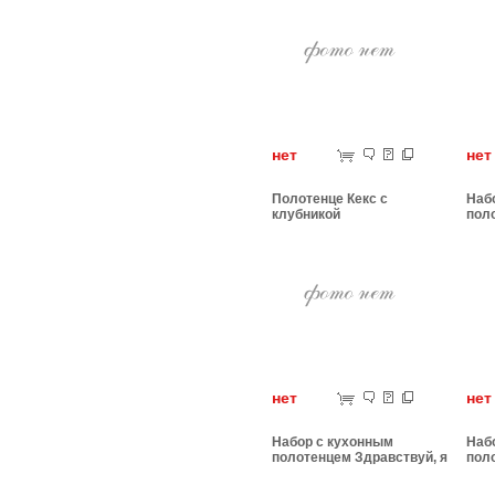
нет
н
Полотенце Кекс с
Наб
клубникой
поло
нет
н
Набор с кухонным
Наб
полотенцем Здравствуй, я
пол
твой ангел
Кор