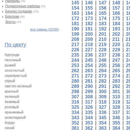
Награды
(18)
145
|
146
|
147
|
148
|
1
Подарочные наборы
(53)
154
|
155
|
156
|
157
|
1
Бизнес-подарки
(103)
163
|
164
|
165
|
166
|
1
Брелоки
(49)
172
|
173
|
174
|
175
|
1
Зонты
(33)
181
|
182
|
183
|
184
|
1
190
|
191
|
192
|
193
|
1
все товары (22760)
199
|
200
|
201
|
202
|
2
208
|
209
|
210
|
211
|
2
По цвету
217
|
218
|
219
|
220
|
2
226
|
227
|
228
|
229
|
2
235
|
236
|
237
|
238
|
2
бургунди
244
|
245
|
246
|
247
|
2
песочный
253
|
254
|
255
|
256
|
2
рыжий
262
|
263
|
264
|
265
|
2
золотистый
271
|
272
|
273
|
274
|
2
серебристый
280
|
281
|
282
|
283
|
2
серый
289
|
290
|
291
|
292
|
2
светло-зеленый
298
|
299
|
300
|
301
|
3
красный
307
|
308
|
309
|
310
|
3
зеленый
316
|
317
|
318
|
319
|
3
бежевый
325
|
326
|
327
|
328
|
3
розовый
334
|
335
|
336
|
337
|
3
оранжевый
343
|
344
|
345
|
346
|
3
шоколадный
352
|
353
|
354
|
355
|
3
бордо
361
|
362
|
363
|
364
|
3
синий