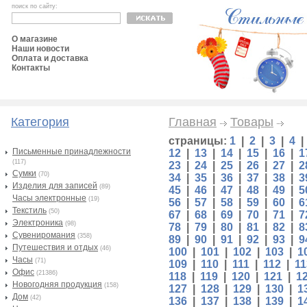
поиск по сайту:
О магазине
Наши новости
Оплата и доставка
Контакты
Категория
Главная
Товары
страницы:
1
|
2
|
3
|
4
Письменные принадлежности
12
|
13
|
14
|
15
|
16
|
1
(117)
23
|
24
|
25
|
26
|
27
|
2
Сумки
(70)
34
|
35
|
36
|
37
|
38
|
3
Изделия для записей
(89)
45
|
46
|
47
|
48
|
49
|
5
Часы электронные
(19)
56
|
57
|
58
|
59
|
60
|
6
Текстиль
(50)
67
|
68
|
69
|
70
|
71
|
7
Электроника
(98)
78
|
79
|
80
|
81
|
82
|
8
Сувениромания
(358)
89
|
90
|
91
|
92
|
93
|
9
Путешествия и отдых
(46)
100
|
101
|
102
|
103
|
1
Часы
(71)
109
|
110
|
111
|
112
|
11
Офис
(21386)
118
|
119
|
120
|
121
|
1
Новогодняя продукция
(158)
127
|
128
|
129
|
130
|
1
Дом
(42)
136
|
137
|
138
|
139
|
1