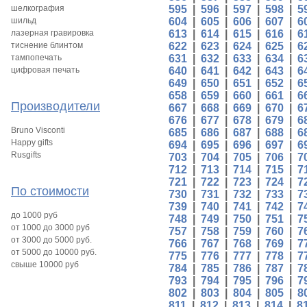
шелкография
595
|
596
|
597
|
598
|
5
шильд
604
|
605
|
606
|
607
|
6
лазерная гравировка
613
|
614
|
615
|
616
|
6
тиснение блинтом
622
|
623
|
624
|
625
|
6
тампопечать
631
|
632
|
633
|
634
|
6
цифровая печать
640
|
641
|
642
|
643
|
6
649
|
650
|
651
|
652
|
6
658
|
659
|
660
|
661
|
6
Производители
667
|
668
|
669
|
670
|
6
676
|
677
|
678
|
679
|
6
Bruno Visconti
685
|
686
|
687
|
688
|
6
Happy gifts
694
|
695
|
696
|
697
|
6
Rusgifts
703
|
704
|
705
|
706
|
7
712
|
713
|
714
|
715
|
7
721
|
722
|
723
|
724
|
7
По стоимости
730
|
731
|
732
|
733
|
7
739
|
740
|
741
|
742
|
7
до 1000 руб
748
|
749
|
750
|
751
|
7
от 1000 до 3000 руб
757
|
758
|
759
|
760
|
7
от 3000 до 5000 руб.
766
|
767
|
768
|
769
|
7
от 5000 до 10000 руб.
775
|
776
|
777
|
778
|
7
свыше 10000 руб
784
|
785
|
786
|
787
|
7
793
|
794
|
795
|
796
|
7
802
|
803
|
804
|
805
|
8
811
|
812
|
813
|
814
|
8