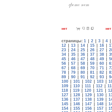
нет
н
страницы:
1
|
2
|
3
|
4
12
|
13
|
14
|
15
|
16
|
1
23
|
24
|
25
|
26
|
27
|
2
34
|
35
|
36
|
37
|
38
|
3
45
|
46
|
47
|
48
|
49
|
5
56
|
57
|
58
|
59
|
60
|
6
67
|
68
|
69
|
70
|
71
|
7
78
|
79
|
80
|
81
|
82
|
8
89
|
90
|
91
|
92
|
93
|
9
100
|
101
|
102
|
103
|
1
109
|
110
|
111
|
112
|
11
118
|
119
|
120
|
121
|
1
127
|
128
|
129
|
130
|
1
136
|
137
|
138
|
139
|
1
145
|
146
|
147
|
148
|
1
154
|
155
|
156
|
157
|
1