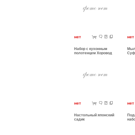
нет
н
Набор с кухонным
Мыл
полотенцем Хоровод
Суф
нет
н
Настольный японский
Под
садик
наб
нор