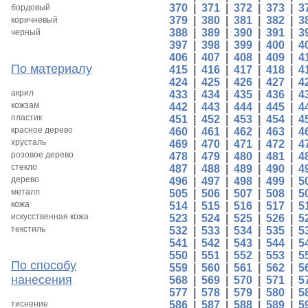
370
|
371
|
372
|
373
|
3
бордовый
379
|
380
|
381
|
382
|
3
коричневый
388
|
389
|
390
|
391
|
3
черный
397
|
398
|
399
|
400
|
4
406
|
407
|
408
|
409
|
4
По материалу
415
|
416
|
417
|
418
|
4
424
|
425
|
426
|
427
|
4
акрил
433
|
434
|
435
|
436
|
4
кожзам
442
|
443
|
444
|
445
|
4
пластик
451
|
452
|
453
|
454
|
4
красное дерево
460
|
461
|
462
|
463
|
4
хрусталь
469
|
470
|
471
|
472
|
4
розовое дерево
478
|
479
|
480
|
481
|
4
стекло
487
|
488
|
489
|
490
|
4
дерево
496
|
497
|
498
|
499
|
5
металл
505
|
506
|
507
|
508
|
5
кожа
514
|
515
|
516
|
517
|
5
искусственная кожа
523
|
524
|
525
|
526
|
5
текстиль
532
|
533
|
534
|
535
|
5
541
|
542
|
543
|
544
|
5
550
|
551
|
552
|
553
|
5
По способу
559
|
560
|
561
|
562
|
5
нанесения
568
|
569
|
570
|
571
|
5
577
|
578
|
579
|
580
|
5
тиснение
586
|
587
|
588
|
589
|
5