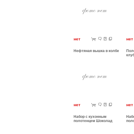
нет
н
Нефтяная вышка в колбе
Пол
клу
нет
н
Набор с кухонным
Наб
полотенцем Шоколад
пол
твой