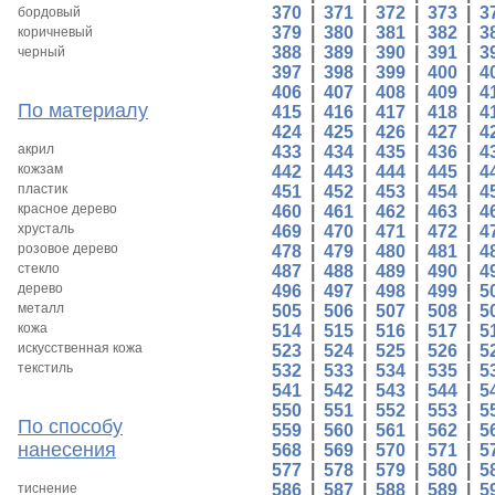
370
|
371
|
372
|
373
|
3
бордовый
379
|
380
|
381
|
382
|
3
коричневый
388
|
389
|
390
|
391
|
3
черный
397
|
398
|
399
|
400
|
4
406
|
407
|
408
|
409
|
4
По материалу
415
|
416
|
417
|
418
|
4
424
|
425
|
426
|
427
|
4
акрил
433
|
434
|
435
|
436
|
4
кожзам
442
|
443
|
444
|
445
|
4
пластик
451
|
452
|
453
|
454
|
4
красное дерево
460
|
461
|
462
|
463
|
4
хрусталь
469
|
470
|
471
|
472
|
4
розовое дерево
478
|
479
|
480
|
481
|
4
стекло
487
|
488
|
489
|
490
|
4
дерево
496
|
497
|
498
|
499
|
5
металл
505
|
506
|
507
|
508
|
5
кожа
514
|
515
|
516
|
517
|
5
искусственная кожа
523
|
524
|
525
|
526
|
5
текстиль
532
|
533
|
534
|
535
|
5
541
|
542
|
543
|
544
|
5
550
|
551
|
552
|
553
|
5
По способу
559
|
560
|
561
|
562
|
5
нанесения
568
|
569
|
570
|
571
|
5
577
|
578
|
579
|
580
|
5
тиснение
586
|
587
|
588
|
589
|
5