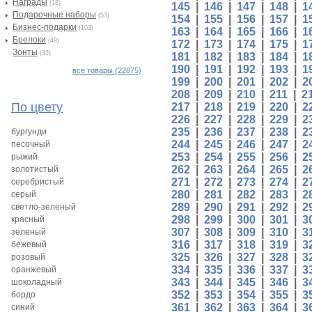
Награды
(18)
145
|
146
|
147
|
148
|
1
Подарочные наборы
(53)
154
|
155
|
156
|
157
|
1
Бизнес-подарки
(103)
163
|
164
|
165
|
166
|
1
Брелоки
(49)
172
|
173
|
174
|
175
|
1
Зонты
(33)
181
|
182
|
183
|
184
|
1
190
|
191
|
192
|
193
|
1
все товары (22875)
199
|
200
|
201
|
202
|
2
208
|
209
|
210
|
211
|
2
По цвету
217
|
218
|
219
|
220
|
2
226
|
227
|
228
|
229
|
2
235
|
236
|
237
|
238
|
2
бургунди
244
|
245
|
246
|
247
|
2
песочный
253
|
254
|
255
|
256
|
2
рыжий
262
|
263
|
264
|
265
|
2
золотистый
271
|
272
|
273
|
274
|
2
серебристый
280
|
281
|
282
|
283
|
2
серый
289
|
290
|
291
|
292
|
2
светло-зеленый
298
|
299
|
300
|
301
|
3
красный
307
|
308
|
309
|
310
|
3
зеленый
316
|
317
|
318
|
319
|
3
бежевый
325
|
326
|
327
|
328
|
3
розовый
334
|
335
|
336
|
337
|
3
оранжевый
343
|
344
|
345
|
346
|
3
шоколадный
352
|
353
|
354
|
355
|
3
бордо
361
|
362
|
363
|
364
|
3
синий