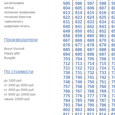
шелкография
595
|
596
|
597
|
598
|
5
шильд
604
|
605
|
606
|
607
|
6
лазерная гравировка
613
|
614
|
615
|
616
|
6
тиснение блинтом
622
|
623
|
624
|
625
|
6
тампопечать
631
|
632
|
633
|
634
|
6
цифровая печать
640
|
641
|
642
|
643
|
6
649
|
650
|
651
|
652
|
6
658
|
659
|
660
|
661
|
6
Производители
667
|
668
|
669
|
670
|
6
676
|
677
|
678
|
679
|
6
Bruno Visconti
685
|
686
|
687
|
688
|
6
Happy gifts
694
|
695
|
696
|
697
|
6
Rusgifts
703
|
704
|
705
|
706
|
7
712
|
713
|
714
|
715
|
7
721
|
722
|
723
|
724
|
7
По стоимости
730
|
731
|
732
|
733
|
7
739
|
740
|
741
|
742
|
7
до 1000 руб
748
|
749
|
750
|
751
|
7
от 1000 до 3000 руб
757
|
758
|
759
|
760
|
7
от 3000 до 5000 руб.
766
|
767
|
768
|
769
|
7
от 5000 до 10000 руб.
775
|
776
|
777
|
778
|
7
свыше 10000 руб
784
|
785
|
786
|
787
|
7
793
|
794
|
795
|
796
|
7
802
|
803
|
804
|
805
|
8
811
|
812
|
813
|
814
|
8