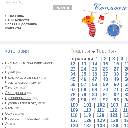
поиск по сайту:
О магазине
Наши новости
Оплата и доставка
Контакты
Категория
Главная
Товары
страницы:
1
|
2
|
3
|
4
Письменные принадлежности
12
|
13
|
14
|
15
|
16
|
1
(117)
23
|
24
|
25
|
26
|
27
|
2
Сумки
(70)
34
|
35
|
36
|
37
|
38
|
3
Изделия для записей
(89)
45
|
46
|
47
|
48
|
49
|
5
Часы электронные
(19)
56
|
57
|
58
|
59
|
60
|
6
Текстиль
(50)
67
|
68
|
69
|
70
|
71
|
7
Электроника
(98)
78
|
79
|
80
|
81
|
82
|
8
Сувениромания
(358)
89
|
90
|
91
|
92
|
93
|
9
Путешествия и отдых
(46)
100
|
101
|
102
|
103
|
1
Часы
(71)
109
|
110
|
111
|
112
|
11
Офис
(21501)
118
|
119
|
120
|
121
|
1
Новогодняя продукция
(158)
127
|
128
|
129
|
130
|
1
Дом
(42)
136
|
137
|
138
|
139
|
1