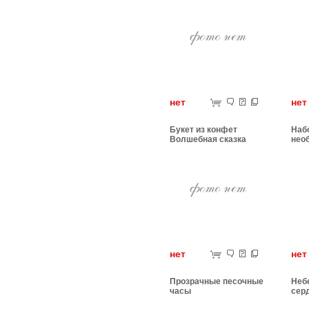
нет
н
Букет из конфет
Набо
Волшебная сказка
нео
нет
н
Прозрачные песочные
Неб
часы
сер