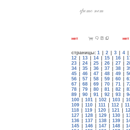
нет
н
страницы:
1
|
2
|
3
|
4
12
|
13
|
14
|
15
|
16
|
1
23
|
24
|
25
|
26
|
27
|
2
34
|
35
|
36
|
37
|
38
|
3
45
|
46
|
47
|
48
|
49
|
5
56
|
57
|
58
|
59
|
60
|
6
67
|
68
|
69
|
70
|
71
|
7
78
|
79
|
80
|
81
|
82
|
8
89
|
90
|
91
|
92
|
93
|
9
100
|
101
|
102
|
103
|
1
109
|
110
|
111
|
112
|
11
118
|
119
|
120
|
121
|
1
127
|
128
|
129
|
130
|
1
136
|
137
|
138
|
139
|
1
145
|
146
|
147
|
148
|
1