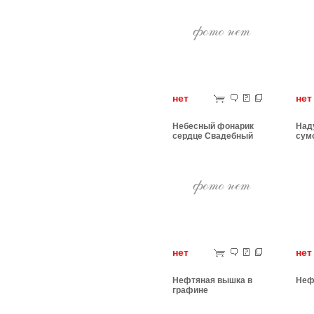
нет
н
Небесный фонарик
Над
сердце Свадебный
сум
нет
н
Нефтяная вышка в
Неф
графине