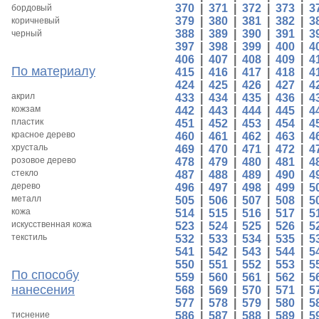
370
|
371
|
372
|
373
|
3
бордовый
379
|
380
|
381
|
382
|
3
коричневый
388
|
389
|
390
|
391
|
3
черный
397
|
398
|
399
|
400
|
4
406
|
407
|
408
|
409
|
4
По материалу
415
|
416
|
417
|
418
|
4
424
|
425
|
426
|
427
|
4
акрил
433
|
434
|
435
|
436
|
4
кожзам
442
|
443
|
444
|
445
|
4
пластик
451
|
452
|
453
|
454
|
4
красное дерево
460
|
461
|
462
|
463
|
4
хрусталь
469
|
470
|
471
|
472
|
4
розовое дерево
478
|
479
|
480
|
481
|
4
стекло
487
|
488
|
489
|
490
|
4
дерево
496
|
497
|
498
|
499
|
5
металл
505
|
506
|
507
|
508
|
5
кожа
514
|
515
|
516
|
517
|
5
искусственная кожа
523
|
524
|
525
|
526
|
5
текстиль
532
|
533
|
534
|
535
|
5
541
|
542
|
543
|
544
|
5
550
|
551
|
552
|
553
|
5
По способу
559
|
560
|
561
|
562
|
5
нанесения
568
|
569
|
570
|
571
|
5
577
|
578
|
579
|
580
|
5
тиснение
586
|
587
|
588
|
589
|
5