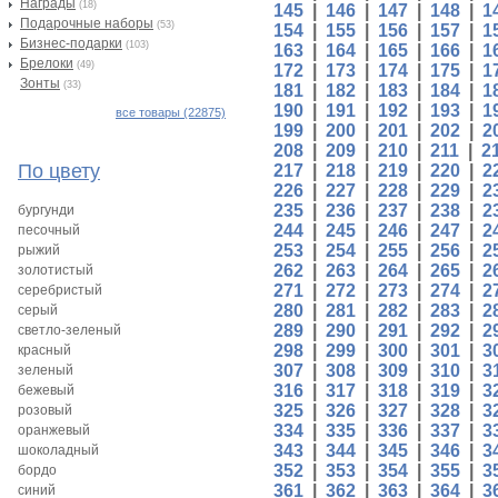
Награды
(18)
145
|
146
|
147
|
148
|
1
Подарочные наборы
(53)
154
|
155
|
156
|
157
|
1
Бизнес-подарки
(103)
163
|
164
|
165
|
166
|
1
Брелоки
(49)
172
|
173
|
174
|
175
|
1
Зонты
(33)
181
|
182
|
183
|
184
|
1
190
|
191
|
192
|
193
|
1
все товары (22875)
199
|
200
|
201
|
202
|
2
208
|
209
|
210
|
211
|
2
По цвету
217
|
218
|
219
|
220
|
2
226
|
227
|
228
|
229
|
2
235
|
236
|
237
|
238
|
2
бургунди
244
|
245
|
246
|
247
|
2
песочный
253
|
254
|
255
|
256
|
2
рыжий
262
|
263
|
264
|
265
|
2
золотистый
271
|
272
|
273
|
274
|
2
серебристый
280
|
281
|
282
|
283
|
2
серый
289
|
290
|
291
|
292
|
2
светло-зеленый
298
|
299
|
300
|
301
|
3
красный
307
|
308
|
309
|
310
|
3
зеленый
316
|
317
|
318
|
319
|
3
бежевый
325
|
326
|
327
|
328
|
3
розовый
334
|
335
|
336
|
337
|
3
оранжевый
343
|
344
|
345
|
346
|
3
шоколадный
352
|
353
|
354
|
355
|
3
бордо
361
|
362
|
363
|
364
|
3
синий