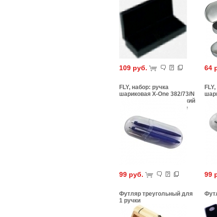
109 руб.
64 
FLY, набор: ручка
FLY,
шариковая X-One 382/73/N
шари
и карандаш механический
и к
X-One 384/73 в футляре
X-On
LPC982/90
LPC
99 руб.
99 
Футляр треугольный для
Фут
1 ручки