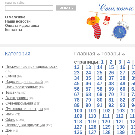
поиск по сайту:
О магазине
Наши новости
Оплата и доставка
Контакты
Категория
Главная
Товары
страницы:
1
|
2
|
3
|
4
Письменные принадлежности
12
|
13
|
14
|
15
|
16
|
1
(117)
23
|
24
|
25
|
26
|
27
|
2
Сумки
(70)
34
|
35
|
36
|
37
|
38
|
3
Изделия для записей
(89)
45
|
46
|
47
|
48
|
49
|
5
Часы электронные
(19)
56
|
57
|
58
|
59
|
60
|
6
Текстиль
(50)
67
|
68
|
69
|
70
|
71
|
7
Электроника
(98)
78
|
79
|
80
|
81
|
82
|
8
Сувениромания
(358)
89
|
90
|
91
|
92
|
93
|
9
Путешествия и отдых
(46)
100
|
101
|
102
|
103
|
1
Часы
(71)
109
|
110
|
111
|
112
|
11
Офис
(21501)
118
|
119
|
120
|
121
|
1
Новогодняя продукция
(158)
127
|
128
|
129
|
130
|
1
Дом
(42)
136
|
137
|
138
|
139
|
1