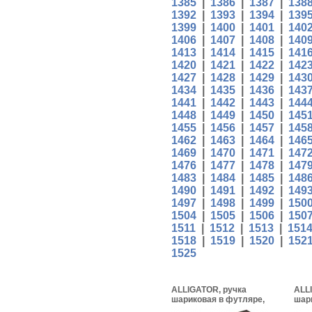
1385
|
1386
|
1387
|
138
1392
|
1393
|
1394
|
139
1399
|
1400
|
1401
|
140
1406
|
1407
|
1408
|
140
1413
|
1414
|
1415
|
141
1420
|
1421
|
1422
|
142
1427
|
1428
|
1429
|
143
1434
|
1435
|
1436
|
143
1441
|
1442
|
1443
|
144
1448
|
1449
|
1450
|
145
1455
|
1456
|
1457
|
145
1462
|
1463
|
1464
|
146
1469
|
1470
|
1471
|
147
1476
|
1477
|
1478
|
147
1483
|
1484
|
1485
|
148
1490
|
1491
|
1492
|
149
1497
|
1498
|
1499
|
150
1504
|
1505
|
1506
|
150
1511
|
1512
|
1513
|
151
1518
|
1519
|
1520
|
152
1525
ALLIGATOR, ручка
ALL
шариковая в футляре,
шар
коричневый/розовое
фут