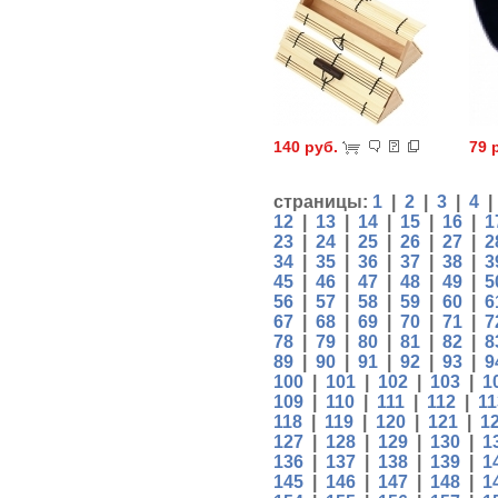
140 руб.
79 
страницы:
1
|
2
|
3
|
4
12
|
13
|
14
|
15
|
16
|
1
23
|
24
|
25
|
26
|
27
|
2
34
|
35
|
36
|
37
|
38
|
3
45
|
46
|
47
|
48
|
49
|
5
56
|
57
|
58
|
59
|
60
|
6
67
|
68
|
69
|
70
|
71
|
7
78
|
79
|
80
|
81
|
82
|
8
89
|
90
|
91
|
92
|
93
|
9
100
|
101
|
102
|
103
|
1
109
|
110
|
111
|
112
|
11
118
|
119
|
120
|
121
|
1
127
|
128
|
129
|
130
|
1
136
|
137
|
138
|
139
|
1
145
|
146
|
147
|
148
|
1