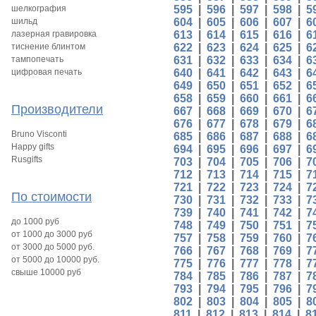
шелкография
595
|
596
|
597
|
598
|
5
шильд
604
|
605
|
606
|
607
|
6
лазерная гравировка
613
|
614
|
615
|
616
|
6
тиснение блинтом
622
|
623
|
624
|
625
|
6
тампопечать
631
|
632
|
633
|
634
|
6
цифровая печать
640
|
641
|
642
|
643
|
6
649
|
650
|
651
|
652
|
6
658
|
659
|
660
|
661
|
6
Производители
667
|
668
|
669
|
670
|
6
676
|
677
|
678
|
679
|
6
Bruno Visconti
685
|
686
|
687
|
688
|
6
Happy gifts
694
|
695
|
696
|
697
|
6
Rusgifts
703
|
704
|
705
|
706
|
7
712
|
713
|
714
|
715
|
7
721
|
722
|
723
|
724
|
7
По стоимости
730
|
731
|
732
|
733
|
7
739
|
740
|
741
|
742
|
7
до 1000 руб
748
|
749
|
750
|
751
|
7
от 1000 до 3000 руб
757
|
758
|
759
|
760
|
7
от 3000 до 5000 руб.
766
|
767
|
768
|
769
|
7
от 5000 до 10000 руб.
775
|
776
|
777
|
778
|
7
свыше 10000 руб
784
|
785
|
786
|
787
|
7
793
|
794
|
795
|
796
|
7
802
|
803
|
804
|
805
|
8
811
|
812
|
813
|
814
|
8