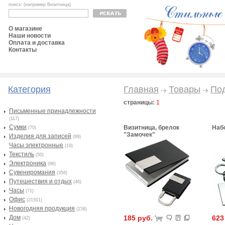
поиск: (например Визитница)
О магазине
Наши новости
Оплата и доставка
Контакты
Категория
Главная
Товары
По
страницы:
1
Письменные принадлежности
(117)
Сумки
Визитница, брелок
Набо
(70)
"Замочек"
Изделия для записей
(89)
Часы электронные
(19)
Текстиль
(50)
Электроника
(98)
Сувениромания
(358)
Путешествия и отдых
(46)
Часы
(71)
Офис
(21501)
Новогодняя продукция
(158)
Дом
185 руб.
623
(42)