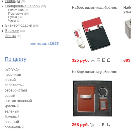
Награды
(18)
Подарочные наборы
(53)
Набор: визитница, брелок
Наб
Визитница
(7)
укр
Портмоне
(10)
Ручка
(36)
Часы
(0)
Бизнес-подарки
(103)
Брелоки
(49)
Зонты
(33)
все товары (22875)
По цвету
325 руб.
683
бургунди
Набор: визитница, брелок
песочный
рыжий
золотистый
серебристый
серый
светло-зеленый
красный
зеленый
бежевый
розовый
268 руб.
оранжевый