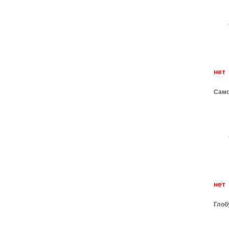
н
Само
н
Глоб