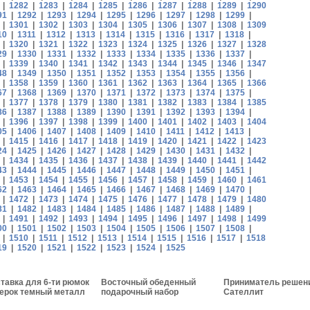
|
1282
|
1283
|
1284
|
1285
|
1286
|
1287
|
1288
|
1289
|
1290
91
|
1292
|
1293
|
1294
|
1295
|
1296
|
1297
|
1298
|
1299
|
|
1301
|
1302
|
1303
|
1304
|
1305
|
1306
|
1307
|
1308
|
1309
10
|
1311
|
1312
|
1313
|
1314
|
1315
|
1316
|
1317
|
1318
|
|
1320
|
1321
|
1322
|
1323
|
1324
|
1325
|
1326
|
1327
|
1328
29
|
1330
|
1331
|
1332
|
1333
|
1334
|
1335
|
1336
|
1337
|
|
1339
|
1340
|
1341
|
1342
|
1343
|
1344
|
1345
|
1346
|
1347
48
|
1349
|
1350
|
1351
|
1352
|
1353
|
1354
|
1355
|
1356
|
|
1358
|
1359
|
1360
|
1361
|
1362
|
1363
|
1364
|
1365
|
1366
67
|
1368
|
1369
|
1370
|
1371
|
1372
|
1373
|
1374
|
1375
|
|
1377
|
1378
|
1379
|
1380
|
1381
|
1382
|
1383
|
1384
|
1385
86
|
1387
|
1388
|
1389
|
1390
|
1391
|
1392
|
1393
|
1394
|
|
1396
|
1397
|
1398
|
1399
|
1400
|
1401
|
1402
|
1403
|
1404
05
|
1406
|
1407
|
1408
|
1409
|
1410
|
1411
|
1412
|
1413
|
|
1415
|
1416
|
1417
|
1418
|
1419
|
1420
|
1421
|
1422
|
1423
24
|
1425
|
1426
|
1427
|
1428
|
1429
|
1430
|
1431
|
1432
|
|
1434
|
1435
|
1436
|
1437
|
1438
|
1439
|
1440
|
1441
|
1442
43
|
1444
|
1445
|
1446
|
1447
|
1448
|
1449
|
1450
|
1451
|
|
1453
|
1454
|
1455
|
1456
|
1457
|
1458
|
1459
|
1460
|
1461
62
|
1463
|
1464
|
1465
|
1466
|
1467
|
1468
|
1469
|
1470
|
|
1472
|
1473
|
1474
|
1475
|
1476
|
1477
|
1478
|
1479
|
1480
81
|
1482
|
1483
|
1484
|
1485
|
1486
|
1487
|
1488
|
1489
|
|
1491
|
1492
|
1493
|
1494
|
1495
|
1496
|
1497
|
1498
|
1499
00
|
1501
|
1502
|
1503
|
1504
|
1505
|
1506
|
1507
|
1508
|
|
1510
|
1511
|
1512
|
1513
|
1514
|
1515
|
1516
|
1517
|
1518
19
|
1520
|
1521
|
1522
|
1523
|
1524
|
1525
тавка для 6-ти рюмок
Восточный обеденный
Приниматель решен
ерок темный металл
подарочный набор
Сателлит