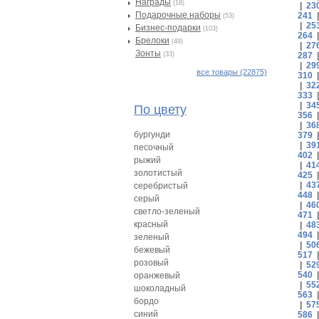
Награды
(18)
|
23
Подарочные наборы
241
(53)
|
25
Бизнес-подарки
(103)
264
Брелоки
(49)
|
27
Зонты
(33)
287
|
29
все товары (22875)
310
|
32
333
|
34
По цвету
356
|
36
бургунди
379
|
39
песочный
402
рыжий
|
41
золотистый
425
|
43
серебристый
448
серый
|
46
светло-зеленый
471
красный
|
48
494
зеленый
|
50
бежевый
517
розовый
|
52
540
оранжевый
|
55
шоколадный
563
бордо
|
57
синий
586