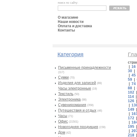
поиск по сайту:
О магазине
Наши новости
Оплата и доставка
Контакты
Категория
Гла
стра
|
16
Письменные принадлежности
30
|
(117)
|
45
Сумки
(70)
59
|
Изделия для записей
(89)
|
74
88
|
Часы электронные
(19)
102
Текстиль
(50)
114
Электроника
(98)
126
Сувениромания
|
13
(358)
149
Путешествия и отдых
(46)
|
16
Часы
(71)
172
Офис
(21501)
|
18
195
Новогодняя продукция
(158)
|
20
Дом
(42)
218