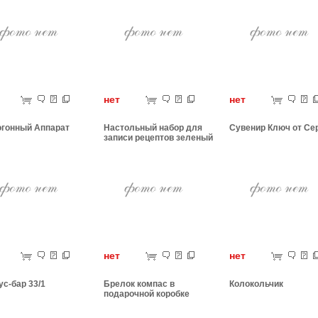
ет
нет
нет
гонный Аппарат
Настольный набор для
Сувенир Ключ от Се
записи рецептов зеленый
ет
нет
нет
ус-бар 33/1
Брелок компас в
Колокольчик
подарочной коробке