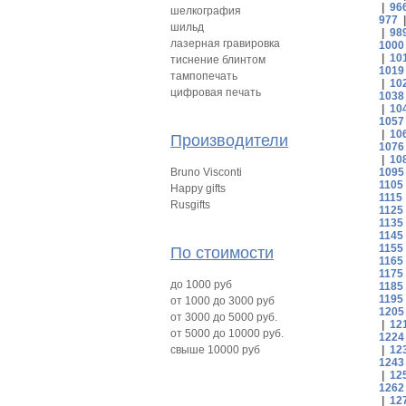
|
96
шелкография
977
шильд
|
98
лазерная гравировка
1000
|
10
тиснение блинтом
1019
тампопечать
|
10
цифровая печать
1038
|
10
1057
|
10
Производители
1076
|
10
Bruno Visconti
1095
1105
Happy gifts
1115
Rusgifts
1125
1135
1145
1155
По стоимости
1165
1175
до 1000 руб
1185
1195
от 1000 до 3000 руб
1205
от 3000 до 5000 руб.
|
12
от 5000 до 10000 руб.
1224
свыше 10000 руб
|
12
1243
|
12
1262
|
12