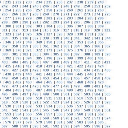
0
|
231
|
232
|
233
|
234
|
235
|
236
|
237
|
238
|
239
|
240
|
|
242
|
243
|
244
|
245
|
246
|
247
|
248
|
249
|
250
|
251
|
252
3
|
254
|
255
|
256
|
257
|
258
|
259
|
260
|
261
|
262
|
263
|
|
265
|
266
|
267
|
268
|
269
|
270
|
271
|
272
|
273
|
274
|
275
6
|
277
|
278
|
279
|
280
|
281
|
282
|
283
|
284
|
285
|
286
|
|
288
|
289
|
290
|
291
|
292
|
293
|
294
|
295
|
296
|
297
|
298
9
|
300
|
301
|
302
|
303
|
304
|
305
|
306
|
307
|
308
|
309
|
|
311
|
312
|
313
|
314
|
315
|
316
|
317
|
318
|
319
|
320
|
321
2
|
323
|
324
|
325
|
326
|
327
|
328
|
329
|
330
|
331
|
332
|
|
334
|
335
|
336
|
337
|
338
|
339
|
340
|
341
|
342
|
343
|
344
5
|
346
|
347
|
348
|
349
|
350
|
351
|
352
|
353
|
354
|
355
|
|
357
|
358
|
359
|
360
|
361
|
362
|
363
|
364
|
365
|
366
|
367
8
|
369
|
370
|
371
|
372
|
373
|
374
|
375
|
376
|
377
|
378
|
|
380
|
381
|
382
|
383
|
384
|
385
|
386
|
387
|
388
|
389
|
390
1
|
392
|
393
|
394
|
395
|
396
|
397
|
398
|
399
|
400
|
401
|
|
403
|
404
|
405
|
406
|
407
|
408
|
409
|
410
|
411
|
412
|
413
4
|
415
|
416
|
417
|
418
|
419
|
420
|
421
|
422
|
423
|
424
|
|
426
|
427
|
428
|
429
|
430
|
431
|
432
|
433
|
434
|
435
|
436
7
|
438
|
439
|
440
|
441
|
442
|
443
|
444
|
445
|
446
|
447
|
|
449
|
450
|
451
|
452
|
453
|
454
|
455
|
456
|
457
|
458
|
459
0
|
461
|
462
|
463
|
464
|
465
|
466
|
467
|
468
|
469
|
470
|
|
472
|
473
|
474
|
475
|
476
|
477
|
478
|
479
|
480
|
481
|
482
3
|
484
|
485
|
486
|
487
|
488
|
489
|
490
|
491
|
492
|
493
|
|
495
|
496
|
497
|
498
|
499
|
500
|
501
|
502
|
503
|
504
|
505
6
|
507
|
508
|
509
|
510
|
511
|
512
|
513
|
514
|
515
|
516
|
|
518
|
519
|
520
|
521
|
522
|
523
|
524
|
525
|
526
|
527
|
528
9
|
530
|
531
|
532
|
533
|
534
|
535
|
536
|
537
|
538
|
539
|
|
541
|
542
|
543
|
544
|
545
|
546
|
547
|
548
|
549
|
550
|
551
2
|
553
|
554
|
555
|
556
|
557
|
558
|
559
|
560
|
561
|
562
|
|
564
|
565
|
566
|
567
|
568
|
569
|
570
|
571
|
572
|
573
|
574
5
|
576
|
577
|
578
|
579
|
580
|
581
|
582
|
583
|
584
|
585
|
|
587
|
588
|
589
|
590
|
591
|
592
|
593
|
594
|
595
|
596
|
597