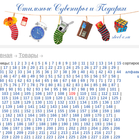
вная
Товары
ницы:
1
|
2
|
3
|
4
|
5
|
6
|
7
|
8
|
9
|
10
|
11
|
12
|
13
|
14
|
15
сортиро
|
17
|
18
|
19
|
20
|
21
|
22
|
23
|
24
|
25
|
26
|
27
|
28
|
29
|
31
|
32
|
33
|
34
|
35
|
36
|
37
|
38
|
39
|
40
|
41
|
42
|
43
|
44
алфав
|
46
|
47
|
48
|
49
|
50
|
51
|
52
|
53
|
54
|
55
|
56
|
57
|
58
|
60
|
61
|
62
|
63
|
64
|
65
|
66
|
67
|
68
|
69
|
70
|
71
|
72
|
73
|
75
|
76
|
77
|
78
|
79
|
80
|
81
|
82
|
83
|
84
|
85
|
86
|
87
|
89
|
90
|
91
|
92
|
93
|
94
|
95
|
96
|
97
|
98
|
99
|
100
|
101
|
|
103
|
104
|
105
|
106
|
107
|
108
|
109
|
110
|
111
|
112
|
113
|
|
115
|
116
|
117
|
118
|
119
|
120
|
121
|
122
|
123
|
124
|
125
|
|
127
|
128
|
129
|
130
|
131
|
132
|
133
|
134
|
135
|
136
|
137
8
|
139
|
140
|
141
|
142
|
143
|
144
|
145
|
146
|
147
|
148
|
|
150
|
151
|
152
|
153
|
154
|
155
|
156
|
157
|
158
|
159
|
160
1
|
162
|
163
|
164
|
165
|
166
|
167
|
168
|
169
|
170
|
171
|
|
173
|
174
|
175
|
176
|
177
|
178
|
179
|
180
|
181
|
182
|
183
4
|
185
|
186
|
187
|
188
|
189
|
190
|
191
|
192
|
193
|
194
|
|
196
|
197
|
198
|
199
|
200
|
201
|
202
|
203
|
204
|
205
|
206
7
|
208
|
209
|
210
|
211
|
212
|
213
|
214
|
215
|
216
|
217
|
|
219
|
220
|
221
|
222
|
223
|
224
|
225
|
226
|
227
|
228
|
229