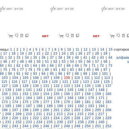
ет
нет
нет
ницы:
1
|
2
|
3
|
4
|
5
|
6
|
7
|
8
|
9
|
10
|
11
|
12
|
13
|
14
|
15
сортиро
|
17
|
18
|
19
|
20
|
21
|
22
|
23
|
24
|
25
|
26
|
27
|
28
|
29
|
31
|
32
|
33
|
34
|
35
|
36
|
37
|
38
|
39
|
40
|
41
|
42
|
43
|
44
алфав
|
46
|
47
|
48
|
49
|
50
|
51
|
52
|
53
|
54
|
55
|
56
|
57
|
58
|
60
|
61
|
62
|
63
|
64
|
65
|
66
|
67
|
68
|
69
|
70
|
71
|
72
|
73
|
75
|
76
|
77
|
78
|
79
|
80
|
81
|
82
|
83
|
84
|
85
|
86
|
87
|
89
|
90
|
91
|
92
|
93
|
94
|
95
|
96
|
97
|
98
|
99
|
100
|
101
|
|
103
|
104
|
105
|
106
|
107
|
108
|
109
|
110
|
111
|
112
|
113
|
|
115
|
116
|
117
|
118
|
119
|
120
|
121
|
122
|
123
|
124
|
125
|
|
127
|
128
|
129
|
130
|
131
|
132
|
133
|
134
|
135
|
136
|
137
8
|
139
|
140
|
141
|
142
|
143
|
144
|
145
|
146
|
147
|
148
|
|
150
|
151
|
152
|
153
|
154
|
155
|
156
|
157
|
158
|
159
|
160
1
|
162
|
163
|
164
|
165
|
166
|
167
|
168
|
169
|
170
|
171
|
|
173
|
174
|
175
|
176
|
177
|
178
|
179
|
180
|
181
|
182
|
183
4
|
185
|
186
|
187
|
188
|
189
|
190
|
191
|
192
|
193
|
194
|
|
196
|
197
|
198
|
199
|
200
|
201
|
202
|
203
|
204
|
205
|
206
7
|
208
|
209
|
210
|
211
|
212
|
213
|
214
|
215
|
216
|
217
|
|
219
|
220
|
221
|
222
|
223
|
224
|
225
|
226
|
227
|
228
|
229
0
|
231
|
232
|
233
|
234
|
235
|
236
|
237
|
238
|
239
|
240
|
|
242
|
243
|
244
|
245
|
246
|
247
|
248
|
249
|
250
|
251
|
252