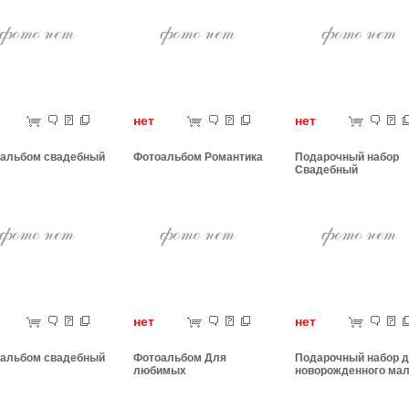
ет
нет
нет
альбом свадебный
Фотоальбом Романтика
Подарочный набор
Свадебный
ет
нет
нет
альбом свадебный
Фотоальбом Для
Подарочный набор 
любимых
новорожденного мал