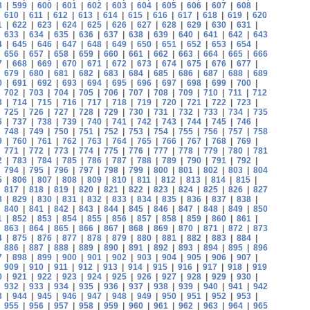
8
|
599
|
600
|
601
|
602
|
603
|
604
|
605
|
606
|
607
|
608
|
|
610
|
611
|
612
|
613
|
614
|
615
|
616
|
617
|
618
|
619
|
620
1
|
622
|
623
|
624
|
625
|
626
|
627
|
628
|
629
|
630
|
631
|
|
633
|
634
|
635
|
636
|
637
|
638
|
639
|
640
|
641
|
642
|
643
4
|
645
|
646
|
647
|
648
|
649
|
650
|
651
|
652
|
653
|
654
|
|
656
|
657
|
658
|
659
|
660
|
661
|
662
|
663
|
664
|
665
|
666
7
|
668
|
669
|
670
|
671
|
672
|
673
|
674
|
675
|
676
|
677
|
|
679
|
680
|
681
|
682
|
683
|
684
|
685
|
686
|
687
|
688
|
689
0
|
691
|
692
|
693
|
694
|
695
|
696
|
697
|
698
|
699
|
700
|
|
702
|
703
|
704
|
705
|
706
|
707
|
708
|
709
|
710
|
711
|
712
3
|
714
|
715
|
716
|
717
|
718
|
719
|
720
|
721
|
722
|
723
|
|
725
|
726
|
727
|
728
|
729
|
730
|
731
|
732
|
733
|
734
|
735
6
|
737
|
738
|
739
|
740
|
741
|
742
|
743
|
744
|
745
|
746
|
|
748
|
749
|
750
|
751
|
752
|
753
|
754
|
755
|
756
|
757
|
758
9
|
760
|
761
|
762
|
763
|
764
|
765
|
766
|
767
|
768
|
769
|
|
771
|
772
|
773
|
774
|
775
|
776
|
777
|
778
|
779
|
780
|
781
2
|
783
|
784
|
785
|
786
|
787
|
788
|
789
|
790
|
791
|
792
|
|
794
|
795
|
796
|
797
|
798
|
799
|
800
|
801
|
802
|
803
|
804
5
|
806
|
807
|
808
|
809
|
810
|
811
|
812
|
813
|
814
|
815
|
|
817
|
818
|
819
|
820
|
821
|
822
|
823
|
824
|
825
|
826
|
827
8
|
829
|
830
|
831
|
832
|
833
|
834
|
835
|
836
|
837
|
838
|
|
840
|
841
|
842
|
843
|
844
|
845
|
846
|
847
|
848
|
849
|
850
1
|
852
|
853
|
854
|
855
|
856
|
857
|
858
|
859
|
860
|
861
|
|
863
|
864
|
865
|
866
|
867
|
868
|
869
|
870
|
871
|
872
|
873
4
|
875
|
876
|
877
|
878
|
879
|
880
|
881
|
882
|
883
|
884
|
|
886
|
887
|
888
|
889
|
890
|
891
|
892
|
893
|
894
|
895
|
896
7
|
898
|
899
|
900
|
901
|
902
|
903
|
904
|
905
|
906
|
907
|
|
909
|
910
|
911
|
912
|
913
|
914
|
915
|
916
|
917
|
918
|
919
0
|
921
|
922
|
923
|
924
|
925
|
926
|
927
|
928
|
929
|
930
|
|
932
|
933
|
934
|
935
|
936
|
937
|
938
|
939
|
940
|
941
|
942
3
|
944
|
945
|
946
|
947
|
948
|
949
|
950
|
951
|
952
|
953
|
|
955
|
956
|
957
|
958
|
959
|
960
|
961
|
962
|
963
|
964
|
965