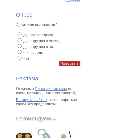
подробнее
Опрос
Дарите ли вы подарки?
да, раз в неделю
да, пару раз в месяц
да, пару раз в год
очень редко
нет
Реклама
Отличные
Пластиковые окна
по
очень низким ценам с установкой;
Раскрутка сайтов
в очень короткие
сроки без предоплаты;
Рекомендуем
(6)