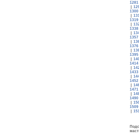
1281
|
12
1300
|
13
1319
|
13
1338
|
13
1357
|
13
1376
|
13
1395
|
14
1414
|
14
1433
|
14
1452
|
14
1471
|
14
1490
|
15
1509
|
15
Подс
маст