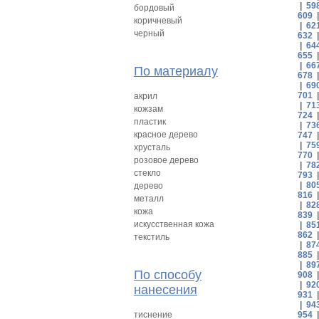
|
59
бордовый
609
коричневый
|
62
черный
632
|
64
655
|
66
По материалу
678
|
69
701
акрил
|
71
кожзам
724
пластик
|
73
красное дерево
747
|
75
хрусталь
770
розовое дерево
|
78
стекло
793
|
80
дерево
816
металл
|
82
кожа
839
искусственная кожа
|
85
862
текстиль
|
87
885
|
89
По способу
908
|
92
нанесения
931
|
94
тиснение
954