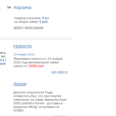
Корзина
товаров в корзине:
0 шт.
на общую сумму:
0 руб.
войти
|
регистрация
Новости
вать
23 января 2010г.
по:
Уважаемые клиенты! с 25 января
иту
|
2010 года минимальная сумма
цене
заказа от
10000 руб
!
все новости
Акции
Дорогие покупатели! Рады
оповестить Вас, что при покупке
сувениров, на сумму эквивалентную
5000 рублей и более - доставка в
приделах МКАД, оплачивается
НАМИ!