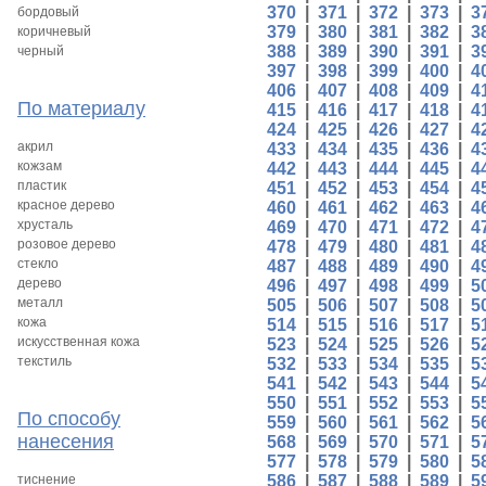
370
|
371
|
372
|
373
|
3
бордовый
379
|
380
|
381
|
382
|
3
коричневый
388
|
389
|
390
|
391
|
3
черный
397
|
398
|
399
|
400
|
4
406
|
407
|
408
|
409
|
4
По материалу
415
|
416
|
417
|
418
|
4
424
|
425
|
426
|
427
|
4
акрил
433
|
434
|
435
|
436
|
4
кожзам
442
|
443
|
444
|
445
|
4
пластик
451
|
452
|
453
|
454
|
4
красное дерево
460
|
461
|
462
|
463
|
4
хрусталь
469
|
470
|
471
|
472
|
4
розовое дерево
478
|
479
|
480
|
481
|
4
стекло
487
|
488
|
489
|
490
|
4
дерево
496
|
497
|
498
|
499
|
5
металл
505
|
506
|
507
|
508
|
5
кожа
514
|
515
|
516
|
517
|
5
искусственная кожа
523
|
524
|
525
|
526
|
5
текстиль
532
|
533
|
534
|
535
|
5
541
|
542
|
543
|
544
|
5
550
|
551
|
552
|
553
|
5
По способу
559
|
560
|
561
|
562
|
5
нанесения
568
|
569
|
570
|
571
|
5
577
|
578
|
579
|
580
|
5
тиснение
586
|
587
|
588
|
589
|
5