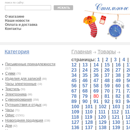
поиск по сайту:
О магазине
Наши новости
Оплата и доставка
Контакты
Категория
Главная
Товары
страницы:
1
|
2
|
3
|
4
Письменные принадлежности
12
|
13
|
14
|
15
|
16
|
1
(117)
23
|
24
|
25
|
26
|
27
|
2
Сумки
(70)
34
|
35
|
36
|
37
|
38
|
3
Изделия для записей
(89)
45
|
46
|
47
|
48
|
49
|
5
Часы электронные
(19)
56
|
57
|
58
|
59
|
60
|
6
Текстиль
(50)
67
|
68
|
69
|
70
|
71
|
7
Электроника
(98)
78
|
79
|
80
|
81
|
82
|
8
Сувениромания
(358)
89
|
90
|
91
|
92
|
93
|
9
Путешествия и отдых
(46)
100
|
101
|
102
|
103
|
1
Часы
(71)
109
|
110
|
111
|
112
|
11
Офис
(21501)
118
|
119
|
120
|
121
|
1
Новогодняя продукция
(158)
127
|
128
|
129
|
130
|
1
Дом
(42)
136
|
137
|
138
|
139
|
1