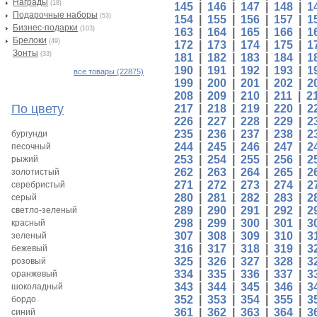
Награды
(18)
145
|
146
|
147
|
148
|
1
Подарочные наборы
(53)
154
|
155
|
156
|
157
|
1
Бизнес-подарки
(103)
163
|
164
|
165
|
166
|
1
Брелоки
(49)
172
|
173
|
174
|
175
|
1
Зонты
(33)
181
|
182
|
183
|
184
|
1
190
|
191
|
192
|
193
|
1
все товары (22875)
199
|
200
|
201
|
202
|
2
208
|
209
|
210
|
211
|
2
По цвету
217
|
218
|
219
|
220
|
2
226
|
227
|
228
|
229
|
2
235
|
236
|
237
|
238
|
2
бургунди
244
|
245
|
246
|
247
|
2
песочный
253
|
254
|
255
|
256
|
2
рыжий
262
|
263
|
264
|
265
|
2
золотистый
271
|
272
|
273
|
274
|
2
серебристый
280
|
281
|
282
|
283
|
2
серый
289
|
290
|
291
|
292
|
2
светло-зеленый
298
|
299
|
300
|
301
|
3
красный
307
|
308
|
309
|
310
|
3
зеленый
316
|
317
|
318
|
319
|
3
бежевый
325
|
326
|
327
|
328
|
3
розовый
334
|
335
|
336
|
337
|
3
оранжевый
343
|
344
|
345
|
346
|
3
шоколадный
352
|
353
|
354
|
355
|
3
бордо
361
|
362
|
363
|
364
|
3
синий