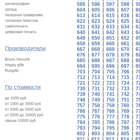
шелкография
595
|
596
|
597
|
598
|
5
шильд
604
|
605
|
606
|
607
|
6
лазерная гравировка
613
|
614
|
615
|
616
|
6
тиснение блинтом
622
|
623
|
624
|
625
|
6
тампопечать
631
|
632
|
633
|
634
|
6
цифровая печать
640
|
641
|
642
|
643
|
6
649
|
650
|
651
|
652
|
6
658
|
659
|
660
|
661
|
6
Производители
667
|
668
|
669
|
670
|
6
676
|
677
|
678
|
679
|
6
Bruno Visconti
685
|
686
|
687
|
688
|
6
Happy gifts
694
|
695
|
696
|
697
|
6
Rusgifts
703
|
704
|
705
|
706
|
7
712
|
713
|
714
|
715
|
7
721
|
722
|
723
|
724
|
7
По стоимости
730
|
731
|
732
|
733
|
7
739
|
740
|
741
|
742
|
7
до 1000 руб
748
|
749
|
750
|
751
|
7
от 1000 до 3000 руб
757
|
758
|
759
|
760
|
7
от 3000 до 5000 руб.
766
|
767
|
768
|
769
|
7
от 5000 до 10000 руб.
775
|
776
|
777
|
778
|
7
свыше 10000 руб
784
|
785
|
786
|
787
|
7
793
|
794
|
795
|
796
|
7
802
|
803
|
804
|
805
|
8
811
|
812
|
813
|
814
|
8