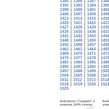
1385
|
1386
|
1387
|
138
1392
|
1393
|
1394
|
139
1399
|
1400
|
1401
|
140
1406
|
1407
|
1408
|
140
1413
|
1414
|
1415
|
141
1420
|
1421
|
1422
|
142
1427
|
1428
|
1429
|
143
1434
|
1435
|
1436
|
143
1441
|
1442
|
1443
|
144
1448
|
1449
|
1450
|
145
1455
|
1456
|
1457
|
145
1462
|
1463
|
1464
|
146
1469
|
1470
|
1471
|
147
1476
|
1477
|
1478
|
147
1483
|
1484
|
1485
|
148
1490
|
1491
|
1492
|
149
1497
|
1498
|
1499
|
150
1504
|
1505
|
1506
|
150
1511
|
1512
|
1513
|
151
1518
|
1519
|
1520
|
152
1525
Бейсболка "Сэндвич", 5
Бей
клиньев, 100% хлопок,
клин
застежка-липучка