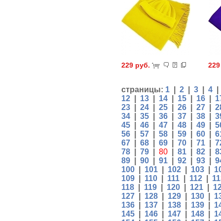
229 руб.
229
страницы:
1
|
2
|
3
|
4
12
|
13
|
14
|
15
|
16
|
1
23
|
24
|
25
|
26
|
27
|
2
34
|
35
|
36
|
37
|
38
|
3
45
|
46
|
47
|
48
|
49
|
5
56
|
57
|
58
|
59
|
60
|
6
67
|
68
|
69
|
70
|
71
|
7
78
|
79
|
80
|
81
|
82
|
8
89
|
90
|
91
|
92
|
93
|
9
100
|
101
|
102
|
103
|
1
109
|
110
|
111
|
112
|
11
118
|
119
|
120
|
121
|
1
127
|
128
|
129
|
130
|
1
136
|
137
|
138
|
139
|
1
145
|
146
|
147
|
148
|
1