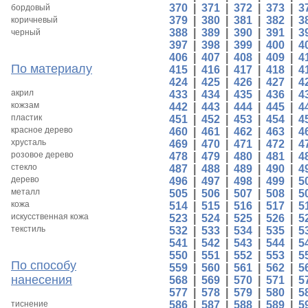
370
|
371
|
372
|
373
|
3
бордовый
379
|
380
|
381
|
382
|
3
коричневый
388
|
389
|
390
|
391
|
3
черный
397
|
398
|
399
|
400
|
4
406
|
407
|
408
|
409
|
4
По материалу
415
|
416
|
417
|
418
|
4
424
|
425
|
426
|
427
|
4
акрил
433
|
434
|
435
|
436
|
4
кожзам
442
|
443
|
444
|
445
|
4
пластик
451
|
452
|
453
|
454
|
4
красное дерево
460
|
461
|
462
|
463
|
4
хрусталь
469
|
470
|
471
|
472
|
4
розовое дерево
478
|
479
|
480
|
481
|
4
стекло
487
|
488
|
489
|
490
|
4
дерево
496
|
497
|
498
|
499
|
5
металл
505
|
506
|
507
|
508
|
5
кожа
514
|
515
|
516
|
517
|
5
искусственная кожа
523
|
524
|
525
|
526
|
5
текстиль
532
|
533
|
534
|
535
|
5
541
|
542
|
543
|
544
|
5
550
|
551
|
552
|
553
|
5
По способу
559
|
560
|
561
|
562
|
5
нанесения
568
|
569
|
570
|
571
|
5
577
|
578
|
579
|
580
|
5
тиснение
586
|
587
|
588
|
589
|
5