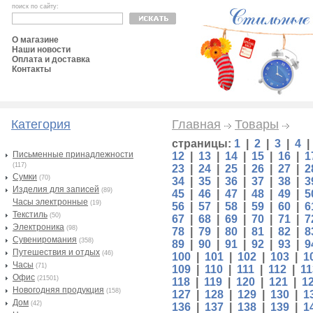
поиск по сайту:
О магазине
Наши новости
Оплата и доставка
Контакты
Категория
Главная
Товары
страницы:
1
|
2
|
3
|
4
Письменные принадлежности
12
|
13
|
14
|
15
|
16
|
1
(117)
23
|
24
|
25
|
26
|
27
|
2
Сумки
(70)
34
|
35
|
36
|
37
|
38
|
3
Изделия для записей
(89)
45
|
46
|
47
|
48
|
49
|
5
Часы электронные
(19)
56
|
57
|
58
|
59
|
60
|
6
Текстиль
(50)
67
|
68
|
69
|
70
|
71
|
7
Электроника
(98)
78
|
79
|
80
|
81
|
82
|
8
Сувениромания
(358)
89
|
90
|
91
|
92
|
93
|
9
Путешествия и отдых
(46)
100
|
101
|
102
|
103
|
1
Часы
(71)
109
|
110
|
111
|
112
|
11
Офис
(21501)
118
|
119
|
120
|
121
|
1
Новогодняя продукция
(158)
127
|
128
|
129
|
130
|
1
Дом
(42)
136
|
137
|
138
|
139
|
1