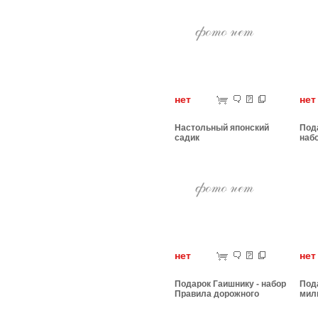
нет
н
Настольный японский
Под
садик
наб
нор
нет
н
Подарок Гаишнику - набор
Под
Правила дорожного
мил
движения
дор