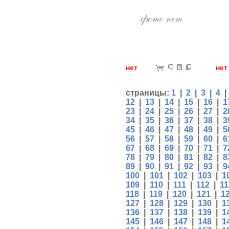
нет
н
страницы:
1
|
2
|
3
|
4
12
|
13
|
14
|
15
|
16
|
1
23
|
24
|
25
|
26
|
27
|
2
34
|
35
|
36
|
37
|
38
|
3
45
|
46
|
47
|
48
|
49
|
5
56
|
57
|
58
|
59
|
60
|
6
67
|
68
|
69
|
70
|
71
|
7
78
|
79
|
80
|
81
|
82
|
8
89
|
90
|
91
|
92
|
93
|
9
100
|
101
|
102
|
103
|
1
109
|
110
|
111
|
112
|
11
118
|
119
|
120
|
121
|
1
127
|
128
|
129
|
130
|
1
136
|
137
|
138
|
139
|
1
145
|
146
|
147
|
148
|
1