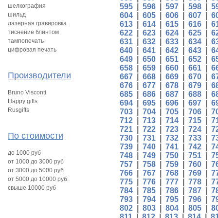
шелкография
595
|
596
|
597
|
598
|
5
шильд
604
|
605
|
606
|
607
|
6
лазерная гравировка
613
|
614
|
615
|
616
|
6
тиснение блинтом
622
|
623
|
624
|
625
|
6
тампопечать
631
|
632
|
633
|
634
|
6
цифровая печать
640
|
641
|
642
|
643
|
6
649
|
650
|
651
|
652
|
6
658
|
659
|
660
|
661
|
6
Производители
667
|
668
|
669
|
670
|
6
676
|
677
|
678
|
679
|
6
Bruno Visconti
685
|
686
|
687
|
688
|
6
Happy gifts
694
|
695
|
696
|
697
|
6
Rusgifts
703
|
704
|
705
|
706
|
7
712
|
713
|
714
|
715
|
7
721
|
722
|
723
|
724
|
7
По стоимости
730
|
731
|
732
|
733
|
7
739
|
740
|
741
|
742
|
7
до 1000 руб
748
|
749
|
750
|
751
|
7
от 1000 до 3000 руб
757
|
758
|
759
|
760
|
7
от 3000 до 5000 руб.
766
|
767
|
768
|
769
|
7
от 5000 до 10000 руб.
775
|
776
|
777
|
778
|
7
свыше 10000 руб
784
|
785
|
786
|
787
|
7
793
|
794
|
795
|
796
|
7
802
|
803
|
804
|
805
|
8
811
|
812
|
813
|
814
|
8