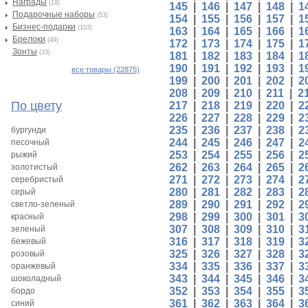
Награды
(18)
145
|
146
|
147
|
148
|
1
Подарочные наборы
(53)
154
|
155
|
156
|
157
|
1
Бизнес-подарки
(103)
163
|
164
|
165
|
166
|
1
Брелоки
(49)
172
|
173
|
174
|
175
|
1
Зонты
(33)
181
|
182
|
183
|
184
|
1
190
|
191
|
192
|
193
|
1
все товары (22875)
199
|
200
|
201
|
202
|
2
208
|
209
|
210
|
211
|
2
По цвету
217
|
218
|
219
|
220
|
2
226
|
227
|
228
|
229
|
2
235
|
236
|
237
|
238
|
2
бургунди
244
|
245
|
246
|
247
|
2
песочный
253
|
254
|
255
|
256
|
2
рыжий
262
|
263
|
264
|
265
|
2
золотистый
271
|
272
|
273
|
274
|
2
серебристый
280
|
281
|
282
|
283
|
2
серый
289
|
290
|
291
|
292
|
2
светло-зеленый
298
|
299
|
300
|
301
|
3
красный
307
|
308
|
309
|
310
|
3
зеленый
316
|
317
|
318
|
319
|
3
бежевый
325
|
326
|
327
|
328
|
3
розовый
334
|
335
|
336
|
337
|
3
оранжевый
343
|
344
|
345
|
346
|
3
шоколадный
352
|
353
|
354
|
355
|
3
бордо
361
|
362
|
363
|
364
|
3
синий