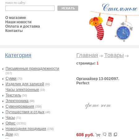
поиск по сайту:
О магазине
Наши новости
Оплата и доставка
Контакты
Категория
Главная
Товары
страницы:
1
Письменные принадлежности
(117)
Сумки
Органайзер 13-002/097.
(70)
Perfect
Изделия для записей
(89)
Часы электронные
(19)
Текстиль
(50)
Электроника
(98)
Сувениромания
(358)
Путешествия и отдых
(46)
Часы
(71)
Офис
(21501)
Новогодняя продукция
(158)
Дом
608 руб.
(42)