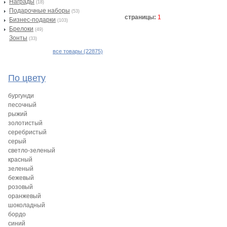
Награды
(18)
Подарочные наборы
(53)
страницы:
1
Бизнес-подарки
(103)
Брелоки
(49)
Зонты
(33)
все товары (22875)
По цвету
бургунди
песочный
рыжий
золотистый
серебристый
серый
светло-зеленый
красный
зеленый
бежевый
розовый
оранжевый
шоколадный
бордо
синий