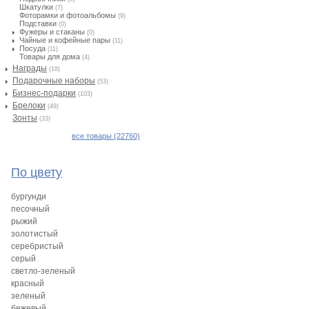
Шкатулки
(7)
Фоторамки и фотоальбомы
(9)
Подставки
(0)
Фужеры и стаканы
(0)
Чайные и кофейные пары
(11)
Посуда
(11)
Товары для дома
(4)
Награды
(18)
Подарочные наборы
(53)
Бизнес-подарки
(103)
Брелоки
(49)
Зонты
(33)
все товары (22760)
По цвету
бургунди
песочный
рыжий
золотистый
серебристый
серый
светло-зеленый
красный
зеленый
бежевый