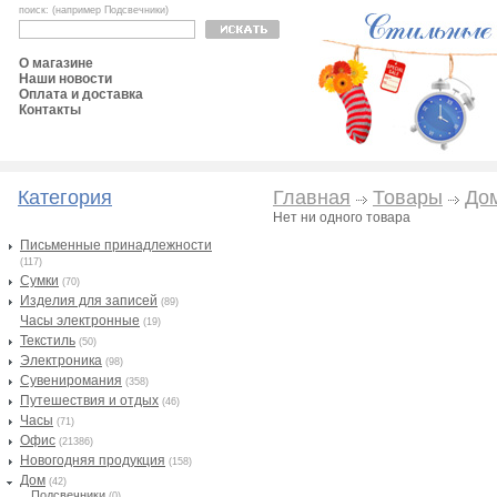
поиск: (например Подсвечники)
О магазине
Наши новости
Оплата и доставка
Контакты
Категория
Главная
Товары
До
Нет ни одного товара
Письменные принадлежности
(117)
Сумки
(70)
Изделия для записей
(89)
Часы электронные
(19)
Текстиль
(50)
Электроника
(98)
Сувениромания
(358)
Путешествия и отдых
(46)
Часы
(71)
Офис
(21386)
Новогодняя продукция
(158)
Дом
(42)
Подсвечники
(0)