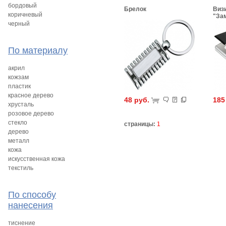
бордовый
Брелок
Виз
коричневый
"За
черный
По материалу
акрил
кожзам
пластик
красное дерево
48 руб.
185
хрусталь
розовое дерево
стекло
страницы:
1
дерево
металл
кожа
искусственная кожа
текстиль
По способу
нанесения
тиснение