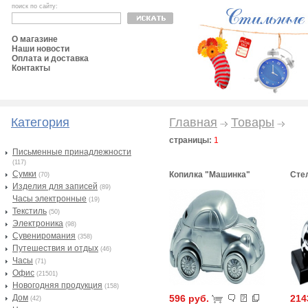
поиск по сайту:
О магазине
Наши новости
Оплата и доставка
Контакты
Категория
Главная
Товары
страницы:
1
Письменные принадлежности
(117)
Сумки
Копилка "Машинка"
Сте
(70)
Изделия для записей
(89)
Часы электронные
(19)
Текстиль
(50)
Электроника
(98)
Сувениромания
(358)
Путешествия и отдых
(46)
Часы
(71)
Офис
(21501)
Новогодняя продукция
(158)
Дом
596 руб.
214
(42)