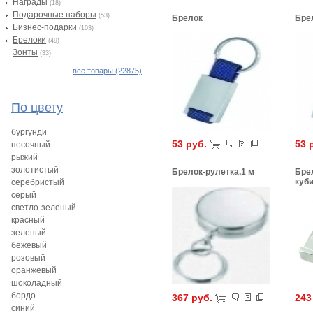
Награды
(18)
Подарочные наборы
(53)
Брелок
Бре
Бизнес-подарки
(103)
Брелоки
(49)
Зонты
(33)
все товары (22875)
По цвету
бургунди
53 руб.
53 
песочный
рыжий
золотистый
Брелок-рулетка,1 м
Бре
куб
серебристый
серый
светло-зеленый
красный
зеленый
бежевый
розовый
оранжевый
шоколадный
бордо
367 руб.
243
синий