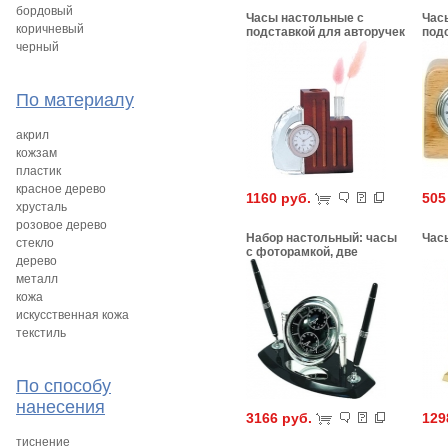
бордовый
Часы настольные с
Час
коричневый
подставкой для авторучек
подс
12х
черный
По материалу
акрил
кожзам
пластик
красное дерево
1160 руб.
505
хрусталь
розовое дерево
Набор настольный: часы
Час
стекло
с фоторамкой, две
дерево
авторучки
металл
кожа
искусственная кожа
текстиль
По способу
нанесения
3166 руб.
129
тиснение