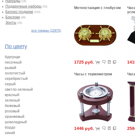
Награды
(18)
Подарочные наборы
(53)
Метеостанция с глобусом
Час
Бизнес-подарки
усп
(103)
Брелоки
(49)
Зонты
(33)
все товары (22875)
По цвету
бургунди
1725 руб.
141
песочный
рыжий
золотистый
Часы с термометром
Час
серебристый
серый
светло-зеленый
красный
зеленый
бежевый
розовый
оранжевый
шоколадный
бордо
1446 руб.
258
синий