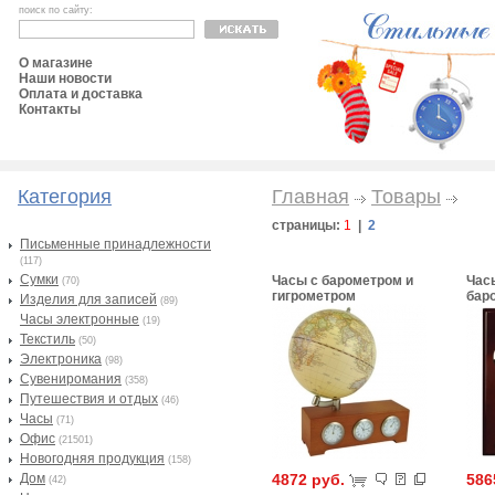
поиск по сайту:
О магазине
Наши новости
Оплата и доставка
Контакты
Категория
Главная
Товары
страницы:
1
|
2
Письменные принадлежности
(117)
Сумки
Часы с барометром и
Час
(70)
гигрометром
бар
Изделия для записей
(89)
Часы электронные
(19)
Текстиль
(50)
Электроника
(98)
Сувениромания
(358)
Путешествия и отдых
(46)
Часы
(71)
Офис
(21501)
Новогодняя продукция
(158)
Дом
4872 руб.
586
(42)