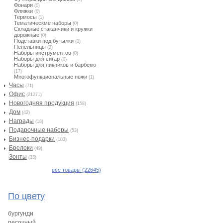
Фонари
(0)
Фляжки
(0)
Термосы
(1)
Тематическме наборы
(0)
Складные стаканчики и кружки
дорожные
(0)
Подставки под бутылки
(0)
Пепельницы
(2)
Наборы инструментов
(0)
Наборы для сигар
(0)
Наборы для пикников и барбекю
(17)
Многофункциональные ножи
(1)
Часы
(71)
Офис
(21271)
Новогодняя продукция
(158)
Дом
(42)
Награды
(18)
Подарочные наборы
(53)
Бизнес-подарки
(103)
Брелоки
(49)
Зонты
(33)
все товары (22645)
По цвету
бургунди
песочный