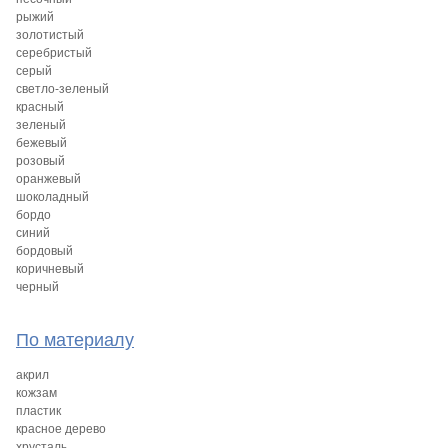
рыжий
золотистый
серебристый
серый
светло-зеленый
красный
зеленый
бежевый
розовый
оранжевый
шоколадный
бордо
синий
бордовый
коричневый
черный
По материалу
акрил
кожзам
пластик
красное дерево
хрусталь