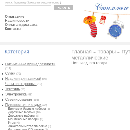
поиск: (например Зажигалки металлические )
О магазине
Наши новости
Оплата и доставка
Контакты
Категория
Главная
Товары
Пут
металлические
Нет ни одного товара
Письменные принадлежности
(117)
Сумки
(70)
Изделия для записей
(89)
Часы электронные
(19)
Текстиль
(50)
Электроника
(98)
Сувениромания
(358)
Путешествия и отдых
(46)
Винные и барные наборы
(3)
Дорожные мелочи
(10)
Дорожные наборы
(7)
Маникюрные наборы
(0)
Игры
(0)
Зажигалки металлические
(0)
Футляры для CD дисков
(5)