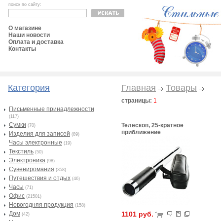
поиск по сайту:
О магазине
Наши новости
Оплата и доставка
Контакты
Категория
Главная
Товары
страницы:
1
Письменные принадлежности
(117)
Сумки
Телескоп, 25-кратное
(70)
приближение
Изделия для записей
(89)
Часы электронные
(19)
Текстиль
(50)
Электроника
(98)
Сувениромания
(358)
Путешествия и отдых
(46)
Часы
(71)
Офис
(21501)
Новогодняя продукция
(158)
Дом
1101 руб.
(42)