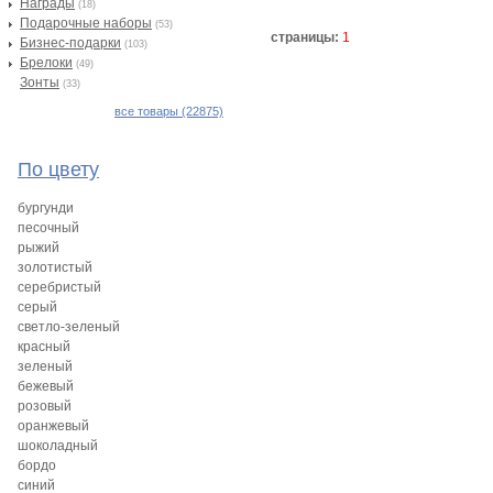
Награды
(18)
Подарочные наборы
(53)
страницы:
1
Бизнес-подарки
(103)
Брелоки
(49)
Зонты
(33)
все товары (22875)
По цвету
бургунди
песочный
рыжий
золотистый
серебристый
серый
светло-зеленый
красный
зеленый
бежевый
розовый
оранжевый
шоколадный
бордо
синий