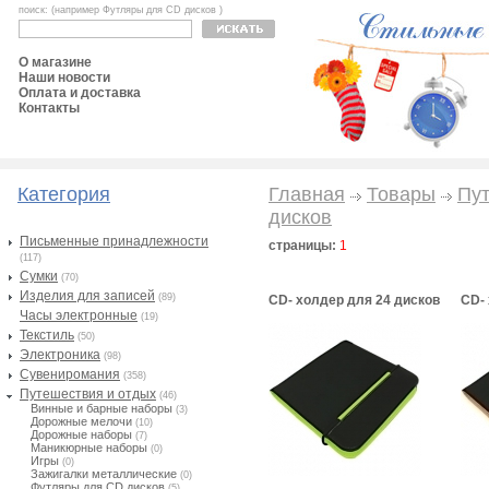
поиск: (например Футляры для CD дисков )
О магазине
Наши новости
Оплата и доставка
Контакты
Категория
Главная
Товары
Пут
дисков
Письменные принадлежности
страницы:
1
(117)
Сумки
(70)
Изделия для записей
(89)
CD- холдер для 24 дисков
CD-
Часы электронные
(19)
Текстиль
(50)
Электроника
(98)
Сувениромания
(358)
Путешествия и отдых
(46)
Винные и барные наборы
(3)
Дорожные мелочи
(10)
Дорожные наборы
(7)
Маникюрные наборы
(0)
Игры
(0)
Зажигалки металлические
(0)
Футляры для CD дисков
(5)