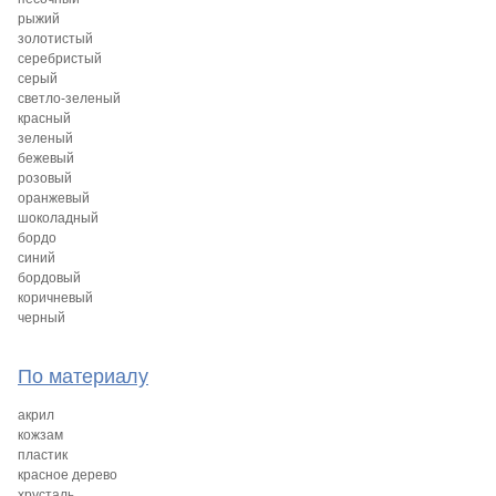
рыжий
золотистый
серебристый
серый
светло-зеленый
красный
зеленый
бежевый
розовый
оранжевый
шоколадный
бордо
синий
бордовый
коричневый
черный
По материалу
акрил
кожзам
пластик
красное дерево
хрусталь