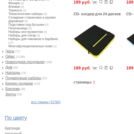
189 руб.
189
Фонари
(0)
Фляжки
(0)
Термосы
(1)
Тематическме наборы
CD- холдер для 24 дисков
CD-
(0)
Складные стаканчики и кружки
дорожные
(0)
Подставки под бутылки
(0)
Пепельницы
(2)
Наборы инструментов
(0)
Наборы для сигар
(0)
Наборы для пикников и барбекю
(17)
Многофункциональные ножи
(1)
Часы
(71)
Офис
(21386)
Новогодняя продукция
(158)
Дом
189 руб.
189
(42)
Награды
(18)
Подарочные наборы
(53)
страницы:
1
Бизнес-подарки
(103)
Брелоки
(49)
Зонты
(33)
все товары (22760)
По цвету
бургунди
песочный