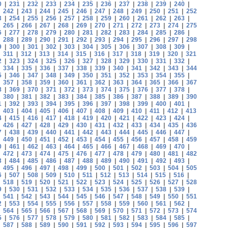
0
|
231
|
232
|
233
|
234
|
235
|
236
|
237
|
238
|
239
|
240
|
|
242
|
243
|
244
|
245
|
246
|
247
|
248
|
249
|
250
|
251
|
252
3
|
254
|
255
|
256
|
257
|
258
|
259
|
260
|
261
|
262
|
263
|
|
265
|
266
|
267
|
268
|
269
|
270
|
271
|
272
|
273
|
274
|
275
6
|
277
|
278
|
279
|
280
|
281
|
282
|
283
|
284
|
285
|
286
|
|
288
|
289
|
290
|
291
|
292
|
293
|
294
|
295
|
296
|
297
|
298
9
|
300
|
301
|
302
|
303
|
304
|
305
|
306
|
307
|
308
|
309
|
|
311
|
312
|
313
|
314
|
315
|
316
|
317
|
318
|
319
|
320
|
321
2
|
323
|
324
|
325
|
326
|
327
|
328
|
329
|
330
|
331
|
332
|
|
334
|
335
|
336
|
337
|
338
|
339
|
340
|
341
|
342
|
343
|
344
5
|
346
|
347
|
348
|
349
|
350
|
351
|
352
|
353
|
354
|
355
|
|
357
|
358
|
359
|
360
|
361
|
362
|
363
|
364
|
365
|
366
|
367
8
|
369
|
370
|
371
|
372
|
373
|
374
|
375
|
376
|
377
|
378
|
|
380
|
381
|
382
|
383
|
384
|
385
|
386
|
387
|
388
|
389
|
390
1
|
392
|
393
|
394
|
395
|
396
|
397
|
398
|
399
|
400
|
401
|
|
403
|
404
|
405
|
406
|
407
|
408
|
409
|
410
|
411
|
412
|
413
4
|
415
|
416
|
417
|
418
|
419
|
420
|
421
|
422
|
423
|
424
|
|
426
|
427
|
428
|
429
|
430
|
431
|
432
|
433
|
434
|
435
|
436
7
|
438
|
439
|
440
|
441
|
442
|
443
|
444
|
445
|
446
|
447
|
|
449
|
450
|
451
|
452
|
453
|
454
|
455
|
456
|
457
|
458
|
459
0
|
461
|
462
|
463
|
464
|
465
|
466
|
467
|
468
|
469
|
470
|
|
472
|
473
|
474
|
475
|
476
|
477
|
478
|
479
|
480
|
481
|
482
3
|
484
|
485
|
486
|
487
|
488
|
489
|
490
|
491
|
492
|
493
|
|
495
|
496
|
497
|
498
|
499
|
500
|
501
|
502
|
503
|
504
|
505
6
|
507
|
508
|
509
|
510
|
511
|
512
|
513
|
514
|
515
|
516
|
|
518
|
519
|
520
|
521
|
522
|
523
|
524
|
525
|
526
|
527
|
528
9
|
530
|
531
|
532
|
533
|
534
|
535
|
536
|
537
|
538
|
539
|
|
541
|
542
|
543
|
544
|
545
|
546
|
547
|
548
|
549
|
550
|
551
2
|
553
|
554
|
555
|
556
|
557
|
558
|
559
|
560
|
561
|
562
|
|
564
|
565
|
566
|
567
|
568
|
569
|
570
|
571
|
572
|
573
|
574
5
|
576
|
577
|
578
|
579
|
580
|
581
|
582
|
583
|
584
|
585
|
|
587
|
588
|
589
|
590
|
591
|
592
|
593
|
594
|
595
|
596
|
597