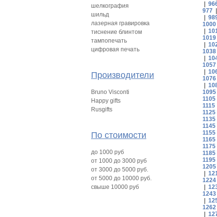
|
96
шелкография
977
шильд
|
98
лазерная гравировка
1000
|
10
тиснение блинтом
1019
тампопечать
|
10
цифровая печать
1038
|
10
1057
|
10
Производители
1076
|
10
Bruno Visconti
1095
1105
Happy gifts
1115
Rusgifts
1125
1135
1145
1155
По стоимости
1165
1175
до 1000 руб
1185
1195
от 1000 до 3000 руб
1205
от 3000 до 5000 руб.
|
12
от 5000 до 10000 руб.
1224
свыше 10000 руб
|
12
1243
|
12
1262
|
12