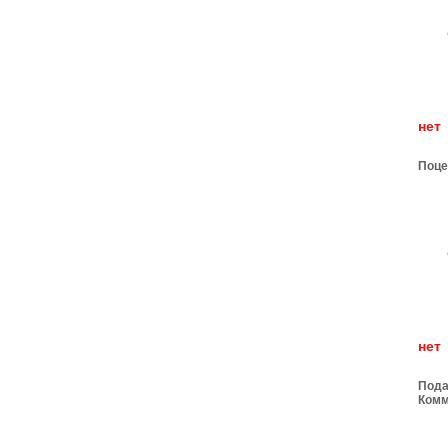
н
Поце
н
Пода
Комм
тамо