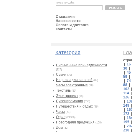
поиск по сайту:
О магазине
Наши новости
Оплата и доставка
Контакты
Категория
Гла
стра
|
16
Письменные принадлежности
30
|
(117)
|
45
Сумки
(70)
59
|
Изделия для записей
(89)
|
74
88
|
Часы электронные
(19)
102
Текстиль
(50)
114
Электроника
(98)
126
Сувениромания
|
13
(358)
149
Путешествия и отдых
(46)
|
16
Часы
(71)
172
Офис
(21386)
|
18
195
Новогодняя продукция
(158)
|
20
Дом
(42)
218