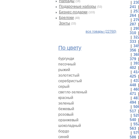
Награды
(18)
|
23
Подарочные наборы
241
(53)
|
25
Бизнес-подарки
(103)
264
Брелоки
(49)
|
27
Зонты
(33)
287
|
29
все товары (22760)
310
|
32
333
|
34
По цвету
356
|
36
бургунди
379
|
39
песочный
402
рыжий
|
41
золотистый
425
|
43
серебристый
448
серый
|
46
светло-зеленый
471
красный
|
48
494
зеленый
|
50
бежевый
517
розовый
|
52
540
оранжевый
|
55
шоколадный
563
бордо
|
57
синий
586