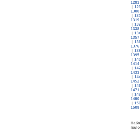
1281
|
12
1300
|
13
1319
|
13
1338
|
13
1357
|
13
1376
|
13
1395
|
14
1414
|
14
1433
|
14
1452
|
14
1471
|
14
1490
|
15
1509
Набо
поло
Кора