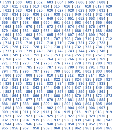
8
|
599
|
600
|
601
|
602
|
603
|
604
|
605
|
606
|
607
|
608
|
|
610
|
611
|
612
|
613
|
614
|
615
|
616
|
617
|
618
|
619
|
620
1
|
622
|
623
|
624
|
625
|
626
|
627
|
628
|
629
|
630
|
631
|
|
633
|
634
|
635
|
636
|
637
|
638
|
639
|
640
|
641
|
642
|
643
4
|
645
|
646
|
647
|
648
|
649
|
650
|
651
|
652
|
653
|
654
|
|
656
|
657
|
658
|
659
|
660
|
661
|
662
|
663
|
664
|
665
|
666
7
|
668
|
669
|
670
|
671
|
672
|
673
|
674
|
675
|
676
|
677
|
|
679
|
680
|
681
|
682
|
683
|
684
|
685
|
686
|
687
|
688
|
689
0
|
691
|
692
|
693
|
694
|
695
|
696
|
697
|
698
|
699
|
700
|
|
702
|
703
|
704
|
705
|
706
|
707
|
708
|
709
|
710
|
711
|
712
3
|
714
|
715
|
716
|
717
|
718
|
719
|
720
|
721
|
722
|
723
|
|
725
|
726
|
727
|
728
|
729
|
730
|
731
|
732
|
733
|
734
|
735
6
|
737
|
738
|
739
|
740
|
741
|
742
|
743
|
744
|
745
|
746
|
|
748
|
749
|
750
|
751
|
752
|
753
|
754
|
755
|
756
|
757
|
758
9
|
760
|
761
|
762
|
763
|
764
|
765
|
766
|
767
|
768
|
769
|
|
771
|
772
|
773
|
774
|
775
|
776
|
777
|
778
|
779
|
780
|
781
2
|
783
|
784
|
785
|
786
|
787
|
788
|
789
|
790
|
791
|
792
|
|
794
|
795
|
796
|
797
|
798
|
799
|
800
|
801
|
802
|
803
|
804
5
|
806
|
807
|
808
|
809
|
810
|
811
|
812
|
813
|
814
|
815
|
|
817
|
818
|
819
|
820
|
821
|
822
|
823
|
824
|
825
|
826
|
827
8
|
829
|
830
|
831
|
832
|
833
|
834
|
835
|
836
|
837
|
838
|
|
840
|
841
|
842
|
843
|
844
|
845
|
846
|
847
|
848
|
849
|
850
1
|
852
|
853
|
854
|
855
|
856
|
857
|
858
|
859
|
860
|
861
|
|
863
|
864
|
865
|
866
|
867
|
868
|
869
|
870
|
871
|
872
|
873
4
|
875
|
876
|
877
|
878
|
879
|
880
|
881
|
882
|
883
|
884
|
|
886
|
887
|
888
|
889
|
890
|
891
|
892
|
893
|
894
|
895
|
896
7
|
898
|
899
|
900
|
901
|
902
|
903
|
904
|
905
|
906
|
907
|
|
909
|
910
|
911
|
912
|
913
|
914
|
915
|
916
|
917
|
918
|
919
0
|
921
|
922
|
923
|
924
|
925
|
926
|
927
|
928
|
929
|
930
|
|
932
|
933
|
934
|
935
|
936
|
937
|
938
|
939
|
940
|
941
|
942
3
|
944
|
945
|
946
|
947
|
948
|
949
|
950
|
951
|
952
|
953
|
|
955
|
956
|
957
|
958
|
959
|
960
|
961
|
962
|
963
|
964
|
965