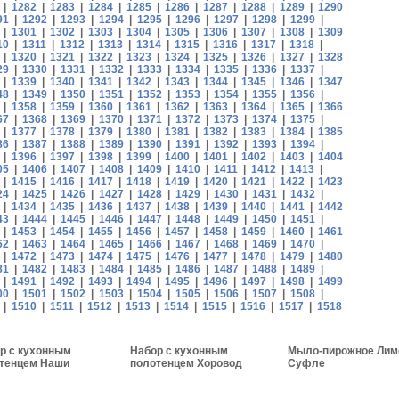
|
1282
|
1283
|
1284
|
1285
|
1286
|
1287
|
1288
|
1289
|
1290
91
|
1292
|
1293
|
1294
|
1295
|
1296
|
1297
|
1298
|
1299
|
|
1301
|
1302
|
1303
|
1304
|
1305
|
1306
|
1307
|
1308
|
1309
10
|
1311
|
1312
|
1313
|
1314
|
1315
|
1316
|
1317
|
1318
|
|
1320
|
1321
|
1322
|
1323
|
1324
|
1325
|
1326
|
1327
|
1328
29
|
1330
|
1331
|
1332
|
1333
|
1334
|
1335
|
1336
|
1337
|
|
1339
|
1340
|
1341
|
1342
|
1343
|
1344
|
1345
|
1346
|
1347
48
|
1349
|
1350
|
1351
|
1352
|
1353
|
1354
|
1355
|
1356
|
|
1358
|
1359
|
1360
|
1361
|
1362
|
1363
|
1364
|
1365
|
1366
67
|
1368
|
1369
|
1370
|
1371
|
1372
|
1373
|
1374
|
1375
|
|
1377
|
1378
|
1379
|
1380
|
1381
|
1382
|
1383
|
1384
|
1385
86
|
1387
|
1388
|
1389
|
1390
|
1391
|
1392
|
1393
|
1394
|
|
1396
|
1397
|
1398
|
1399
|
1400
|
1401
|
1402
|
1403
|
1404
05
|
1406
|
1407
|
1408
|
1409
|
1410
|
1411
|
1412
|
1413
|
|
1415
|
1416
|
1417
|
1418
|
1419
|
1420
|
1421
|
1422
|
1423
24
|
1425
|
1426
|
1427
|
1428
|
1429
|
1430
|
1431
|
1432
|
|
1434
|
1435
|
1436
|
1437
|
1438
|
1439
|
1440
|
1441
|
1442
43
|
1444
|
1445
|
1446
|
1447
|
1448
|
1449
|
1450
|
1451
|
|
1453
|
1454
|
1455
|
1456
|
1457
|
1458
|
1459
|
1460
|
1461
62
|
1463
|
1464
|
1465
|
1466
|
1467
|
1468
|
1469
|
1470
|
|
1472
|
1473
|
1474
|
1475
|
1476
|
1477
|
1478
|
1479
|
1480
81
|
1482
|
1483
|
1484
|
1485
|
1486
|
1487
|
1488
|
1489
|
|
1491
|
1492
|
1493
|
1494
|
1495
|
1496
|
1497
|
1498
|
1499
00
|
1501
|
1502
|
1503
|
1504
|
1505
|
1506
|
1507
|
1508
|
|
1510
|
1511
|
1512
|
1513
|
1514
|
1515
|
1516
|
1517
|
1518
р с кухонным
Набор с кухонным
Мыло-пирожное Лим
тенцем Наши
полотенцем Хоровод
Суфле
бли