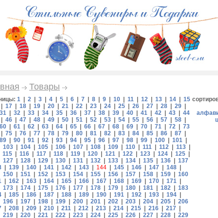
вная
Товары
ницы:
1
|
2
|
3
|
4
|
5
|
6
|
7
|
8
|
9
|
10
|
11
|
12
|
13
|
14
|
15
сортиро
|
17
|
18
|
19
|
20
|
21
|
22
|
23
|
24
|
25
|
26
|
27
|
28
|
29
|
31
|
32
|
33
|
34
|
35
|
36
|
37
|
38
|
39
|
40
|
41
|
42
|
43
|
44
алфав
|
46
|
47
|
48
|
49
|
50
|
51
|
52
|
53
|
54
|
55
|
56
|
57
|
58
|
60
|
61
|
62
|
63
|
64
|
65
|
66
|
67
|
68
|
69
|
70
|
71
|
72
|
73
|
75
|
76
|
77
|
78
|
79
|
80
|
81
|
82
|
83
|
84
|
85
|
86
|
87
|
89
|
90
|
91
|
92
|
93
|
94
|
95
|
96
|
97
|
98
|
99
|
100
|
101
|
|
103
|
104
|
105
|
106
|
107
|
108
|
109
|
110
|
111
|
112
|
113
|
|
115
|
116
|
117
|
118
|
119
|
120
|
121
|
122
|
123
|
124
|
125
|
|
127
|
128
|
129
|
130
|
131
|
132
|
133
|
134
|
135
|
136
|
137
8
|
139
|
140
|
141
|
142
|
143
|
144
|
145
|
146
|
147
|
148
|
|
150
|
151
|
152
|
153
|
154
|
155
|
156
|
157
|
158
|
159
|
160
1
|
162
|
163
|
164
|
165
|
166
|
167
|
168
|
169
|
170
|
171
|
|
173
|
174
|
175
|
176
|
177
|
178
|
179
|
180
|
181
|
182
|
183
4
|
185
|
186
|
187
|
188
|
189
|
190
|
191
|
192
|
193
|
194
|
|
196
|
197
|
198
|
199
|
200
|
201
|
202
|
203
|
204
|
205
|
206
7
|
208
|
209
|
210
|
211
|
212
|
213
|
214
|
215
|
216
|
217
|
|
219
|
220
|
221
|
222
|
223
|
224
|
225
|
226
|
227
|
228
|
229