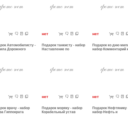
ет
нет
нет
рок Автомобилисту -
Подарок танкисту - набор
Подарок ко дню мили
ила Дорожного
Наставление по
набор Комментарий 
ения
бронетанковому делу
уголовному кодексу
ет
нет
нет
рок врачу - набор
Подарок моряку - набор
Подарок Нефтянику 
ва Гиппократа
Корабельный устав
набор Нефть и
нефтепродукты