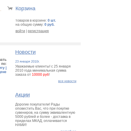
Корзина
товаров в корзине:
0 шт.
на общую сумму:
0 руб.
войти
|
регистрация
Новости
вать
23 января 2010г.
по:
Уважаемые клиенты! с 25 января
иту
|
2010 года минимальная сумма
цене
заказа от
10000 руб
!
все новости
Акции
Дорогие покупатели! Рады
оповестить Вас, что при покупке
сувениров, на сумму эквивалентную
5000 рублей и более - доставка в
приделах МКАД, оплачивается
НАМИ!