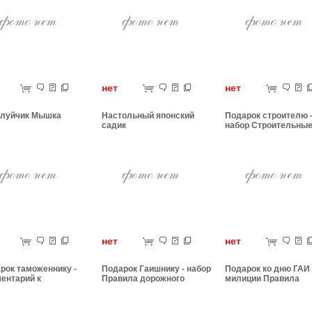
ет
нет
нет
луйчик Мышка
Настольный японский
Подарок строителю 
садик
набор Строительны
нормы
ет
нет
нет
рок таможеннику -
Подарок Гаишнику - набор
Подарок ко дню ГАИ
ентарий к
Правила дорожного
милиции Правила
женному кодексу
движения
дорожного движени