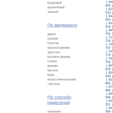
|
59
бордовый
609
коричневый
|
62
черный
632
|
64
655
|
66
По материалу
678
|
69
701
акрил
|
71
кожзам
724
пластик
|
73
красное дерево
747
|
75
хрусталь
770
розовое дерево
|
78
стекло
793
|
80
дерево
816
металл
|
82
кожа
839
искусственная кожа
|
85
862
текстиль
|
87
885
|
89
По способу
908
|
92
нанесения
931
|
94
тиснение
954