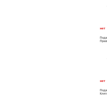
н
Пода
Прав
Движ
н
Пода
Клят