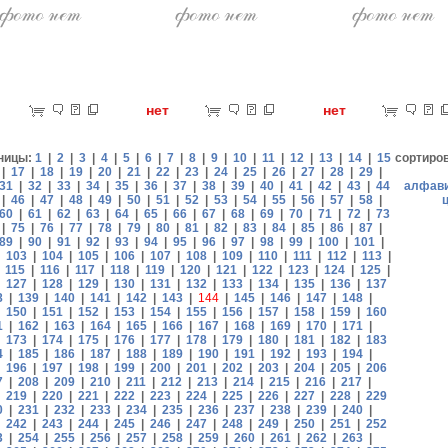
ет
нет
нет
ницы:
1
|
2
|
3
|
4
|
5
|
6
|
7
|
8
|
9
|
10
|
11
|
12
|
13
|
14
|
15
сортиро
|
17
|
18
|
19
|
20
|
21
|
22
|
23
|
24
|
25
|
26
|
27
|
28
|
29
|
31
|
32
|
33
|
34
|
35
|
36
|
37
|
38
|
39
|
40
|
41
|
42
|
43
|
44
алфав
|
46
|
47
|
48
|
49
|
50
|
51
|
52
|
53
|
54
|
55
|
56
|
57
|
58
|
60
|
61
|
62
|
63
|
64
|
65
|
66
|
67
|
68
|
69
|
70
|
71
|
72
|
73
|
75
|
76
|
77
|
78
|
79
|
80
|
81
|
82
|
83
|
84
|
85
|
86
|
87
|
89
|
90
|
91
|
92
|
93
|
94
|
95
|
96
|
97
|
98
|
99
|
100
|
101
|
|
103
|
104
|
105
|
106
|
107
|
108
|
109
|
110
|
111
|
112
|
113
|
|
115
|
116
|
117
|
118
|
119
|
120
|
121
|
122
|
123
|
124
|
125
|
|
127
|
128
|
129
|
130
|
131
|
132
|
133
|
134
|
135
|
136
|
137
8
|
139
|
140
|
141
|
142
|
143
|
144
|
145
|
146
|
147
|
148
|
|
150
|
151
|
152
|
153
|
154
|
155
|
156
|
157
|
158
|
159
|
160
1
|
162
|
163
|
164
|
165
|
166
|
167
|
168
|
169
|
170
|
171
|
|
173
|
174
|
175
|
176
|
177
|
178
|
179
|
180
|
181
|
182
|
183
4
|
185
|
186
|
187
|
188
|
189
|
190
|
191
|
192
|
193
|
194
|
|
196
|
197
|
198
|
199
|
200
|
201
|
202
|
203
|
204
|
205
|
206
7
|
208
|
209
|
210
|
211
|
212
|
213
|
214
|
215
|
216
|
217
|
|
219
|
220
|
221
|
222
|
223
|
224
|
225
|
226
|
227
|
228
|
229
0
|
231
|
232
|
233
|
234
|
235
|
236
|
237
|
238
|
239
|
240
|
|
242
|
243
|
244
|
245
|
246
|
247
|
248
|
249
|
250
|
251
|
252
3
|
254
|
255
|
256
|
257
|
258
|
259
|
260
|
261
|
262
|
263
|