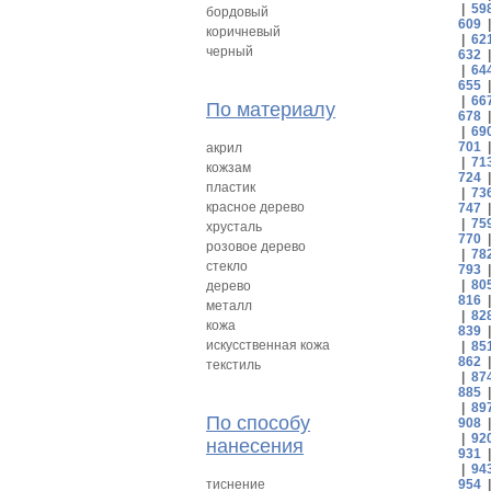
|
59
бордовый
609
коричневый
|
62
черный
632
|
64
655
|
66
По материалу
678
|
69
701
акрил
|
71
кожзам
724
пластик
|
73
красное дерево
747
|
75
хрусталь
770
розовое дерево
|
78
стекло
793
|
80
дерево
816
металл
|
82
кожа
839
искусственная кожа
|
85
862
текстиль
|
87
885
|
89
По способу
908
|
92
нанесения
931
|
94
тиснение
954