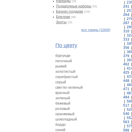
Награды
(18)
|
23
Подарочные наборы
241
(53)
|
25
Бизнес-подарки
(103)
264
Брелоки
(49)
|
27
Зонты
(33)
287
|
29
все товары (22645)
310
|
32
333
|
34
По цвету
356
|
36
бургунди
379
|
39
песочный
402
рыжий
|
41
золотистый
425
|
43
серебристый
448
серый
|
46
светло-зеленый
471
красный
|
48
494
зеленый
|
50
бежевый
517
розовый
|
52
540
оранжевый
|
55
шоколадный
563
бордо
|
57
синий
586