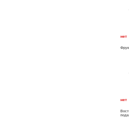
н
Фрук
н
Вост
пода