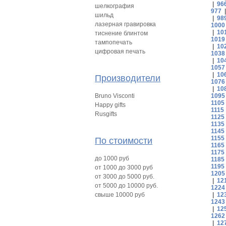
|
96
шелкография
977
шильд
|
98
лазерная гравировка
1000
|
10
тиснение блинтом
1019
тампопечать
|
10
цифровая печать
1038
|
10
1057
|
10
Производители
1076
|
10
Bruno Visconti
1095
1105
Happy gifts
1115
Rusgifts
1125
1135
1145
1155
По стоимости
1165
1175
до 1000 руб
1185
1195
от 1000 до 3000 руб
1205
от 3000 до 5000 руб.
|
12
от 5000 до 10000 руб.
1224
свыше 10000 руб
|
12
1243
|
12
1262
|
12