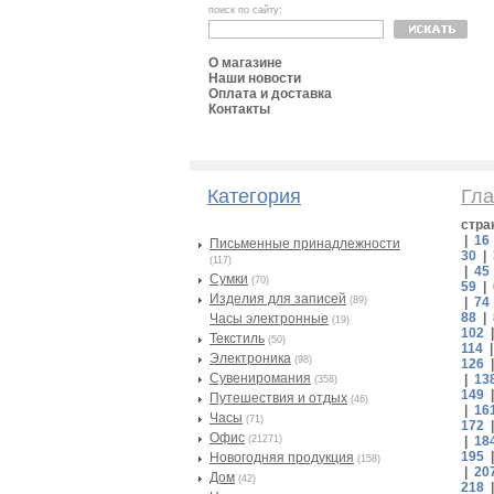
поиск по сайту:
О магазине
Наши новости
Оплата и доставка
Контакты
Категория
Гла
стра
|
16
Письменные принадлежности
30
|
(117)
|
45
Сумки
(70)
59
|
Изделия для записей
(89)
|
74
88
|
Часы электронные
(19)
102
Текстиль
(50)
114
Электроника
(98)
126
Сувениромания
|
13
(358)
149
Путешествия и отдых
(46)
|
16
Часы
(71)
172
Офис
(21271)
|
18
195
Новогодняя продукция
(158)
|
20
Дом
(42)
218