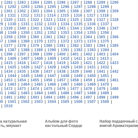
|
1282
|
1283
|
1284
|
1285
|
1286
|
1287
|
1288
|
1289
|
1290
91
|
1292
|
1293
|
1294
|
1295
|
1296
|
1297
|
1298
|
1299
|
|
1301
|
1302
|
1303
|
1304
|
1305
|
1306
|
1307
|
1308
|
1309
10
|
1311
|
1312
|
1313
|
1314
|
1315
|
1316
|
1317
|
1318
|
|
1320
|
1321
|
1322
|
1323
|
1324
|
1325
|
1326
|
1327
|
1328
29
|
1330
|
1331
|
1332
|
1333
|
1334
|
1335
|
1336
|
1337
|
|
1339
|
1340
|
1341
|
1342
|
1343
|
1344
|
1345
|
1346
|
1347
48
|
1349
|
1350
|
1351
|
1352
|
1353
|
1354
|
1355
|
1356
|
|
1358
|
1359
|
1360
|
1361
|
1362
|
1363
|
1364
|
1365
|
1366
67
|
1368
|
1369
|
1370
|
1371
|
1372
|
1373
|
1374
|
1375
|
|
1377
|
1378
|
1379
|
1380
|
1381
|
1382
|
1383
|
1384
|
1385
86
|
1387
|
1388
|
1389
|
1390
|
1391
|
1392
|
1393
|
1394
|
|
1396
|
1397
|
1398
|
1399
|
1400
|
1401
|
1402
|
1403
|
1404
05
|
1406
|
1407
|
1408
|
1409
|
1410
|
1411
|
1412
|
1413
|
|
1415
|
1416
|
1417
|
1418
|
1419
|
1420
|
1421
|
1422
|
1423
24
|
1425
|
1426
|
1427
|
1428
|
1429
|
1430
|
1431
|
1432
|
|
1434
|
1435
|
1436
|
1437
|
1438
|
1439
|
1440
|
1441
|
1442
43
|
1444
|
1445
|
1446
|
1447
|
1448
|
1449
|
1450
|
1451
|
|
1453
|
1454
|
1455
|
1456
|
1457
|
1458
|
1459
|
1460
|
1461
62
|
1463
|
1464
|
1465
|
1466
|
1467
|
1468
|
1469
|
1470
|
|
1472
|
1473
|
1474
|
1475
|
1476
|
1477
|
1478
|
1479
|
1480
81
|
1482
|
1483
|
1484
|
1485
|
1486
|
1487
|
1488
|
1489
|
|
1491
|
1492
|
1493
|
1494
|
1495
|
1496
|
1497
|
1498
|
1499
00
|
1501
|
1502
|
1503
|
1504
|
1505
|
1506
|
1507
|
1508
|
|
1510
а натуральная
Альбом для фото
Набор подарочный с
ть, мяукает
настольный Сердце
книгой Ароматерапи