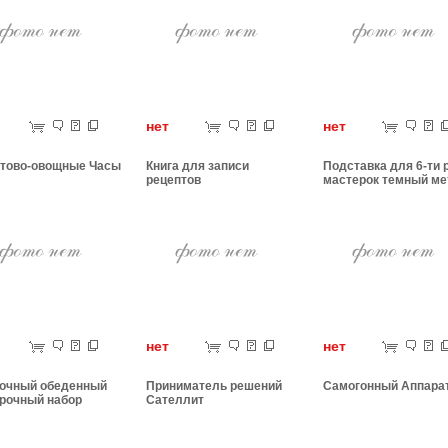
ет
нет
нет
тово-овощные Часы
Книга для записи
Подставка для 6-ти
рецептов
мастерок темный м
ет
нет
нет
очный обеденный
Приниматель решений
Самогонный Аппара
рочный набор
Сателлит