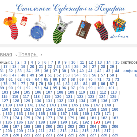
вная
Товары
ницы:
1
|
2
|
3
|
4
|
5
|
6
|
7
|
8
|
9
|
10
|
11
|
12
|
13
|
14
|
15
сортиро
|
17
|
18
|
19
|
20
|
21
|
22
|
23
|
24
|
25
|
26
|
27
|
28
|
29
|
31
|
32
|
33
|
34
|
35
|
36
|
37
|
38
|
39
|
40
|
41
|
42
|
43
|
44
алфав
|
46
|
47
|
48
|
49
|
50
|
51
|
52
|
53
|
54
|
55
|
56
|
57
|
58
|
60
|
61
|
62
|
63
|
64
|
65
|
66
|
67
|
68
|
69
|
70
|
71
|
72
|
73
|
75
|
76
|
77
|
78
|
79
|
80
|
81
|
82
|
83
|
84
|
85
|
86
|
87
|
89
|
90
|
91
|
92
|
93
|
94
|
95
|
96
|
97
|
98
|
99
|
100
|
101
|
|
103
|
104
|
105
|
106
|
107
|
108
|
109
|
110
|
111
|
112
|
113
|
|
115
|
116
|
117
|
118
|
119
|
120
|
121
|
122
|
123
|
124
|
125
|
|
127
|
128
|
129
|
130
|
131
|
132
|
133
|
134
|
135
|
136
|
137
8
|
139
|
140
|
141
|
142
|
143
|
144
|
145
|
146
|
147
|
148
|
|
150
|
151
|
152
|
153
|
154
|
155
|
156
|
157
|
158
|
159
|
160
1
|
162
|
163
|
164
|
165
|
166
|
167
|
168
|
169
|
170
|
171
|
|
173
|
174
|
175
|
176
|
177
|
178
|
179
|
180
|
181
|
182
|
183
4
|
185
|
186
|
187
|
188
|
189
|
190
|
191
|
192
|
193
|
194
|
|
196
|
197
|
198
|
199
|
200
|
201
|
202
|
203
|
204
|
205
|
206
7
|
208
|
209
|
210
|
211
|
212
|
213
|
214
|
215
|
216
|
217
|
|
219
|
220
|
221
|
222
|
223
|
224
|
225
|
226
|
227
|
228
|
229