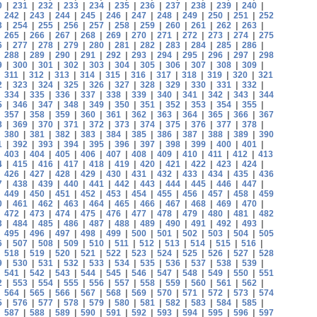
0
|
231
|
232
|
233
|
234
|
235
|
236
|
237
|
238
|
239
|
240
|
|
242
|
243
|
244
|
245
|
246
|
247
|
248
|
249
|
250
|
251
|
252
3
|
254
|
255
|
256
|
257
|
258
|
259
|
260
|
261
|
262
|
263
|
|
265
|
266
|
267
|
268
|
269
|
270
|
271
|
272
|
273
|
274
|
275
6
|
277
|
278
|
279
|
280
|
281
|
282
|
283
|
284
|
285
|
286
|
|
288
|
289
|
290
|
291
|
292
|
293
|
294
|
295
|
296
|
297
|
298
9
|
300
|
301
|
302
|
303
|
304
|
305
|
306
|
307
|
308
|
309
|
|
311
|
312
|
313
|
314
|
315
|
316
|
317
|
318
|
319
|
320
|
321
2
|
323
|
324
|
325
|
326
|
327
|
328
|
329
|
330
|
331
|
332
|
|
334
|
335
|
336
|
337
|
338
|
339
|
340
|
341
|
342
|
343
|
344
5
|
346
|
347
|
348
|
349
|
350
|
351
|
352
|
353
|
354
|
355
|
|
357
|
358
|
359
|
360
|
361
|
362
|
363
|
364
|
365
|
366
|
367
8
|
369
|
370
|
371
|
372
|
373
|
374
|
375
|
376
|
377
|
378
|
|
380
|
381
|
382
|
383
|
384
|
385
|
386
|
387
|
388
|
389
|
390
1
|
392
|
393
|
394
|
395
|
396
|
397
|
398
|
399
|
400
|
401
|
|
403
|
404
|
405
|
406
|
407
|
408
|
409
|
410
|
411
|
412
|
413
4
|
415
|
416
|
417
|
418
|
419
|
420
|
421
|
422
|
423
|
424
|
|
426
|
427
|
428
|
429
|
430
|
431
|
432
|
433
|
434
|
435
|
436
7
|
438
|
439
|
440
|
441
|
442
|
443
|
444
|
445
|
446
|
447
|
|
449
|
450
|
451
|
452
|
453
|
454
|
455
|
456
|
457
|
458
|
459
0
|
461
|
462
|
463
|
464
|
465
|
466
|
467
|
468
|
469
|
470
|
|
472
|
473
|
474
|
475
|
476
|
477
|
478
|
479
|
480
|
481
|
482
3
|
484
|
485
|
486
|
487
|
488
|
489
|
490
|
491
|
492
|
493
|
|
495
|
496
|
497
|
498
|
499
|
500
|
501
|
502
|
503
|
504
|
505
6
|
507
|
508
|
509
|
510
|
511
|
512
|
513
|
514
|
515
|
516
|
|
518
|
519
|
520
|
521
|
522
|
523
|
524
|
525
|
526
|
527
|
528
9
|
530
|
531
|
532
|
533
|
534
|
535
|
536
|
537
|
538
|
539
|
|
541
|
542
|
543
|
544
|
545
|
546
|
547
|
548
|
549
|
550
|
551
2
|
553
|
554
|
555
|
556
|
557
|
558
|
559
|
560
|
561
|
562
|
|
564
|
565
|
566
|
567
|
568
|
569
|
570
|
571
|
572
|
573
|
574
5
|
576
|
577
|
578
|
579
|
580
|
581
|
582
|
583
|
584
|
585
|
|
587
|
588
|
589
|
590
|
591
|
592
|
593
|
594
|
595
|
596
|
597