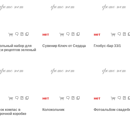
ет
нет
нет
ольный набор для
Сувенир Ключ от Сердца
Глобус-бар 33/1
си рецептов зеленый
ет
нет
нет
ок компас в
Колокольчик
Фотоальбом свадеб
рочной коробке