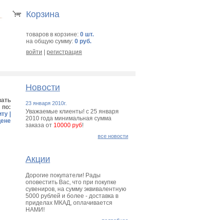
Корзина
товаров в корзине:
0 шт.
на общую сумму:
0 руб.
войти
|
регистрация
Новости
вать
23 января 2010г.
по:
Уважаемые клиенты! с 25 января
иту
|
2010 года минимальная сумма
цене
заказа от
10000 руб
!
все новости
Акции
Дорогие покупатели! Рады
оповестить Вас, что при покупке
сувениров, на сумму эквивалентную
5000 рублей и более - доставка в
приделах МКАД, оплачивается
НАМИ!