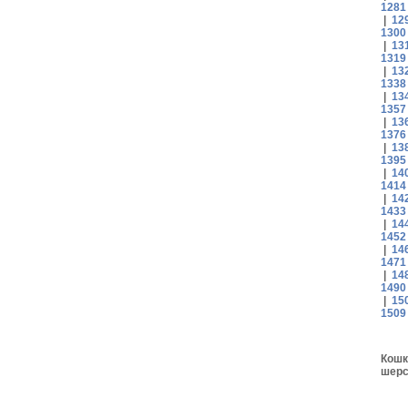
1281
|
12
1300
|
13
1319
|
13
1338
|
13
1357
|
13
1376
|
13
1395
|
14
1414
|
14
1433
|
14
1452
|
14
1471
|
14
1490
|
15
1509
Кошк
шерс