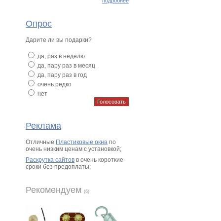
подробнее
Опрос
Дарите ли вы подарки?
да, раз в неделю
да, пару раз в месяц
да, пару раз в год
очень редко
нет
Реклама
Отличные
Пластиковые окна
по
очень низким ценам с установкой;
Раскрутка сайтов
в очень короткие
сроки без предоплаты;
Рекомендуем
(6)