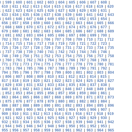
8
|
599
|
600
|
601
|
602
|
603
|
604
|
605
|
606
|
607
|
608
|
|
610
|
611
|
612
|
613
|
614
|
615
|
616
|
617
|
618
|
619
|
620
1
|
622
|
623
|
624
|
625
|
626
|
627
|
628
|
629
|
630
|
631
|
|
633
|
634
|
635
|
636
|
637
|
638
|
639
|
640
|
641
|
642
|
643
4
|
645
|
646
|
647
|
648
|
649
|
650
|
651
|
652
|
653
|
654
|
|
656
|
657
|
658
|
659
|
660
|
661
|
662
|
663
|
664
|
665
|
666
7
|
668
|
669
|
670
|
671
|
672
|
673
|
674
|
675
|
676
|
677
|
|
679
|
680
|
681
|
682
|
683
|
684
|
685
|
686
|
687
|
688
|
689
0
|
691
|
692
|
693
|
694
|
695
|
696
|
697
|
698
|
699
|
700
|
|
702
|
703
|
704
|
705
|
706
|
707
|
708
|
709
|
710
|
711
|
712
3
|
714
|
715
|
716
|
717
|
718
|
719
|
720
|
721
|
722
|
723
|
|
725
|
726
|
727
|
728
|
729
|
730
|
731
|
732
|
733
|
734
|
735
6
|
737
|
738
|
739
|
740
|
741
|
742
|
743
|
744
|
745
|
746
|
|
748
|
749
|
750
|
751
|
752
|
753
|
754
|
755
|
756
|
757
|
758
9
|
760
|
761
|
762
|
763
|
764
|
765
|
766
|
767
|
768
|
769
|
|
771
|
772
|
773
|
774
|
775
|
776
|
777
|
778
|
779
|
780
|
781
2
|
783
|
784
|
785
|
786
|
787
|
788
|
789
|
790
|
791
|
792
|
|
794
|
795
|
796
|
797
|
798
|
799
|
800
|
801
|
802
|
803
|
804
5
|
806
|
807
|
808
|
809
|
810
|
811
|
812
|
813
|
814
|
815
|
|
817
|
818
|
819
|
820
|
821
|
822
|
823
|
824
|
825
|
826
|
827
8
|
829
|
830
|
831
|
832
|
833
|
834
|
835
|
836
|
837
|
838
|
|
840
|
841
|
842
|
843
|
844
|
845
|
846
|
847
|
848
|
849
|
850
1
|
852
|
853
|
854
|
855
|
856
|
857
|
858
|
859
|
860
|
861
|
|
863
|
864
|
865
|
866
|
867
|
868
|
869
|
870
|
871
|
872
|
873
4
|
875
|
876
|
877
|
878
|
879
|
880
|
881
|
882
|
883
|
884
|
|
886
|
887
|
888
|
889
|
890
|
891
|
892
|
893
|
894
|
895
|
896
7
|
898
|
899
|
900
|
901
|
902
|
903
|
904
|
905
|
906
|
907
|
|
909
|
910
|
911
|
912
|
913
|
914
|
915
|
916
|
917
|
918
|
919
0
|
921
|
922
|
923
|
924
|
925
|
926
|
927
|
928
|
929
|
930
|
|
932
|
933
|
934
|
935
|
936
|
937
|
938
|
939
|
940
|
941
|
942
3
|
944
|
945
|
946
|
947
|
948
|
949
|
950
|
951
|
952
|
953
|
|
955
|
956
|
957
|
958
|
959
|
960
|
961
|
962
|
963
|
964
|
965