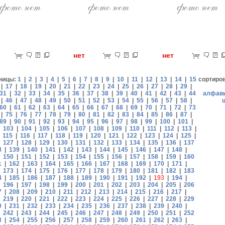
ет
нет
нет
ницы:
1
|
2
|
3
|
4
|
5
|
6
|
7
|
8
|
9
|
10
|
11
|
12
|
13
|
14
|
15
сортиро
|
17
|
18
|
19
|
20
|
21
|
22
|
23
|
24
|
25
|
26
|
27
|
28
|
29
|
31
|
32
|
33
|
34
|
35
|
36
|
37
|
38
|
39
|
40
|
41
|
42
|
43
|
44
алфав
|
46
|
47
|
48
|
49
|
50
|
51
|
52
|
53
|
54
|
55
|
56
|
57
|
58
|
60
|
61
|
62
|
63
|
64
|
65
|
66
|
67
|
68
|
69
|
70
|
71
|
72
|
73
|
75
|
76
|
77
|
78
|
79
|
80
|
81
|
82
|
83
|
84
|
85
|
86
|
87
|
89
|
90
|
91
|
92
|
93
|
94
|
95
|
96
|
97
|
98
|
99
|
100
|
101
|
|
103
|
104
|
105
|
106
|
107
|
108
|
109
|
110
|
111
|
112
|
113
|
|
115
|
116
|
117
|
118
|
119
|
120
|
121
|
122
|
123
|
124
|
125
|
|
127
|
128
|
129
|
130
|
131
|
132
|
133
|
134
|
135
|
136
|
137
8
|
139
|
140
|
141
|
142
|
143
|
144
|
145
|
146
|
147
|
148
|
|
150
|
151
|
152
|
153
|
154
|
155
|
156
|
157
|
158
|
159
|
160
1
|
162
|
163
|
164
|
165
|
166
|
167
|
168
|
169
|
170
|
171
|
|
173
|
174
|
175
|
176
|
177
|
178
|
179
|
180
|
181
|
182
|
183
4
|
185
|
186
|
187
|
188
|
189
|
190
|
191
|
192
|
193
|
194
|
|
196
|
197
|
198
|
199
|
200
|
201
|
202
|
203
|
204
|
205
|
206
7
|
208
|
209
|
210
|
211
|
212
|
213
|
214
|
215
|
216
|
217
|
|
219
|
220
|
221
|
222
|
223
|
224
|
225
|
226
|
227
|
228
|
229
0
|
231
|
232
|
233
|
234
|
235
|
236
|
237
|
238
|
239
|
240
|
|
242
|
243
|
244
|
245
|
246
|
247
|
248
|
249
|
250
|
251
|
252
3
|
254
|
255
|
256
|
257
|
258
|
259
|
260
|
261
|
262
|
263
|