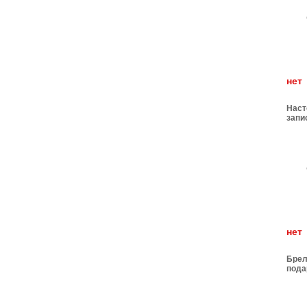
н
Наст
запи
н
Брел
пода