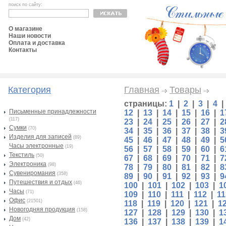
поиск по сайту:
О магазине
Наши новости
Оплата и доставка
Контакты
Категория
Главная
Товары
страницы:
1
|
2
|
3
|
4
Письменные принадлежности
12
|
13
|
14
|
15
|
16
|
1
(117)
23
|
24
|
25
|
26
|
27
|
2
Сумки
(70)
34
|
35
|
36
|
37
|
38
|
3
Изделия для записей
(89)
45
|
46
|
47
|
48
|
49
|
5
Часы электронные
(19)
56
|
57
|
58
|
59
|
60
|
6
Текстиль
(50)
67
|
68
|
69
|
70
|
71
|
7
Электроника
(98)
78
|
79
|
80
|
81
|
82
|
8
Сувениромания
(358)
89
|
90
|
91
|
92
|
93
|
9
Путешествия и отдых
(46)
100
|
101
|
102
|
103
|
1
Часы
(71)
109
|
110
|
111
|
112
|
11
Офис
(21501)
118
|
119
|
120
|
121
|
1
Новогодняя продукция
(158)
127
|
128
|
129
|
130
|
1
Дом
(42)
136
|
137
|
138
|
139
|
1