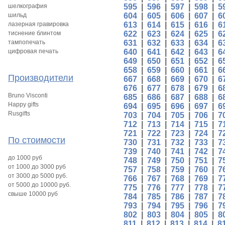
шелкография
595
|
596
|
597
|
598
|
5
шильд
604
|
605
|
606
|
607
|
6
лазерная гравировка
613
|
614
|
615
|
616
|
6
тиснение блинтом
622
|
623
|
624
|
625
|
6
тампопечать
631
|
632
|
633
|
634
|
6
цифровая печать
640
|
641
|
642
|
643
|
6
649
|
650
|
651
|
652
|
6
658
|
659
|
660
|
661
|
6
Производители
667
|
668
|
669
|
670
|
6
676
|
677
|
678
|
679
|
6
Bruno Visconti
685
|
686
|
687
|
688
|
6
Happy gifts
694
|
695
|
696
|
697
|
6
Rusgifts
703
|
704
|
705
|
706
|
7
712
|
713
|
714
|
715
|
7
721
|
722
|
723
|
724
|
7
По стоимости
730
|
731
|
732
|
733
|
7
739
|
740
|
741
|
742
|
7
до 1000 руб
748
|
749
|
750
|
751
|
7
от 1000 до 3000 руб
757
|
758
|
759
|
760
|
7
от 3000 до 5000 руб.
766
|
767
|
768
|
769
|
7
от 5000 до 10000 руб.
775
|
776
|
777
|
778
|
7
свыше 10000 руб
784
|
785
|
786
|
787
|
7
793
|
794
|
795
|
796
|
7
802
|
803
|
804
|
805
|
8
811
|
812
|
813
|
814
|
8