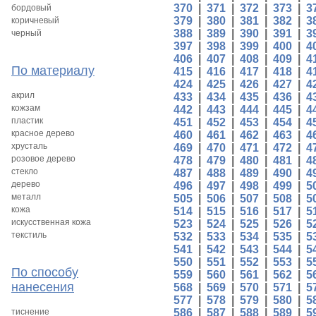
370
|
371
|
372
|
373
|
3
бордовый
379
|
380
|
381
|
382
|
3
коричневый
388
|
389
|
390
|
391
|
3
черный
397
|
398
|
399
|
400
|
4
406
|
407
|
408
|
409
|
4
По материалу
415
|
416
|
417
|
418
|
4
424
|
425
|
426
|
427
|
4
акрил
433
|
434
|
435
|
436
|
4
кожзам
442
|
443
|
444
|
445
|
4
пластик
451
|
452
|
453
|
454
|
4
красное дерево
460
|
461
|
462
|
463
|
4
хрусталь
469
|
470
|
471
|
472
|
4
розовое дерево
478
|
479
|
480
|
481
|
4
стекло
487
|
488
|
489
|
490
|
4
дерево
496
|
497
|
498
|
499
|
5
металл
505
|
506
|
507
|
508
|
5
кожа
514
|
515
|
516
|
517
|
5
искусственная кожа
523
|
524
|
525
|
526
|
5
текстиль
532
|
533
|
534
|
535
|
5
541
|
542
|
543
|
544
|
5
550
|
551
|
552
|
553
|
5
По способу
559
|
560
|
561
|
562
|
5
нанесения
568
|
569
|
570
|
571
|
5
577
|
578
|
579
|
580
|
5
тиснение
586
|
587
|
588
|
589
|
5