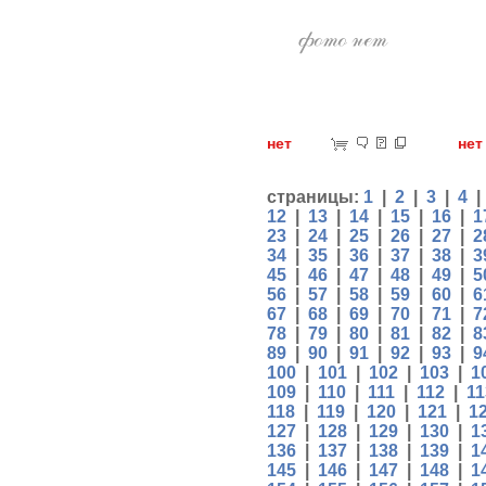
нет
н
страницы:
1
|
2
|
3
|
4
12
|
13
|
14
|
15
|
16
|
1
23
|
24
|
25
|
26
|
27
|
2
34
|
35
|
36
|
37
|
38
|
3
45
|
46
|
47
|
48
|
49
|
5
56
|
57
|
58
|
59
|
60
|
6
67
|
68
|
69
|
70
|
71
|
7
78
|
79
|
80
|
81
|
82
|
8
89
|
90
|
91
|
92
|
93
|
9
100
|
101
|
102
|
103
|
1
109
|
110
|
111
|
112
|
11
118
|
119
|
120
|
121
|
1
127
|
128
|
129
|
130
|
1
136
|
137
|
138
|
139
|
1
145
|
146
|
147
|
148
|
1