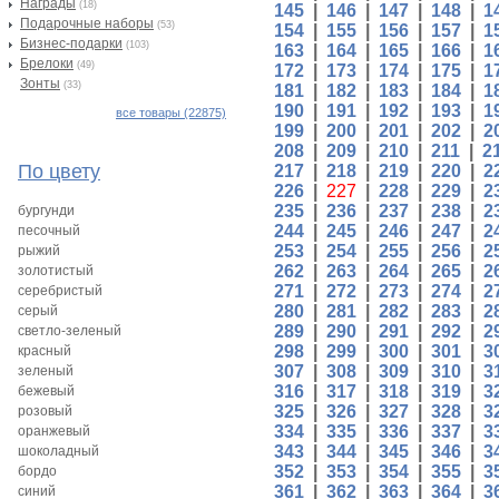
Награды
(18)
145
|
146
|
147
|
148
|
1
Подарочные наборы
(53)
154
|
155
|
156
|
157
|
1
Бизнес-подарки
(103)
163
|
164
|
165
|
166
|
1
Брелоки
(49)
172
|
173
|
174
|
175
|
1
Зонты
(33)
181
|
182
|
183
|
184
|
1
190
|
191
|
192
|
193
|
1
все товары (22875)
199
|
200
|
201
|
202
|
2
208
|
209
|
210
|
211
|
2
По цвету
217
|
218
|
219
|
220
|
2
226
|
227
|
228
|
229
|
2
235
|
236
|
237
|
238
|
2
бургунди
244
|
245
|
246
|
247
|
2
песочный
253
|
254
|
255
|
256
|
2
рыжий
262
|
263
|
264
|
265
|
2
золотистый
271
|
272
|
273
|
274
|
2
серебристый
280
|
281
|
282
|
283
|
2
серый
289
|
290
|
291
|
292
|
2
светло-зеленый
298
|
299
|
300
|
301
|
3
красный
307
|
308
|
309
|
310
|
3
зеленый
316
|
317
|
318
|
319
|
3
бежевый
325
|
326
|
327
|
328
|
3
розовый
334
|
335
|
336
|
337
|
3
оранжевый
343
|
344
|
345
|
346
|
3
шоколадный
352
|
353
|
354
|
355
|
3
бордо
361
|
362
|
363
|
364
|
3
синий