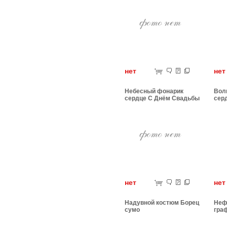
нет
н
Небесный фонарик
Вол
сердце С Днём Свадьбы
сер
нет
н
Надувной костюм Борец
Неф
сумо
гра