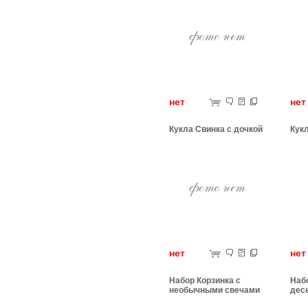
нет
н
Кукла Свинка с дочкой
Кук
нет
н
Набор Корзинка с
Набо
необычными свечами
дес