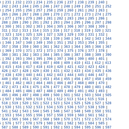
0
|
231
|
232
|
233
|
234
|
235
|
236
|
237
|
238
|
239
|
240
|
|
242
|
243
|
244
|
245
|
246
|
247
|
248
|
249
|
250
|
251
|
252
3
|
254
|
255
|
256
|
257
|
258
|
259
|
260
|
261
|
262
|
263
|
|
265
|
266
|
267
|
268
|
269
|
270
|
271
|
272
|
273
|
274
|
275
6
|
277
|
278
|
279
|
280
|
281
|
282
|
283
|
284
|
285
|
286
|
|
288
|
289
|
290
|
291
|
292
|
293
|
294
|
295
|
296
|
297
|
298
9
|
300
|
301
|
302
|
303
|
304
|
305
|
306
|
307
|
308
|
309
|
|
311
|
312
|
313
|
314
|
315
|
316
|
317
|
318
|
319
|
320
|
321
2
|
323
|
324
|
325
|
326
|
327
|
328
|
329
|
330
|
331
|
332
|
|
334
|
335
|
336
|
337
|
338
|
339
|
340
|
341
|
342
|
343
|
344
5
|
346
|
347
|
348
|
349
|
350
|
351
|
352
|
353
|
354
|
355
|
|
357
|
358
|
359
|
360
|
361
|
362
|
363
|
364
|
365
|
366
|
367
8
|
369
|
370
|
371
|
372
|
373
|
374
|
375
|
376
|
377
|
378
|
|
380
|
381
|
382
|
383
|
384
|
385
|
386
|
387
|
388
|
389
|
390
1
|
392
|
393
|
394
|
395
|
396
|
397
|
398
|
399
|
400
|
401
|
|
403
|
404
|
405
|
406
|
407
|
408
|
409
|
410
|
411
|
412
|
413
4
|
415
|
416
|
417
|
418
|
419
|
420
|
421
|
422
|
423
|
424
|
|
426
|
427
|
428
|
429
|
430
|
431
|
432
|
433
|
434
|
435
|
436
7
|
438
|
439
|
440
|
441
|
442
|
443
|
444
|
445
|
446
|
447
|
|
449
|
450
|
451
|
452
|
453
|
454
|
455
|
456
|
457
|
458
|
459
0
|
461
|
462
|
463
|
464
|
465
|
466
|
467
|
468
|
469
|
470
|
|
472
|
473
|
474
|
475
|
476
|
477
|
478
|
479
|
480
|
481
|
482
3
|
484
|
485
|
486
|
487
|
488
|
489
|
490
|
491
|
492
|
493
|
|
495
|
496
|
497
|
498
|
499
|
500
|
501
|
502
|
503
|
504
|
505
6
|
507
|
508
|
509
|
510
|
511
|
512
|
513
|
514
|
515
|
516
|
|
518
|
519
|
520
|
521
|
522
|
523
|
524
|
525
|
526
|
527
|
528
9
|
530
|
531
|
532
|
533
|
534
|
535
|
536
|
537
|
538
|
539
|
|
541
|
542
|
543
|
544
|
545
|
546
|
547
|
548
|
549
|
550
|
551
2
|
553
|
554
|
555
|
556
|
557
|
558
|
559
|
560
|
561
|
562
|
|
564
|
565
|
566
|
567
|
568
|
569
|
570
|
571
|
572
|
573
|
574
5
|
576
|
577
|
578
|
579
|
580
|
581
|
582
|
583
|
584
|
585
|
|
587
|
588
|
589
|
590
|
591
|
592
|
593
|
594
|
595
|
596
|
597