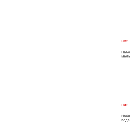
н
Набо
малы
рамк
н
Набо
пода