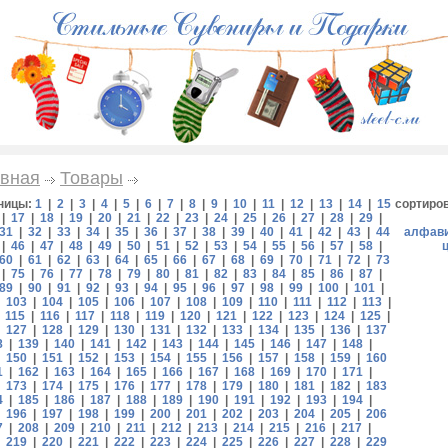
вная
Товары
ницы:
1
|
2
|
3
|
4
|
5
|
6
|
7
|
8
|
9
|
10
|
11
|
12
|
13
|
14
|
15
сортиро
|
17
|
18
|
19
|
20
|
21
|
22
|
23
|
24
|
25
|
26
|
27
|
28
|
29
|
31
|
32
|
33
|
34
|
35
|
36
|
37
|
38
|
39
|
40
|
41
|
42
|
43
|
44
алфав
|
46
|
47
|
48
|
49
|
50
|
51
|
52
|
53
|
54
|
55
|
56
|
57
|
58
|
60
|
61
|
62
|
63
|
64
|
65
|
66
|
67
|
68
|
69
|
70
|
71
|
72
|
73
|
75
|
76
|
77
|
78
|
79
|
80
|
81
|
82
|
83
|
84
|
85
|
86
|
87
|
89
|
90
|
91
|
92
|
93
|
94
|
95
|
96
|
97
|
98
|
99
|
100
|
101
|
|
103
|
104
|
105
|
106
|
107
|
108
|
109
|
110
|
111
|
112
|
113
|
|
115
|
116
|
117
|
118
|
119
|
120
|
121
|
122
|
123
|
124
|
125
|
|
127
|
128
|
129
|
130
|
131
|
132
|
133
|
134
|
135
|
136
|
137
8
|
139
|
140
|
141
|
142
|
143
|
144
|
145
|
146
|
147
|
148
|
|
150
|
151
|
152
|
153
|
154
|
155
|
156
|
157
|
158
|
159
|
160
1
|
162
|
163
|
164
|
165
|
166
|
167
|
168
|
169
|
170
|
171
|
|
173
|
174
|
175
|
176
|
177
|
178
|
179
|
180
|
181
|
182
|
183
4
|
185
|
186
|
187
|
188
|
189
|
190
|
191
|
192
|
193
|
194
|
|
196
|
197
|
198
|
199
|
200
|
201
|
202
|
203
|
204
|
205
|
206
7
|
208
|
209
|
210
|
211
|
212
|
213
|
214
|
215
|
216
|
217
|
|
219
|
220
|
221
|
222
|
223
|
224
|
225
|
226
|
227
|
228
|
229