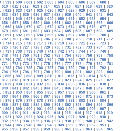
8
|
599
|
600
|
601
|
602
|
603
|
604
|
605
|
606
|
607
|
608
|
|
610
|
611
|
612
|
613
|
614
|
615
|
616
|
617
|
618
|
619
|
620
1
|
622
|
623
|
624
|
625
|
626
|
627
|
628
|
629
|
630
|
631
|
|
633
|
634
|
635
|
636
|
637
|
638
|
639
|
640
|
641
|
642
|
643
4
|
645
|
646
|
647
|
648
|
649
|
650
|
651
|
652
|
653
|
654
|
|
656
|
657
|
658
|
659
|
660
|
661
|
662
|
663
|
664
|
665
|
666
7
|
668
|
669
|
670
|
671
|
672
|
673
|
674
|
675
|
676
|
677
|
|
679
|
680
|
681
|
682
|
683
|
684
|
685
|
686
|
687
|
688
|
689
0
|
691
|
692
|
693
|
694
|
695
|
696
|
697
|
698
|
699
|
700
|
|
702
|
703
|
704
|
705
|
706
|
707
|
708
|
709
|
710
|
711
|
712
3
|
714
|
715
|
716
|
717
|
718
|
719
|
720
|
721
|
722
|
723
|
|
725
|
726
|
727
|
728
|
729
|
730
|
731
|
732
|
733
|
734
|
735
6
|
737
|
738
|
739
|
740
|
741
|
742
|
743
|
744
|
745
|
746
|
|
748
|
749
|
750
|
751
|
752
|
753
|
754
|
755
|
756
|
757
|
758
9
|
760
|
761
|
762
|
763
|
764
|
765
|
766
|
767
|
768
|
769
|
|
771
|
772
|
773
|
774
|
775
|
776
|
777
|
778
|
779
|
780
|
781
2
|
783
|
784
|
785
|
786
|
787
|
788
|
789
|
790
|
791
|
792
|
|
794
|
795
|
796
|
797
|
798
|
799
|
800
|
801
|
802
|
803
|
804
5
|
806
|
807
|
808
|
809
|
810
|
811
|
812
|
813
|
814
|
815
|
|
817
|
818
|
819
|
820
|
821
|
822
|
823
|
824
|
825
|
826
|
827
8
|
829
|
830
|
831
|
832
|
833
|
834
|
835
|
836
|
837
|
838
|
|
840
|
841
|
842
|
843
|
844
|
845
|
846
|
847
|
848
|
849
|
850
1
|
852
|
853
|
854
|
855
|
856
|
857
|
858
|
859
|
860
|
861
|
|
863
|
864
|
865
|
866
|
867
|
868
|
869
|
870
|
871
|
872
|
873
4
|
875
|
876
|
877
|
878
|
879
|
880
|
881
|
882
|
883
|
884
|
|
886
|
887
|
888
|
889
|
890
|
891
|
892
|
893
|
894
|
895
|
896
7
|
898
|
899
|
900
|
901
|
902
|
903
|
904
|
905
|
906
|
907
|
|
909
|
910
|
911
|
912
|
913
|
914
|
915
|
916
|
917
|
918
|
919
0
|
921
|
922
|
923
|
924
|
925
|
926
|
927
|
928
|
929
|
930
|
|
932
|
933
|
934
|
935
|
936
|
937
|
938
|
939
|
940
|
941
|
942
3
|
944
|
945
|
946
|
947
|
948
|
949
|
950
|
951
|
952
|
953
|
|
955
|
956
|
957
|
958
|
959
|
960
|
961
|
962
|
963
|
964
|
965