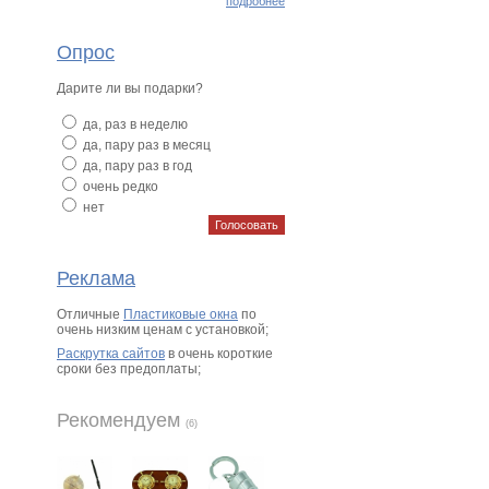
подробнее
Опрос
Дарите ли вы подарки?
да, раз в неделю
да, пару раз в месяц
да, пару раз в год
очень редко
нет
Реклама
Отличные
Пластиковые окна
по
очень низким ценам с установкой;
Раскрутка сайтов
в очень короткие
сроки без предоплаты;
Рекомендуем
(6)