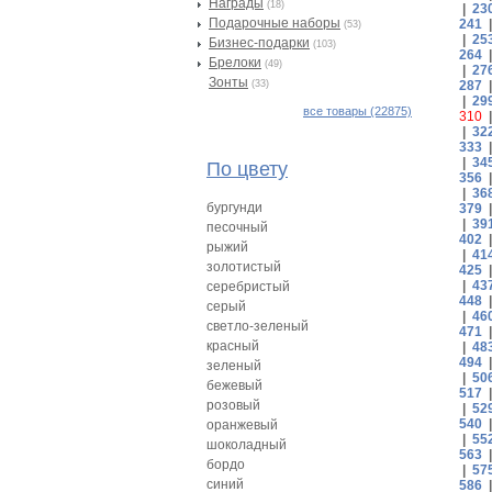
Награды
(18)
|
23
Подарочные наборы
241
(53)
|
25
Бизнес-подарки
(103)
264
Брелоки
(49)
|
27
Зонты
(33)
287
|
29
все товары (22875)
310
|
32
333
|
34
По цвету
356
|
36
бургунди
379
|
39
песочный
402
рыжий
|
41
золотистый
425
|
43
серебристый
448
серый
|
46
светло-зеленый
471
красный
|
48
494
зеленый
|
50
бежевый
517
розовый
|
52
540
оранжевый
|
55
шоколадный
563
бордо
|
57
синий
586