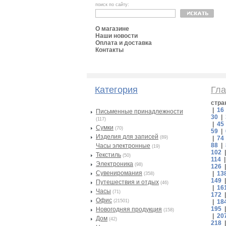
поиск по сайту:
О магазине
Наши новости
Оплата и доставка
Контакты
Категория
Гла
стра
|
16
Письменные принадлежности
30
|
(117)
|
45
Сумки
(70)
59
|
Изделия для записей
(89)
|
74
88
|
Часы электронные
(19)
102
Текстиль
(50)
114
Электроника
(98)
126
Сувениромания
|
13
(358)
149
Путешествия и отдых
(46)
|
16
Часы
(71)
172
Офис
(21501)
|
18
195
Новогодняя продукция
(158)
|
20
Дом
(42)
218