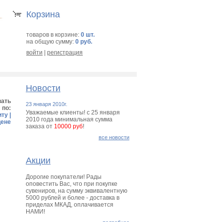
Корзина
товаров в корзине:
0 шт.
на общую сумму:
0 руб.
войти
|
регистрация
Новости
вать
23 января 2010г.
по:
Уважаемые клиенты! с 25 января
иту
|
2010 года минимальная сумма
цене
заказа от
10000 руб
!
все новости
Акции
Дорогие покупатели! Рады
оповестить Вас, что при покупке
сувениров, на сумму эквивалентную
5000 рублей и более - доставка в
приделах МКАД, оплачивается
НАМИ!