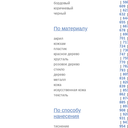
|
59
бордовый
609
коричневый
|
62
черный
632
|
64
655
|
66
По материалу
678
|
69
701
акрил
|
71
кожзам
724
пластик
|
73
красное дерево
747
|
75
хрусталь
770
розовое дерево
|
78
стекло
793
|
80
дерево
816
металл
|
82
кожа
839
искусственная кожа
|
85
862
текстиль
|
87
885
|
89
По способу
908
|
92
нанесения
931
|
94
тиснение
954