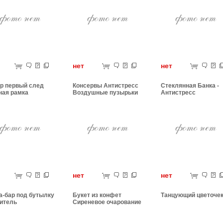
ет
нет
нет
р первый след
Консервы Антистресс
Стеклянная Банка -
ная рамка
Воздушные пузырьки
Антистресс
ет
нет
нет
а-бар под бутылку
Букет из конфет
Танцующий цветоче
итель
Сиреневое очарование