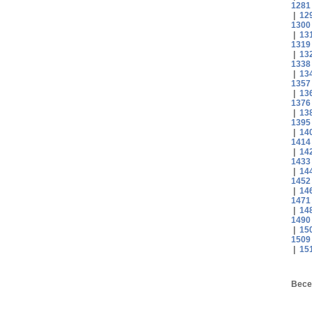
1281
|
12
1300
|
13
1319
|
13
1338
|
13
1357
|
13
1376
|
13
1395
|
14
1414
|
14
1433
|
14
1452
|
14
1471
|
14
1490
|
15
1509
|
15
Весе