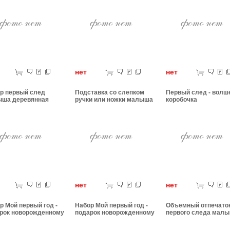
ет
нет
нет
р первый след
Подставка со слепком
Первый след - волш
ша деревянная
ручки или ножки малыша
коробочка
а
ет
нет
нет
р Мой первый год -
Набор Мой первый год -
Объемный отпечато
рок новорожденному
подарок новорожденному
первого следа мал