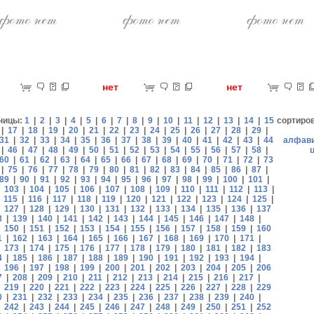
ет
нет
нет
ницы:
1
|
2
|
3
|
4
|
5
|
6
|
7
|
8
|
9
|
10
|
11
|
12
|
13
|
14
|
15
сортиро
|
17
|
18
|
19
|
20
|
21
|
22
|
23
|
24
|
25
|
26
|
27
|
28
|
29
|
31
|
32
|
33
|
34
|
35
|
36
|
37
|
38
|
39
|
40
|
41
|
42
|
43
|
44
алфав
|
46
|
47
|
48
|
49
|
50
|
51
|
52
|
53
|
54
|
55
|
56
|
57
|
58
|
60
|
61
|
62
|
63
|
64
|
65
|
66
|
67
|
68
|
69
|
70
|
71
|
72
|
73
|
75
|
76
|
77
|
78
|
79
|
80
|
81
|
82
|
83
|
84
|
85
|
86
|
87
|
89
|
90
|
91
|
92
|
93
|
94
|
95
|
96
|
97
|
98
|
99
|
100
|
101
|
|
103
|
104
|
105
|
106
|
107
|
108
|
109
|
110
|
111
|
112
|
113
|
|
115
|
116
|
117
|
118
|
119
|
120
|
121
|
122
|
123
|
124
|
125
|
|
127
|
128
|
129
|
130
|
131
|
132
|
133
|
134
|
135
|
136
|
137
8
|
139
|
140
|
141
|
142
|
143
|
144
|
145
|
146
|
147
|
148
|
|
150
|
151
|
152
|
153
|
154
|
155
|
156
|
157
|
158
|
159
|
160
1
|
162
|
163
|
164
|
165
|
166
|
167
|
168
|
169
|
170
|
171
|
|
173
|
174
|
175
|
176
|
177
|
178
|
179
|
180
|
181
|
182
|
183
4
|
185
|
186
|
187
|
188
|
189
|
190
|
191
|
192
|
193
|
194
|
|
196
|
197
|
198
|
199
|
200
|
201
|
202
|
203
|
204
|
205
|
206
7
|
208
|
209
|
210
|
211
|
212
|
213
|
214
|
215
|
216
|
217
|
|
219
|
220
|
221
|
222
|
223
|
224
|
225
|
226
|
227
|
228
|
229
0
|
231
|
232
|
233
|
234
|
235
|
236
|
237
|
238
|
239
|
240
|
|
242
|
243
|
244
|
245
|
246
|
247
|
248
|
249
|
250
|
251
|
252