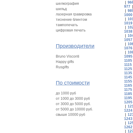
|
96
шелкография
977
шильд
|
98
лазерная гравировка
1000
|
10
тиснение блинтом
1019
тампопечать
|
10
цифровая печать
1038
|
10
1057
|
10
Производители
1076
|
10
Bruno Visconti
1095
1105
Happy gifts
1115
Rusgifts
1125
1135
1145
1155
По стоимости
1165
1175
до 1000 руб
1185
1195
от 1000 до 3000 руб
1205
от 3000 до 5000 руб.
|
12
от 5000 до 10000 руб.
1224
свыше 10000 руб
|
12
1243
|
12
1262
|
12