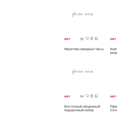
нет
н
Фруктово-овощные Часы
Книг
рец
нет
н
Восточный обеденный
При
подарочный набор
Сат