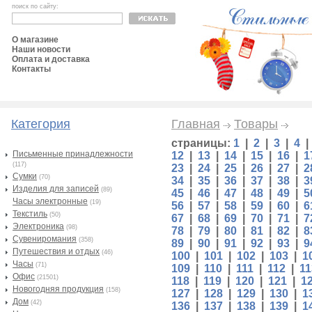
поиск по сайту:
О магазине
Наши новости
Оплата и доставка
Контакты
Категория
Главная
Товары
страницы:
1
|
2
|
3
|
4
Письменные принадлежности
12
|
13
|
14
|
15
|
16
|
1
(117)
23
|
24
|
25
|
26
|
27
|
2
Сумки
(70)
34
|
35
|
36
|
37
|
38
|
3
Изделия для записей
(89)
45
|
46
|
47
|
48
|
49
|
5
Часы электронные
(19)
56
|
57
|
58
|
59
|
60
|
6
Текстиль
(50)
67
|
68
|
69
|
70
|
71
|
7
Электроника
(98)
78
|
79
|
80
|
81
|
82
|
8
Сувениромания
(358)
89
|
90
|
91
|
92
|
93
|
9
Путешествия и отдых
(46)
100
|
101
|
102
|
103
|
1
Часы
(71)
109
|
110
|
111
|
112
|
11
Офис
(21501)
118
|
119
|
120
|
121
|
1
Новогодняя продукция
(158)
127
|
128
|
129
|
130
|
1
Дом
(42)
136
|
137
|
138
|
139
|
1