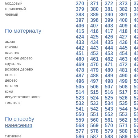
370
|
371
|
372
|
373
|
3
бордовый
379
|
380
|
381
|
382
|
3
коричневый
388
|
389
|
390
|
391
|
3
черный
397
|
398
|
399
|
400
|
4
406
|
407
|
408
|
409
|
4
По материалу
415
|
416
|
417
|
418
|
4
424
|
425
|
426
|
427
|
4
акрил
433
|
434
|
435
|
436
|
4
кожзам
442
|
443
|
444
|
445
|
4
пластик
451
|
452
|
453
|
454
|
4
красное дерево
460
|
461
|
462
|
463
|
4
хрусталь
469
|
470
|
471
|
472
|
4
розовое дерево
478
|
479
|
480
|
481
|
4
стекло
487
|
488
|
489
|
490
|
4
дерево
496
|
497
|
498
|
499
|
5
металл
505
|
506
|
507
|
508
|
5
кожа
514
|
515
|
516
|
517
|
5
искусственная кожа
523
|
524
|
525
|
526
|
5
текстиль
532
|
533
|
534
|
535
|
5
541
|
542
|
543
|
544
|
5
550
|
551
|
552
|
553
|
5
По способу
559
|
560
|
561
|
562
|
5
нанесения
568
|
569
|
570
|
571
|
5
577
|
578
|
579
|
580
|
5
тиснение
586
|
587
|
588
|
589
|
5