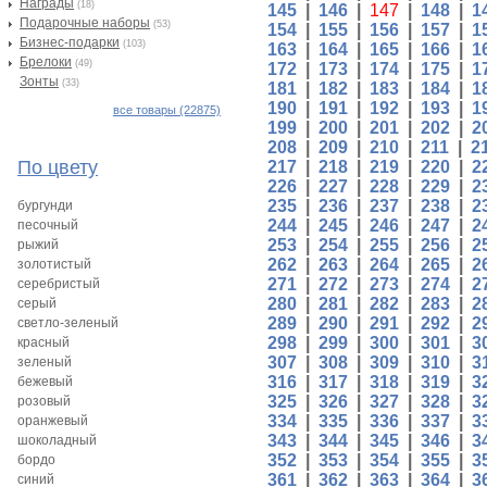
Награды
(18)
145
|
146
|
147
|
148
|
1
Подарочные наборы
(53)
154
|
155
|
156
|
157
|
1
Бизнес-подарки
(103)
163
|
164
|
165
|
166
|
1
Брелоки
(49)
172
|
173
|
174
|
175
|
1
Зонты
(33)
181
|
182
|
183
|
184
|
1
190
|
191
|
192
|
193
|
1
все товары (22875)
199
|
200
|
201
|
202
|
2
208
|
209
|
210
|
211
|
2
По цвету
217
|
218
|
219
|
220
|
2
226
|
227
|
228
|
229
|
2
235
|
236
|
237
|
238
|
2
бургунди
244
|
245
|
246
|
247
|
2
песочный
253
|
254
|
255
|
256
|
2
рыжий
262
|
263
|
264
|
265
|
2
золотистый
271
|
272
|
273
|
274
|
2
серебристый
280
|
281
|
282
|
283
|
2
серый
289
|
290
|
291
|
292
|
2
светло-зеленый
298
|
299
|
300
|
301
|
3
красный
307
|
308
|
309
|
310
|
3
зеленый
316
|
317
|
318
|
319
|
3
бежевый
325
|
326
|
327
|
328
|
3
розовый
334
|
335
|
336
|
337
|
3
оранжевый
343
|
344
|
345
|
346
|
3
шоколадный
352
|
353
|
354
|
355
|
3
бордо
361
|
362
|
363
|
364
|
3
синий