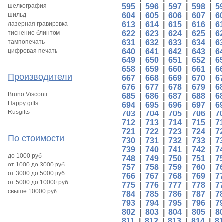
шелкография
595
|
596
|
597
|
598
|
5
шильд
604
|
605
|
606
|
607
|
6
лазерная гравировка
613
|
614
|
615
|
616
|
6
тиснение блинтом
622
|
623
|
624
|
625
|
6
тампопечать
631
|
632
|
633
|
634
|
6
цифровая печать
640
|
641
|
642
|
643
|
6
649
|
650
|
651
|
652
|
6
658
|
659
|
660
|
661
|
6
Производители
667
|
668
|
669
|
670
|
6
676
|
677
|
678
|
679
|
6
Bruno Visconti
685
|
686
|
687
|
688
|
6
Happy gifts
694
|
695
|
696
|
697
|
6
Rusgifts
703
|
704
|
705
|
706
|
7
712
|
713
|
714
|
715
|
7
721
|
722
|
723
|
724
|
7
По стоимости
730
|
731
|
732
|
733
|
7
739
|
740
|
741
|
742
|
7
до 1000 руб
748
|
749
|
750
|
751
|
7
от 1000 до 3000 руб
757
|
758
|
759
|
760
|
7
от 3000 до 5000 руб.
766
|
767
|
768
|
769
|
7
от 5000 до 10000 руб.
775
|
776
|
777
|
778
|
7
свыше 10000 руб
784
|
785
|
786
|
787
|
7
793
|
794
|
795
|
796
|
7
802
|
803
|
804
|
805
|
8
811
|
812
|
813
|
814
|
8