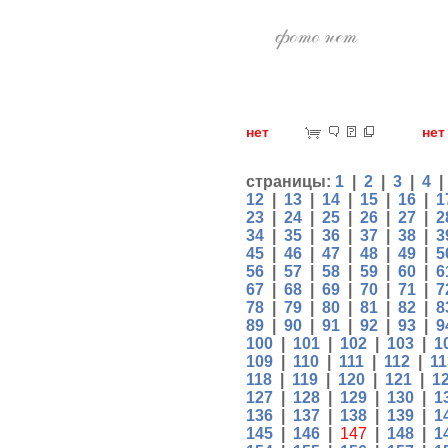
нет
н
страницы:
1
|
2
|
3
|
4
12
|
13
|
14
|
15
|
16
|
1
23
|
24
|
25
|
26
|
27
|
2
34
|
35
|
36
|
37
|
38
|
3
45
|
46
|
47
|
48
|
49
|
5
56
|
57
|
58
|
59
|
60
|
6
67
|
68
|
69
|
70
|
71
|
7
78
|
79
|
80
|
81
|
82
|
8
89
|
90
|
91
|
92
|
93
|
9
100
|
101
|
102
|
103
|
1
109
|
110
|
111
|
112
|
11
118
|
119
|
120
|
121
|
1
127
|
128
|
129
|
130
|
1
136
|
137
|
138
|
139
|
1
145
|
146
|
147
|
148
|
1