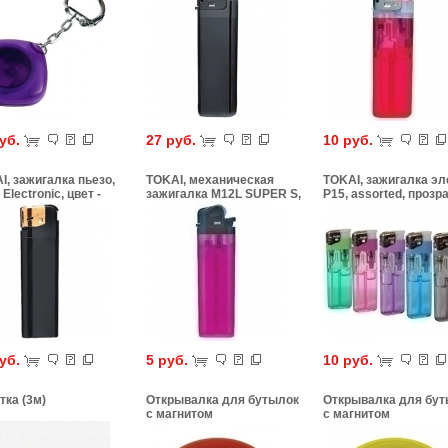
руб.
27 руб.
10 руб.
I, зажигалка пьезо,
TOKAI, механическая
TOKAI, зажигалка эле
Electronic, цвет -
зажигалка M12L SUPER S,
P15, assorted, прозр
ый/золотистый
цвет - прозрачно-
серый корпус
сиреневый/черный
руб.
5 руб.
10 руб.
тка (3м)
Открывалка для бутылок
Открывалка для бу
с магнитом
с магнитом