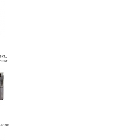
кт.,
ачно-
тылок