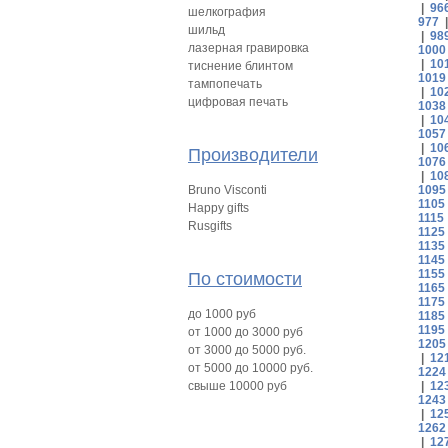
|
96
шелкография
977
шильд
|
98
лазерная гравировка
1000
|
10
тиснение блинтом
1019
тампопечать
|
10
цифровая печать
1038
|
10
1057
|
10
Производители
1076
|
10
Bruno Visconti
1095
1105
Happy gifts
1115
Rusgifts
1125
1135
1145
1155
По стоимости
1165
1175
до 1000 руб
1185
1195
от 1000 до 3000 руб
1205
от 3000 до 5000 руб.
|
12
от 5000 до 10000 руб.
1224
свыше 10000 руб
|
12
1243
|
12
1262
|
12