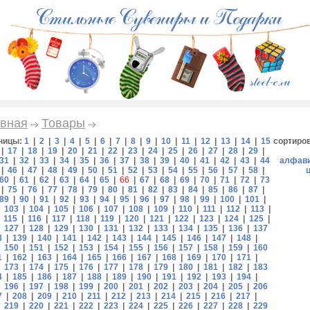
вная
Товары
ницы:
1
|
2
|
3
|
4
|
5
|
6
|
7
|
8
|
9
|
10
|
11
|
12
|
13
|
14
|
15
сортиро
|
17
|
18
|
19
|
20
|
21
|
22
|
23
|
24
|
25
|
26
|
27
|
28
|
29
|
31
|
32
|
33
|
34
|
35
|
36
|
37
|
38
|
39
|
40
|
41
|
42
|
43
|
44
алфав
|
46
|
47
|
48
|
49
|
50
|
51
|
52
|
53
|
54
|
55
|
56
|
57
|
58
|
60
|
61
|
62
|
63
|
64
|
65
|
66
|
67
|
68
|
69
|
70
|
71
|
72
|
73
|
75
|
76
|
77
|
78
|
79
|
80
|
81
|
82
|
83
|
84
|
85
|
86
|
87
|
89
|
90
|
91
|
92
|
93
|
94
|
95
|
96
|
97
|
98
|
99
|
100
|
101
|
|
103
|
104
|
105
|
106
|
107
|
108
|
109
|
110
|
111
|
112
|
113
|
|
115
|
116
|
117
|
118
|
119
|
120
|
121
|
122
|
123
|
124
|
125
|
|
127
|
128
|
129
|
130
|
131
|
132
|
133
|
134
|
135
|
136
|
137
8
|
139
|
140
|
141
|
142
|
143
|
144
|
145
|
146
|
147
|
148
|
|
150
|
151
|
152
|
153
|
154
|
155
|
156
|
157
|
158
|
159
|
160
1
|
162
|
163
|
164
|
165
|
166
|
167
|
168
|
169
|
170
|
171
|
|
173
|
174
|
175
|
176
|
177
|
178
|
179
|
180
|
181
|
182
|
183
4
|
185
|
186
|
187
|
188
|
189
|
190
|
191
|
192
|
193
|
194
|
|
196
|
197
|
198
|
199
|
200
|
201
|
202
|
203
|
204
|
205
|
206
7
|
208
|
209
|
210
|
211
|
212
|
213
|
214
|
215
|
216
|
217
|
|
219
|
220
|
221
|
222
|
223
|
224
|
225
|
226
|
227
|
228
|
229