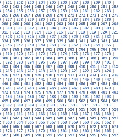
0
|
231
|
232
|
233
|
234
|
235
|
236
|
237
|
238
|
239
|
240
|
|
242
|
243
|
244
|
245
|
246
|
247
|
248
|
249
|
250
|
251
|
252
3
|
254
|
255
|
256
|
257
|
258
|
259
|
260
|
261
|
262
|
263
|
|
265
|
266
|
267
|
268
|
269
|
270
|
271
|
272
|
273
|
274
|
275
6
|
277
|
278
|
279
|
280
|
281
|
282
|
283
|
284
|
285
|
286
|
|
288
|
289
|
290
|
291
|
292
|
293
|
294
|
295
|
296
|
297
|
298
9
|
300
|
301
|
302
|
303
|
304
|
305
|
306
|
307
|
308
|
309
|
|
311
|
312
|
313
|
314
|
315
|
316
|
317
|
318
|
319
|
320
|
321
2
|
323
|
324
|
325
|
326
|
327
|
328
|
329
|
330
|
331
|
332
|
|
334
|
335
|
336
|
337
|
338
|
339
|
340
|
341
|
342
|
343
|
344
5
|
346
|
347
|
348
|
349
|
350
|
351
|
352
|
353
|
354
|
355
|
|
357
|
358
|
359
|
360
|
361
|
362
|
363
|
364
|
365
|
366
|
367
8
|
369
|
370
|
371
|
372
|
373
|
374
|
375
|
376
|
377
|
378
|
|
380
|
381
|
382
|
383
|
384
|
385
|
386
|
387
|
388
|
389
|
390
1
|
392
|
393
|
394
|
395
|
396
|
397
|
398
|
399
|
400
|
401
|
|
403
|
404
|
405
|
406
|
407
|
408
|
409
|
410
|
411
|
412
|
413
4
|
415
|
416
|
417
|
418
|
419
|
420
|
421
|
422
|
423
|
424
|
|
426
|
427
|
428
|
429
|
430
|
431
|
432
|
433
|
434
|
435
|
436
7
|
438
|
439
|
440
|
441
|
442
|
443
|
444
|
445
|
446
|
447
|
|
449
|
450
|
451
|
452
|
453
|
454
|
455
|
456
|
457
|
458
|
459
0
|
461
|
462
|
463
|
464
|
465
|
466
|
467
|
468
|
469
|
470
|
|
472
|
473
|
474
|
475
|
476
|
477
|
478
|
479
|
480
|
481
|
482
3
|
484
|
485
|
486
|
487
|
488
|
489
|
490
|
491
|
492
|
493
|
|
495
|
496
|
497
|
498
|
499
|
500
|
501
|
502
|
503
|
504
|
505
6
|
507
|
508
|
509
|
510
|
511
|
512
|
513
|
514
|
515
|
516
|
|
518
|
519
|
520
|
521
|
522
|
523
|
524
|
525
|
526
|
527
|
528
9
|
530
|
531
|
532
|
533
|
534
|
535
|
536
|
537
|
538
|
539
|
|
541
|
542
|
543
|
544
|
545
|
546
|
547
|
548
|
549
|
550
|
551
2
|
553
|
554
|
555
|
556
|
557
|
558
|
559
|
560
|
561
|
562
|
|
564
|
565
|
566
|
567
|
568
|
569
|
570
|
571
|
572
|
573
|
574
5
|
576
|
577
|
578
|
579
|
580
|
581
|
582
|
583
|
584
|
585
|
|
587
|
588
|
589
|
590
|
591
|
592
|
593
|
594
|
595
|
596
|
597