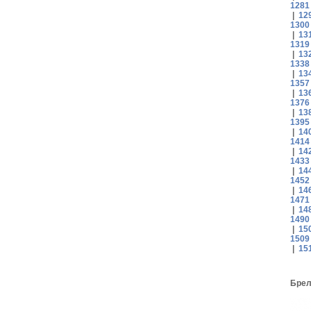
1281
|
12
1300
|
13
1319
|
13
1338
|
13
1357
|
13
1376
|
13
1395
|
14
1414
|
14
1433
|
14
1452
|
14
1471
|
14
1490
|
15
1509
|
15
Брел