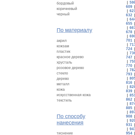
|
59
бордовый
609
коричневый
|
62
черный
632
|
64
655
|
66
По материалу
678
|
69
701
акрил
|
71
кожзам
724
пластик
|
73
красное дерево
747
|
75
хрусталь
770
розовое дерево
|
78
стекло
793
|
80
дерево
816
металл
|
82
кожа
839
искусственная кожа
|
85
862
текстиль
|
87
885
|
89
По способу
908
|
92
нанесения
931
|
94
тиснение
954