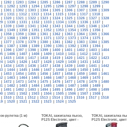
|
1282
|
1283
|
1284
|
1285
|
1286
|
1287
|
1288
|
1289
|
1290
91
|
1292
|
1293
|
1294
|
1295
|
1296
|
1297
|
1298
|
1299
|
|
1301
|
1302
|
1303
|
1304
|
1305
|
1306
|
1307
|
1308
|
1309
10
|
1311
|
1312
|
1313
|
1314
|
1315
|
1316
|
1317
|
1318
|
|
1320
|
1321
|
1322
|
1323
|
1324
|
1325
|
1326
|
1327
|
1328
29
|
1330
|
1331
|
1332
|
1333
|
1334
|
1335
|
1336
|
1337
|
|
1339
|
1340
|
1341
|
1342
|
1343
|
1344
|
1345
|
1346
|
1347
48
|
1349
|
1350
|
1351
|
1352
|
1353
|
1354
|
1355
|
1356
|
|
1358
|
1359
|
1360
|
1361
|
1362
|
1363
|
1364
|
1365
|
1366
67
|
1368
|
1369
|
1370
|
1371
|
1372
|
1373
|
1374
|
1375
|
|
1377
|
1378
|
1379
|
1380
|
1381
|
1382
|
1383
|
1384
|
1385
86
|
1387
|
1388
|
1389
|
1390
|
1391
|
1392
|
1393
|
1394
|
|
1396
|
1397
|
1398
|
1399
|
1400
|
1401
|
1402
|
1403
|
1404
05
|
1406
|
1407
|
1408
|
1409
|
1410
|
1411
|
1412
|
1413
|
|
1415
|
1416
|
1417
|
1418
|
1419
|
1420
|
1421
|
1422
|
1423
24
|
1425
|
1426
|
1427
|
1428
|
1429
|
1430
|
1431
|
1432
|
|
1434
|
1435
|
1436
|
1437
|
1438
|
1439
|
1440
|
1441
|
1442
43
|
1444
|
1445
|
1446
|
1447
|
1448
|
1449
|
1450
|
1451
|
|
1453
|
1454
|
1455
|
1456
|
1457
|
1458
|
1459
|
1460
|
1461
62
|
1463
|
1464
|
1465
|
1466
|
1467
|
1468
|
1469
|
1470
|
|
1472
|
1473
|
1474
|
1475
|
1476
|
1477
|
1478
|
1479
|
1480
81
|
1482
|
1483
|
1484
|
1485
|
1486
|
1487
|
1488
|
1489
|
|
1491
|
1492
|
1493
|
1494
|
1495
|
1496
|
1497
|
1498
|
1499
00
|
1501
|
1502
|
1503
|
1504
|
1505
|
1506
|
1507
|
1508
|
|
1510
|
1511
|
1512
|
1513
|
1514
|
1515
|
1516
|
1517
|
1518
19
|
1520
|
1521
|
1522
|
1523
|
1524
|
1525
ок-рулетка (1 м)
TOKAI, зажигалка пьезо,
TOKAI, зажигалка пь
P12S Electronic, цвет -
P12S Electronic, цвет
чернвый/черный
прозрачный розовы