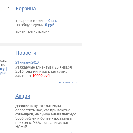
Корзина
товаров в корзине:
0 шт.
на общую сумму:
0 руб.
войти
|
регистрация
Новости
вать
23 января 2010г.
по:
Уважаемые клиенты! с 25 января
иту
|
2010 года минимальная сумма
цене
заказа от
10000 руб
!
все новости
Акции
Дорогие покупатели! Рады
оповестить Вас, что при покупке
сувениров, на сумму эквивалентную
5000 рублей и более - доставка в
приделах МКАД, оплачивается
НАМИ!