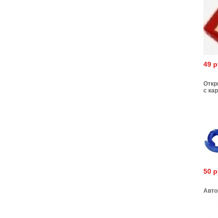
49 
Откр
с ка
50 
Авто