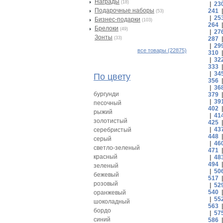
Награды
(18)
|
23
Подарочные наборы
241
(53)
|
25
Бизнес-подарки
(103)
264
Брелоки
(49)
|
27
Зонты
(33)
287
|
29
все товары (22875)
310
|
32
333
|
34
По цвету
356
|
36
бургунди
379
|
39
песочный
402
рыжий
|
41
золотистый
425
|
43
серебристый
448
серый
|
46
светло-зеленый
471
красный
|
48
494
зеленый
|
50
бежевый
517
розовый
|
52
540
оранжевый
|
55
шоколадный
563
бордо
|
57
синий
586