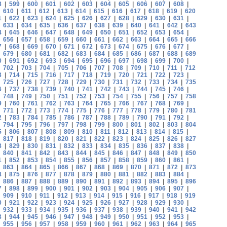
8
|
599
|
600
|
601
|
602
|
603
|
604
|
605
|
606
|
607
|
608
|
|
610
|
611
|
612
|
613
|
614
|
615
|
616
|
617
|
618
|
619
|
620
1
|
622
|
623
|
624
|
625
|
626
|
627
|
628
|
629
|
630
|
631
|
|
633
|
634
|
635
|
636
|
637
|
638
|
639
|
640
|
641
|
642
|
643
4
|
645
|
646
|
647
|
648
|
649
|
650
|
651
|
652
|
653
|
654
|
|
656
|
657
|
658
|
659
|
660
|
661
|
662
|
663
|
664
|
665
|
666
7
|
668
|
669
|
670
|
671
|
672
|
673
|
674
|
675
|
676
|
677
|
|
679
|
680
|
681
|
682
|
683
|
684
|
685
|
686
|
687
|
688
|
689
0
|
691
|
692
|
693
|
694
|
695
|
696
|
697
|
698
|
699
|
700
|
|
702
|
703
|
704
|
705
|
706
|
707
|
708
|
709
|
710
|
711
|
712
3
|
714
|
715
|
716
|
717
|
718
|
719
|
720
|
721
|
722
|
723
|
|
725
|
726
|
727
|
728
|
729
|
730
|
731
|
732
|
733
|
734
|
735
6
|
737
|
738
|
739
|
740
|
741
|
742
|
743
|
744
|
745
|
746
|
|
748
|
749
|
750
|
751
|
752
|
753
|
754
|
755
|
756
|
757
|
758
9
|
760
|
761
|
762
|
763
|
764
|
765
|
766
|
767
|
768
|
769
|
|
771
|
772
|
773
|
774
|
775
|
776
|
777
|
778
|
779
|
780
|
781
2
|
783
|
784
|
785
|
786
|
787
|
788
|
789
|
790
|
791
|
792
|
|
794
|
795
|
796
|
797
|
798
|
799
|
800
|
801
|
802
|
803
|
804
5
|
806
|
807
|
808
|
809
|
810
|
811
|
812
|
813
|
814
|
815
|
|
817
|
818
|
819
|
820
|
821
|
822
|
823
|
824
|
825
|
826
|
827
8
|
829
|
830
|
831
|
832
|
833
|
834
|
835
|
836
|
837
|
838
|
|
840
|
841
|
842
|
843
|
844
|
845
|
846
|
847
|
848
|
849
|
850
1
|
852
|
853
|
854
|
855
|
856
|
857
|
858
|
859
|
860
|
861
|
|
863
|
864
|
865
|
866
|
867
|
868
|
869
|
870
|
871
|
872
|
873
4
|
875
|
876
|
877
|
878
|
879
|
880
|
881
|
882
|
883
|
884
|
|
886
|
887
|
888
|
889
|
890
|
891
|
892
|
893
|
894
|
895
|
896
7
|
898
|
899
|
900
|
901
|
902
|
903
|
904
|
905
|
906
|
907
|
|
909
|
910
|
911
|
912
|
913
|
914
|
915
|
916
|
917
|
918
|
919
0
|
921
|
922
|
923
|
924
|
925
|
926
|
927
|
928
|
929
|
930
|
|
932
|
933
|
934
|
935
|
936
|
937
|
938
|
939
|
940
|
941
|
942
3
|
944
|
945
|
946
|
947
|
948
|
949
|
950
|
951
|
952
|
953
|
|
955
|
956
|
957
|
958
|
959
|
960
|
961
|
962
|
963
|
964
|
965