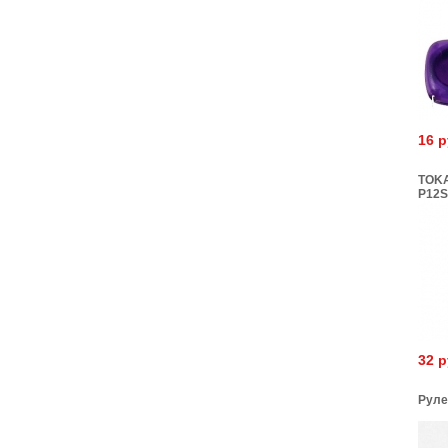
16 
TOKA
P12S 
черн
32 
Руле