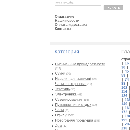
поиск по сайту:
О магазине
Наши новости
Оплата и доставка
Контакты
Категория
Гла
стра
|
16
Письменные принадлежности
30
|
(117)
|
45
Сумки
(70)
59
|
Изделия для записей
(89)
|
74
88
|
Часы электронные
(19)
102
Текстиль
(50)
114
Электроника
(98)
126
Сувениромания
|
13
(358)
149
Путешествия и отдых
(46)
|
16
Часы
(71)
172
Офис
(21501)
|
18
195
Новогодняя продукция
(158)
|
20
Дом
(42)
218