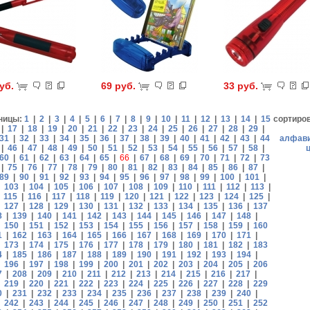
руб.
69 руб.
33 руб.
ницы:
1
|
2
|
3
|
4
|
5
|
6
|
7
|
8
|
9
|
10
|
11
|
12
|
13
|
14
|
15
сортиро
|
17
|
18
|
19
|
20
|
21
|
22
|
23
|
24
|
25
|
26
|
27
|
28
|
29
|
31
|
32
|
33
|
34
|
35
|
36
|
37
|
38
|
39
|
40
|
41
|
42
|
43
|
44
алфав
|
46
|
47
|
48
|
49
|
50
|
51
|
52
|
53
|
54
|
55
|
56
|
57
|
58
|
60
|
61
|
62
|
63
|
64
|
65
|
66
|
67
|
68
|
69
|
70
|
71
|
72
|
73
|
75
|
76
|
77
|
78
|
79
|
80
|
81
|
82
|
83
|
84
|
85
|
86
|
87
|
89
|
90
|
91
|
92
|
93
|
94
|
95
|
96
|
97
|
98
|
99
|
100
|
101
|
|
103
|
104
|
105
|
106
|
107
|
108
|
109
|
110
|
111
|
112
|
113
|
|
115
|
116
|
117
|
118
|
119
|
120
|
121
|
122
|
123
|
124
|
125
|
|
127
|
128
|
129
|
130
|
131
|
132
|
133
|
134
|
135
|
136
|
137
8
|
139
|
140
|
141
|
142
|
143
|
144
|
145
|
146
|
147
|
148
|
|
150
|
151
|
152
|
153
|
154
|
155
|
156
|
157
|
158
|
159
|
160
1
|
162
|
163
|
164
|
165
|
166
|
167
|
168
|
169
|
170
|
171
|
|
173
|
174
|
175
|
176
|
177
|
178
|
179
|
180
|
181
|
182
|
183
4
|
185
|
186
|
187
|
188
|
189
|
190
|
191
|
192
|
193
|
194
|
|
196
|
197
|
198
|
199
|
200
|
201
|
202
|
203
|
204
|
205
|
206
7
|
208
|
209
|
210
|
211
|
212
|
213
|
214
|
215
|
216
|
217
|
|
219
|
220
|
221
|
222
|
223
|
224
|
225
|
226
|
227
|
228
|
229
0
|
231
|
232
|
233
|
234
|
235
|
236
|
237
|
238
|
239
|
240
|
|
242
|
243
|
244
|
245
|
246
|
247
|
248
|
249
|
250
|
251
|
252