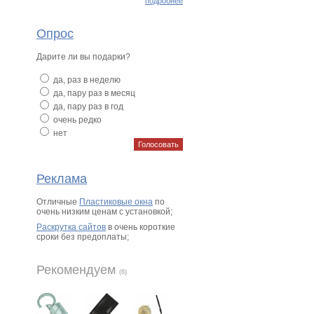
подробнее
Опрос
Дарите ли вы подарки?
да, раз в неделю
да, пару раз в месяц
да, пару раз в год
очень редко
нет
Реклама
Отличные
Пластиковые окна
по
очень низким ценам с установкой;
Раскрутка сайтов
в очень короткие
сроки без предоплаты;
Рекомендуем
(6)