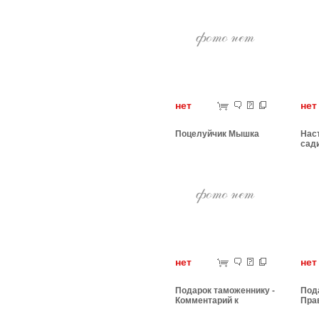
нет
н
Поцелуйчик Мышка
Нас
сад
нет
н
Подарок таможеннику -
Под
Комментарий к
Пра
таможенному кодексу
дви