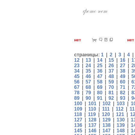
нет
н
страницы:
1
|
2
|
3
|
4
12
|
13
|
14
|
15
|
16
|
1
23
|
24
|
25
|
26
|
27
|
2
34
|
35
|
36
|
37
|
38
|
3
45
|
46
|
47
|
48
|
49
|
5
56
|
57
|
58
|
59
|
60
|
6
67
|
68
|
69
|
70
|
71
|
7
78
|
79
|
80
|
81
|
82
|
8
89
|
90
|
91
|
92
|
93
|
9
100
|
101
|
102
|
103
|
1
109
|
110
|
111
|
112
|
11
118
|
119
|
120
|
121
|
1
127
|
128
|
129
|
130
|
1
136
|
137
|
138
|
139
|
1
145
|
146
|
147
|
148
|
1