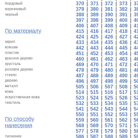
370
|
371
|
372
|
373
|
3
бордовый
379
|
380
|
381
|
382
|
3
коричневый
388
|
389
|
390
|
391
|
3
черный
397
|
398
|
399
|
400
|
4
406
|
407
|
408
|
409
|
4
По материалу
415
|
416
|
417
|
418
|
4
424
|
425
|
426
|
427
|
4
акрил
433
|
434
|
435
|
436
|
4
кожзам
442
|
443
|
444
|
445
|
4
пластик
451
|
452
|
453
|
454
|
4
красное дерево
460
|
461
|
462
|
463
|
4
хрусталь
469
|
470
|
471
|
472
|
4
розовое дерево
478
|
479
|
480
|
481
|
4
стекло
487
|
488
|
489
|
490
|
4
дерево
496
|
497
|
498
|
499
|
5
металл
505
|
506
|
507
|
508
|
5
кожа
514
|
515
|
516
|
517
|
5
искусственная кожа
523
|
524
|
525
|
526
|
5
текстиль
532
|
533
|
534
|
535
|
5
541
|
542
|
543
|
544
|
5
550
|
551
|
552
|
553
|
5
По способу
559
|
560
|
561
|
562
|
5
нанесения
568
|
569
|
570
|
571
|
5
577
|
578
|
579
|
580
|
5
тиснение
586
|
587
|
588
|
589
|
5