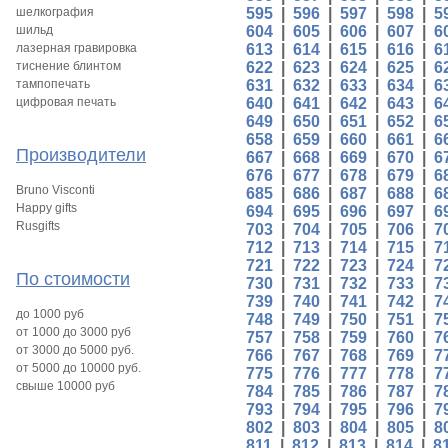
шелкография
595
|
596
|
597
|
598
|
5
шильд
604
|
605
|
606
|
607
|
6
лазерная гравировка
613
|
614
|
615
|
616
|
6
тиснение блинтом
622
|
623
|
624
|
625
|
6
тампопечать
631
|
632
|
633
|
634
|
6
цифровая печать
640
|
641
|
642
|
643
|
6
649
|
650
|
651
|
652
|
6
658
|
659
|
660
|
661
|
6
Производители
667
|
668
|
669
|
670
|
6
676
|
677
|
678
|
679
|
6
Bruno Visconti
685
|
686
|
687
|
688
|
6
Happy gifts
694
|
695
|
696
|
697
|
6
Rusgifts
703
|
704
|
705
|
706
|
7
712
|
713
|
714
|
715
|
7
721
|
722
|
723
|
724
|
7
По стоимости
730
|
731
|
732
|
733
|
7
739
|
740
|
741
|
742
|
7
до 1000 руб
748
|
749
|
750
|
751
|
7
от 1000 до 3000 руб
757
|
758
|
759
|
760
|
7
от 3000 до 5000 руб.
766
|
767
|
768
|
769
|
7
от 5000 до 10000 руб.
775
|
776
|
777
|
778
|
7
свыше 10000 руб
784
|
785
|
786
|
787
|
7
793
|
794
|
795
|
796
|
7
802
|
803
|
804
|
805
|
8
811
|
812
|
813
|
814
|
8