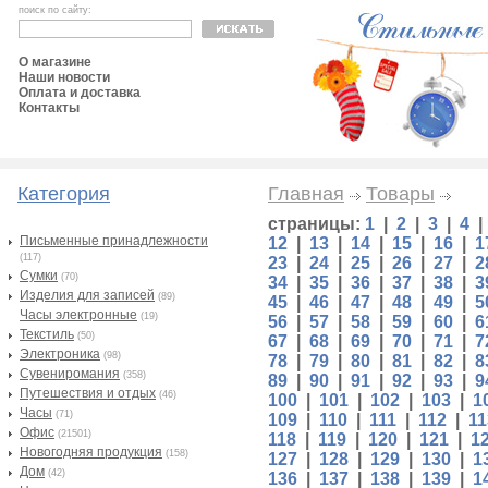
поиск по сайту:
О магазине
Наши новости
Оплата и доставка
Контакты
Категория
Главная
Товары
страницы:
1
|
2
|
3
|
4
Письменные принадлежности
12
|
13
|
14
|
15
|
16
|
1
(117)
23
|
24
|
25
|
26
|
27
|
2
Сумки
(70)
34
|
35
|
36
|
37
|
38
|
3
Изделия для записей
(89)
45
|
46
|
47
|
48
|
49
|
5
Часы электронные
(19)
56
|
57
|
58
|
59
|
60
|
6
Текстиль
(50)
67
|
68
|
69
|
70
|
71
|
7
Электроника
(98)
78
|
79
|
80
|
81
|
82
|
8
Сувениромания
(358)
89
|
90
|
91
|
92
|
93
|
9
Путешествия и отдых
(46)
100
|
101
|
102
|
103
|
1
Часы
(71)
109
|
110
|
111
|
112
|
11
Офис
(21501)
118
|
119
|
120
|
121
|
1
Новогодняя продукция
(158)
127
|
128
|
129
|
130
|
1
Дом
(42)
136
|
137
|
138
|
139
|
1