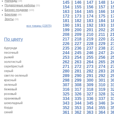
Награды
(18)
145
|
146
|
147
|
148
|
1
Подарочные наборы
(53)
154
|
155
|
156
|
157
|
1
Бизнес-подарки
(103)
163
|
164
|
165
|
166
|
1
Брелоки
(49)
172
|
173
|
174
|
175
|
1
Зонты
(33)
181
|
182
|
183
|
184
|
1
190
|
191
|
192
|
193
|
1
все товары (22875)
199
|
200
|
201
|
202
|
2
208
|
209
|
210
|
211
|
2
По цвету
217
|
218
|
219
|
220
|
2
226
|
227
|
228
|
229
|
2
235
|
236
|
237
|
238
|
2
бургунди
244
|
245
|
246
|
247
|
2
песочный
253
|
254
|
255
|
256
|
2
рыжий
262
|
263
|
264
|
265
|
2
золотистый
271
|
272
|
273
|
274
|
2
серебристый
280
|
281
|
282
|
283
|
2
серый
289
|
290
|
291
|
292
|
2
светло-зеленый
298
|
299
|
300
|
301
|
3
красный
307
|
308
|
309
|
310
|
3
зеленый
316
|
317
|
318
|
319
|
3
бежевый
325
|
326
|
327
|
328
|
3
розовый
334
|
335
|
336
|
337
|
3
оранжевый
343
|
344
|
345
|
346
|
3
шоколадный
352
|
353
|
354
|
355
|
3
бордо
361
|
362
|
363
|
364
|
3
синий