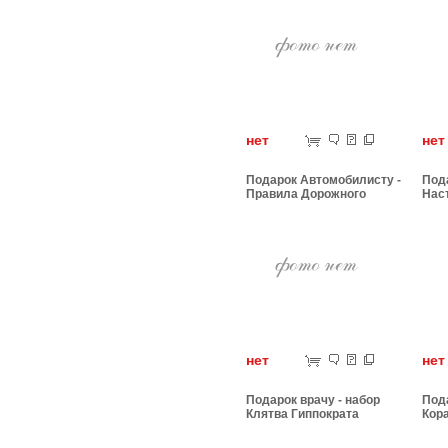
нет
н
Подарок Автомобилисту -
Пода
Правила Дорожного
Нас
Движения
бро
нет
н
Подарок врачу - набор
Пода
Клятва Гиппократа
Кор