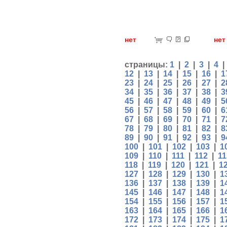
нет
н
страницы:
1
|
2
|
3
|
4
12
|
13
|
14
|
15
|
16
|
1
23
|
24
|
25
|
26
|
27
|
2
34
|
35
|
36
|
37
|
38
|
3
45
|
46
|
47
|
48
|
49
|
5
56
|
57
|
58
|
59
|
60
|
6
67
|
68
|
69
|
70
|
71
|
7
78
|
79
|
80
|
81
|
82
|
8
89
|
90
|
91
|
92
|
93
|
9
100
|
101
|
102
|
103
|
1
109
|
110
|
111
|
112
|
11
118
|
119
|
120
|
121
|
1
127
|
128
|
129
|
130
|
1
136
|
137
|
138
|
139
|
1
145
|
146
|
147
|
148
|
1
154
|
155
|
156
|
157
|
1
163
|
164
|
165
|
166
|
1
172
|
173
|
174
|
175
|
1