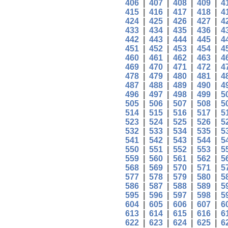
406
|
407
|
408
|
409
|
4
415
|
416
|
417
|
418
|
4
424
|
425
|
426
|
427
|
4
433
|
434
|
435
|
436
|
4
442
|
443
|
444
|
445
|
4
451
|
452
|
453
|
454
|
4
460
|
461
|
462
|
463
|
4
469
|
470
|
471
|
472
|
4
478
|
479
|
480
|
481
|
4
487
|
488
|
489
|
490
|
4
496
|
497
|
498
|
499
|
5
505
|
506
|
507
|
508
|
5
514
|
515
|
516
|
517
|
5
523
|
524
|
525
|
526
|
5
532
|
533
|
534
|
535
|
5
541
|
542
|
543
|
544
|
5
550
|
551
|
552
|
553
|
5
559
|
560
|
561
|
562
|
5
568
|
569
|
570
|
571
|
5
577
|
578
|
579
|
580
|
5
586
|
587
|
588
|
589
|
5
595
|
596
|
597
|
598
|
5
604
|
605
|
606
|
607
|
6
613
|
614
|
615
|
616
|
6
622
|
623
|
624
|
625
|
6