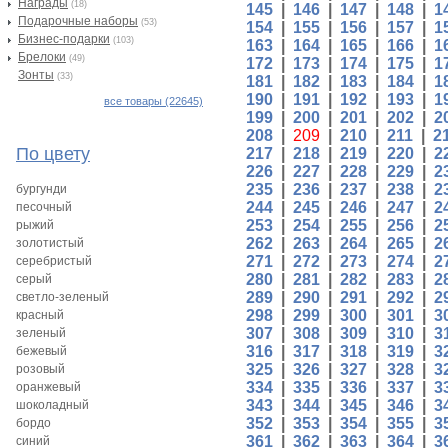
Награды
(18)
145
|
146
|
147
|
148
|
1
Подарочные наборы
(53)
154
|
155
|
156
|
157
|
1
Бизнес-подарки
(103)
163
|
164
|
165
|
166
|
1
Брелоки
(49)
172
|
173
|
174
|
175
|
1
Зонты
(33)
181
|
182
|
183
|
184
|
1
190
|
191
|
192
|
193
|
1
все товары (22645)
199
|
200
|
201
|
202
|
2
208
|
209
|
210
|
211
|
2
По цвету
217
|
218
|
219
|
220
|
2
226
|
227
|
228
|
229
|
2
235
|
236
|
237
|
238
|
2
бургунди
244
|
245
|
246
|
247
|
2
песочный
253
|
254
|
255
|
256
|
2
рыжий
262
|
263
|
264
|
265
|
2
золотистый
271
|
272
|
273
|
274
|
2
серебристый
280
|
281
|
282
|
283
|
2
серый
289
|
290
|
291
|
292
|
2
светло-зеленый
298
|
299
|
300
|
301
|
3
красный
307
|
308
|
309
|
310
|
3
зеленый
316
|
317
|
318
|
319
|
3
бежевый
325
|
326
|
327
|
328
|
3
розовый
334
|
335
|
336
|
337
|
3
оранжевый
343
|
344
|
345
|
346
|
3
шоколадный
352
|
353
|
354
|
355
|
3
бордо
361
|
362
|
363
|
364
|
3
синий