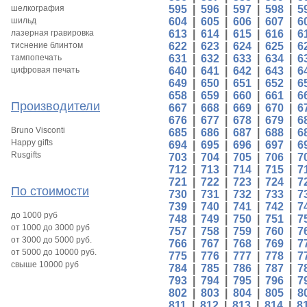
шелкография
595
|
596
|
597
|
598
|
5
шильд
604
|
605
|
606
|
607
|
6
лазерная гравировка
613
|
614
|
615
|
616
|
6
тиснение блинтом
622
|
623
|
624
|
625
|
6
тампопечать
631
|
632
|
633
|
634
|
6
цифровая печать
640
|
641
|
642
|
643
|
6
649
|
650
|
651
|
652
|
6
658
|
659
|
660
|
661
|
6
Производители
667
|
668
|
669
|
670
|
6
676
|
677
|
678
|
679
|
6
Bruno Visconti
685
|
686
|
687
|
688
|
6
Happy gifts
694
|
695
|
696
|
697
|
6
Rusgifts
703
|
704
|
705
|
706
|
7
712
|
713
|
714
|
715
|
7
721
|
722
|
723
|
724
|
7
По стоимости
730
|
731
|
732
|
733
|
7
739
|
740
|
741
|
742
|
7
до 1000 руб
748
|
749
|
750
|
751
|
7
от 1000 до 3000 руб
757
|
758
|
759
|
760
|
7
от 3000 до 5000 руб.
766
|
767
|
768
|
769
|
7
от 5000 до 10000 руб.
775
|
776
|
777
|
778
|
7
свыше 10000 руб
784
|
785
|
786
|
787
|
7
793
|
794
|
795
|
796
|
7
802
|
803
|
804
|
805
|
8
811
|
812
|
813
|
814
|
8