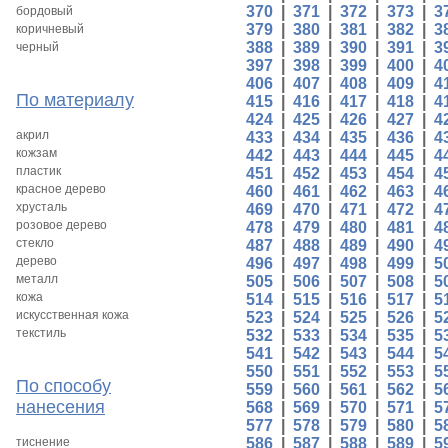
370
|
371
|
372
|
373
|
3
бордовый
379
|
380
|
381
|
382
|
3
коричневый
388
|
389
|
390
|
391
|
3
черный
397
|
398
|
399
|
400
|
4
406
|
407
|
408
|
409
|
4
По материалу
415
|
416
|
417
|
418
|
4
424
|
425
|
426
|
427
|
4
акрил
433
|
434
|
435
|
436
|
4
кожзам
442
|
443
|
444
|
445
|
4
пластик
451
|
452
|
453
|
454
|
4
красное дерево
460
|
461
|
462
|
463
|
4
хрусталь
469
|
470
|
471
|
472
|
4
розовое дерево
478
|
479
|
480
|
481
|
4
стекло
487
|
488
|
489
|
490
|
4
дерево
496
|
497
|
498
|
499
|
5
металл
505
|
506
|
507
|
508
|
5
кожа
514
|
515
|
516
|
517
|
5
искусственная кожа
523
|
524
|
525
|
526
|
5
текстиль
532
|
533
|
534
|
535
|
5
541
|
542
|
543
|
544
|
5
550
|
551
|
552
|
553
|
5
По способу
559
|
560
|
561
|
562
|
5
нанесения
568
|
569
|
570
|
571
|
5
577
|
578
|
579
|
580
|
5
тиснение
586
|
587
|
588
|
589
|
5