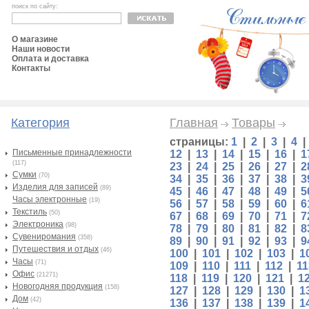
поиск по сайту:
О магазине
Наши новости
Оплата и доставка
Контакты
Категория
Главная
Товары
страницы:
1
|
2
|
3
|
4
Письменные принадлежности
12
|
13
|
14
|
15
|
16
|
1
(117)
23
|
24
|
25
|
26
|
27
|
2
Сумки
(70)
34
|
35
|
36
|
37
|
38
|
3
Изделия для записей
(89)
45
|
46
|
47
|
48
|
49
|
5
Часы электронные
(19)
56
|
57
|
58
|
59
|
60
|
6
Текстиль
(50)
67
|
68
|
69
|
70
|
71
|
7
Электроника
(98)
78
|
79
|
80
|
81
|
82
|
8
Сувениромания
(358)
89
|
90
|
91
|
92
|
93
|
9
Путешествия и отдых
(46)
100
|
101
|
102
|
103
|
1
Часы
(71)
109
|
110
|
111
|
112
|
11
Офис
(21271)
118
|
119
|
120
|
121
|
1
Новогодняя продукция
(158)
127
|
128
|
129
|
130
|
1
Дом
(42)
136
|
137
|
138
|
139
|
1