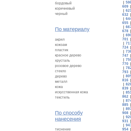
|
59
бордовый
609
коричневый
|
62
черный
632
|
64
655
|
66
По материалу
678
|
69
701
акрил
|
71
кожзам
724
пластик
|
73
красное дерево
747
|
75
хрусталь
770
розовое дерево
|
78
стекло
793
|
80
дерево
816
металл
|
82
кожа
839
искусственная кожа
|
85
862
текстиль
|
87
885
|
89
По способу
908
|
92
нанесения
931
|
94
тиснение
954