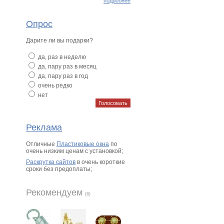
подробнее
Опрос
Дарите ли вы подарки?
да, раз в неделю
да, пару раз в месяц
да, пару раз в год
очень редко
нет
Реклама
Отличные
Пластиковые окна
по
очень низким ценам с установкой;
Раскрутка сайтов
в очень короткие
сроки без предоплаты;
Рекомендуем
(6)