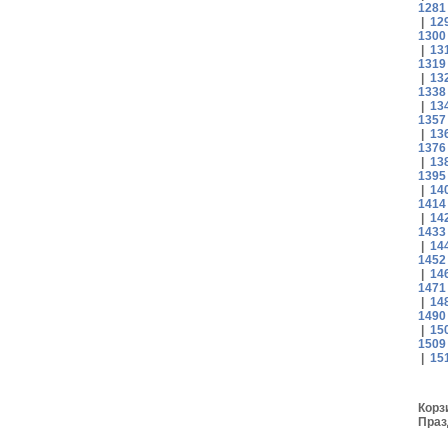
1281
|
12
1300
|
13
1319
|
13
1338
|
13
1357
|
13
1376
|
13
1395
|
14
1414
|
14
1433
|
14
1452
|
14
1471
|
14
1490
|
15
1509
|
15
Корз
Праз