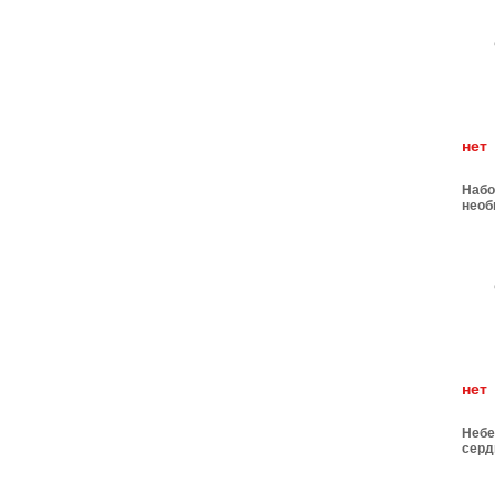
н
Набо
необ
н
Небе
серд