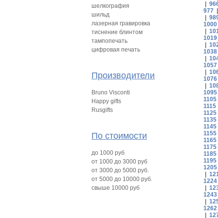
|
96
шелкография
977
шильд
|
98
лазерная гравировка
1000
|
10
тиснение блинтом
1019
тампопечать
|
10
цифровая печать
1038
|
10
1057
|
10
Производители
1076
|
10
Bruno Visconti
1095
1105
Happy gifts
1115
Rusgifts
1125
1135
1145
1155
По стоимости
1165
1175
до 1000 руб
1185
1195
от 1000 до 3000 руб
1205
от 3000 до 5000 руб.
|
12
от 5000 до 10000 руб.
1224
свыше 10000 руб
|
12
1243
|
12
1262
|
12