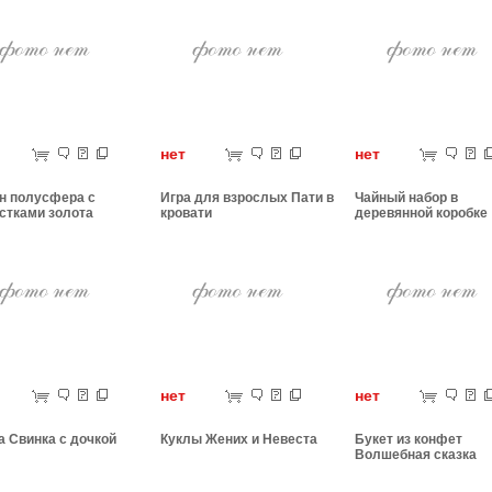
ет
нет
нет
н полусфера с
Игра для взрослых Пати в
Чайный набор в
стками золота
кровати
деревянной коробке
ет
нет
нет
а Свинка с дочкой
Куклы Жених и Невеста
Букет из конфет
Волшебная сказка