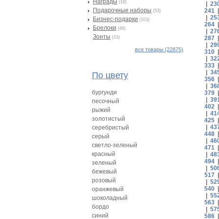
Награды
(18)
|
23
Подарочные наборы
241
(53)
|
25
Бизнес-подарки
(103)
264
Брелоки
(49)
|
27
Зонты
(33)
287
|
29
все товары (22875)
310
|
32
333
|
34
По цвету
356
|
36
бургунди
379
|
39
песочный
402
рыжий
|
41
золотистый
425
|
43
серебристый
448
серый
|
46
светло-зеленый
471
красный
|
48
494
зеленый
|
50
бежевый
517
розовый
|
52
540
оранжевый
|
55
шоколадный
563
бордо
|
57
синий
586