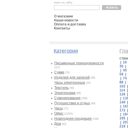
поиск по сайту:
О магазине
Наши новости
Оплата и доставка
Контакты
Категория
Гла
стра
|
16
Письменные принадлежности
30
|
(117)
|
45
Сумки
(70)
59
|
Изделия для записей
(89)
|
74
88
|
Часы электронные
(19)
102
Текстиль
(50)
114
Электроника
(98)
126
Сувениромания
|
13
(358)
149
Путешествия и отдых
(46)
|
16
Часы
(71)
172
Офис
(21501)
|
18
195
Новогодняя продукция
(158)
|
20
Дом
(42)
218