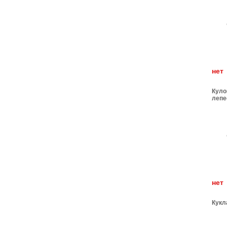
н
Куло
лепе
н
Кукл