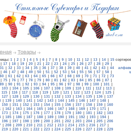
вная
Товары
ницы:
1
|
2
|
3
|
4
|
5
|
6
|
7
|
8
|
9
|
10
|
11
|
12
|
13
|
14
|
15
сортиро
|
17
|
18
|
19
|
20
|
21
|
22
|
23
|
24
|
25
|
26
|
27
|
28
|
29
|
31
|
32
|
33
|
34
|
35
|
36
|
37
|
38
|
39
|
40
|
41
|
42
|
43
|
44
алфав
|
46
|
47
|
48
|
49
|
50
|
51
|
52
|
53
|
54
|
55
|
56
|
57
|
58
|
60
|
61
|
62
|
63
|
64
|
65
|
66
|
67
|
68
|
69
|
70
|
71
|
72
|
73
|
75
|
76
|
77
|
78
|
79
|
80
|
81
|
82
|
83
|
84
|
85
|
86
|
87
|
89
|
90
|
91
|
92
|
93
|
94
|
95
|
96
|
97
|
98
|
99
|
100
|
101
|
|
103
|
104
|
105
|
106
|
107
|
108
|
109
|
110
|
111
|
112
|
113
|
|
115
|
116
|
117
|
118
|
119
|
120
|
121
|
122
|
123
|
124
|
125
|
|
127
|
128
|
129
|
130
|
131
|
132
|
133
|
134
|
135
|
136
|
137
8
|
139
|
140
|
141
|
142
|
143
|
144
|
145
|
146
|
147
|
148
|
|
150
|
151
|
152
|
153
|
154
|
155
|
156
|
157
|
158
|
159
|
160
1
|
162
|
163
|
164
|
165
|
166
|
167
|
168
|
169
|
170
|
171
|
|
173
|
174
|
175
|
176
|
177
|
178
|
179
|
180
|
181
|
182
|
183
4
|
185
|
186
|
187
|
188
|
189
|
190
|
191
|
192
|
193
|
194
|
|
196
|
197
|
198
|
199
|
200
|
201
|
202
|
203
|
204
|
205
|
206
7
|
208
|
209
|
210
|
211
|
212
|
213
|
214
|
215
|
216
|
217
|
|
219
|
220
|
221
|
222
|
223
|
224
|
225
|
226
|
227
|
228
|
229