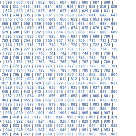
8
|
599
|
600
|
601
|
602
|
603
|
604
|
605
|
606
|
607
|
608
|
|
610
|
611
|
612
|
613
|
614
|
615
|
616
|
617
|
618
|
619
|
620
1
|
622
|
623
|
624
|
625
|
626
|
627
|
628
|
629
|
630
|
631
|
|
633
|
634
|
635
|
636
|
637
|
638
|
639
|
640
|
641
|
642
|
643
4
|
645
|
646
|
647
|
648
|
649
|
650
|
651
|
652
|
653
|
654
|
|
656
|
657
|
658
|
659
|
660
|
661
|
662
|
663
|
664
|
665
|
666
7
|
668
|
669
|
670
|
671
|
672
|
673
|
674
|
675
|
676
|
677
|
|
679
|
680
|
681
|
682
|
683
|
684
|
685
|
686
|
687
|
688
|
689
0
|
691
|
692
|
693
|
694
|
695
|
696
|
697
|
698
|
699
|
700
|
|
702
|
703
|
704
|
705
|
706
|
707
|
708
|
709
|
710
|
711
|
712
3
|
714
|
715
|
716
|
717
|
718
|
719
|
720
|
721
|
722
|
723
|
|
725
|
726
|
727
|
728
|
729
|
730
|
731
|
732
|
733
|
734
|
735
6
|
737
|
738
|
739
|
740
|
741
|
742
|
743
|
744
|
745
|
746
|
|
748
|
749
|
750
|
751
|
752
|
753
|
754
|
755
|
756
|
757
|
758
9
|
760
|
761
|
762
|
763
|
764
|
765
|
766
|
767
|
768
|
769
|
|
771
|
772
|
773
|
774
|
775
|
776
|
777
|
778
|
779
|
780
|
781
2
|
783
|
784
|
785
|
786
|
787
|
788
|
789
|
790
|
791
|
792
|
|
794
|
795
|
796
|
797
|
798
|
799
|
800
|
801
|
802
|
803
|
804
5
|
806
|
807
|
808
|
809
|
810
|
811
|
812
|
813
|
814
|
815
|
|
817
|
818
|
819
|
820
|
821
|
822
|
823
|
824
|
825
|
826
|
827
8
|
829
|
830
|
831
|
832
|
833
|
834
|
835
|
836
|
837
|
838
|
|
840
|
841
|
842
|
843
|
844
|
845
|
846
|
847
|
848
|
849
|
850
1
|
852
|
853
|
854
|
855
|
856
|
857
|
858
|
859
|
860
|
861
|
|
863
|
864
|
865
|
866
|
867
|
868
|
869
|
870
|
871
|
872
|
873
4
|
875
|
876
|
877
|
878
|
879
|
880
|
881
|
882
|
883
|
884
|
|
886
|
887
|
888
|
889
|
890
|
891
|
892
|
893
|
894
|
895
|
896
7
|
898
|
899
|
900
|
901
|
902
|
903
|
904
|
905
|
906
|
907
|
|
909
|
910
|
911
|
912
|
913
|
914
|
915
|
916
|
917
|
918
|
919
0
|
921
|
922
|
923
|
924
|
925
|
926
|
927
|
928
|
929
|
930
|
|
932
|
933
|
934
|
935
|
936
|
937
|
938
|
939
|
940
|
941
|
942
3
|
944
|
945
|
946
|
947
|
948
|
949
|
950
|
951
|
952
|
953
|
|
955
|
956
|
957
|
958
|
959
|
960
|
961
|
962
|
963
|
964
|
965