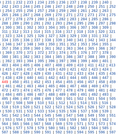
0
|
231
|
232
|
233
|
234
|
235
|
236
|
237
|
238
|
239
|
240
|
|
242
|
243
|
244
|
245
|
246
|
247
|
248
|
249
|
250
|
251
|
252
3
|
254
|
255
|
256
|
257
|
258
|
259
|
260
|
261
|
262
|
263
|
|
265
|
266
|
267
|
268
|
269
|
270
|
271
|
272
|
273
|
274
|
275
6
|
277
|
278
|
279
|
280
|
281
|
282
|
283
|
284
|
285
|
286
|
|
288
|
289
|
290
|
291
|
292
|
293
|
294
|
295
|
296
|
297
|
298
9
|
300
|
301
|
302
|
303
|
304
|
305
|
306
|
307
|
308
|
309
|
|
311
|
312
|
313
|
314
|
315
|
316
|
317
|
318
|
319
|
320
|
321
2
|
323
|
324
|
325
|
326
|
327
|
328
|
329
|
330
|
331
|
332
|
|
334
|
335
|
336
|
337
|
338
|
339
|
340
|
341
|
342
|
343
|
344
5
|
346
|
347
|
348
|
349
|
350
|
351
|
352
|
353
|
354
|
355
|
|
357
|
358
|
359
|
360
|
361
|
362
|
363
|
364
|
365
|
366
|
367
8
|
369
|
370
|
371
|
372
|
373
|
374
|
375
|
376
|
377
|
378
|
|
380
|
381
|
382
|
383
|
384
|
385
|
386
|
387
|
388
|
389
|
390
1
|
392
|
393
|
394
|
395
|
396
|
397
|
398
|
399
|
400
|
401
|
|
403
|
404
|
405
|
406
|
407
|
408
|
409
|
410
|
411
|
412
|
413
4
|
415
|
416
|
417
|
418
|
419
|
420
|
421
|
422
|
423
|
424
|
|
426
|
427
|
428
|
429
|
430
|
431
|
432
|
433
|
434
|
435
|
436
7
|
438
|
439
|
440
|
441
|
442
|
443
|
444
|
445
|
446
|
447
|
|
449
|
450
|
451
|
452
|
453
|
454
|
455
|
456
|
457
|
458
|
459
0
|
461
|
462
|
463
|
464
|
465
|
466
|
467
|
468
|
469
|
470
|
|
472
|
473
|
474
|
475
|
476
|
477
|
478
|
479
|
480
|
481
|
482
3
|
484
|
485
|
486
|
487
|
488
|
489
|
490
|
491
|
492
|
493
|
|
495
|
496
|
497
|
498
|
499
|
500
|
501
|
502
|
503
|
504
|
505
6
|
507
|
508
|
509
|
510
|
511
|
512
|
513
|
514
|
515
|
516
|
|
518
|
519
|
520
|
521
|
522
|
523
|
524
|
525
|
526
|
527
|
528
9
|
530
|
531
|
532
|
533
|
534
|
535
|
536
|
537
|
538
|
539
|
|
541
|
542
|
543
|
544
|
545
|
546
|
547
|
548
|
549
|
550
|
551
2
|
553
|
554
|
555
|
556
|
557
|
558
|
559
|
560
|
561
|
562
|
|
564
|
565
|
566
|
567
|
568
|
569
|
570
|
571
|
572
|
573
|
574
5
|
576
|
577
|
578
|
579
|
580
|
581
|
582
|
583
|
584
|
585
|
|
587
|
588
|
589
|
590
|
591
|
592
|
593
|
594
|
595
|
596
|
597