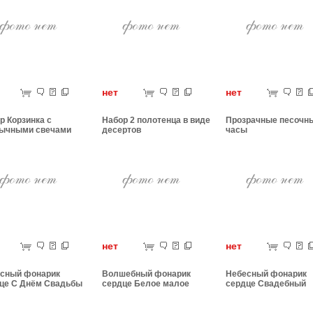
ет
нет
нет
р Корзинка с
Набор 2 полотенца в виде
Прозрачные песочн
ычными свечами
десертов
часы
ет
нет
нет
сный фонарик
Волшебный фонарик
Небесный фонарик
це С Днём Свадьбы
сердце Белое малое
сердце Свадебный