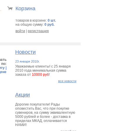
Корзина
товаров в корзине:
0 шт.
на общую сумму:
0 руб.
войти
|
регистрация
Новости
вать
23 января 2010г.
по:
Уважаемые клиенты! с 25 января
иту
|
2010 года минимальная сумма
цене
заказа от
10000 руб
!
все новости
Акции
Дорогие покупатели! Рады
оповестить Вас, что при покупке
сувениров, на сумму эквивалентную
5000 рублей и более - доставка в
приделах МКАД, оплачивается
НАМИ!