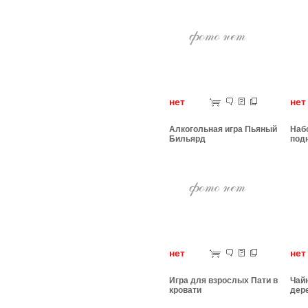
нет
н
Алкогольная игра Пьяный
Наб
Бильярд
под
нет
н
Игра для взрослых Пати в
Чай
кровати
дер