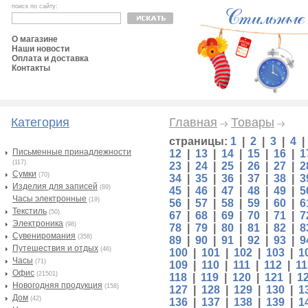
поиск по сайту:
О магазине
Наши новости
Оплата и доставка
Контакты
Категория
Главная
Товары
страницы:
1
|
2
|
3
|
4
Письменные принадлежности
12
|
13
|
14
|
15
|
16
|
1
(117)
23
|
24
|
25
|
26
|
27
|
2
Сумки
(70)
34
|
35
|
36
|
37
|
38
|
3
Изделия для записей
(89)
45
|
46
|
47
|
48
|
49
|
5
Часы электронные
(19)
56
|
57
|
58
|
59
|
60
|
6
Текстиль
(50)
67
|
68
|
69
|
70
|
71
|
7
Электроника
(98)
78
|
79
|
80
|
81
|
82
|
8
Сувениромания
(358)
89
|
90
|
91
|
92
|
93
|
9
Путешествия и отдых
(46)
100
|
101
|
102
|
103
|
1
Часы
(71)
109
|
110
|
111
|
112
|
11
Офис
(21501)
118
|
119
|
120
|
121
|
1
Новогодняя продукция
(158)
127
|
128
|
129
|
130
|
1
Дом
(42)
136
|
137
|
138
|
139
|
1