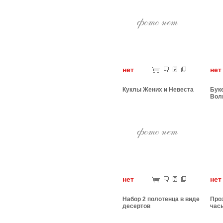
нет
н
Куклы Жених и Невеста
Бук
Вол
нет
н
Набор 2 полотенца в виде
Про
десертов
час