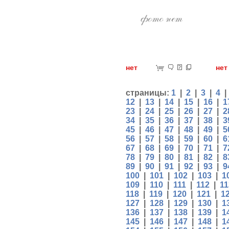
нет
н
страницы:
1
|
2
|
3
|
4
12
|
13
|
14
|
15
|
16
|
1
23
|
24
|
25
|
26
|
27
|
2
34
|
35
|
36
|
37
|
38
|
3
45
|
46
|
47
|
48
|
49
|
5
56
|
57
|
58
|
59
|
60
|
6
67
|
68
|
69
|
70
|
71
|
7
78
|
79
|
80
|
81
|
82
|
8
89
|
90
|
91
|
92
|
93
|
9
100
|
101
|
102
|
103
|
1
109
|
110
|
111
|
112
|
11
118
|
119
|
120
|
121
|
1
127
|
128
|
129
|
130
|
1
136
|
137
|
138
|
139
|
1
145
|
146
|
147
|
148
|
1