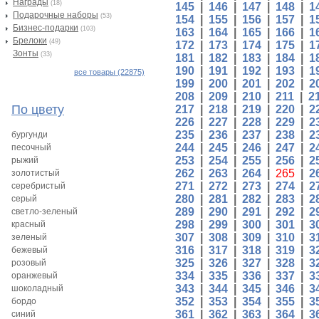
Награды
(18)
145
|
146
|
147
|
148
|
1
Подарочные наборы
(53)
154
|
155
|
156
|
157
|
1
Бизнес-подарки
(103)
163
|
164
|
165
|
166
|
1
Брелоки
(49)
172
|
173
|
174
|
175
|
1
Зонты
(33)
181
|
182
|
183
|
184
|
1
190
|
191
|
192
|
193
|
1
все товары (22875)
199
|
200
|
201
|
202
|
2
208
|
209
|
210
|
211
|
2
По цвету
217
|
218
|
219
|
220
|
2
226
|
227
|
228
|
229
|
2
235
|
236
|
237
|
238
|
2
бургунди
244
|
245
|
246
|
247
|
2
песочный
253
|
254
|
255
|
256
|
2
рыжий
262
|
263
|
264
|
265
|
2
золотистый
271
|
272
|
273
|
274
|
2
серебристый
280
|
281
|
282
|
283
|
2
серый
289
|
290
|
291
|
292
|
2
светло-зеленый
298
|
299
|
300
|
301
|
3
красный
307
|
308
|
309
|
310
|
3
зеленый
316
|
317
|
318
|
319
|
3
бежевый
325
|
326
|
327
|
328
|
3
розовый
334
|
335
|
336
|
337
|
3
оранжевый
343
|
344
|
345
|
346
|
3
шоколадный
352
|
353
|
354
|
355
|
3
бордо
361
|
362
|
363
|
364
|
3
синий