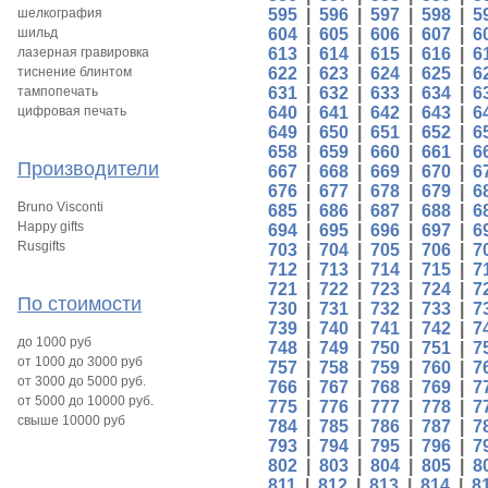
шелкография
595
|
596
|
597
|
598
|
5
шильд
604
|
605
|
606
|
607
|
6
лазерная гравировка
613
|
614
|
615
|
616
|
6
тиснение блинтом
622
|
623
|
624
|
625
|
6
тампопечать
631
|
632
|
633
|
634
|
6
цифровая печать
640
|
641
|
642
|
643
|
6
649
|
650
|
651
|
652
|
6
658
|
659
|
660
|
661
|
6
Производители
667
|
668
|
669
|
670
|
6
676
|
677
|
678
|
679
|
6
Bruno Visconti
685
|
686
|
687
|
688
|
6
Happy gifts
694
|
695
|
696
|
697
|
6
Rusgifts
703
|
704
|
705
|
706
|
7
712
|
713
|
714
|
715
|
7
721
|
722
|
723
|
724
|
7
По стоимости
730
|
731
|
732
|
733
|
7
739
|
740
|
741
|
742
|
7
до 1000 руб
748
|
749
|
750
|
751
|
7
от 1000 до 3000 руб
757
|
758
|
759
|
760
|
7
от 3000 до 5000 руб.
766
|
767
|
768
|
769
|
7
от 5000 до 10000 руб.
775
|
776
|
777
|
778
|
7
свыше 10000 руб
784
|
785
|
786
|
787
|
7
793
|
794
|
795
|
796
|
7
802
|
803
|
804
|
805
|
8
811
|
812
|
813
|
814
|
8