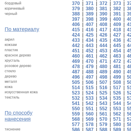
370
|
371
|
372
|
373
|
3
бордовый
379
|
380
|
381
|
382
|
3
коричневый
388
|
389
|
390
|
391
|
3
черный
397
|
398
|
399
|
400
|
4
406
|
407
|
408
|
409
|
4
По материалу
415
|
416
|
417
|
418
|
4
424
|
425
|
426
|
427
|
4
акрил
433
|
434
|
435
|
436
|
4
кожзам
442
|
443
|
444
|
445
|
4
пластик
451
|
452
|
453
|
454
|
4
красное дерево
460
|
461
|
462
|
463
|
4
хрусталь
469
|
470
|
471
|
472
|
4
розовое дерево
478
|
479
|
480
|
481
|
4
стекло
487
|
488
|
489
|
490
|
4
дерево
496
|
497
|
498
|
499
|
5
металл
505
|
506
|
507
|
508
|
5
кожа
514
|
515
|
516
|
517
|
5
искусственная кожа
523
|
524
|
525
|
526
|
5
текстиль
532
|
533
|
534
|
535
|
5
541
|
542
|
543
|
544
|
5
550
|
551
|
552
|
553
|
5
По способу
559
|
560
|
561
|
562
|
5
нанесения
568
|
569
|
570
|
571
|
5
577
|
578
|
579
|
580
|
5
тиснение
586
|
587
|
588
|
589
|
5