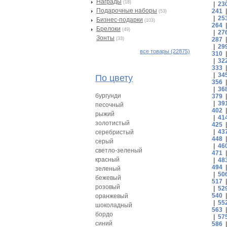
Награды
(18)
|
23
Подарочные наборы
241
(53)
|
25
Бизнес-подарки
(103)
264
Брелоки
(49)
|
27
Зонты
(33)
287
|
29
все товары (22875)
310
|
32
333
|
34
По цвету
356
|
36
бургунди
379
|
39
песочный
402
рыжий
|
41
золотистый
425
|
43
серебристый
448
серый
|
46
светло-зеленый
471
красный
|
48
494
зеленый
|
50
бежевый
517
розовый
|
52
540
оранжевый
|
55
шоколадный
563
бордо
|
57
синий
586