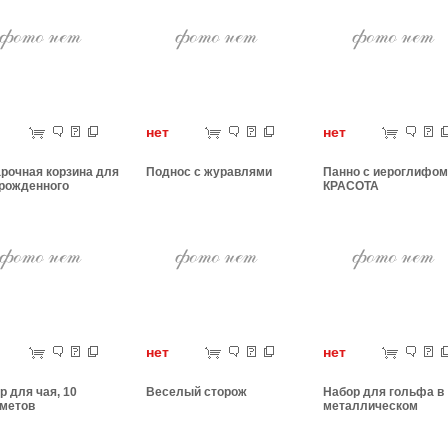
ет
нет
нет
рочная корзина для
Поднос с журавлями
Панно с иероглифом
рожденного
КРАСОТА
ет
нет
нет
р для чая, 10
Веселый сторож
Набор для гольфа в
метов
металлическом
чемоданчике