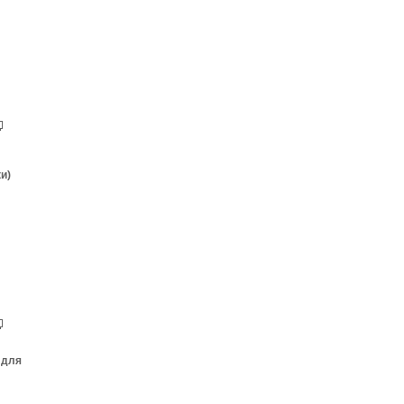
и)
 для