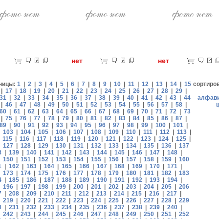
ет
нет
нет
ницы:
1
|
2
|
3
|
4
|
5
|
6
|
7
|
8
|
9
|
10
|
11
|
12
|
13
|
14
|
15
сортиро
|
17
|
18
|
19
|
20
|
21
|
22
|
23
|
24
|
25
|
26
|
27
|
28
|
29
|
31
|
32
|
33
|
34
|
35
|
36
|
37
|
38
|
39
|
40
|
41
|
42
|
43
|
44
алфав
|
46
|
47
|
48
|
49
|
50
|
51
|
52
|
53
|
54
|
55
|
56
|
57
|
58
|
60
|
61
|
62
|
63
|
64
|
65
|
66
|
67
|
68
|
69
|
70
|
71
|
72
|
73
|
75
|
76
|
77
|
78
|
79
|
80
|
81
|
82
|
83
|
84
|
85
|
86
|
87
|
89
|
90
|
91
|
92
|
93
|
94
|
95
|
96
|
97
|
98
|
99
|
100
|
101
|
|
103
|
104
|
105
|
106
|
107
|
108
|
109
|
110
|
111
|
112
|
113
|
|
115
|
116
|
117
|
118
|
119
|
120
|
121
|
122
|
123
|
124
|
125
|
|
127
|
128
|
129
|
130
|
131
|
132
|
133
|
134
|
135
|
136
|
137
8
|
139
|
140
|
141
|
142
|
143
|
144
|
145
|
146
|
147
|
148
|
|
150
|
151
|
152
|
153
|
154
|
155
|
156
|
157
|
158
|
159
|
160
1
|
162
|
163
|
164
|
165
|
166
|
167
|
168
|
169
|
170
|
171
|
|
173
|
174
|
175
|
176
|
177
|
178
|
179
|
180
|
181
|
182
|
183
4
|
185
|
186
|
187
|
188
|
189
|
190
|
191
|
192
|
193
|
194
|
|
196
|
197
|
198
|
199
|
200
|
201
|
202
|
203
|
204
|
205
|
206
7
|
208
|
209
|
210
|
211
|
212
|
213
|
214
|
215
|
216
|
217
|
|
219
|
220
|
221
|
222
|
223
|
224
|
225
|
226
|
227
|
228
|
229
0
|
231
|
232
|
233
|
234
|
235
|
236
|
237
|
238
|
239
|
240
|
|
242
|
243
|
244
|
245
|
246
|
247
|
248
|
249
|
250
|
251
|
252