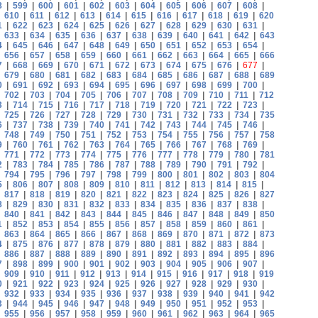
8
|
599
|
600
|
601
|
602
|
603
|
604
|
605
|
606
|
607
|
608
|
|
610
|
611
|
612
|
613
|
614
|
615
|
616
|
617
|
618
|
619
|
620
1
|
622
|
623
|
624
|
625
|
626
|
627
|
628
|
629
|
630
|
631
|
|
633
|
634
|
635
|
636
|
637
|
638
|
639
|
640
|
641
|
642
|
643
4
|
645
|
646
|
647
|
648
|
649
|
650
|
651
|
652
|
653
|
654
|
|
656
|
657
|
658
|
659
|
660
|
661
|
662
|
663
|
664
|
665
|
666
7
|
668
|
669
|
670
|
671
|
672
|
673
|
674
|
675
|
676
|
677
|
|
679
|
680
|
681
|
682
|
683
|
684
|
685
|
686
|
687
|
688
|
689
0
|
691
|
692
|
693
|
694
|
695
|
696
|
697
|
698
|
699
|
700
|
|
702
|
703
|
704
|
705
|
706
|
707
|
708
|
709
|
710
|
711
|
712
3
|
714
|
715
|
716
|
717
|
718
|
719
|
720
|
721
|
722
|
723
|
|
725
|
726
|
727
|
728
|
729
|
730
|
731
|
732
|
733
|
734
|
735
6
|
737
|
738
|
739
|
740
|
741
|
742
|
743
|
744
|
745
|
746
|
|
748
|
749
|
750
|
751
|
752
|
753
|
754
|
755
|
756
|
757
|
758
9
|
760
|
761
|
762
|
763
|
764
|
765
|
766
|
767
|
768
|
769
|
|
771
|
772
|
773
|
774
|
775
|
776
|
777
|
778
|
779
|
780
|
781
2
|
783
|
784
|
785
|
786
|
787
|
788
|
789
|
790
|
791
|
792
|
|
794
|
795
|
796
|
797
|
798
|
799
|
800
|
801
|
802
|
803
|
804
5
|
806
|
807
|
808
|
809
|
810
|
811
|
812
|
813
|
814
|
815
|
|
817
|
818
|
819
|
820
|
821
|
822
|
823
|
824
|
825
|
826
|
827
8
|
829
|
830
|
831
|
832
|
833
|
834
|
835
|
836
|
837
|
838
|
|
840
|
841
|
842
|
843
|
844
|
845
|
846
|
847
|
848
|
849
|
850
1
|
852
|
853
|
854
|
855
|
856
|
857
|
858
|
859
|
860
|
861
|
|
863
|
864
|
865
|
866
|
867
|
868
|
869
|
870
|
871
|
872
|
873
4
|
875
|
876
|
877
|
878
|
879
|
880
|
881
|
882
|
883
|
884
|
|
886
|
887
|
888
|
889
|
890
|
891
|
892
|
893
|
894
|
895
|
896
7
|
898
|
899
|
900
|
901
|
902
|
903
|
904
|
905
|
906
|
907
|
|
909
|
910
|
911
|
912
|
913
|
914
|
915
|
916
|
917
|
918
|
919
0
|
921
|
922
|
923
|
924
|
925
|
926
|
927
|
928
|
929
|
930
|
|
932
|
933
|
934
|
935
|
936
|
937
|
938
|
939
|
940
|
941
|
942
3
|
944
|
945
|
946
|
947
|
948
|
949
|
950
|
951
|
952
|
953
|
|
955
|
956
|
957
|
958
|
959
|
960
|
961
|
962
|
963
|
964
|
965