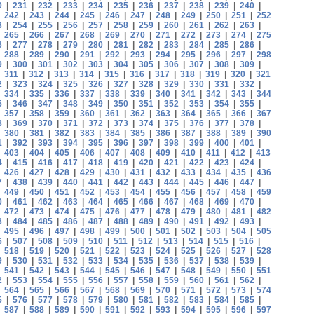
0
|
231
|
232
|
233
|
234
|
235
|
236
|
237
|
238
|
239
|
240
|
|
242
|
243
|
244
|
245
|
246
|
247
|
248
|
249
|
250
|
251
|
252
3
|
254
|
255
|
256
|
257
|
258
|
259
|
260
|
261
|
262
|
263
|
|
265
|
266
|
267
|
268
|
269
|
270
|
271
|
272
|
273
|
274
|
275
6
|
277
|
278
|
279
|
280
|
281
|
282
|
283
|
284
|
285
|
286
|
|
288
|
289
|
290
|
291
|
292
|
293
|
294
|
295
|
296
|
297
|
298
9
|
300
|
301
|
302
|
303
|
304
|
305
|
306
|
307
|
308
|
309
|
|
311
|
312
|
313
|
314
|
315
|
316
|
317
|
318
|
319
|
320
|
321
2
|
323
|
324
|
325
|
326
|
327
|
328
|
329
|
330
|
331
|
332
|
|
334
|
335
|
336
|
337
|
338
|
339
|
340
|
341
|
342
|
343
|
344
5
|
346
|
347
|
348
|
349
|
350
|
351
|
352
|
353
|
354
|
355
|
|
357
|
358
|
359
|
360
|
361
|
362
|
363
|
364
|
365
|
366
|
367
8
|
369
|
370
|
371
|
372
|
373
|
374
|
375
|
376
|
377
|
378
|
|
380
|
381
|
382
|
383
|
384
|
385
|
386
|
387
|
388
|
389
|
390
1
|
392
|
393
|
394
|
395
|
396
|
397
|
398
|
399
|
400
|
401
|
|
403
|
404
|
405
|
406
|
407
|
408
|
409
|
410
|
411
|
412
|
413
4
|
415
|
416
|
417
|
418
|
419
|
420
|
421
|
422
|
423
|
424
|
|
426
|
427
|
428
|
429
|
430
|
431
|
432
|
433
|
434
|
435
|
436
7
|
438
|
439
|
440
|
441
|
442
|
443
|
444
|
445
|
446
|
447
|
|
449
|
450
|
451
|
452
|
453
|
454
|
455
|
456
|
457
|
458
|
459
0
|
461
|
462
|
463
|
464
|
465
|
466
|
467
|
468
|
469
|
470
|
|
472
|
473
|
474
|
475
|
476
|
477
|
478
|
479
|
480
|
481
|
482
3
|
484
|
485
|
486
|
487
|
488
|
489
|
490
|
491
|
492
|
493
|
|
495
|
496
|
497
|
498
|
499
|
500
|
501
|
502
|
503
|
504
|
505
6
|
507
|
508
|
509
|
510
|
511
|
512
|
513
|
514
|
515
|
516
|
|
518
|
519
|
520
|
521
|
522
|
523
|
524
|
525
|
526
|
527
|
528
9
|
530
|
531
|
532
|
533
|
534
|
535
|
536
|
537
|
538
|
539
|
|
541
|
542
|
543
|
544
|
545
|
546
|
547
|
548
|
549
|
550
|
551
2
|
553
|
554
|
555
|
556
|
557
|
558
|
559
|
560
|
561
|
562
|
|
564
|
565
|
566
|
567
|
568
|
569
|
570
|
571
|
572
|
573
|
574
5
|
576
|
577
|
578
|
579
|
580
|
581
|
582
|
583
|
584
|
585
|
|
587
|
588
|
589
|
590
|
591
|
592
|
593
|
594
|
595
|
596
|
597