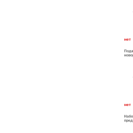
н
Пода
ново
н
Набо
пред