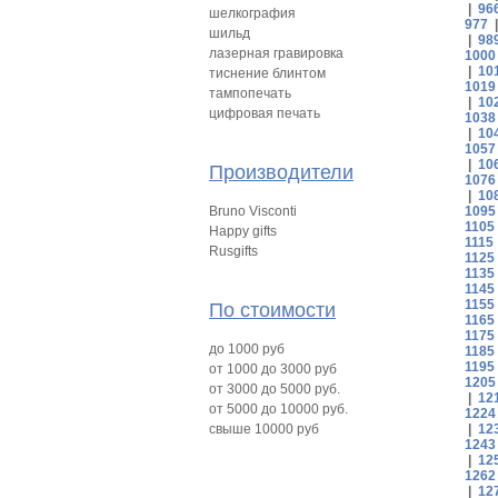
|
96
шелкография
977
шильд
|
98
лазерная гравировка
1000
|
10
тиснение блинтом
1019
тампопечать
|
10
цифровая печать
1038
|
10
1057
|
10
Производители
1076
|
10
Bruno Visconti
1095
1105
Happy gifts
1115
Rusgifts
1125
1135
1145
1155
По стоимости
1165
1175
до 1000 руб
1185
1195
от 1000 до 3000 руб
1205
от 3000 до 5000 руб.
|
12
от 5000 до 10000 руб.
1224
свыше 10000 руб
|
12
1243
|
12
1262
|
12