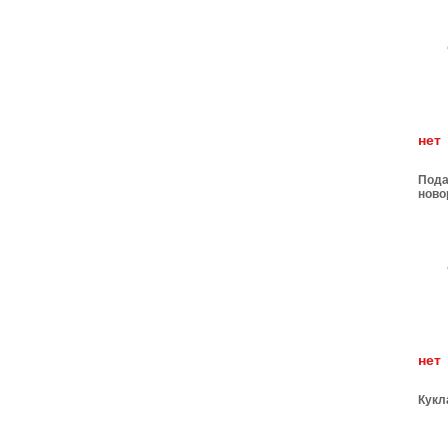
н
Пода
ново
н
Кукл