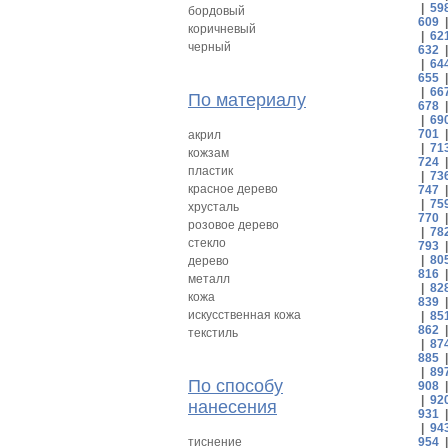
|
59
бордовый
609
коричневый
|
62
черный
632
|
64
655
|
66
По материалу
678
|
69
701
акрил
|
71
кожзам
724
пластик
|
73
красное дерево
747
|
75
хрусталь
770
розовое дерево
|
78
стекло
793
|
80
дерево
816
металл
|
82
кожа
839
искусственная кожа
|
85
862
текстиль
|
87
885
|
89
По способу
908
|
92
нанесения
931
|
94
тиснение
954