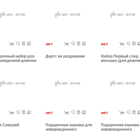
ет
нет
нет
рочный набор для
Дартс на раздевание
Набор Первый след
рожденной девочки
малыша (для девочк
ет
нет
нет
а Самурай
Подарочная корзина для
Подарочная корзина
новорожденного
новорожденного