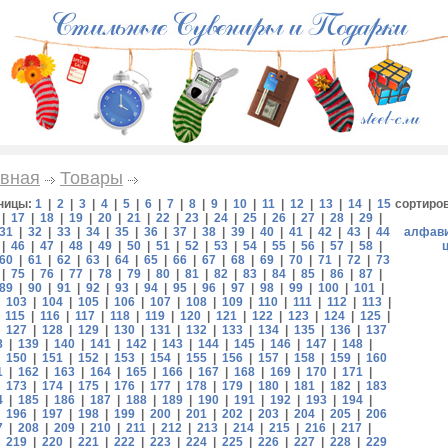
вная
Товары
ницы:
1
|
2
|
3
|
4
|
5
|
6
|
7
|
8
|
9
|
10
|
11
|
12
|
13
|
14
|
15
сортиро
|
17
|
18
|
19
|
20
|
21
|
22
|
23
|
24
|
25
|
26
|
27
|
28
|
29
|
31
|
32
|
33
|
34
|
35
|
36
|
37
|
38
|
39
|
40
|
41
|
42
|
43
|
44
алфав
|
46
|
47
|
48
|
49
|
50
|
51
|
52
|
53
|
54
|
55
|
56
|
57
|
58
|
60
|
61
|
62
|
63
|
64
|
65
|
66
|
67
|
68
|
69
|
70
|
71
|
72
|
73
|
75
|
76
|
77
|
78
|
79
|
80
|
81
|
82
|
83
|
84
|
85
|
86
|
87
|
89
|
90
|
91
|
92
|
93
|
94
|
95
|
96
|
97
|
98
|
99
|
100
|
101
|
|
103
|
104
|
105
|
106
|
107
|
108
|
109
|
110
|
111
|
112
|
113
|
|
115
|
116
|
117
|
118
|
119
|
120
|
121
|
122
|
123
|
124
|
125
|
|
127
|
128
|
129
|
130
|
131
|
132
|
133
|
134
|
135
|
136
|
137
8
|
139
|
140
|
141
|
142
|
143
|
144
|
145
|
146
|
147
|
148
|
|
150
|
151
|
152
|
153
|
154
|
155
|
156
|
157
|
158
|
159
|
160
1
|
162
|
163
|
164
|
165
|
166
|
167
|
168
|
169
|
170
|
171
|
|
173
|
174
|
175
|
176
|
177
|
178
|
179
|
180
|
181
|
182
|
183
4
|
185
|
186
|
187
|
188
|
189
|
190
|
191
|
192
|
193
|
194
|
|
196
|
197
|
198
|
199
|
200
|
201
|
202
|
203
|
204
|
205
|
206
7
|
208
|
209
|
210
|
211
|
212
|
213
|
214
|
215
|
216
|
217
|
|
219
|
220
|
221
|
222
|
223
|
224
|
225
|
226
|
227
|
228
|
229