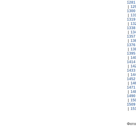
1281
|
12
1300
|
13
1319
|
13
1338
|
13
1357
|
13
1376
|
13
1395
|
14
1414
|
14
1433
|
14
1452
|
14
1471
|
14
1490
|
15
1509
|
15
Фото