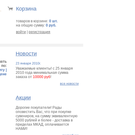
Корзина
товаров в корзине:
0 шт.
на общую сумму:
0 руб.
войти
|
регистрация
Новости
вать
23 января 2010г.
по:
Уважаемые клиенты! с 25 января
иту
|
2010 года минимальная сумма
цене
заказа от
10000 руб
!
все новости
Акции
Дорогие покупатели! Рады
оповестить Вас, что при покупке
сувениров, на сумму эквивалентную
5000 рублей и более - доставка в
приделах МКАД, оплачивается
НАМИ!