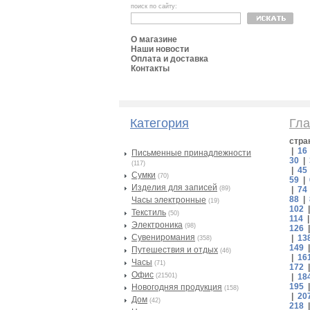
поиск по сайту:
О магазине
Наши новости
Оплата и доставка
Контакты
Категория
Гла
стра
|
16
Письменные принадлежности
30
|
(117)
|
45
Сумки
(70)
59
|
Изделия для записей
(89)
|
74
88
|
Часы электронные
(19)
102
Текстиль
(50)
114
Электроника
(98)
126
Сувениромания
|
13
(358)
149
Путешествия и отдых
(46)
|
16
Часы
(71)
172
Офис
(21501)
|
18
195
Новогодняя продукция
(158)
|
20
Дом
(42)
218