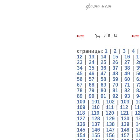
нет
н
страницы:
1
|
2
|
3
|
4
12
|
13
|
14
|
15
|
16
|
1
23
|
24
|
25
|
26
|
27
|
2
34
|
35
|
36
|
37
|
38
|
3
45
|
46
|
47
|
48
|
49
|
5
56
|
57
|
58
|
59
|
60
|
6
67
|
68
|
69
|
70
|
71
|
7
78
|
79
|
80
|
81
|
82
|
8
89
|
90
|
91
|
92
|
93
|
9
100
|
101
|
102
|
103
|
1
109
|
110
|
111
|
112
|
11
118
|
119
|
120
|
121
|
1
127
|
128
|
129
|
130
|
1
136
|
137
|
138
|
139
|
1
145
|
146
|
147
|
148
|
1
154
|
155
|
156
|
157
|
1