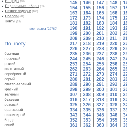
Награды
(18)
145
|
146
|
147
|
148
|
1
Подарочные наборы
(53)
154
|
155
|
156
|
157
|
1
Бизнес-подарки
(103)
163
|
164
|
165
|
166
|
1
Брелоки
(49)
172
|
173
|
174
|
175
|
1
Зонты
(33)
181
|
182
|
183
|
184
|
1
190
|
191
|
192
|
193
|
1
все товары (22760)
199
|
200
|
201
|
202
|
2
208
|
209
|
210
|
211
|
2
По цвету
217
|
218
|
219
|
220
|
2
226
|
227
|
228
|
229
|
2
235
|
236
|
237
|
238
|
2
бургунди
244
|
245
|
246
|
247
|
2
песочный
253
|
254
|
255
|
256
|
2
рыжий
262
|
263
|
264
|
265
|
2
золотистый
271
|
272
|
273
|
274
|
2
серебристый
280
|
281
|
282
|
283
|
2
серый
289
|
290
|
291
|
292
|
2
светло-зеленый
298
|
299
|
300
|
301
|
3
красный
307
|
308
|
309
|
310
|
3
зеленый
316
|
317
|
318
|
319
|
3
бежевый
325
|
326
|
327
|
328
|
3
розовый
334
|
335
|
336
|
337
|
3
оранжевый
343
|
344
|
345
|
346
|
3
шоколадный
352
|
353
|
354
|
355
|
3
бордо
361
|
362
|
363
|
364
|
3
синий