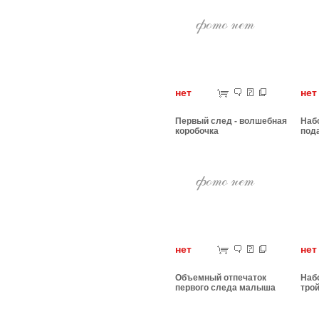
нет
н
Первый след - волшебная
Набо
коробочка
под
нет
н
Объемный отпечаток
Наб
первого следа малыша
тро