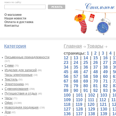
поиск по сайту:
О магазине
Наши новости
Оплата и доставка
Контакты
Категория
Главная
Товары
страницы:
1
|
2
|
3
|
4
Письменные принадлежности
12
|
13
|
14
|
15
|
16
|
1
(117)
23
|
24
|
25
|
26
|
27
|
2
Сумки
(70)
34
|
35
|
36
|
37
|
38
|
3
Изделия для записей
(89)
45
|
46
|
47
|
48
|
49
|
5
Часы электронные
(19)
56
|
57
|
58
|
59
|
60
|
6
Текстиль
(50)
67
|
68
|
69
|
70
|
71
|
7
Электроника
(98)
78
|
79
|
80
|
81
|
82
|
8
Сувениромания
(358)
89
|
90
|
91
|
92
|
93
|
9
Путешествия и отдых
(46)
100
|
101
|
102
|
103
|
1
Часы
(71)
109
|
110
|
111
|
112
|
11
Офис
(21386)
118
|
119
|
120
|
121
|
1
Новогодняя продукция
(158)
127
|
128
|
129
|
130
|
1
Дом
(42)
136
|
137
|
138
|
139
|
1