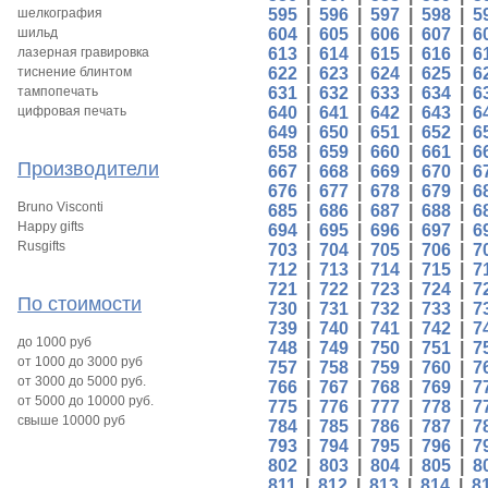
шелкография
595
|
596
|
597
|
598
|
5
шильд
604
|
605
|
606
|
607
|
6
лазерная гравировка
613
|
614
|
615
|
616
|
6
тиснение блинтом
622
|
623
|
624
|
625
|
6
тампопечать
631
|
632
|
633
|
634
|
6
цифровая печать
640
|
641
|
642
|
643
|
6
649
|
650
|
651
|
652
|
6
658
|
659
|
660
|
661
|
6
Производители
667
|
668
|
669
|
670
|
6
676
|
677
|
678
|
679
|
6
Bruno Visconti
685
|
686
|
687
|
688
|
6
Happy gifts
694
|
695
|
696
|
697
|
6
Rusgifts
703
|
704
|
705
|
706
|
7
712
|
713
|
714
|
715
|
7
721
|
722
|
723
|
724
|
7
По стоимости
730
|
731
|
732
|
733
|
7
739
|
740
|
741
|
742
|
7
до 1000 руб
748
|
749
|
750
|
751
|
7
от 1000 до 3000 руб
757
|
758
|
759
|
760
|
7
от 3000 до 5000 руб.
766
|
767
|
768
|
769
|
7
от 5000 до 10000 руб.
775
|
776
|
777
|
778
|
7
свыше 10000 руб
784
|
785
|
786
|
787
|
7
793
|
794
|
795
|
796
|
7
802
|
803
|
804
|
805
|
8
811
|
812
|
813
|
814
|
8