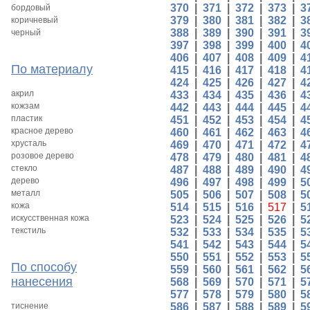
370
|
371
|
372
|
373
|
3
бордовый
379
|
380
|
381
|
382
|
3
коричневый
388
|
389
|
390
|
391
|
3
черный
397
|
398
|
399
|
400
|
4
406
|
407
|
408
|
409
|
4
По материалу
415
|
416
|
417
|
418
|
4
424
|
425
|
426
|
427
|
4
акрил
433
|
434
|
435
|
436
|
4
кожзам
442
|
443
|
444
|
445
|
4
пластик
451
|
452
|
453
|
454
|
4
красное дерево
460
|
461
|
462
|
463
|
4
хрусталь
469
|
470
|
471
|
472
|
4
розовое дерево
478
|
479
|
480
|
481
|
4
стекло
487
|
488
|
489
|
490
|
4
дерево
496
|
497
|
498
|
499
|
5
металл
505
|
506
|
507
|
508
|
5
кожа
514
|
515
|
516
|
517
|
5
искусственная кожа
523
|
524
|
525
|
526
|
5
текстиль
532
|
533
|
534
|
535
|
5
541
|
542
|
543
|
544
|
5
550
|
551
|
552
|
553
|
5
По способу
559
|
560
|
561
|
562
|
5
нанесения
568
|
569
|
570
|
571
|
5
577
|
578
|
579
|
580
|
5
тиснение
586
|
587
|
588
|
589
|
5