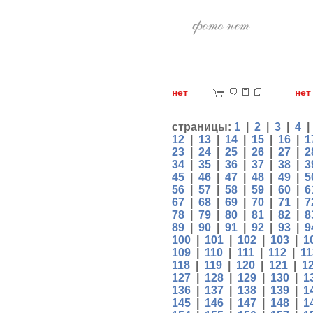
нет
н
страницы:
1
|
2
|
3
|
4
12
|
13
|
14
|
15
|
16
|
1
23
|
24
|
25
|
26
|
27
|
2
34
|
35
|
36
|
37
|
38
|
3
45
|
46
|
47
|
48
|
49
|
5
56
|
57
|
58
|
59
|
60
|
6
67
|
68
|
69
|
70
|
71
|
7
78
|
79
|
80
|
81
|
82
|
8
89
|
90
|
91
|
92
|
93
|
9
100
|
101
|
102
|
103
|
1
109
|
110
|
111
|
112
|
11
118
|
119
|
120
|
121
|
1
127
|
128
|
129
|
130
|
1
136
|
137
|
138
|
139
|
1
145
|
146
|
147
|
148
|
1