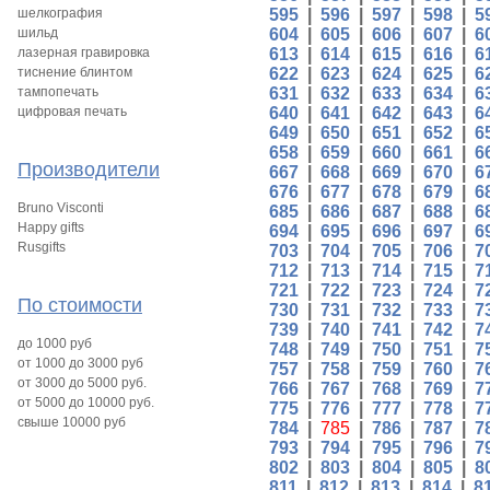
шелкография
595
|
596
|
597
|
598
|
5
шильд
604
|
605
|
606
|
607
|
6
лазерная гравировка
613
|
614
|
615
|
616
|
6
тиснение блинтом
622
|
623
|
624
|
625
|
6
тампопечать
631
|
632
|
633
|
634
|
6
цифровая печать
640
|
641
|
642
|
643
|
6
649
|
650
|
651
|
652
|
6
658
|
659
|
660
|
661
|
6
Производители
667
|
668
|
669
|
670
|
6
676
|
677
|
678
|
679
|
6
Bruno Visconti
685
|
686
|
687
|
688
|
6
Happy gifts
694
|
695
|
696
|
697
|
6
Rusgifts
703
|
704
|
705
|
706
|
7
712
|
713
|
714
|
715
|
7
721
|
722
|
723
|
724
|
7
По стоимости
730
|
731
|
732
|
733
|
7
739
|
740
|
741
|
742
|
7
до 1000 руб
748
|
749
|
750
|
751
|
7
от 1000 до 3000 руб
757
|
758
|
759
|
760
|
7
от 3000 до 5000 руб.
766
|
767
|
768
|
769
|
7
от 5000 до 10000 руб.
775
|
776
|
777
|
778
|
7
свыше 10000 руб
784
|
785
|
786
|
787
|
7
793
|
794
|
795
|
796
|
7
802
|
803
|
804
|
805
|
8
811
|
812
|
813
|
814
|
8