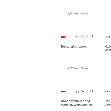
нет
н
Веселый сторож
Наб
мет
чем
нет
н
Набор первый след
Под
малыша деревянная
руч
рамка