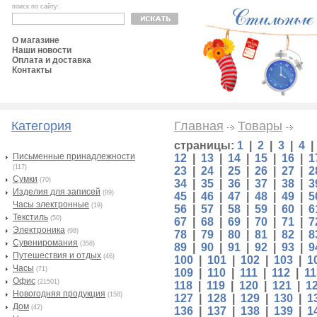
поиск по сайту:
О магазине
Наши новости
Оплата и доставка
Контакты
Категория
Главная
Товары
страницы:
1
|
2
|
3
|
4
Письменные принадлежности
12
|
13
|
14
|
15
|
16
|
1
(117)
23
|
24
|
25
|
26
|
27
|
2
Сумки
(70)
34
|
35
|
36
|
37
|
38
|
3
Изделия для записей
(89)
45
|
46
|
47
|
48
|
49
|
5
Часы электронные
(19)
56
|
57
|
58
|
59
|
60
|
6
Текстиль
(50)
67
|
68
|
69
|
70
|
71
|
7
Электроника
(98)
78
|
79
|
80
|
81
|
82
|
8
Сувениромания
(358)
89
|
90
|
91
|
92
|
93
|
9
Путешествия и отдых
(46)
100
|
101
|
102
|
103
|
1
Часы
(71)
109
|
110
|
111
|
112
|
11
Офис
(21501)
118
|
119
|
120
|
121
|
1
Новогодняя продукция
(158)
127
|
128
|
129
|
130
|
1
Дом
(42)
136
|
137
|
138
|
139
|
1