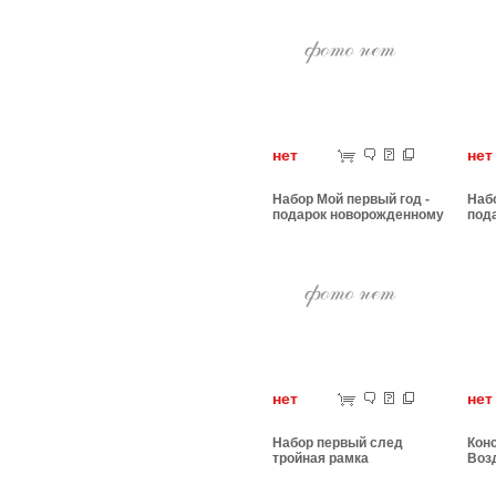
нет
н
Набор Мой первый год -
Набо
подарок новорожденному
под
нет
н
Набор первый след
Кон
тройная рамка
Воз