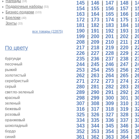
Награды
(18)
145
|
146
|
147
|
148
|
1
Подарочные наборы
(53)
154
|
155
|
156
|
157
|
1
Бизнес-подарки
(103)
163
|
164
|
165
|
166
|
1
Брелоки
(49)
172
|
173
|
174
|
175
|
1
Зонты
(33)
181
|
182
|
183
|
184
|
1
190
|
191
|
192
|
193
|
1
все товары (22875)
199
|
200
|
201
|
202
|
2
208
|
209
|
210
|
211
|
2
По цвету
217
|
218
|
219
|
220
|
2
226
|
227
|
228
|
229
|
2
235
|
236
|
237
|
238
|
2
бургунди
244
|
245
|
246
|
247
|
2
песочный
253
|
254
|
255
|
256
|
2
рыжий
262
|
263
|
264
|
265
|
2
золотистый
271
|
272
|
273
|
274
|
2
серебристый
280
|
281
|
282
|
283
|
2
серый
289
|
290
|
291
|
292
|
2
светло-зеленый
298
|
299
|
300
|
301
|
3
красный
307
|
308
|
309
|
310
|
3
зеленый
316
|
317
|
318
|
319
|
3
бежевый
325
|
326
|
327
|
328
|
3
розовый
334
|
335
|
336
|
337
|
3
оранжевый
343
|
344
|
345
|
346
|
3
шоколадный
352
|
353
|
354
|
355
|
3
бордо
361
|
362
|
363
|
364
|
3
синий