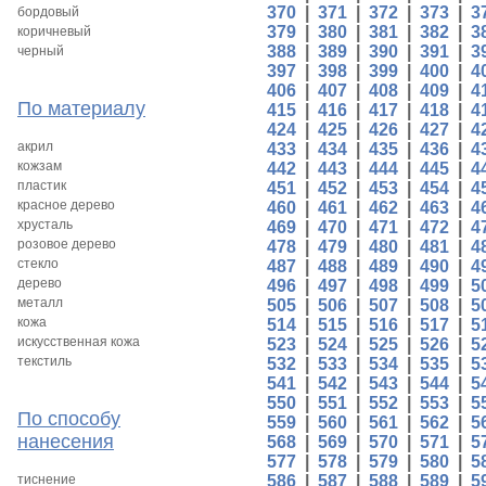
370
|
371
|
372
|
373
|
3
бордовый
379
|
380
|
381
|
382
|
3
коричневый
388
|
389
|
390
|
391
|
3
черный
397
|
398
|
399
|
400
|
4
406
|
407
|
408
|
409
|
4
По материалу
415
|
416
|
417
|
418
|
4
424
|
425
|
426
|
427
|
4
акрил
433
|
434
|
435
|
436
|
4
кожзам
442
|
443
|
444
|
445
|
4
пластик
451
|
452
|
453
|
454
|
4
красное дерево
460
|
461
|
462
|
463
|
4
хрусталь
469
|
470
|
471
|
472
|
4
розовое дерево
478
|
479
|
480
|
481
|
4
стекло
487
|
488
|
489
|
490
|
4
дерево
496
|
497
|
498
|
499
|
5
металл
505
|
506
|
507
|
508
|
5
кожа
514
|
515
|
516
|
517
|
5
искусственная кожа
523
|
524
|
525
|
526
|
5
текстиль
532
|
533
|
534
|
535
|
5
541
|
542
|
543
|
544
|
5
550
|
551
|
552
|
553
|
5
По способу
559
|
560
|
561
|
562
|
5
нанесения
568
|
569
|
570
|
571
|
5
577
|
578
|
579
|
580
|
5
тиснение
586
|
587
|
588
|
589
|
5