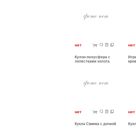
нет
н
Кулон полусфера с
Игр
лепестками золота
кро
нет
н
Кукла Свинка с дочкой
Кук