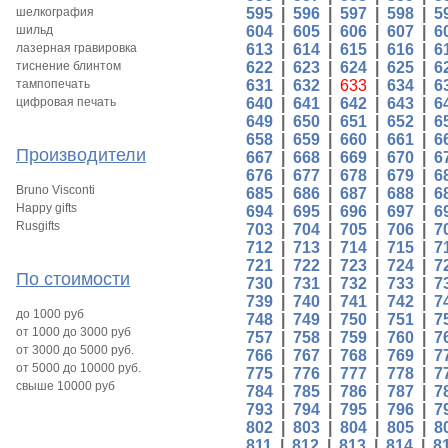
шелкография
595
|
596
|
597
|
598
|
5
шильд
604
|
605
|
606
|
607
|
6
лазерная гравировка
613
|
614
|
615
|
616
|
6
тиснение блинтом
622
|
623
|
624
|
625
|
6
тампопечать
631
|
632
|
633
|
634
|
6
цифровая печать
640
|
641
|
642
|
643
|
6
649
|
650
|
651
|
652
|
6
658
|
659
|
660
|
661
|
6
Производители
667
|
668
|
669
|
670
|
6
676
|
677
|
678
|
679
|
6
Bruno Visconti
685
|
686
|
687
|
688
|
6
Happy gifts
694
|
695
|
696
|
697
|
6
Rusgifts
703
|
704
|
705
|
706
|
7
712
|
713
|
714
|
715
|
7
721
|
722
|
723
|
724
|
7
По стоимости
730
|
731
|
732
|
733
|
7
739
|
740
|
741
|
742
|
7
до 1000 руб
748
|
749
|
750
|
751
|
7
от 1000 до 3000 руб
757
|
758
|
759
|
760
|
7
от 3000 до 5000 руб.
766
|
767
|
768
|
769
|
7
от 5000 до 10000 руб.
775
|
776
|
777
|
778
|
7
свыше 10000 руб
784
|
785
|
786
|
787
|
7
793
|
794
|
795
|
796
|
7
802
|
803
|
804
|
805
|
8
811
|
812
|
813
|
814
|
8