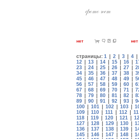
нет
н
страницы:
1
|
2
|
3
|
4
12
|
13
|
14
|
15
|
16
|
1
23
|
24
|
25
|
26
|
27
|
2
34
|
35
|
36
|
37
|
38
|
3
45
|
46
|
47
|
48
|
49
|
5
56
|
57
|
58
|
59
|
60
|
6
67
|
68
|
69
|
70
|
71
|
7
78
|
79
|
80
|
81
|
82
|
8
89
|
90
|
91
|
92
|
93
|
9
100
|
101
|
102
|
103
|
1
109
|
110
|
111
|
112
|
11
118
|
119
|
120
|
121
|
1
127
|
128
|
129
|
130
|
1
136
|
137
|
138
|
139
|
1
145
|
146
|
147
|
148
|
1