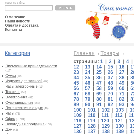
поиск по сайту:
О магазине
Наши новости
Оплата и доставка
Контакты
Категория
Главная
Товары
страницы:
1
|
2
|
3
|
4
Письменные принадлежности
12
|
13
|
14
|
15
|
16
|
1
(117)
23
|
24
|
25
|
26
|
27
|
2
Сумки
(70)
34
|
35
|
36
|
37
|
38
|
3
Изделия для записей
(89)
45
|
46
|
47
|
48
|
49
|
5
Часы электронные
(19)
56
|
57
|
58
|
59
|
60
|
6
Текстиль
(50)
67
|
68
|
69
|
70
|
71
|
7
Электроника
(98)
78
|
79
|
80
|
81
|
82
|
8
Сувениромания
(358)
89
|
90
|
91
|
92
|
93
|
9
Путешествия и отдых
(46)
100
|
101
|
102
|
103
|
1
Часы
(71)
109
|
110
|
111
|
112
|
11
Офис
(21501)
118
|
119
|
120
|
121
|
1
Новогодняя продукция
(158)
127
|
128
|
129
|
130
|
1
Дом
(42)
136
|
137
|
138
|
139
|
1