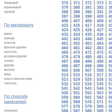
370
|
371
|
372
|
373
|
3
бордовый
379
|
380
|
381
|
382
|
3
коричневый
388
|
389
|
390
|
391
|
3
черный
397
|
398
|
399
|
400
|
4
406
|
407
|
408
|
409
|
4
По материалу
415
|
416
|
417
|
418
|
4
424
|
425
|
426
|
427
|
4
акрил
433
|
434
|
435
|
436
|
4
кожзам
442
|
443
|
444
|
445
|
4
пластик
451
|
452
|
453
|
454
|
4
красное дерево
460
|
461
|
462
|
463
|
4
хрусталь
469
|
470
|
471
|
472
|
4
розовое дерево
478
|
479
|
480
|
481
|
4
стекло
487
|
488
|
489
|
490
|
4
дерево
496
|
497
|
498
|
499
|
5
металл
505
|
506
|
507
|
508
|
5
кожа
514
|
515
|
516
|
517
|
5
искусственная кожа
523
|
524
|
525
|
526
|
5
текстиль
532
|
533
|
534
|
535
|
5
541
|
542
|
543
|
544
|
5
550
|
551
|
552
|
553
|
5
По способу
559
|
560
|
561
|
562
|
5
нанесения
568
|
569
|
570
|
571
|
5
577
|
578
|
579
|
580
|
5
тиснение
586
|
587
|
588
|
589
|
5