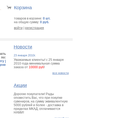
Корзина
товаров в корзине:
0 шт.
на общую сумму:
0 руб.
войти
|
регистрация
Новости
вать
23 января 2010г.
по:
Уважаемые клиенты! с 25 января
иту
|
2010 года минимальная сумма
цене
заказа от
10000 руб
!
все новости
Акции
Дорогие покупатели! Рады
оповестить Вас, что при покупке
сувениров, на сумму эквивалентную
5000 рублей и более - доставка в
приделах МКАД, оплачивается
НАМИ!