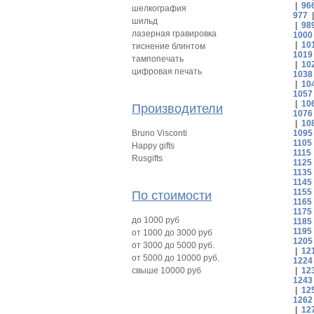
|
96
шелкография
977
шильд
|
98
лазерная гравировка
1000
|
10
тиснение блинтом
1019
тампопечать
|
10
цифровая печать
1038
|
10
1057
|
10
Производители
1076
|
10
Bruno Visconti
1095
1105
Happy gifts
1115
Rusgifts
1125
1135
1145
1155
По стоимости
1165
1175
до 1000 руб
1185
1195
от 1000 до 3000 руб
1205
от 3000 до 5000 руб.
|
12
от 5000 до 10000 руб.
1224
свыше 10000 руб
|
12
1243
|
12
1262
|
12