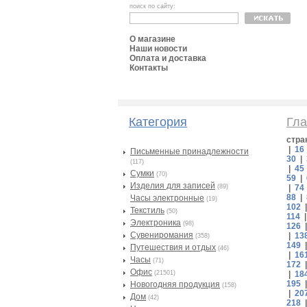
поиск по сайту:
О магазине
Наши новости
Оплата и доставка
Контакты
Категория
Гла
стра
|
16
Письменные принадлежности
30
|
(117)
|
45
Сумки
(70)
59
|
Изделия для записей
(89)
|
74
88
|
Часы электронные
(19)
102
Текстиль
(50)
114
Электроника
(98)
126
Сувениромания
|
13
(358)
149
Путешествия и отдых
(46)
|
16
Часы
(71)
172
Офис
(21501)
|
18
195
Новогодняя продукция
(158)
|
20
Дом
(42)
218