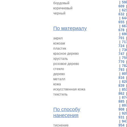
|
59
бордовый
609
коричневый
|
62
черный
632
|
64
655
|
66
По материалу
678
|
69
701
акрил
|
71
кожзам
724
пластик
|
73
красное дерево
747
|
75
хрусталь
770
розовое дерево
|
78
стекло
793
|
80
дерево
816
металл
|
82
кожа
839
искусственная кожа
|
85
862
текстиль
|
87
885
|
89
По способу
908
|
92
нанесения
931
|
94
тиснение
954