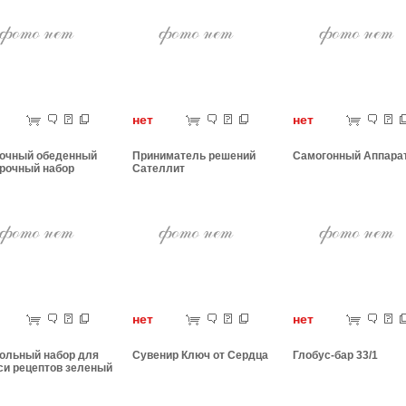
ет
нет
нет
очный обеденный
Приниматель решений
Самогонный Аппара
рочный набор
Сателлит
ет
нет
нет
ольный набор для
Сувенир Ключ от Сердца
Глобус-бар 33/1
си рецептов зеленый