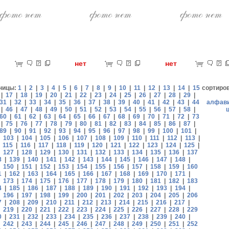
ет
нет
нет
ницы:
1
|
2
|
3
|
4
|
5
|
6
|
7
|
8
|
9
|
10
|
11
|
12
|
13
|
14
|
15
сортиро
|
17
|
18
|
19
|
20
|
21
|
22
|
23
|
24
|
25
|
26
|
27
|
28
|
29
|
31
|
32
|
33
|
34
|
35
|
36
|
37
|
38
|
39
|
40
|
41
|
42
|
43
|
44
алфав
|
46
|
47
|
48
|
49
|
50
|
51
|
52
|
53
|
54
|
55
|
56
|
57
|
58
|
60
|
61
|
62
|
63
|
64
|
65
|
66
|
67
|
68
|
69
|
70
|
71
|
72
|
73
|
75
|
76
|
77
|
78
|
79
|
80
|
81
|
82
|
83
|
84
|
85
|
86
|
87
|
89
|
90
|
91
|
92
|
93
|
94
|
95
|
96
|
97
|
98
|
99
|
100
|
101
|
|
103
|
104
|
105
|
106
|
107
|
108
|
109
|
110
|
111
|
112
|
113
|
|
115
|
116
|
117
|
118
|
119
|
120
|
121
|
122
|
123
|
124
|
125
|
|
127
|
128
|
129
|
130
|
131
|
132
|
133
|
134
|
135
|
136
|
137
8
|
139
|
140
|
141
|
142
|
143
|
144
|
145
|
146
|
147
|
148
|
|
150
|
151
|
152
|
153
|
154
|
155
|
156
|
157
|
158
|
159
|
160
1
|
162
|
163
|
164
|
165
|
166
|
167
|
168
|
169
|
170
|
171
|
|
173
|
174
|
175
|
176
|
177
|
178
|
179
|
180
|
181
|
182
|
183
4
|
185
|
186
|
187
|
188
|
189
|
190
|
191
|
192
|
193
|
194
|
|
196
|
197
|
198
|
199
|
200
|
201
|
202
|
203
|
204
|
205
|
206
7
|
208
|
209
|
210
|
211
|
212
|
213
|
214
|
215
|
216
|
217
|
|
219
|
220
|
221
|
222
|
223
|
224
|
225
|
226
|
227
|
228
|
229
0
|
231
|
232
|
233
|
234
|
235
|
236
|
237
|
238
|
239
|
240
|
|
242
|
243
|
244
|
245
|
246
|
247
|
248
|
249
|
250
|
251
|
252