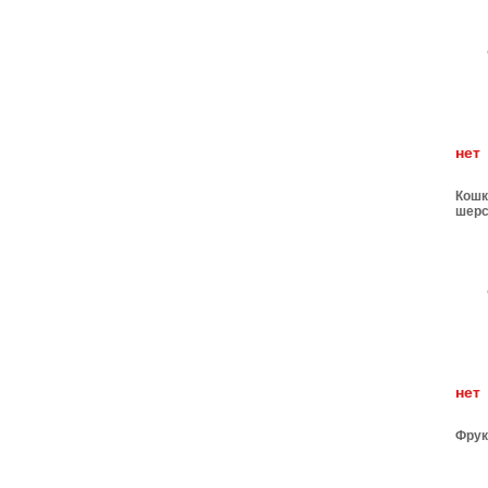
н
Кошк
шерс
н
Фрук