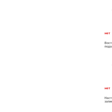
н
Вост
пода
н
Наст
запи