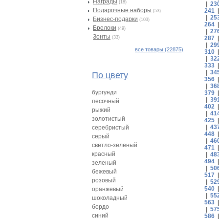
Награды
(18)
|
23
Подарочные наборы
241
(53)
|
25
Бизнес-подарки
(103)
264
Брелоки
(49)
|
27
Зонты
(33)
287
|
29
все товары (22875)
310
|
32
333
|
34
По цвету
356
|
36
бургунди
379
|
39
песочный
402
рыжий
|
41
золотистый
425
|
43
серебристый
448
серый
|
46
светло-зеленый
471
красный
|
48
494
зеленый
|
50
бежевый
517
розовый
|
52
540
оранжевый
|
55
шоколадный
563
бордо
|
57
синий
586