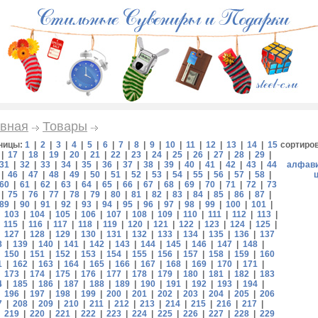
вная
Товары
ницы:
1
|
2
|
3
|
4
|
5
|
6
|
7
|
8
|
9
|
10
|
11
|
12
|
13
|
14
|
15
сортиро
|
17
|
18
|
19
|
20
|
21
|
22
|
23
|
24
|
25
|
26
|
27
|
28
|
29
|
31
|
32
|
33
|
34
|
35
|
36
|
37
|
38
|
39
|
40
|
41
|
42
|
43
|
44
алфав
|
46
|
47
|
48
|
49
|
50
|
51
|
52
|
53
|
54
|
55
|
56
|
57
|
58
|
60
|
61
|
62
|
63
|
64
|
65
|
66
|
67
|
68
|
69
|
70
|
71
|
72
|
73
|
75
|
76
|
77
|
78
|
79
|
80
|
81
|
82
|
83
|
84
|
85
|
86
|
87
|
89
|
90
|
91
|
92
|
93
|
94
|
95
|
96
|
97
|
98
|
99
|
100
|
101
|
|
103
|
104
|
105
|
106
|
107
|
108
|
109
|
110
|
111
|
112
|
113
|
|
115
|
116
|
117
|
118
|
119
|
120
|
121
|
122
|
123
|
124
|
125
|
|
127
|
128
|
129
|
130
|
131
|
132
|
133
|
134
|
135
|
136
|
137
8
|
139
|
140
|
141
|
142
|
143
|
144
|
145
|
146
|
147
|
148
|
|
150
|
151
|
152
|
153
|
154
|
155
|
156
|
157
|
158
|
159
|
160
1
|
162
|
163
|
164
|
165
|
166
|
167
|
168
|
169
|
170
|
171
|
|
173
|
174
|
175
|
176
|
177
|
178
|
179
|
180
|
181
|
182
|
183
4
|
185
|
186
|
187
|
188
|
189
|
190
|
191
|
192
|
193
|
194
|
|
196
|
197
|
198
|
199
|
200
|
201
|
202
|
203
|
204
|
205
|
206
7
|
208
|
209
|
210
|
211
|
212
|
213
|
214
|
215
|
216
|
217
|
|
219
|
220
|
221
|
222
|
223
|
224
|
225
|
226
|
227
|
228
|
229