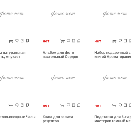
ет
нет
нет
а натуральная
Альбом для фото
Набор подарочный с
ть, мяукает
настольный Сердце
книгой Ароматерапи
ет
нет
нет
тово-овощные Часы
Книга для записи
Подставка для 6-ти
рецептов
мастерок темный м