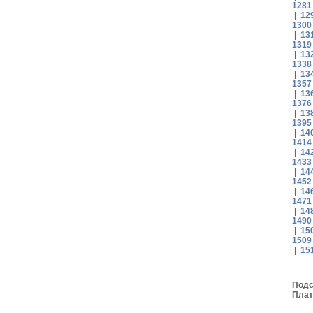
1281
|
12
1300
|
13
1319
|
13
1338
|
13
1357
|
13
1376
|
13
1395
|
14
1414
|
14
1433
|
14
1452
|
14
1471
|
14
1490
|
15
1509
|
15
Подс
Плат