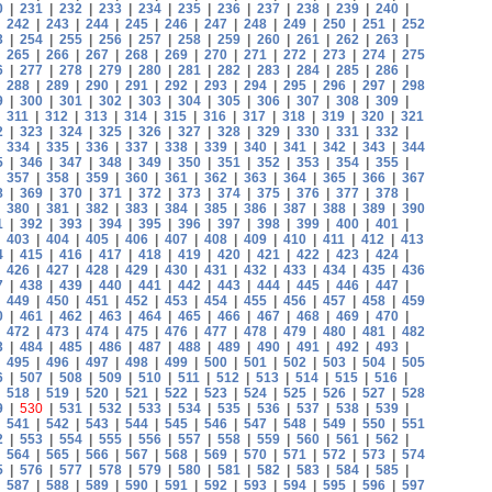
0
|
231
|
232
|
233
|
234
|
235
|
236
|
237
|
238
|
239
|
240
|
|
242
|
243
|
244
|
245
|
246
|
247
|
248
|
249
|
250
|
251
|
252
3
|
254
|
255
|
256
|
257
|
258
|
259
|
260
|
261
|
262
|
263
|
|
265
|
266
|
267
|
268
|
269
|
270
|
271
|
272
|
273
|
274
|
275
6
|
277
|
278
|
279
|
280
|
281
|
282
|
283
|
284
|
285
|
286
|
|
288
|
289
|
290
|
291
|
292
|
293
|
294
|
295
|
296
|
297
|
298
9
|
300
|
301
|
302
|
303
|
304
|
305
|
306
|
307
|
308
|
309
|
|
311
|
312
|
313
|
314
|
315
|
316
|
317
|
318
|
319
|
320
|
321
2
|
323
|
324
|
325
|
326
|
327
|
328
|
329
|
330
|
331
|
332
|
|
334
|
335
|
336
|
337
|
338
|
339
|
340
|
341
|
342
|
343
|
344
5
|
346
|
347
|
348
|
349
|
350
|
351
|
352
|
353
|
354
|
355
|
|
357
|
358
|
359
|
360
|
361
|
362
|
363
|
364
|
365
|
366
|
367
8
|
369
|
370
|
371
|
372
|
373
|
374
|
375
|
376
|
377
|
378
|
|
380
|
381
|
382
|
383
|
384
|
385
|
386
|
387
|
388
|
389
|
390
1
|
392
|
393
|
394
|
395
|
396
|
397
|
398
|
399
|
400
|
401
|
|
403
|
404
|
405
|
406
|
407
|
408
|
409
|
410
|
411
|
412
|
413
4
|
415
|
416
|
417
|
418
|
419
|
420
|
421
|
422
|
423
|
424
|
|
426
|
427
|
428
|
429
|
430
|
431
|
432
|
433
|
434
|
435
|
436
7
|
438
|
439
|
440
|
441
|
442
|
443
|
444
|
445
|
446
|
447
|
|
449
|
450
|
451
|
452
|
453
|
454
|
455
|
456
|
457
|
458
|
459
0
|
461
|
462
|
463
|
464
|
465
|
466
|
467
|
468
|
469
|
470
|
|
472
|
473
|
474
|
475
|
476
|
477
|
478
|
479
|
480
|
481
|
482
3
|
484
|
485
|
486
|
487
|
488
|
489
|
490
|
491
|
492
|
493
|
|
495
|
496
|
497
|
498
|
499
|
500
|
501
|
502
|
503
|
504
|
505
6
|
507
|
508
|
509
|
510
|
511
|
512
|
513
|
514
|
515
|
516
|
|
518
|
519
|
520
|
521
|
522
|
523
|
524
|
525
|
526
|
527
|
528
9
|
530
|
531
|
532
|
533
|
534
|
535
|
536
|
537
|
538
|
539
|
|
541
|
542
|
543
|
544
|
545
|
546
|
547
|
548
|
549
|
550
|
551
2
|
553
|
554
|
555
|
556
|
557
|
558
|
559
|
560
|
561
|
562
|
|
564
|
565
|
566
|
567
|
568
|
569
|
570
|
571
|
572
|
573
|
574
5
|
576
|
577
|
578
|
579
|
580
|
581
|
582
|
583
|
584
|
585
|
|
587
|
588
|
589
|
590
|
591
|
592
|
593
|
594
|
595
|
596
|
597