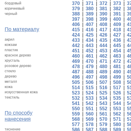
370
|
371
|
372
|
373
|
3
бордовый
379
|
380
|
381
|
382
|
3
коричневый
388
|
389
|
390
|
391
|
3
черный
397
|
398
|
399
|
400
|
4
406
|
407
|
408
|
409
|
4
По материалу
415
|
416
|
417
|
418
|
4
424
|
425
|
426
|
427
|
4
акрил
433
|
434
|
435
|
436
|
4
кожзам
442
|
443
|
444
|
445
|
4
пластик
451
|
452
|
453
|
454
|
4
красное дерево
460
|
461
|
462
|
463
|
4
хрусталь
469
|
470
|
471
|
472
|
4
розовое дерево
478
|
479
|
480
|
481
|
4
стекло
487
|
488
|
489
|
490
|
4
дерево
496
|
497
|
498
|
499
|
5
металл
505
|
506
|
507
|
508
|
5
кожа
514
|
515
|
516
|
517
|
5
искусственная кожа
523
|
524
|
525
|
526
|
5
текстиль
532
|
533
|
534
|
535
|
5
541
|
542
|
543
|
544
|
5
550
|
551
|
552
|
553
|
5
По способу
559
|
560
|
561
|
562
|
5
нанесения
568
|
569
|
570
|
571
|
5
577
|
578
|
579
|
580
|
5
тиснение
586
|
587
|
588
|
589
|
5