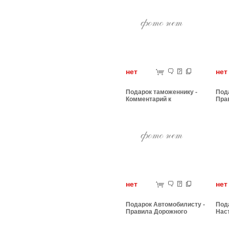
нет
н
Подарок таможеннику -
Под
Комментарий к
Пра
таможенному кодексу
дви
нет
н
Подарок Автомобилисту -
Пода
Правила Дорожного
Нас
Движения
бро