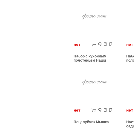
нет
н
Набор с кухонным
Наб
полотенцем Наши
пол
Корабли
нет
н
Поцелуйчик Мышка
Нас
сад