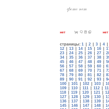
нет
н
страницы:
1
|
2
|
3
|
4
12
|
13
|
14
|
15
|
16
|
1
23
|
24
|
25
|
26
|
27
|
2
34
|
35
|
36
|
37
|
38
|
3
45
|
46
|
47
|
48
|
49
|
5
56
|
57
|
58
|
59
|
60
|
6
67
|
68
|
69
|
70
|
71
|
7
78
|
79
|
80
|
81
|
82
|
8
89
|
90
|
91
|
92
|
93
|
9
100
|
101
|
102
|
103
|
1
109
|
110
|
111
|
112
|
11
118
|
119
|
120
|
121
|
1
127
|
128
|
129
|
130
|
1
136
|
137
|
138
|
139
|
1
145
|
146
|
147
|
148
|
1