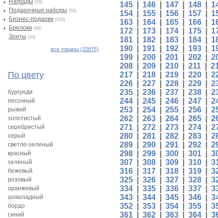
Награды
(18)
145
|
146
|
147
|
148
|
1
Подарочные наборы
(53)
154
|
155
|
156
|
157
|
1
Бизнес-подарки
(103)
163
|
164
|
165
|
166
|
1
Брелоки
(49)
172
|
173
|
174
|
175
|
1
Зонты
(33)
181
|
182
|
183
|
184
|
1
190
|
191
|
192
|
193
|
1
все товары (22875)
199
|
200
|
201
|
202
|
2
208
|
209
|
210
|
211
|
2
По цвету
217
|
218
|
219
|
220
|
2
226
|
227
|
228
|
229
|
2
235
|
236
|
237
|
238
|
2
бургунди
244
|
245
|
246
|
247
|
2
песочный
253
|
254
|
255
|
256
|
2
рыжий
262
|
263
|
264
|
265
|
2
золотистый
271
|
272
|
273
|
274
|
2
серебристый
280
|
281
|
282
|
283
|
2
серый
289
|
290
|
291
|
292
|
2
светло-зеленый
298
|
299
|
300
|
301
|
3
красный
307
|
308
|
309
|
310
|
3
зеленый
316
|
317
|
318
|
319
|
3
бежевый
325
|
326
|
327
|
328
|
3
розовый
334
|
335
|
336
|
337
|
3
оранжевый
343
|
344
|
345
|
346
|
3
шоколадный
352
|
353
|
354
|
355
|
3
бордо
361
|
362
|
363
|
364
|
3
синий