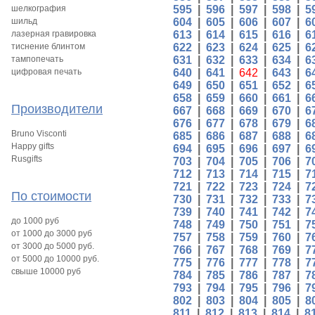
шелкография
595
|
596
|
597
|
598
|
5
шильд
604
|
605
|
606
|
607
|
6
лазерная гравировка
613
|
614
|
615
|
616
|
6
тиснение блинтом
622
|
623
|
624
|
625
|
6
тампопечать
631
|
632
|
633
|
634
|
6
цифровая печать
640
|
641
|
642
|
643
|
6
649
|
650
|
651
|
652
|
6
658
|
659
|
660
|
661
|
6
Производители
667
|
668
|
669
|
670
|
6
676
|
677
|
678
|
679
|
6
Bruno Visconti
685
|
686
|
687
|
688
|
6
Happy gifts
694
|
695
|
696
|
697
|
6
Rusgifts
703
|
704
|
705
|
706
|
7
712
|
713
|
714
|
715
|
7
721
|
722
|
723
|
724
|
7
По стоимости
730
|
731
|
732
|
733
|
7
739
|
740
|
741
|
742
|
7
до 1000 руб
748
|
749
|
750
|
751
|
7
от 1000 до 3000 руб
757
|
758
|
759
|
760
|
7
от 3000 до 5000 руб.
766
|
767
|
768
|
769
|
7
от 5000 до 10000 руб.
775
|
776
|
777
|
778
|
7
свыше 10000 руб
784
|
785
|
786
|
787
|
7
793
|
794
|
795
|
796
|
7
802
|
803
|
804
|
805
|
8
811
|
812
|
813
|
814
|
8