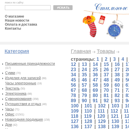
поиск по сайту:
О магазине
Наши новости
Оплата и доставка
Контакты
Категория
Главная
Товары
страницы:
1
|
2
|
3
|
4
Письменные принадлежности
12
|
13
|
14
|
15
|
16
|
1
(117)
23
|
24
|
25
|
26
|
27
|
2
Сумки
(70)
34
|
35
|
36
|
37
|
38
|
3
Изделия для записей
(89)
45
|
46
|
47
|
48
|
49
|
5
Часы электронные
(19)
56
|
57
|
58
|
59
|
60
|
6
Текстиль
(50)
67
|
68
|
69
|
70
|
71
|
7
Электроника
(98)
78
|
79
|
80
|
81
|
82
|
8
Сувениромания
(358)
89
|
90
|
91
|
92
|
93
|
9
Путешествия и отдых
(46)
100
|
101
|
102
|
103
|
1
Часы
(71)
109
|
110
|
111
|
112
|
11
Офис
(21501)
118
|
119
|
120
|
121
|
1
Новогодняя продукция
(158)
127
|
128
|
129
|
130
|
1
Дом
(42)
136
|
137
|
138
|
139
|
1