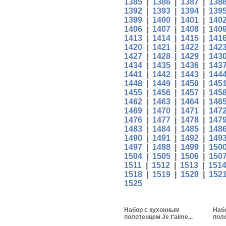
1385
|
1386
|
1387
|
138
1392
|
1393
|
1394
|
139
1399
|
1400
|
1401
|
140
1406
|
1407
|
1408
|
140
1413
|
1414
|
1415
|
141
1420
|
1421
|
1422
|
142
1427
|
1428
|
1429
|
143
1434
|
1435
|
1436
|
143
1441
|
1442
|
1443
|
144
1448
|
1449
|
1450
|
145
1455
|
1456
|
1457
|
145
1462
|
1463
|
1464
|
146
1469
|
1470
|
1471
|
147
1476
|
1477
|
1478
|
147
1483
|
1484
|
1485
|
148
1490
|
1491
|
1492
|
149
1497
|
1498
|
1499
|
150
1504
|
1505
|
1506
|
150
1511
|
1512
|
1513
|
151
1518
|
1519
|
1520
|
152
1525
Набор с кухонным
Наб
полотенцем Je t'aime...
пол