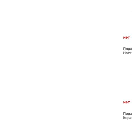
н
Пода
Наст
брон
н
Пода
Кора