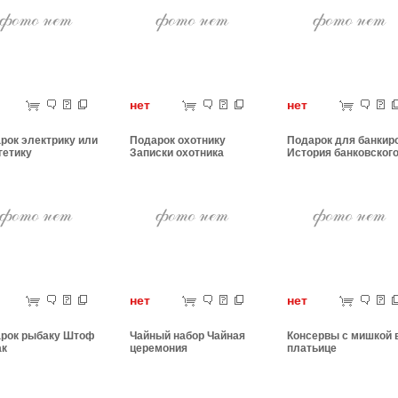
ет
нет
нет
рок электрику или
Подарок охотнику
Подарок для банкир
гетику
Записки охотника
История банковског
ет
нет
нет
рок рыбаку Штоф
Чайный набор Чайная
Консервы с мишкой 
ак
церемония
платьице