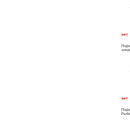
н
Пода
энер
н
Пода
Рыб