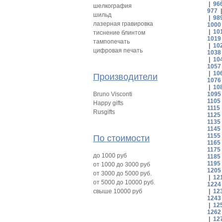
|
96
шелкография
977
шильд
|
98
лазерная гравировка
1000
|
10
тиснение блинтом
1019
тампопечать
|
10
цифровая печать
1038
|
10
1057
|
10
Производители
1076
|
10
Bruno Visconti
1095
1105
Happy gifts
1115
Rusgifts
1125
1135
1145
1155
По стоимости
1165
1175
до 1000 руб
1185
1195
от 1000 до 3000 руб
1205
от 3000 до 5000 руб.
|
12
от 5000 до 10000 руб.
1224
свыше 10000 руб
|
12
1243
|
12
1262
|
12