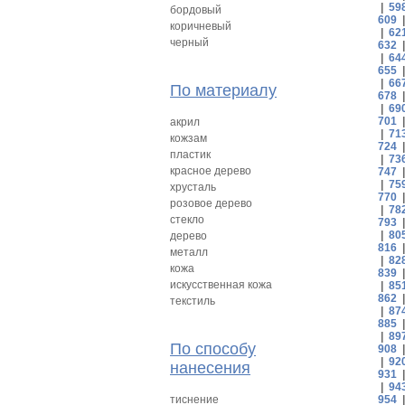
|
59
бордовый
609
коричневый
|
62
черный
632
|
64
655
|
66
По материалу
678
|
69
701
акрил
|
71
кожзам
724
пластик
|
73
красное дерево
747
|
75
хрусталь
770
розовое дерево
|
78
стекло
793
|
80
дерево
816
металл
|
82
кожа
839
искусственная кожа
|
85
862
текстиль
|
87
885
|
89
По способу
908
|
92
нанесения
931
|
94
тиснение
954