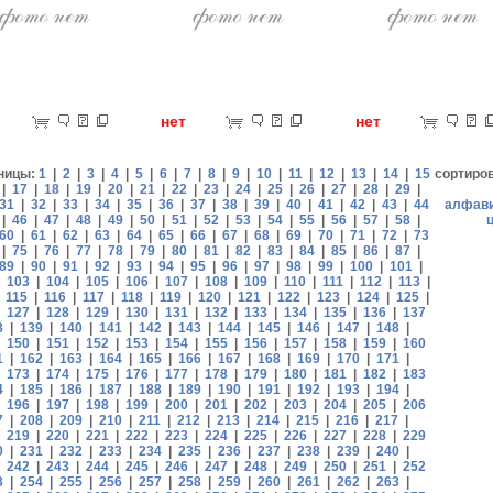
ет
нет
нет
ницы:
1
|
2
|
3
|
4
|
5
|
6
|
7
|
8
|
9
|
10
|
11
|
12
|
13
|
14
|
15
сортиро
|
17
|
18
|
19
|
20
|
21
|
22
|
23
|
24
|
25
|
26
|
27
|
28
|
29
|
31
|
32
|
33
|
34
|
35
|
36
|
37
|
38
|
39
|
40
|
41
|
42
|
43
|
44
алфав
|
46
|
47
|
48
|
49
|
50
|
51
|
52
|
53
|
54
|
55
|
56
|
57
|
58
|
60
|
61
|
62
|
63
|
64
|
65
|
66
|
67
|
68
|
69
|
70
|
71
|
72
|
73
|
75
|
76
|
77
|
78
|
79
|
80
|
81
|
82
|
83
|
84
|
85
|
86
|
87
|
89
|
90
|
91
|
92
|
93
|
94
|
95
|
96
|
97
|
98
|
99
|
100
|
101
|
|
103
|
104
|
105
|
106
|
107
|
108
|
109
|
110
|
111
|
112
|
113
|
|
115
|
116
|
117
|
118
|
119
|
120
|
121
|
122
|
123
|
124
|
125
|
|
127
|
128
|
129
|
130
|
131
|
132
|
133
|
134
|
135
|
136
|
137
8
|
139
|
140
|
141
|
142
|
143
|
144
|
145
|
146
|
147
|
148
|
|
150
|
151
|
152
|
153
|
154
|
155
|
156
|
157
|
158
|
159
|
160
1
|
162
|
163
|
164
|
165
|
166
|
167
|
168
|
169
|
170
|
171
|
|
173
|
174
|
175
|
176
|
177
|
178
|
179
|
180
|
181
|
182
|
183
4
|
185
|
186
|
187
|
188
|
189
|
190
|
191
|
192
|
193
|
194
|
|
196
|
197
|
198
|
199
|
200
|
201
|
202
|
203
|
204
|
205
|
206
7
|
208
|
209
|
210
|
211
|
212
|
213
|
214
|
215
|
216
|
217
|
|
219
|
220
|
221
|
222
|
223
|
224
|
225
|
226
|
227
|
228
|
229
0
|
231
|
232
|
233
|
234
|
235
|
236
|
237
|
238
|
239
|
240
|
|
242
|
243
|
244
|
245
|
246
|
247
|
248
|
249
|
250
|
251
|
252
3
|
254
|
255
|
256
|
257
|
258
|
259
|
260
|
261
|
262
|
263
|