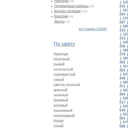
Награды
(18)
|
23
Подарочные наборы
241
(53)
|
25
Бизнес-подарки
(103)
264
Брелоки
(49)
|
27
Зонты
(33)
287
|
29
все товары (22645)
310
|
32
333
|
34
По цвету
356
|
36
бургунди
379
|
39
песочный
402
рыжий
|
41
золотистый
425
|
43
серебристый
448
серый
|
46
светло-зеленый
471
красный
|
48
494
зеленый
|
50
бежевый
517
розовый
|
52
540
оранжевый
|
55
шоколадный
563
бордо
|
57
синий
586