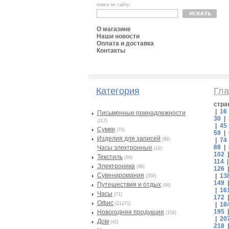
поиск по сайту:
О магазине
Наши новости
Оплата и доставка
Контакты
Категория
Гла
стра
|
16
Письменные принадлежности
30
|
(117)
|
45
Сумки
(70)
59
|
Изделия для записей
(89)
|
74
88
|
Часы электронные
(19)
102
Текстиль
(50)
114
Электроника
(98)
126
Сувениромания
|
13
(358)
149
Путешествия и отдых
(46)
|
16
Часы
(71)
172
Офис
(21271)
|
18
195
Новогодняя продукция
(158)
|
20
Дом
(42)
218