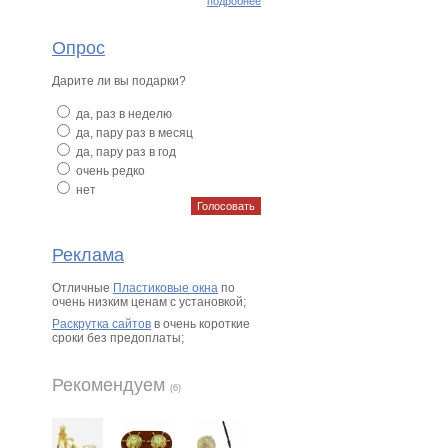
подробнее
Опрос
Дарите ли вы подарки?
да, раз в неделю
да, пару раз в месяц
да, пару раз в год
очень редко
нет
Реклама
Отличные
Пластиковые окна
по
очень низким ценам с установкой;
Раскрутка сайтов
в очень короткие
сроки без предоплаты;
Рекомендуем
(6)