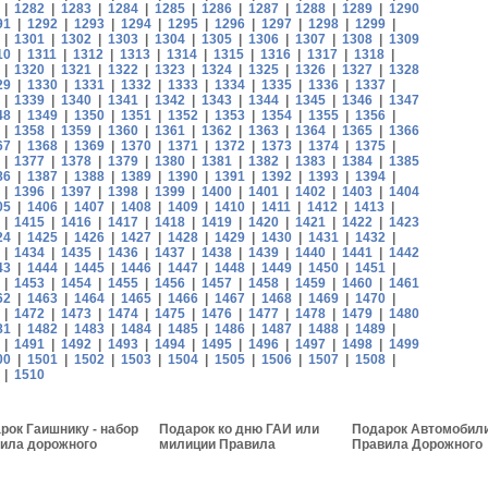
|
1282
|
1283
|
1284
|
1285
|
1286
|
1287
|
1288
|
1289
|
1290
91
|
1292
|
1293
|
1294
|
1295
|
1296
|
1297
|
1298
|
1299
|
|
1301
|
1302
|
1303
|
1304
|
1305
|
1306
|
1307
|
1308
|
1309
10
|
1311
|
1312
|
1313
|
1314
|
1315
|
1316
|
1317
|
1318
|
|
1320
|
1321
|
1322
|
1323
|
1324
|
1325
|
1326
|
1327
|
1328
29
|
1330
|
1331
|
1332
|
1333
|
1334
|
1335
|
1336
|
1337
|
|
1339
|
1340
|
1341
|
1342
|
1343
|
1344
|
1345
|
1346
|
1347
48
|
1349
|
1350
|
1351
|
1352
|
1353
|
1354
|
1355
|
1356
|
|
1358
|
1359
|
1360
|
1361
|
1362
|
1363
|
1364
|
1365
|
1366
67
|
1368
|
1369
|
1370
|
1371
|
1372
|
1373
|
1374
|
1375
|
|
1377
|
1378
|
1379
|
1380
|
1381
|
1382
|
1383
|
1384
|
1385
86
|
1387
|
1388
|
1389
|
1390
|
1391
|
1392
|
1393
|
1394
|
|
1396
|
1397
|
1398
|
1399
|
1400
|
1401
|
1402
|
1403
|
1404
05
|
1406
|
1407
|
1408
|
1409
|
1410
|
1411
|
1412
|
1413
|
|
1415
|
1416
|
1417
|
1418
|
1419
|
1420
|
1421
|
1422
|
1423
24
|
1425
|
1426
|
1427
|
1428
|
1429
|
1430
|
1431
|
1432
|
|
1434
|
1435
|
1436
|
1437
|
1438
|
1439
|
1440
|
1441
|
1442
43
|
1444
|
1445
|
1446
|
1447
|
1448
|
1449
|
1450
|
1451
|
|
1453
|
1454
|
1455
|
1456
|
1457
|
1458
|
1459
|
1460
|
1461
62
|
1463
|
1464
|
1465
|
1466
|
1467
|
1468
|
1469
|
1470
|
|
1472
|
1473
|
1474
|
1475
|
1476
|
1477
|
1478
|
1479
|
1480
81
|
1482
|
1483
|
1484
|
1485
|
1486
|
1487
|
1488
|
1489
|
|
1491
|
1492
|
1493
|
1494
|
1495
|
1496
|
1497
|
1498
|
1499
00
|
1501
|
1502
|
1503
|
1504
|
1505
|
1506
|
1507
|
1508
|
|
1510
рок Гаишнику - набор
Подарок ко дню ГАИ или
Подарок Автомобили
ила дорожного
милиции Правила
Правила Дорожного
ения
дорожного движения
Движения