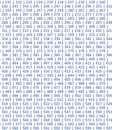
0
|
231
|
232
|
233
|
234
|
235
|
236
|
237
|
238
|
239
|
240
|
|
242
|
243
|
244
|
245
|
246
|
247
|
248
|
249
|
250
|
251
|
252
3
|
254
|
255
|
256
|
257
|
258
|
259
|
260
|
261
|
262
|
263
|
|
265
|
266
|
267
|
268
|
269
|
270
|
271
|
272
|
273
|
274
|
275
6
|
277
|
278
|
279
|
280
|
281
|
282
|
283
|
284
|
285
|
286
|
|
288
|
289
|
290
|
291
|
292
|
293
|
294
|
295
|
296
|
297
|
298
9
|
300
|
301
|
302
|
303
|
304
|
305
|
306
|
307
|
308
|
309
|
|
311
|
312
|
313
|
314
|
315
|
316
|
317
|
318
|
319
|
320
|
321
2
|
323
|
324
|
325
|
326
|
327
|
328
|
329
|
330
|
331
|
332
|
|
334
|
335
|
336
|
337
|
338
|
339
|
340
|
341
|
342
|
343
|
344
5
|
346
|
347
|
348
|
349
|
350
|
351
|
352
|
353
|
354
|
355
|
|
357
|
358
|
359
|
360
|
361
|
362
|
363
|
364
|
365
|
366
|
367
8
|
369
|
370
|
371
|
372
|
373
|
374
|
375
|
376
|
377
|
378
|
|
380
|
381
|
382
|
383
|
384
|
385
|
386
|
387
|
388
|
389
|
390
1
|
392
|
393
|
394
|
395
|
396
|
397
|
398
|
399
|
400
|
401
|
|
403
|
404
|
405
|
406
|
407
|
408
|
409
|
410
|
411
|
412
|
413
4
|
415
|
416
|
417
|
418
|
419
|
420
|
421
|
422
|
423
|
424
|
|
426
|
427
|
428
|
429
|
430
|
431
|
432
|
433
|
434
|
435
|
436
7
|
438
|
439
|
440
|
441
|
442
|
443
|
444
|
445
|
446
|
447
|
|
449
|
450
|
451
|
452
|
453
|
454
|
455
|
456
|
457
|
458
|
459
0
|
461
|
462
|
463
|
464
|
465
|
466
|
467
|
468
|
469
|
470
|
|
472
|
473
|
474
|
475
|
476
|
477
|
478
|
479
|
480
|
481
|
482
3
|
484
|
485
|
486
|
487
|
488
|
489
|
490
|
491
|
492
|
493
|
|
495
|
496
|
497
|
498
|
499
|
500
|
501
|
502
|
503
|
504
|
505
6
|
507
|
508
|
509
|
510
|
511
|
512
|
513
|
514
|
515
|
516
|
|
518
|
519
|
520
|
521
|
522
|
523
|
524
|
525
|
526
|
527
|
528
9
|
530
|
531
|
532
|
533
|
534
|
535
|
536
|
537
|
538
|
539
|
|
541
|
542
|
543
|
544
|
545
|
546
|
547
|
548
|
549
|
550
|
551
2
|
553
|
554
|
555
|
556
|
557
|
558
|
559
|
560
|
561
|
562
|
|
564
|
565
|
566
|
567
|
568
|
569
|
570
|
571
|
572
|
573
|
574
5
|
576
|
577
|
578
|
579
|
580
|
581
|
582
|
583
|
584
|
585
|
|
587
|
588
|
589
|
590
|
591
|
592
|
593
|
594
|
595
|
596
|
597