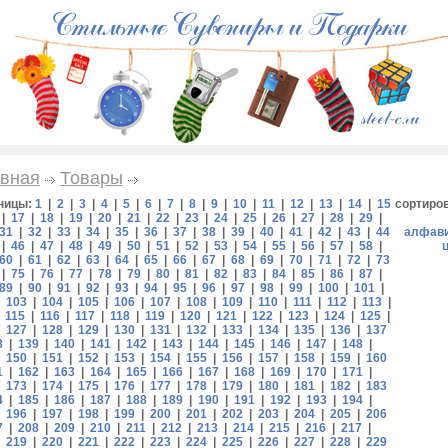
вная
Товары
ницы:
1
|
2
|
3
|
4
|
5
|
6
|
7
|
8
|
9
|
10
|
11
|
12
|
13
|
14
|
15
сортиро
|
17
|
18
|
19
|
20
|
21
|
22
|
23
|
24
|
25
|
26
|
27
|
28
|
29
|
31
|
32
|
33
|
34
|
35
|
36
|
37
|
38
|
39
|
40
|
41
|
42
|
43
|
44
алфав
|
46
|
47
|
48
|
49
|
50
|
51
|
52
|
53
|
54
|
55
|
56
|
57
|
58
|
60
|
61
|
62
|
63
|
64
|
65
|
66
|
67
|
68
|
69
|
70
|
71
|
72
|
73
|
75
|
76
|
77
|
78
|
79
|
80
|
81
|
82
|
83
|
84
|
85
|
86
|
87
|
89
|
90
|
91
|
92
|
93
|
94
|
95
|
96
|
97
|
98
|
99
|
100
|
101
|
|
103
|
104
|
105
|
106
|
107
|
108
|
109
|
110
|
111
|
112
|
113
|
|
115
|
116
|
117
|
118
|
119
|
120
|
121
|
122
|
123
|
124
|
125
|
|
127
|
128
|
129
|
130
|
131
|
132
|
133
|
134
|
135
|
136
|
137
8
|
139
|
140
|
141
|
142
|
143
|
144
|
145
|
146
|
147
|
148
|
|
150
|
151
|
152
|
153
|
154
|
155
|
156
|
157
|
158
|
159
|
160
1
|
162
|
163
|
164
|
165
|
166
|
167
|
168
|
169
|
170
|
171
|
|
173
|
174
|
175
|
176
|
177
|
178
|
179
|
180
|
181
|
182
|
183
4
|
185
|
186
|
187
|
188
|
189
|
190
|
191
|
192
|
193
|
194
|
|
196
|
197
|
198
|
199
|
200
|
201
|
202
|
203
|
204
|
205
|
206
7
|
208
|
209
|
210
|
211
|
212
|
213
|
214
|
215
|
216
|
217
|
|
219
|
220
|
221
|
222
|
223
|
224
|
225
|
226
|
227
|
228
|
229