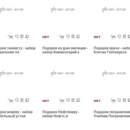
ет
нет
нет
рок танкисту - набор
Подарок ко дню милиции -
Подарок врачу - наб
авление по
набор Комментарий к
Клятва Гиппократа
етанковому делу
уголовному кодексу
ет
нет
нет
рок моряку - набор
Подарок Нефтянику -
Подарок пограничник
бельный устав
набор Нефть и
Учебник Погранични
нефтепродукты