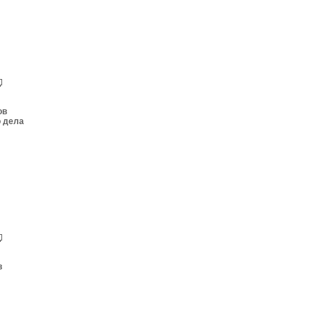
ов
о дела
в