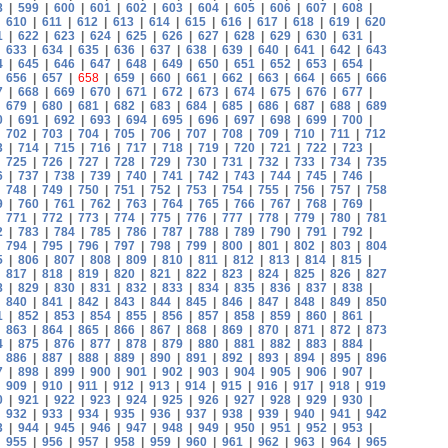
8
|
599
|
600
|
601
|
602
|
603
|
604
|
605
|
606
|
607
|
608
|
|
610
|
611
|
612
|
613
|
614
|
615
|
616
|
617
|
618
|
619
|
620
1
|
622
|
623
|
624
|
625
|
626
|
627
|
628
|
629
|
630
|
631
|
|
633
|
634
|
635
|
636
|
637
|
638
|
639
|
640
|
641
|
642
|
643
4
|
645
|
646
|
647
|
648
|
649
|
650
|
651
|
652
|
653
|
654
|
|
656
|
657
|
658
|
659
|
660
|
661
|
662
|
663
|
664
|
665
|
666
7
|
668
|
669
|
670
|
671
|
672
|
673
|
674
|
675
|
676
|
677
|
|
679
|
680
|
681
|
682
|
683
|
684
|
685
|
686
|
687
|
688
|
689
0
|
691
|
692
|
693
|
694
|
695
|
696
|
697
|
698
|
699
|
700
|
|
702
|
703
|
704
|
705
|
706
|
707
|
708
|
709
|
710
|
711
|
712
3
|
714
|
715
|
716
|
717
|
718
|
719
|
720
|
721
|
722
|
723
|
|
725
|
726
|
727
|
728
|
729
|
730
|
731
|
732
|
733
|
734
|
735
6
|
737
|
738
|
739
|
740
|
741
|
742
|
743
|
744
|
745
|
746
|
|
748
|
749
|
750
|
751
|
752
|
753
|
754
|
755
|
756
|
757
|
758
9
|
760
|
761
|
762
|
763
|
764
|
765
|
766
|
767
|
768
|
769
|
|
771
|
772
|
773
|
774
|
775
|
776
|
777
|
778
|
779
|
780
|
781
2
|
783
|
784
|
785
|
786
|
787
|
788
|
789
|
790
|
791
|
792
|
|
794
|
795
|
796
|
797
|
798
|
799
|
800
|
801
|
802
|
803
|
804
5
|
806
|
807
|
808
|
809
|
810
|
811
|
812
|
813
|
814
|
815
|
|
817
|
818
|
819
|
820
|
821
|
822
|
823
|
824
|
825
|
826
|
827
8
|
829
|
830
|
831
|
832
|
833
|
834
|
835
|
836
|
837
|
838
|
|
840
|
841
|
842
|
843
|
844
|
845
|
846
|
847
|
848
|
849
|
850
1
|
852
|
853
|
854
|
855
|
856
|
857
|
858
|
859
|
860
|
861
|
|
863
|
864
|
865
|
866
|
867
|
868
|
869
|
870
|
871
|
872
|
873
4
|
875
|
876
|
877
|
878
|
879
|
880
|
881
|
882
|
883
|
884
|
|
886
|
887
|
888
|
889
|
890
|
891
|
892
|
893
|
894
|
895
|
896
7
|
898
|
899
|
900
|
901
|
902
|
903
|
904
|
905
|
906
|
907
|
|
909
|
910
|
911
|
912
|
913
|
914
|
915
|
916
|
917
|
918
|
919
0
|
921
|
922
|
923
|
924
|
925
|
926
|
927
|
928
|
929
|
930
|
|
932
|
933
|
934
|
935
|
936
|
937
|
938
|
939
|
940
|
941
|
942
3
|
944
|
945
|
946
|
947
|
948
|
949
|
950
|
951
|
952
|
953
|
|
955
|
956
|
957
|
958
|
959
|
960
|
961
|
962
|
963
|
964
|
965