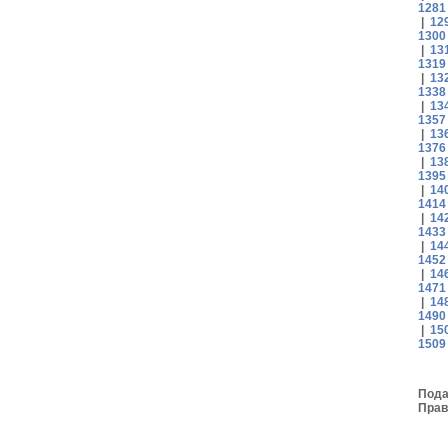
1281
|
12
1300
|
13
1319
|
13
1338
|
13
1357
|
13
1376
|
13
1395
|
14
1414
|
14
1433
|
14
1452
|
14
1471
|
14
1490
|
15
1509
Пода
Прав
движ