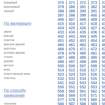
370
|
371
|
372
|
373
|
3
бордовый
379
|
380
|
381
|
382
|
3
коричневый
388
|
389
|
390
|
391
|
3
черный
397
|
398
|
399
|
400
|
4
406
|
407
|
408
|
409
|
4
По материалу
415
|
416
|
417
|
418
|
4
424
|
425
|
426
|
427
|
4
акрил
433
|
434
|
435
|
436
|
4
кожзам
442
|
443
|
444
|
445
|
4
пластик
451
|
452
|
453
|
454
|
4
красное дерево
460
|
461
|
462
|
463
|
4
хрусталь
469
|
470
|
471
|
472
|
4
розовое дерево
478
|
479
|
480
|
481
|
4
стекло
487
|
488
|
489
|
490
|
4
дерево
496
|
497
|
498
|
499
|
5
металл
505
|
506
|
507
|
508
|
5
кожа
514
|
515
|
516
|
517
|
5
искусственная кожа
523
|
524
|
525
|
526
|
5
текстиль
532
|
533
|
534
|
535
|
5
541
|
542
|
543
|
544
|
5
550
|
551
|
552
|
553
|
5
По способу
559
|
560
|
561
|
562
|
5
нанесения
568
|
569
|
570
|
571
|
5
577
|
578
|
579
|
580
|
5
тиснение
586
|
587
|
588
|
589
|
5