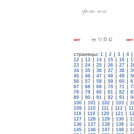
нет
н
страницы:
1
|
2
|
3
|
4
12
|
13
|
14
|
15
|
16
|
1
23
|
24
|
25
|
26
|
27
|
2
34
|
35
|
36
|
37
|
38
|
3
45
|
46
|
47
|
48
|
49
|
5
56
|
57
|
58
|
59
|
60
|
6
67
|
68
|
69
|
70
|
71
|
7
78
|
79
|
80
|
81
|
82
|
8
89
|
90
|
91
|
92
|
93
|
9
100
|
101
|
102
|
103
|
1
109
|
110
|
111
|
112
|
11
118
|
119
|
120
|
121
|
1
127
|
128
|
129
|
130
|
1
136
|
137
|
138
|
139
|
1
145
|
146
|
147
|
148
|
1