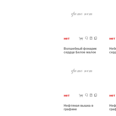
нет
н
Волшебный фонарик
Неб
сердце Белое малое
сер
нет
н
Нефтяная вышка в
Неф
графине
гра