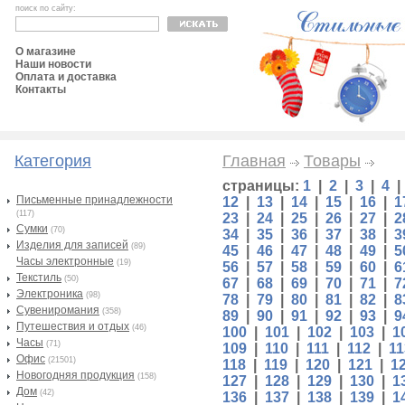
поиск по сайту:
О магазине
Наши новости
Оплата и доставка
Контакты
Категория
Главная
Товары
страницы:
1
|
2
|
3
|
4
Письменные принадлежности
12
|
13
|
14
|
15
|
16
|
1
(117)
23
|
24
|
25
|
26
|
27
|
2
Сумки
(70)
34
|
35
|
36
|
37
|
38
|
3
Изделия для записей
(89)
45
|
46
|
47
|
48
|
49
|
5
Часы электронные
(19)
56
|
57
|
58
|
59
|
60
|
6
Текстиль
(50)
67
|
68
|
69
|
70
|
71
|
7
Электроника
(98)
78
|
79
|
80
|
81
|
82
|
8
Сувениромания
(358)
89
|
90
|
91
|
92
|
93
|
9
Путешествия и отдых
(46)
100
|
101
|
102
|
103
|
1
Часы
(71)
109
|
110
|
111
|
112
|
11
Офис
(21501)
118
|
119
|
120
|
121
|
1
Новогодняя продукция
(158)
127
|
128
|
129
|
130
|
1
Дом
(42)
136
|
137
|
138
|
139
|
1