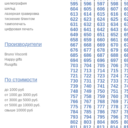
шелкография
595
|
596
|
597
|
598
|
5
шильд
604
|
605
|
606
|
607
|
6
лазерная гравировка
613
|
614
|
615
|
616
|
6
тиснение блинтом
622
|
623
|
624
|
625
|
6
тампопечать
631
|
632
|
633
|
634
|
6
цифровая печать
640
|
641
|
642
|
643
|
6
649
|
650
|
651
|
652
|
6
658
|
659
|
660
|
661
|
6
Производители
667
|
668
|
669
|
670
|
6
676
|
677
|
678
|
679
|
6
Bruno Visconti
685
|
686
|
687
|
688
|
6
Happy gifts
694
|
695
|
696
|
697
|
6
Rusgifts
703
|
704
|
705
|
706
|
7
712
|
713
|
714
|
715
|
7
721
|
722
|
723
|
724
|
7
По стоимости
730
|
731
|
732
|
733
|
7
739
|
740
|
741
|
742
|
7
до 1000 руб
748
|
749
|
750
|
751
|
7
от 1000 до 3000 руб
757
|
758
|
759
|
760
|
7
от 3000 до 5000 руб.
766
|
767
|
768
|
769
|
7
от 5000 до 10000 руб.
775
|
776
|
777
|
778
|
7
свыше 10000 руб
784
|
785
|
786
|
787
|
7
793
|
794
|
795
|
796
|
7
802
|
803
|
804
|
805
|
8
811
|
812
|
813
|
814
|
8