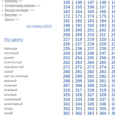
Награды
(18)
145
|
146
|
147
|
148
|
1
Подарочные наборы
(53)
154
|
155
|
156
|
157
|
1
Бизнес-подарки
(103)
163
|
164
|
165
|
166
|
1
Брелоки
(49)
172
|
173
|
174
|
175
|
1
Зонты
(33)
181
|
182
|
183
|
184
|
1
190
|
191
|
192
|
193
|
1
все товары (22875)
199
|
200
|
201
|
202
|
2
208
|
209
|
210
|
211
|
2
По цвету
217
|
218
|
219
|
220
|
2
226
|
227
|
228
|
229
|
2
235
|
236
|
237
|
238
|
2
бургунди
244
|
245
|
246
|
247
|
2
песочный
253
|
254
|
255
|
256
|
2
рыжий
262
|
263
|
264
|
265
|
2
золотистый
271
|
272
|
273
|
274
|
2
серебристый
280
|
281
|
282
|
283
|
2
серый
289
|
290
|
291
|
292
|
2
светло-зеленый
298
|
299
|
300
|
301
|
3
красный
307
|
308
|
309
|
310
|
3
зеленый
316
|
317
|
318
|
319
|
3
бежевый
325
|
326
|
327
|
328
|
3
розовый
334
|
335
|
336
|
337
|
3
оранжевый
343
|
344
|
345
|
346
|
3
шоколадный
352
|
353
|
354
|
355
|
3
бордо
361
|
362
|
363
|
364
|
3
синий