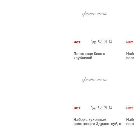
нет
н
Полотенце Кекс с
Наб
клубникой
поло
нет
н
Набор с кухонным
Наб
полотенцем Здравствуй, я
пол
твой ангел
Кор