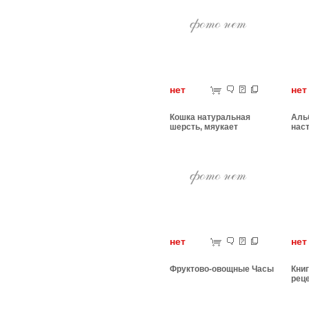
нет
н
Кошка натуральная
Аль
шерсть, мяукает
нас
нет
н
Фруктово-овощные Часы
Книг
рец