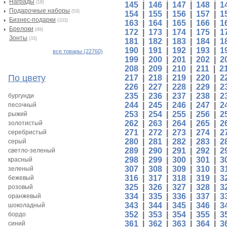
Награды
(18)
145
|
146
|
147
|
148
|
1
Подарочные наборы
(53)
154
|
155
|
156
|
157
|
1
Бизнес-подарки
(103)
163
|
164
|
165
|
166
|
1
Брелоки
(49)
172
|
173
|
174
|
175
|
1
Зонты
(33)
181
|
182
|
183
|
184
|
1
190
|
191
|
192
|
193
|
1
все товары (22760)
199
|
200
|
201
|
202
|
2
208
|
209
|
210
|
211
|
2
По цвету
217
|
218
|
219
|
220
|
2
226
|
227
|
228
|
229
|
2
235
|
236
|
237
|
238
|
2
бургунди
244
|
245
|
246
|
247
|
2
песочный
253
|
254
|
255
|
256
|
2
рыжий
262
|
263
|
264
|
265
|
2
золотистый
271
|
272
|
273
|
274
|
2
серебристый
280
|
281
|
282
|
283
|
2
серый
289
|
290
|
291
|
292
|
2
светло-зеленый
298
|
299
|
300
|
301
|
3
красный
307
|
308
|
309
|
310
|
3
зеленый
316
|
317
|
318
|
319
|
3
бежевый
325
|
326
|
327
|
328
|
3
розовый
334
|
335
|
336
|
337
|
3
оранжевый
343
|
344
|
345
|
346
|
3
шоколадный
352
|
353
|
354
|
355
|
3
бордо
361
|
362
|
363
|
364
|
3
синий