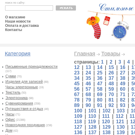
поиск по сайту:
О магазине
Наши новости
Оплата и доставка
Контакты
Категория
Главная
Товары
страницы:
1
|
2
|
3
|
4
Письменные принадлежности
12
|
13
|
14
|
15
|
16
|
1
(117)
23
|
24
|
25
|
26
|
27
|
2
Сумки
(70)
34
|
35
|
36
|
37
|
38
|
3
Изделия для записей
(89)
45
|
46
|
47
|
48
|
49
|
5
Часы электронные
(19)
56
|
57
|
58
|
59
|
60
|
6
Текстиль
(50)
67
|
68
|
69
|
70
|
71
|
7
Электроника
(98)
78
|
79
|
80
|
81
|
82
|
8
Сувениромания
(358)
89
|
90
|
91
|
92
|
93
|
9
Путешествия и отдых
(46)
100
|
101
|
102
|
103
|
1
Часы
(71)
109
|
110
|
111
|
112
|
11
Офис
(21386)
118
|
119
|
120
|
121
|
1
Новогодняя продукция
(158)
127
|
128
|
129
|
130
|
1
Дом
(42)
136
|
137
|
138
|
139
|
1