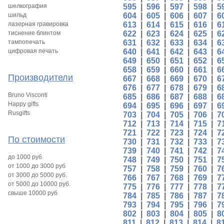
шелкография
595
|
596
|
597
|
598
|
5
шильд
604
|
605
|
606
|
607
|
6
лазерная гравировка
613
|
614
|
615
|
616
|
6
тиснение блинтом
622
|
623
|
624
|
625
|
6
тампопечать
631
|
632
|
633
|
634
|
6
цифровая печать
640
|
641
|
642
|
643
|
6
649
|
650
|
651
|
652
|
6
658
|
659
|
660
|
661
|
6
Производители
667
|
668
|
669
|
670
|
6
676
|
677
|
678
|
679
|
6
Bruno Visconti
685
|
686
|
687
|
688
|
6
Happy gifts
694
|
695
|
696
|
697
|
6
Rusgifts
703
|
704
|
705
|
706
|
7
712
|
713
|
714
|
715
|
7
721
|
722
|
723
|
724
|
7
По стоимости
730
|
731
|
732
|
733
|
7
739
|
740
|
741
|
742
|
7
до 1000 руб
748
|
749
|
750
|
751
|
7
от 1000 до 3000 руб
757
|
758
|
759
|
760
|
7
от 3000 до 5000 руб.
766
|
767
|
768
|
769
|
7
от 5000 до 10000 руб.
775
|
776
|
777
|
778
|
7
свыше 10000 руб
784
|
785
|
786
|
787
|
7
793
|
794
|
795
|
796
|
7
802
|
803
|
804
|
805
|
8
811
|
812
|
813
|
814
|
8