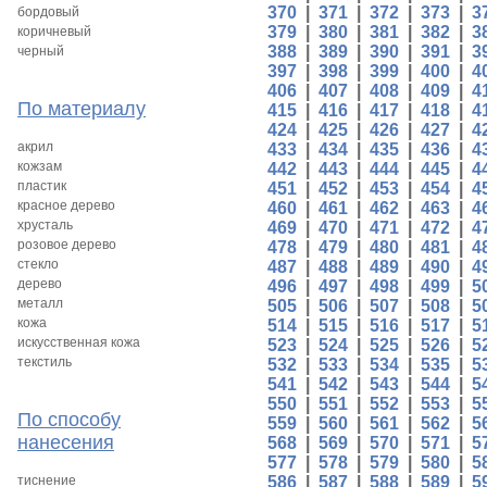
370
|
371
|
372
|
373
|
3
бордовый
379
|
380
|
381
|
382
|
3
коричневый
388
|
389
|
390
|
391
|
3
черный
397
|
398
|
399
|
400
|
4
406
|
407
|
408
|
409
|
4
По материалу
415
|
416
|
417
|
418
|
4
424
|
425
|
426
|
427
|
4
акрил
433
|
434
|
435
|
436
|
4
кожзам
442
|
443
|
444
|
445
|
4
пластик
451
|
452
|
453
|
454
|
4
красное дерево
460
|
461
|
462
|
463
|
4
хрусталь
469
|
470
|
471
|
472
|
4
розовое дерево
478
|
479
|
480
|
481
|
4
стекло
487
|
488
|
489
|
490
|
4
дерево
496
|
497
|
498
|
499
|
5
металл
505
|
506
|
507
|
508
|
5
кожа
514
|
515
|
516
|
517
|
5
искусственная кожа
523
|
524
|
525
|
526
|
5
текстиль
532
|
533
|
534
|
535
|
5
541
|
542
|
543
|
544
|
5
550
|
551
|
552
|
553
|
5
По способу
559
|
560
|
561
|
562
|
5
нанесения
568
|
569
|
570
|
571
|
5
577
|
578
|
579
|
580
|
5
тиснение
586
|
587
|
588
|
589
|
5