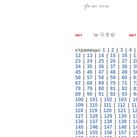
нет
н
страницы:
1
|
2
|
3
|
4
12
|
13
|
14
|
15
|
16
|
1
23
|
24
|
25
|
26
|
27
|
2
34
|
35
|
36
|
37
|
38
|
3
45
|
46
|
47
|
48
|
49
|
5
56
|
57
|
58
|
59
|
60
|
6
67
|
68
|
69
|
70
|
71
|
7
78
|
79
|
80
|
81
|
82
|
8
89
|
90
|
91
|
92
|
93
|
9
100
|
101
|
102
|
103
|
1
109
|
110
|
111
|
112
|
11
118
|
119
|
120
|
121
|
1
127
|
128
|
129
|
130
|
1
136
|
137
|
138
|
139
|
1
145
|
146
|
147
|
148
|
1
154
|
155
|
156
|
157
|
1