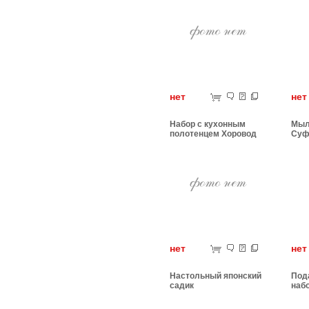
нет
н
Набор с кухонным
Мыл
полотенцем Хоровод
Суф
нет
н
Настольный японский
Под
садик
наб
нор