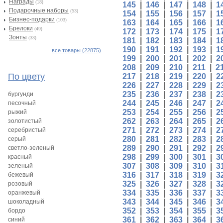
Награды
(18)
145
|
146
|
147
|
148
|
1
Подарочные наборы
(53)
154
|
155
|
156
|
157
|
1
Бизнес-подарки
(103)
163
|
164
|
165
|
166
|
1
Брелоки
(49)
172
|
173
|
174
|
175
|
1
Зонты
(33)
181
|
182
|
183
|
184
|
1
190
|
191
|
192
|
193
|
1
все товары (22875)
199
|
200
|
201
|
202
|
2
208
|
209
|
210
|
211
|
2
По цвету
217
|
218
|
219
|
220
|
2
226
|
227
|
228
|
229
|
2
235
|
236
|
237
|
238
|
2
бургунди
244
|
245
|
246
|
247
|
2
песочный
253
|
254
|
255
|
256
|
2
рыжий
262
|
263
|
264
|
265
|
2
золотистый
271
|
272
|
273
|
274
|
2
серебристый
280
|
281
|
282
|
283
|
2
серый
289
|
290
|
291
|
292
|
2
светло-зеленый
298
|
299
|
300
|
301
|
3
красный
307
|
308
|
309
|
310
|
3
зеленый
316
|
317
|
318
|
319
|
3
бежевый
325
|
326
|
327
|
328
|
3
розовый
334
|
335
|
336
|
337
|
3
оранжевый
343
|
344
|
345
|
346
|
3
шоколадный
352
|
353
|
354
|
355
|
3
бордо
361
|
362
|
363
|
364
|
3
синий