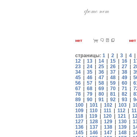
нет
н
страницы:
1
|
2
|
3
|
4
12
|
13
|
14
|
15
|
16
|
1
23
|
24
|
25
|
26
|
27
|
2
34
|
35
|
36
|
37
|
38
|
3
45
|
46
|
47
|
48
|
49
|
5
56
|
57
|
58
|
59
|
60
|
6
67
|
68
|
69
|
70
|
71
|
7
78
|
79
|
80
|
81
|
82
|
8
89
|
90
|
91
|
92
|
93
|
9
100
|
101
|
102
|
103
|
1
109
|
110
|
111
|
112
|
11
118
|
119
|
120
|
121
|
1
127
|
128
|
129
|
130
|
1
136
|
137
|
138
|
139
|
1
145
|
146
|
147
|
148
|
1