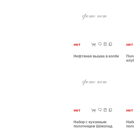
нет
н
Нефтяная вышка в колбе
Пол
клу
нет
н
Набор с кухонным
Наб
полотенцем Шоколад
пол
твой