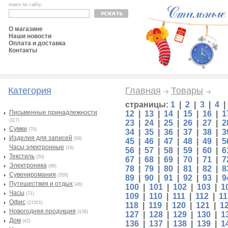
поиск по сайту:
О магазине
Наши новости
Оплата и доставка
Контакты
Категория
Главная
Товары
страницы:
1
|
2
|
3
|
4
Письменные принадлежности
12
|
13
|
14
|
15
|
16
|
1
(117)
23
|
24
|
25
|
26
|
27
|
2
Сумки
(70)
34
|
35
|
36
|
37
|
38
|
3
Изделия для записей
(89)
45
|
46
|
47
|
48
|
49
|
5
Часы электронные
(19)
56
|
57
|
58
|
59
|
60
|
6
Текстиль
(50)
67
|
68
|
69
|
70
|
71
|
7
Электроника
(98)
78
|
79
|
80
|
81
|
82
|
8
Сувениромания
(358)
89
|
90
|
91
|
92
|
93
|
9
Путешествия и отдых
(46)
100
|
101
|
102
|
103
|
1
Часы
(71)
109
|
110
|
111
|
112
|
11
Офис
(21501)
118
|
119
|
120
|
121
|
1
Новогодняя продукция
(158)
127
|
128
|
129
|
130
|
1
Дом
(42)
136
|
137
|
138
|
139
|
1