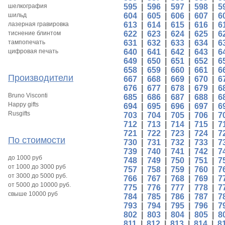
шелкография
595
|
596
|
597
|
598
|
5
шильд
604
|
605
|
606
|
607
|
6
лазерная гравировка
613
|
614
|
615
|
616
|
6
тиснение блинтом
622
|
623
|
624
|
625
|
6
тампопечать
631
|
632
|
633
|
634
|
6
цифровая печать
640
|
641
|
642
|
643
|
6
649
|
650
|
651
|
652
|
6
658
|
659
|
660
|
661
|
6
Производители
667
|
668
|
669
|
670
|
6
676
|
677
|
678
|
679
|
6
Bruno Visconti
685
|
686
|
687
|
688
|
6
Happy gifts
694
|
695
|
696
|
697
|
6
Rusgifts
703
|
704
|
705
|
706
|
7
712
|
713
|
714
|
715
|
7
721
|
722
|
723
|
724
|
7
По стоимости
730
|
731
|
732
|
733
|
7
739
|
740
|
741
|
742
|
7
до 1000 руб
748
|
749
|
750
|
751
|
7
от 1000 до 3000 руб
757
|
758
|
759
|
760
|
7
от 3000 до 5000 руб.
766
|
767
|
768
|
769
|
7
от 5000 до 10000 руб.
775
|
776
|
777
|
778
|
7
свыше 10000 руб
784
|
785
|
786
|
787
|
7
793
|
794
|
795
|
796
|
7
802
|
803
|
804
|
805
|
8
811
|
812
|
813
|
814
|
8