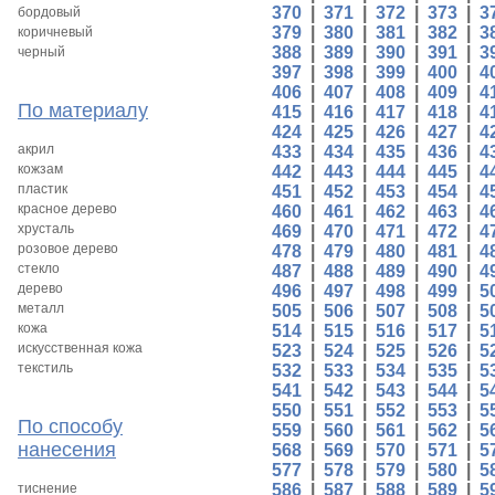
370
|
371
|
372
|
373
|
3
бордовый
379
|
380
|
381
|
382
|
3
коричневый
388
|
389
|
390
|
391
|
3
черный
397
|
398
|
399
|
400
|
4
406
|
407
|
408
|
409
|
4
По материалу
415
|
416
|
417
|
418
|
4
424
|
425
|
426
|
427
|
4
акрил
433
|
434
|
435
|
436
|
4
кожзам
442
|
443
|
444
|
445
|
4
пластик
451
|
452
|
453
|
454
|
4
красное дерево
460
|
461
|
462
|
463
|
4
хрусталь
469
|
470
|
471
|
472
|
4
розовое дерево
478
|
479
|
480
|
481
|
4
стекло
487
|
488
|
489
|
490
|
4
дерево
496
|
497
|
498
|
499
|
5
металл
505
|
506
|
507
|
508
|
5
кожа
514
|
515
|
516
|
517
|
5
искусственная кожа
523
|
524
|
525
|
526
|
5
текстиль
532
|
533
|
534
|
535
|
5
541
|
542
|
543
|
544
|
5
550
|
551
|
552
|
553
|
5
По способу
559
|
560
|
561
|
562
|
5
нанесения
568
|
569
|
570
|
571
|
5
577
|
578
|
579
|
580
|
5
тиснение
586
|
587
|
588
|
589
|
5