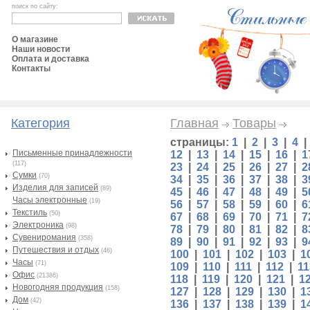
поиск по сайту:
О магазине
Наши новости
Оплата и доставка
Контакты
Категория
Главная
Товары
страницы:
1
|
2
|
3
|
4
Письменные принадлежности
12
|
13
|
14
|
15
|
16
|
1
(117)
23
|
24
|
25
|
26
|
27
|
2
Сумки
(70)
34
|
35
|
36
|
37
|
38
|
3
Изделия для записей
(89)
45
|
46
|
47
|
48
|
49
|
5
Часы электронные
(19)
56
|
57
|
58
|
59
|
60
|
6
Текстиль
(50)
67
|
68
|
69
|
70
|
71
|
7
Электроника
(98)
78
|
79
|
80
|
81
|
82
|
8
Сувениромания
(358)
89
|
90
|
91
|
92
|
93
|
9
Путешествия и отдых
(46)
100
|
101
|
102
|
103
|
1
Часы
(71)
109
|
110
|
111
|
112
|
11
Офис
(21386)
118
|
119
|
120
|
121
|
1
Новогодняя продукция
(158)
127
|
128
|
129
|
130
|
1
Дом
(42)
136
|
137
|
138
|
139
|
1