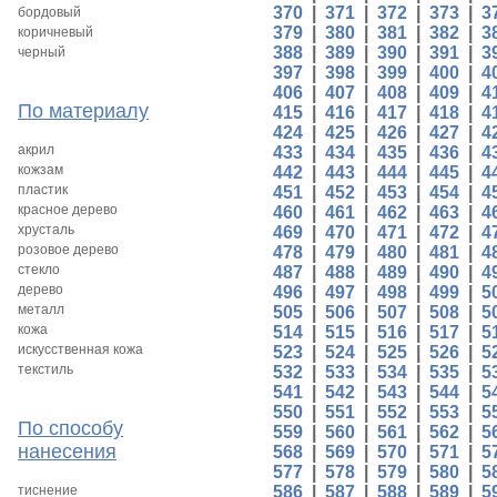
370
|
371
|
372
|
373
|
3
бордовый
379
|
380
|
381
|
382
|
3
коричневый
388
|
389
|
390
|
391
|
3
черный
397
|
398
|
399
|
400
|
4
406
|
407
|
408
|
409
|
4
По материалу
415
|
416
|
417
|
418
|
4
424
|
425
|
426
|
427
|
4
акрил
433
|
434
|
435
|
436
|
4
кожзам
442
|
443
|
444
|
445
|
4
пластик
451
|
452
|
453
|
454
|
4
красное дерево
460
|
461
|
462
|
463
|
4
хрусталь
469
|
470
|
471
|
472
|
4
розовое дерево
478
|
479
|
480
|
481
|
4
стекло
487
|
488
|
489
|
490
|
4
дерево
496
|
497
|
498
|
499
|
5
металл
505
|
506
|
507
|
508
|
5
кожа
514
|
515
|
516
|
517
|
5
искусственная кожа
523
|
524
|
525
|
526
|
5
текстиль
532
|
533
|
534
|
535
|
5
541
|
542
|
543
|
544
|
5
550
|
551
|
552
|
553
|
5
По способу
559
|
560
|
561
|
562
|
5
нанесения
568
|
569
|
570
|
571
|
5
577
|
578
|
579
|
580
|
5
тиснение
586
|
587
|
588
|
589
|
5