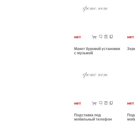
нет
н
Макет буровой установки
Зер
с музыкой
нет
н
Подставка под
Под
мобильный телефон
моб
туфелька
Пче