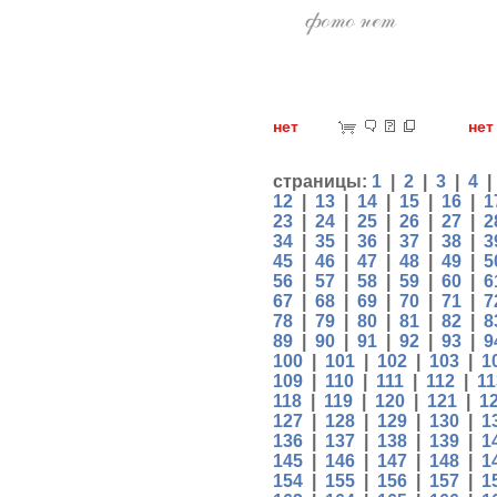
нет
н
страницы:
1
|
2
|
3
|
4
12
|
13
|
14
|
15
|
16
|
1
23
|
24
|
25
|
26
|
27
|
2
34
|
35
|
36
|
37
|
38
|
3
45
|
46
|
47
|
48
|
49
|
5
56
|
57
|
58
|
59
|
60
|
6
67
|
68
|
69
|
70
|
71
|
7
78
|
79
|
80
|
81
|
82
|
8
89
|
90
|
91
|
92
|
93
|
9
100
|
101
|
102
|
103
|
1
109
|
110
|
111
|
112
|
11
118
|
119
|
120
|
121
|
1
127
|
128
|
129
|
130
|
1
136
|
137
|
138
|
139
|
1
145
|
146
|
147
|
148
|
1
154
|
155
|
156
|
157
|
1