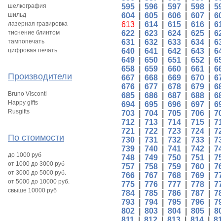
шелкография
595
|
596
|
597
|
598
|
5
шильд
604
|
605
|
606
|
607
|
6
лазерная гравировка
613
|
614
|
615
|
616
|
6
тиснение блинтом
622
|
623
|
624
|
625
|
6
тампопечать
631
|
632
|
633
|
634
|
6
цифровая печать
640
|
641
|
642
|
643
|
6
649
|
650
|
651
|
652
|
6
658
|
659
|
660
|
661
|
6
Производители
667
|
668
|
669
|
670
|
6
676
|
677
|
678
|
679
|
6
Bruno Visconti
685
|
686
|
687
|
688
|
6
Happy gifts
694
|
695
|
696
|
697
|
6
Rusgifts
703
|
704
|
705
|
706
|
7
712
|
713
|
714
|
715
|
7
721
|
722
|
723
|
724
|
7
По стоимости
730
|
731
|
732
|
733
|
7
739
|
740
|
741
|
742
|
7
до 1000 руб
748
|
749
|
750
|
751
|
7
от 1000 до 3000 руб
757
|
758
|
759
|
760
|
7
от 3000 до 5000 руб.
766
|
767
|
768
|
769
|
7
от 5000 до 10000 руб.
775
|
776
|
777
|
778
|
7
свыше 10000 руб
784
|
785
|
786
|
787
|
7
793
|
794
|
795
|
796
|
7
802
|
803
|
804
|
805
|
8
811
|
812
|
813
|
814
|
8