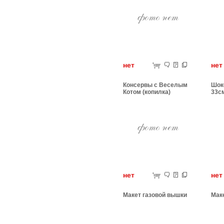
нет
н
Консервы с Веселым
Шок
Котом (копилка)
33с
нет
н
Макет газовой вышки
Мак