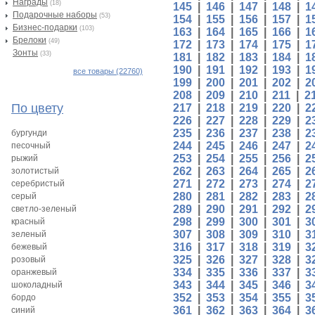
Награды
(18)
145
|
146
|
147
|
148
|
1
Подарочные наборы
(53)
154
|
155
|
156
|
157
|
1
Бизнес-подарки
(103)
163
|
164
|
165
|
166
|
1
Брелоки
(49)
172
|
173
|
174
|
175
|
1
Зонты
(33)
181
|
182
|
183
|
184
|
1
190
|
191
|
192
|
193
|
1
все товары (22760)
199
|
200
|
201
|
202
|
2
208
|
209
|
210
|
211
|
2
По цвету
217
|
218
|
219
|
220
|
2
226
|
227
|
228
|
229
|
2
235
|
236
|
237
|
238
|
2
бургунди
244
|
245
|
246
|
247
|
2
песочный
253
|
254
|
255
|
256
|
2
рыжий
262
|
263
|
264
|
265
|
2
золотистый
271
|
272
|
273
|
274
|
2
серебристый
280
|
281
|
282
|
283
|
2
серый
289
|
290
|
291
|
292
|
2
светло-зеленый
298
|
299
|
300
|
301
|
3
красный
307
|
308
|
309
|
310
|
3
зеленый
316
|
317
|
318
|
319
|
3
бежевый
325
|
326
|
327
|
328
|
3
розовый
334
|
335
|
336
|
337
|
3
оранжевый
343
|
344
|
345
|
346
|
3
шоколадный
352
|
353
|
354
|
355
|
3
бордо
361
|
362
|
363
|
364
|
3
синий